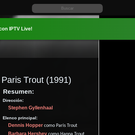
 con IPTV Live!
Paris Trout
(1991)
Resumen:
Dirección:
Información:
Stephen Gyllenhaal
1991-04-2
01 hr 33 mi
Elenco principal:
Drama
.
Dennis Hopper
como Paris Trout
✮65
Barbara Hershey
como Hanna Trout