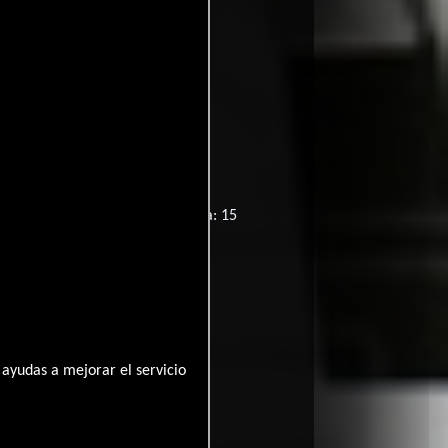
paña:
Paris Trout
allodoxos
Hungría:
Veszettség
iginal:
Paris Trout
 16
Corea del Sur: 18
Suecia: 15
ayudas a mejorar el servicio