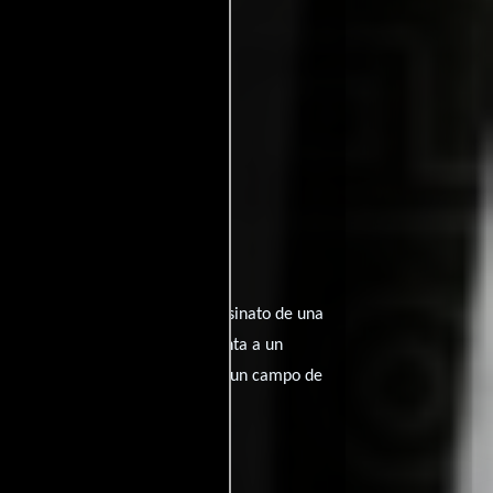
as un acto de brutalidad: el asesinato de una
 Seagraves, su abogado, se enfrenta a un
iales, el juicio se convierte en un campo de