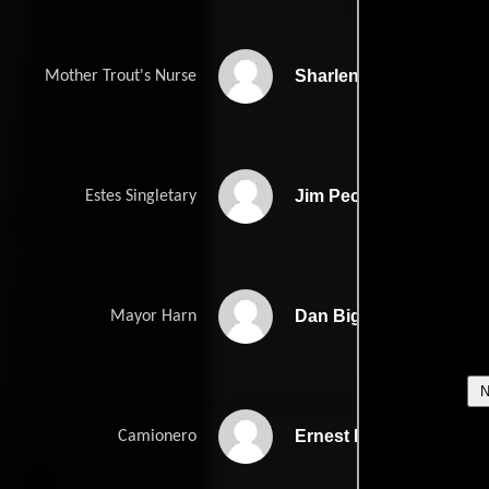
Sharlene Ross
Mother Trout's Nurse
Jim Peck
Estes Singletary
Dan Biggers
Mayor Harn
Ernest Dixon
Camionero