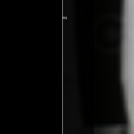
películas
ogo de
y encuentra films
entre disponible