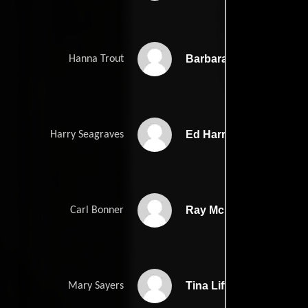
Barbara Hershey
Hanna Trout
Ed Harris
Harry Seagraves
Ray McKinnon
Carl Bonner
Tina Lifford
Mary Sayers