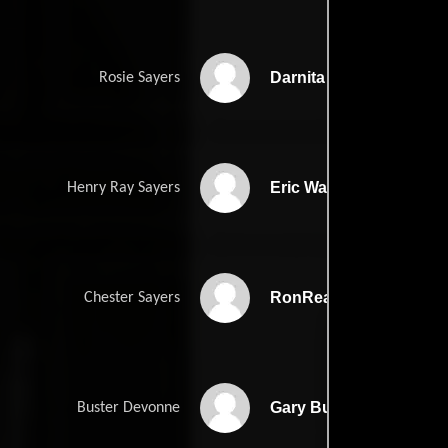
Darnita Henry
Rosie Sayers
Eric Ware
Henry Ray Sayers
RonReaco Lee
Chester Sayers
Gary Bullock
Buster Devonne