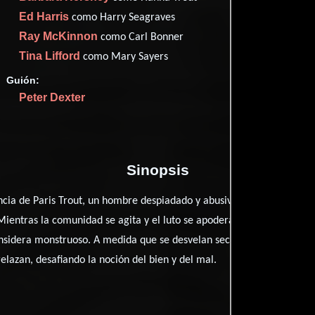
Imdb
65
Ed Harris
como Harry Seagraves
Ray McKinnon
como Carl Bonner
Tina Lifford
como Mary Sayers
Guión:
Proveedores
Peter Dexter
Sinopsis
ncia de Paris Trout, un hombre despiadado y abusivo, se desmorona tr
Mientras la comunidad se agita y el luto se apodera del lugar, Harry
idera monstruoso. A medida que se desvelan secretos y tensiones rac
relazan, desafiando la noción del bien y del mal.