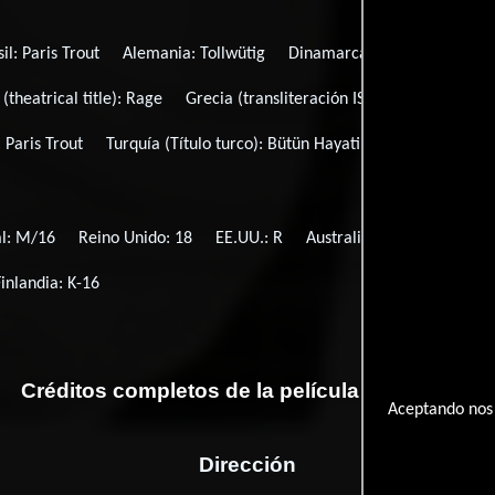
sil:
Paris Trout
Alemania:
Tollwütig
Dinamarca:
Paris Trout
Es
(theatrical title):
Rage
Grecia (transliteración ISO-LATIN-1):
O mis
:
Paris Trout
Turquía (Título turco):
Bütün Hayati Suçtu
Título or
al: M/16
Reino Unido: 18
EE.UU.: R
Australia: M
Alemania:
Finlandia: K-16
Créditos completos de la película Paris Trout
Aceptando nos 
Dirección