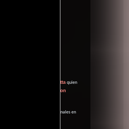
entomatoes
ch
Ray Liotta
y protagonizada por
quien
Lea Thompson
. Sid Handleman,
itos completos
).
sta película tiene diálogos originales en