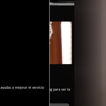
la película Paro clínico
1992-03-13
?
ayudas a mejorar el servicio
contratar un servicio de streming para ver la