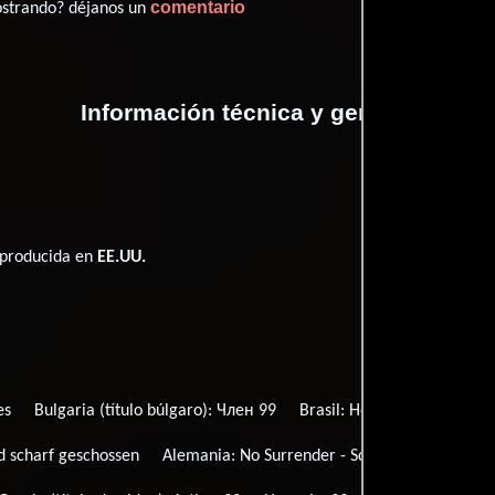
comentario
ostrando? déjanos un
Información técnica y general
é producida en
EE.UU.
es
Bulgaria (título búlgaro):
Члeн 99
Brasil:
Hospital de Heróis
d scharf geschossen
Alemania:
No Surrender - Schrei nach Gerecht