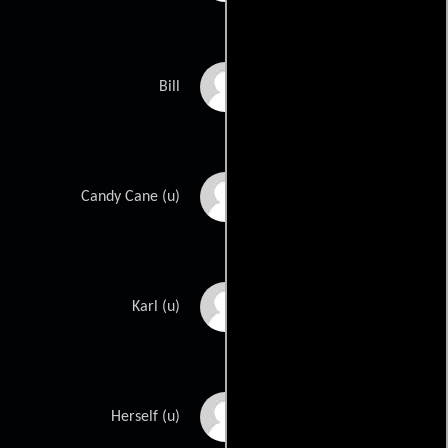
Steven Marcus
Bill
Angel Anes
Candy Cane (u)
Joey Gray
Karl (u)
Amanda Lepore
Herself (u)