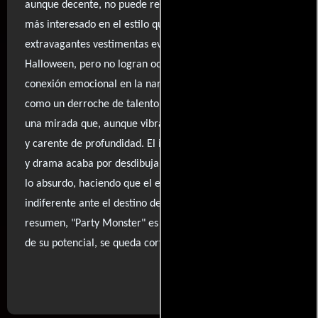
aunque decente, no puede rescatar un guion que parece
más interesado en el estilo que en la sustancia. Las
extravagantes vestimentas evocan un desfile de
Halloween, pero no logran ocultar la falta de verdadera
conexión emocional en la narrativa. La obra se siente
como un derroche de talento y oportunidades, ofreciendo
una mirada que, aunque vibrante, resulta decepcionante
y carente de profundidad. El intento de mezclar comedia
y drama acaba por desdibujar la línea entre lo atractivo y
lo absurdo, haciendo que el espectador se sienta
indiferente ante el destino de sus personajes. En
resumen, "Party Monster" es un festín visual que, a pesar
de su potencial, se queda corto en su ejecución.
..ver fuentes