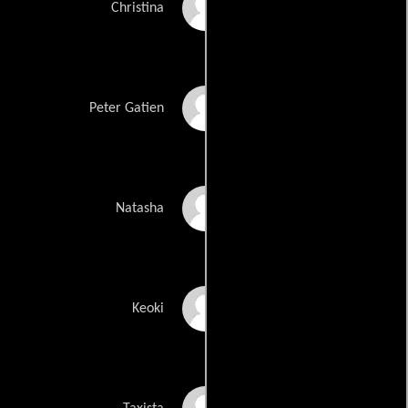
Marilyn Manson
Christina
Dylan McDermott
Peter Gatien
Mia Kirshner
Natasha
Wilmer Valderrama
Keoki