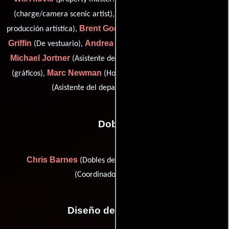
Laurie Chakel
(charge/camera scenic artist),
(Asistente de
Brent Godek
Brenna
producción artística),
(Hombre a cargo),
Griffin
Andrea Harrell
(De vestuario),
(art department artist),
Michael Jortner
John Moran
(Asistente de jefe de utilería),
Marc Newman
John Vogler
(gráficos),
(Hombre a cargo) y
(Asistente del departamento artístico)
Dobles
Chris Barnes
Manny Siverio
(Dobles de riesgo) y
(Coordinador de dobles)
Diseño de vestuario