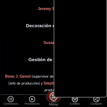
Jeremy Simmons
Decoración de escenario
Susan Ogu
Gestión de producción
Beau J. Genot
Sophia Lin
(supervisor de post-producción),
Stephanie Meurer
(Jefe de producción) y
(Supervisor de
producción)
Comentarios
Proveedores
Créditos
Compartir
Menu
Otras personas que participaron