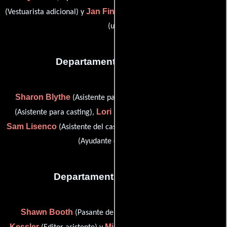
Jan Finnell
(Vestuarista adicional) y
(costume research assistant
(u))
Departamento de reparto
Sharon Blythe
Lois J. Drabkin
(Asistente para casting),
Lori Eastside
(Asistente para casting),
(Casting de extras),
Sam Lisenco
Erica Palgon
(Asistente del casting de extras) y
(Ayudante de casting)
Departamento de editorial
Shawn Booth
Kashina
(Pasante de post-producción),
Kessler
Michael Zeininger