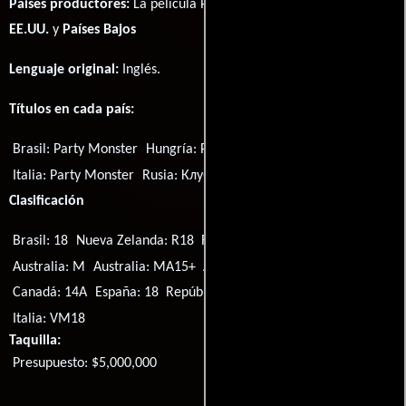
Paises productores:
La película Party Monster fué producida en
EE.UU.
y
Países Bajos
Lenguaje original:
Inglés
.
Títulos en cada país:
Brasil:
Party Monster
Hungría:
Party szörnyek
Italia:
Party Monster
Rusia:
Клубная мания
Clasificación
Brasil: 18
Nueva Zelanda: R18
Reino Unido: 18
EE.UU.: R
Australia: M
Australia: MA15+
Alemania: 16
Canadá: 13+
Canadá: 14A
España: 18
República Checa: 15
EE.UU.: TV-MA
Italia: VM18
Taquilla:
Presupuesto: $5,000,000