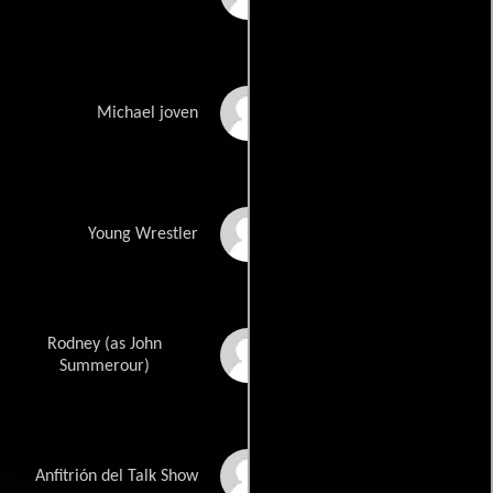
Brendan O'Malley
Michael joven
Phillip Knasiak
Young Wrestler
Rodney (as John
John Henry
Summerour
Summerour)
John Stamos
Anfitrión del Talk Show