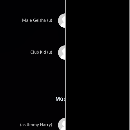
James Sheldon
Male Geisha (u)
Gerrold Vincent
Club Kid (u)
Música
James Harry
(as Jimmy Harry)