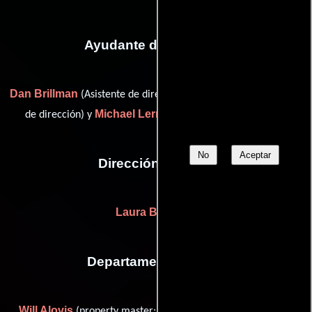
Ayudante de dirección
Dan Brillman
Alyson Latz
(Asistente de dirección),
(Asistente
Michael Lerman
de dirección) y
(Asistente de dirección)
No
Aceptar
Dirección artística
Laura Ballinger
Departamento de arte
Will Alovis
Sarah Berney
(property master: Los Angeles),