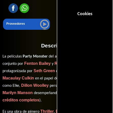
Cookies
Proveedores
Descripción
La películas
Party Monster
del año 2003, está dirigida en
Fenton Bailey
Randy Barbato
conjunto por
y
y
Seth Green
protagonizada por
quien interpreta a James,
Macaulay Culkin
Diana Scarwid
en el papel de Michael,
Dillon Woolley
como Elke,
personificando a Young James y
Marilyn Manson
ver
desempeñando el papel de Christina (
créditos completos
).
Thriller
Drama
Crimen
Biográfico
Es una obra de género
,
,
y