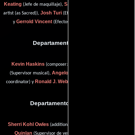
Keating
Sacred Schneidmiller
(Jefe de maquillaje),
(makeup
Josh Turi
artist (as Sacred)),
(Efectos especiales con maquillaje)
Gerrold Vincent
y
(Efectos especiales con maquillaje)
Departamento de musica
Kevin Haskins
Howard Paar
(composer: source cue),
Angelos Skordos
(Supervisor musical),
(associate music
Ronald J. Webb
coordinator) y
(music editor (as Ron Webb))
Departamento de vestuario
Sherri Kohl Owles
Kate
(additional wardrobe supervisor),
Quinlan
Gerrold Vincent
(Supervisor de vestuario),