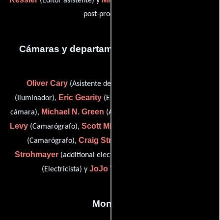
(Editor asistente) y
(Asistente de
post-producción)
Cámaras y departamento de electricidad
Oliver Cary
James Casey
(Asistente de cámara),
Eric Gearity
(Iluminador),
(Encargado de equipamiento de
Michael N. Green
Sam
cámara),
(Asistente de electricidad),
Levy
Scott Miller
Mark Schmidt
(Camarógrafo),
(Capataz),
Craig Striano
Chad
(Camarógrafo),
(Iluminador),
Strohmayer
Joshua Van Praag
(additional electrician),
JoJo Whilden
(Electricista) y
(Fotógrafo)
Montaje