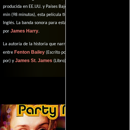
producida en EE.UU. y Países Bajos. Con una duración de 01 hr 38
min (98 minutos), esta película tiene diálogos originales en
Inglés
. La banda sonora para esta producción ha sido compuesta
James Harry
por
.
La autoría de la historia que narra esta obra está compartida
Fenton Bailey
Randy Barbato
entre
(Escrito por),
(Escrito
James St. James
por) y
(Libro).