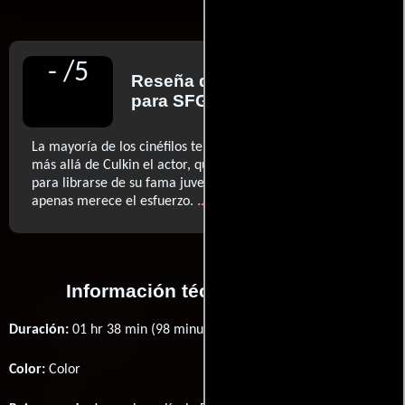
-
/
5
Reseña de
Peter Hartlaub
para SFGATE
La mayoría de los cinéfilos tendrán problemas para mirar
más allá de Culkin el actor, que hace un trabajo decente
para librarse de su fama juvenil en una película que
..ver más
apenas merece el esfuerzo.
Información técnica y general
Duración:
01 hr 38 min (98 minutos) .
Color:
Color