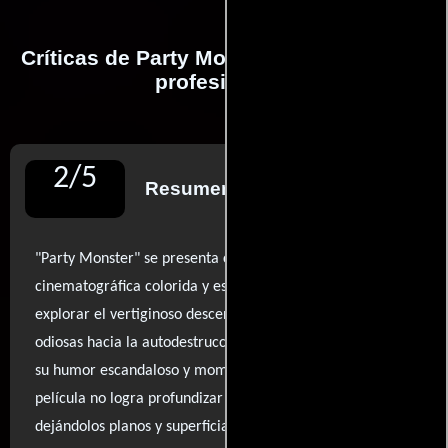
Críticas de Party Monster realizadas por
profesionales
2
/
5
Resumen de reseñas
"Party Monster" se presenta como una experiencia
cinematográfica colorida y escabrosa, que intenta
explorar el vertiginoso descenso de personalidades
odiosas hacia la autodestrucción. Sin embargo, a pesar de
su humor escandaloso y momentos de patetismo crudo, la
película no logra profundizar en sus personajes,
dejándolos planos y superficiales. La actuación de Culkin,