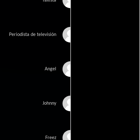
Elliot Kriss
Taxista
Janis Dardaris
Periodista de televisión
Wilson Cruz
Angel
Manny Perez
Johnny
Justin Hagan
Freez