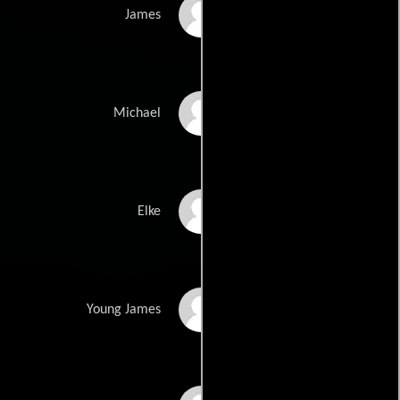
Seth Green
James
Macaulay Culkin
Michael
Diana Scarwid
Elke
Dillon Woolley
Young James