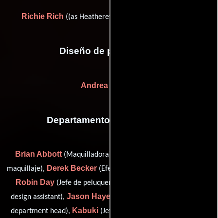
Richie Rich
Michael Wilkinson
((as Heatherette)) y
Diseño de producción
Andrea Stanley
Departamento de maquillaje
Brian Abbott
Jill Astmann
(Maquilladora),
(Asistente de
Derek Becker
maquillaje),
(Efectos especiales con maquillaje),
Robin Day
Davion Edwards
(Jefe de peluqueros),
(hair
Jason Hayes
design assistant),
(hair and wig designer / hair
Kabuki
Cassandra
department head),
(Jefe de maquillaje),