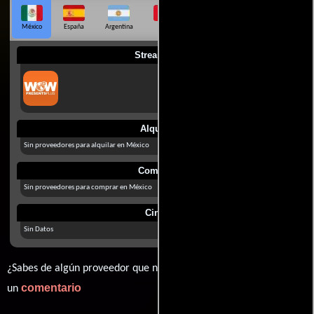
México
España
Argentina
Perú
Colombia
Chile
Ecuador
Streaming
Alquilar
Sin proveedores para alquilar en México
Comprar
Sin proveedores para comprar en México
Cines
Sin Datos
¿Sabes de algún proveedor que no estamos mostrando? déjanos
comentario
un