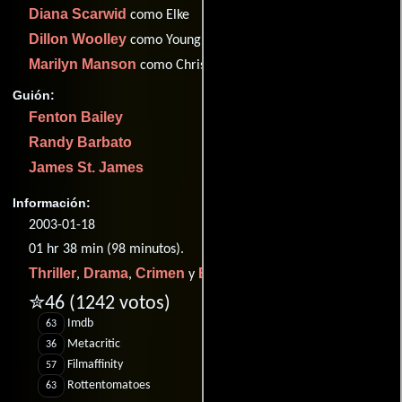
Diana Scarwid
como Elke
Dillon Woolley
como Young James
Marilyn Manson
como Christina
Guión:
Fenton Bailey
Randy Barbato
James St. James
Información:
2003-01-18
01 hr 38 min (98 minutos).
Thriller
Drama
Crimen
Biográfico
,
,
y
.
✮46
(1242 votos)
Imdb
63
Metacritic
36
Filmaffinity
57
Rottentomatoes
63