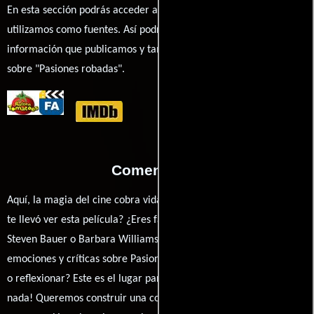
En esta sección podrás acceder a los recursos externos que
utilizamos como fuentes. Así podrás chequear toda la
información que publicamos y también ampliar tu conocimiento
sobre "Pasiones robadas".
Comentarios
Aquí, la magia del cine cobra vida a través de tus opiniones. ¿Qué
te llevó ver esta película? ¿Eres fan de Douglas Day Stewart,
Steven Bauer o Barbara Williams? Comparte tus pensamientos,
emociones y críticas sobre Pasiones robadas. ¿Te hizo reír, llorar
o reflexionar? Este es el lugar para expresarlo. ¡No te guardes
nada! Queremos construir una comunidad apasionada donde la