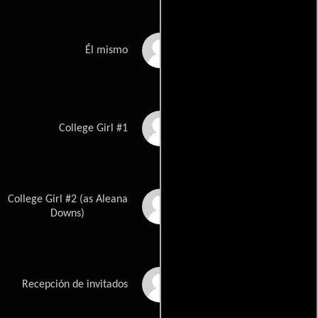
David McElhatton
Él mismo
Annette Sinclair
College Girl #1
College Girl #2 (as Aleana
Ally Downs
Downs)
Jane Marla Robbins
Recepción de invitados