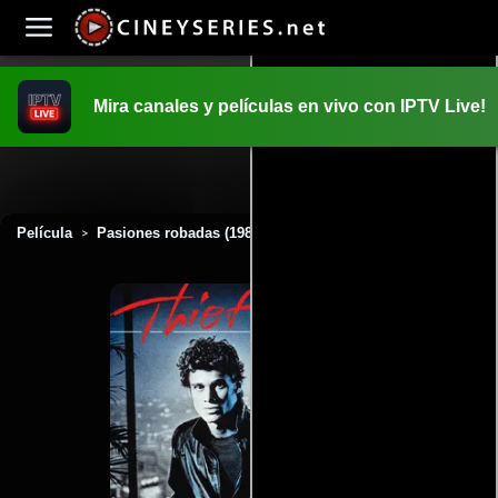
Mira canales y películas en vivo con IPTV Live!
INICIO
PELICULAS
Película
Pasiones robadas (1984)
>