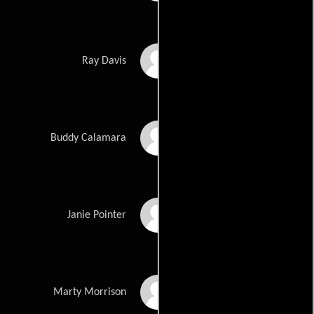
John Getz
Ray Davis
David Caruso
Buddy Calamara
Christine Ebersole
Janie Pointer
George Wendt
Marty Morrison