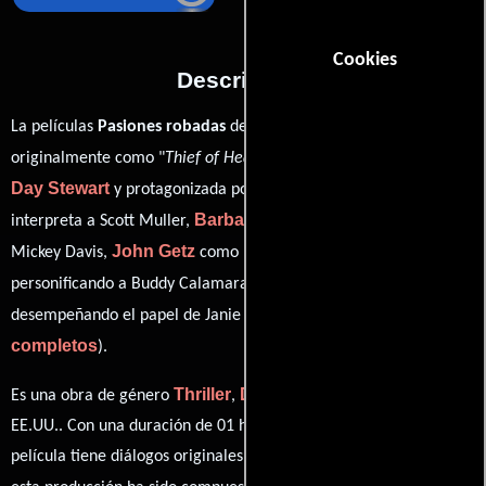
Cookies
Descripción
La películas
Pasiones robadas
del año 1984, conocida
Douglas
originalmente como "
Thief of Hearts
", está dirigida por
Day Stewart
Steven Bauer
y protagonizada por
quien
Barbara Williams
interpreta a Scott Muller,
en el papel de
John Getz
David Caruso
Mickey Davis,
como Ray Davis,
Christine Ebersole
personificando a Buddy Calamara y
ver créditos
desempeñando el papel de Janie Pointer (
completos
).
Thriller
Drama
Crimen
Es una obra de género
,
y
producida en
EE.UU.. Con una duración de 01 hr 40 min (100 minutos), esta
película tiene diálogos originales en
Inglés
. La banda sonora para