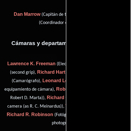
Dan Marrow
Joel Marrow
(Capitán de transporte) y
(Coordinador de transporte)
Cámaras y departamento de electricidad
Lawrence K. Freeman
Carlos M. Gallardo
(Electricista),
Richard Hart
O.T. Henderson
(second grip),
(Capataz),
Leonard Lookabaugh
(Camarógrafo),
(Encargado de
Robert Marta
equipamiento de cámara),
(camera operator (as
Richard Craig Meinardus
Robert D. Marta)),
(assistant
Walter Nichols
camera (as R. C. Meinardus)),
(Electricista),
Richard R. Robinson
Paul Ryan
(Fotógrafo) y
(additional
photographer)