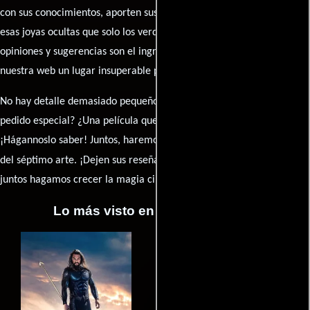
con sus conocimientos, aporten sus descubrimientos y compartan
esas joyas ocultas que solo los verdaderos fanáticos conocen. Sus
opiniones y sugerencias son el ingrediente secreto que hará de
nuestra web un lugar insuperable para los amantes del celuloide.
No hay detalle demasiado pequeño ni opinión insignificante. ¿Algún
pedido especial? ¿Una película que sueñas con ver reseñada?
¡Hágannoslo saber! Juntos, haremos de esta comunidad el epicentro
caja de comentarios
del séptimo arte. ¡Dejen sus reseña en la
y
juntos hagamos crecer la magia cinematográfica!
Lo más visto en Cineyseries.net