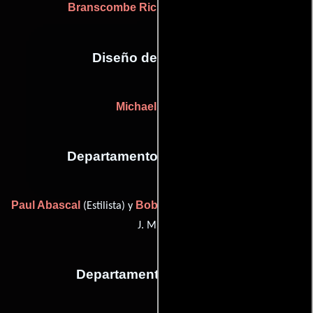
Branscombe Richmond
(stunts (u))
Diseño de vestuario
Michael Kaplan
Departamento de maquillaje
Paul Abascal
Bob Mills
(Estilista) y
(makeup artist (as Robert
J. Mills))
Departamento de musica