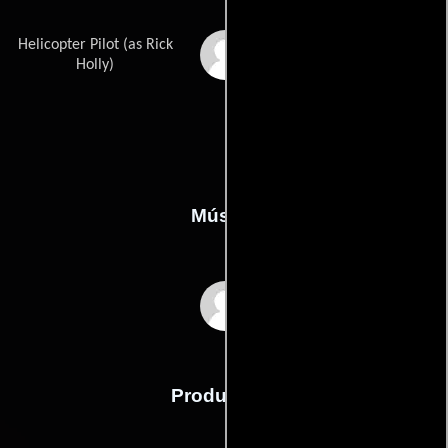
Helicopter Pilot (as Rick
Richard Holley
Holly)
Música
Harold Faltermeyer
Producción