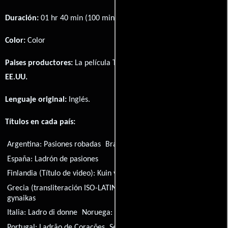
Duración:
01 hr 40 min (100 minutos) .
Color:
Color
Paises productores:
La película Thief of Hearts fué producida en
EE.UU.
Lenguaje original:
Inglés
.
Títulos en cada país:
Argentina:
Pasiones robadas
Brasil:
Ladrão de Corações
España:
Ladrón de pasiones
Finlandia (Título de video):
Kuin varas yöllä
Grecia (transliteración ISO-LATIN-1):
To imerologio mias
gynaikas
Italia:
Ladro di donne
Noruega:
Som en tyv om natten
Portugal:
Ladrão de Corações
Serbia:
Kradljivac srca