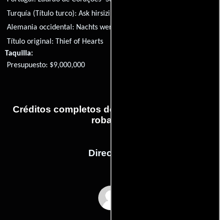
Turquía (Título turco):
Ask hirsizi
Alemania occidental:
Nachts werden Träume wahr
Título original:
Thief of Hearts
Taquilla:
Presupuesto: $9,000,000
Créditos completos de la película Pasiones
robadas
Dirección
Douglas Day Stewart