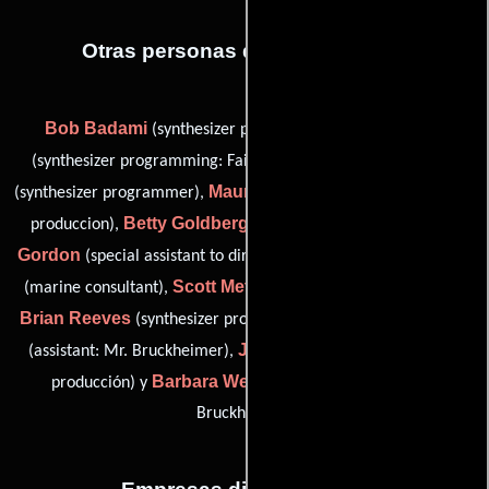
Otras personas que participaron
Bob Badami
Gary Chang
(synthesizer programmer),
Harold Faltermeyer
(synthesizer programming: Fairlight),
Mauri Syd Gayton
(synthesizer programmer),
(Coordinador de
Betty Goldberg
Dolly
produccion),
(Guionista supervisor),
Gordon
Douglas C. Merrifield
(special assistant to director),
Scott Metcalfe
(marine consultant),
(assistant: Mr. Simpson),
Brian Reeves
David Robertson
(synthesizer programmer),
Jette Sorensen
(assistant: Mr. Bruckheimer),
(Contador de
Barbara Weintraub
producción) y
(Assistant to Jerry
Bruckheimer)