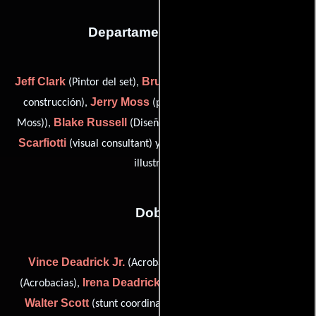
Departamento de arte
Jeff Clark
Bruce J. Gfeller
(Pintor del set),
(Coordinador de
Jerry Moss
construcción),
(property master (as Gerald B.
Blake Russell
Ferdinando
Moss)),
(Diseñador de escena),
Scarfiotti
Tom Southwell
(visual consultant) y
(production
illustrator)
Dobles
Vince Deadrick Jr.
Vince Deadrick Sr.
(Acrobacias),
Irena Deadrick
(Acrobacias),
(stunts (as Irena Poitrowski)),
Walter Scott
(stunt coordinator (as Walt Scott) / stunts) y