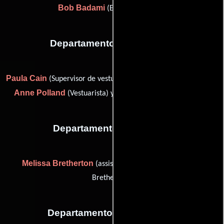
Bob Badami
(Editor de música)
Departamento de vestuario
Paula Cain
Julie Glick
(Supervisor de vestuario),
(Vestuarista),
Anne Polland
Nick Scarano
(Vestuarista) y
(Vestuarista)
Departamento de editorial
Melissa Bretherton
(assistant film editor (as Mellissa
Bretherton))
Departamento de transporte