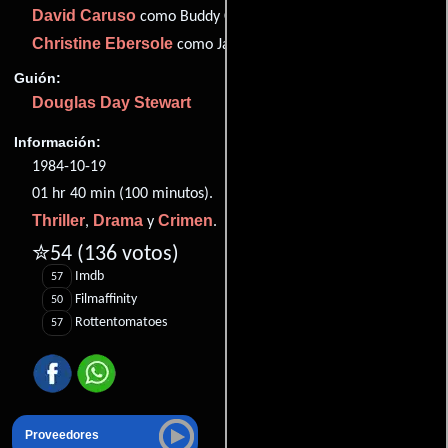
David Caruso
como Buddy Calamara
Christine Ebersole
como Janie Pointer
Guión:
Douglas Day Stewart
Información:
1984-10-19
01 hr 40 min (100 minutos).
Thriller
Drama
Crimen
,
y
.
✮54
(136 votos)
Imdb
57
Filmaffinity
50
Rottentomatoes
57
Proveedores