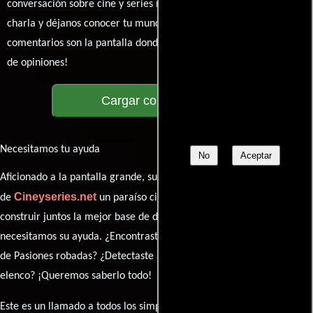
conversación sobre cine y series nunca se detenga. Únete a la
charla y déjanos conocer tu mundo cinematográfico. ¡Los
comentarios son la pantalla donde se proyecta nuestra diversidad
de opiniones!
Cargar comentarios
Necesitamos tu ayuda
No
Aceptar
Aficionado a la pantalla grande, su participación es clave para hacer
Cineyseries.net
de
un paraíso cinéfilo completo. Queremos
construir juntos la mejor base de datos cinematográfica, pero
necesitamos su ayuda. ¿Encontraste algún dato faltante en la ficha
de Pasiones robadas? ¿Detectaste algún error en la sinopsis o el
elenco? ¡Queremos saberlo todo!
Este es un llamado a todos los simpatizantes del cine: contribuyan