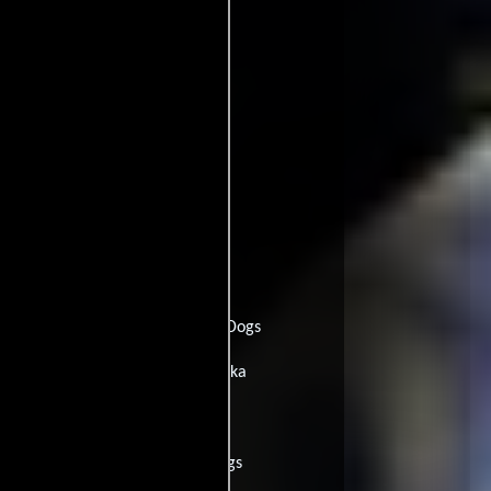
relka
Francia:
Space Dogs
:
Klavim bahalal
Italia:
Space Dogs
onia:
Zvaigznu suni Belka un Strelka
:
Space dogs
EE.UU.:
Space Dogs