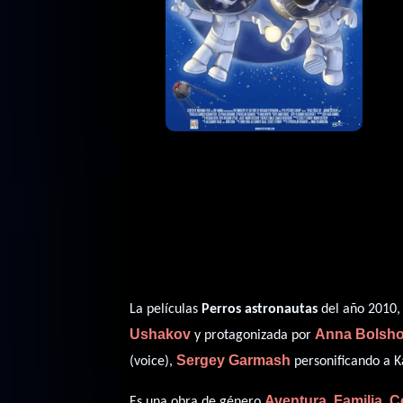
La películas
Perros astronautas
del año 2010,
Ushakov
Anna Bolsh
y protagonizada por
Sergey Garmash
(voice),
personificando a K
Aventura
Familia
C
Es una obra de género
,
,