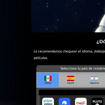
¿Dó
Le recomendamos chequear el idioma, doblaje o
películas.
Selecciona tu país de residen
México
España
Argentina