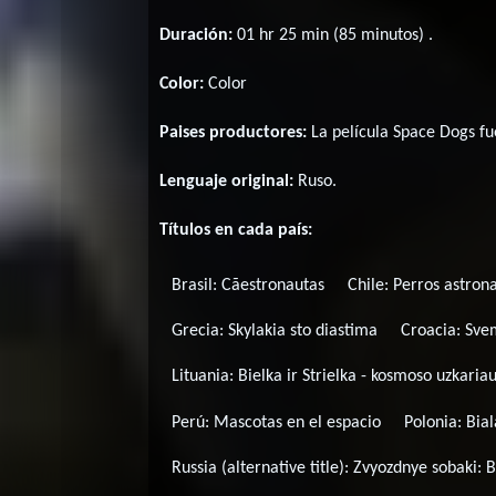
Duración:
01 hr 25 min (85 minutos) .
Color:
Color
Paises productores:
La película Space Dogs f
Lenguaje original:
Ruso
.
Títulos en cada país:
Brasil:
Cãestronautas
Chile:
Perros astron
Grecia:
Skylakia sto diastima
Croacia:
Sve
Lituania:
Bielka ir Strielka - kosmoso uzkaria
Perú:
Mascotas en el espacio
Polonia:
Bial
Russia (alternative title):
Zvyozdnye sobaki: Be