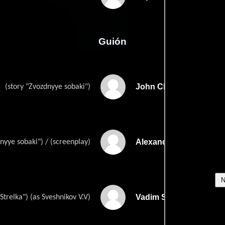
Guión
John Chuas
(story "Zvozdnyye sobaki")
Alexander Talals
nyye sobaki") / (screenplay)
Vadim Sveshnikovs
 Strelka") (as Sveshnikov V.V)