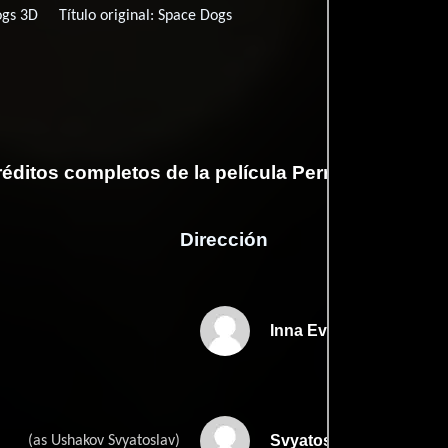
ogs 3D
Título original:
Space Dogs
éditos completos de la película Perros astronau
Dirección
Inna Evlannikova
Svyatoslav Ushakov
(as Ushakov Svyatoslav)