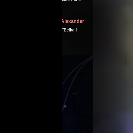
ua
Alexander
((story "Zvozdnyye sobaki")),
Maksim Sveshnikov
),
((story "Belka i