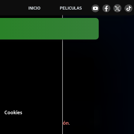
INICIO
PELICULAS
8
Cookies
n (85 minutos).
Familia
Comedia
Animación
,
,
y
.
 votos)