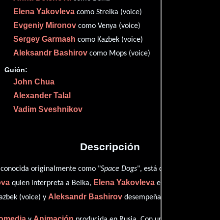
Imdb
52
Elena Yakovleva
como Strelka (voice)
Them
52
Evgeniy Mironov
como Venya (voice)
Filma
50
Sergey Garmash
como Kazbek (voice)
Aleksandr Bashirov
como Mops (voice)
Guión:
John Chua
Proveedores
Alexander Talal
Vadim Sveshnikov
Descripción
 conocida originalmente como "
Space Dogs
", está dirigida en conjun
ova
Elena Yakovleva
quien interpreta a Belka,
en el papel de Strel
Aleksandr Bashirov
azbek (voice) y
desempeñando el papel de Mop
omedia
Animación
y
producida en Rusia. Con una duración de 01 h