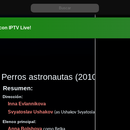
 con IPTV Live!
Perros astronautas
(2010)
Resumen:
Dirección:
Información:
Inna Evlannikova
2010-03-1
Svyatoslav Ushakov
01 hr 25 mi
(as Ushakov Svyatoslav)
Aventura
Elenco principal:
✮51
(32
Anna Bolshova
como Belka