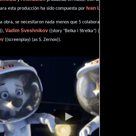
Ivan Uryupin
para esta producción ha sido compuesta por
.
John Ch
esta obra, se necesitaron nada menos que 5 colaboraciones.
Vadim Sveshnikov
)),
((story "Belka i Strelka") (as Sveshnikov V.V)
ov
((screenplay) (as S. Zernov)).