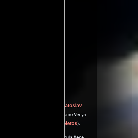
oviedb
ffinity
Inna Evlannikova
Svyatoslav
to por
y
Evgeniy Mironov
ka (voice),
como Venya
ver créditos completos
s (voice) (
).
r 25 min (85 minutos), esta película tiene