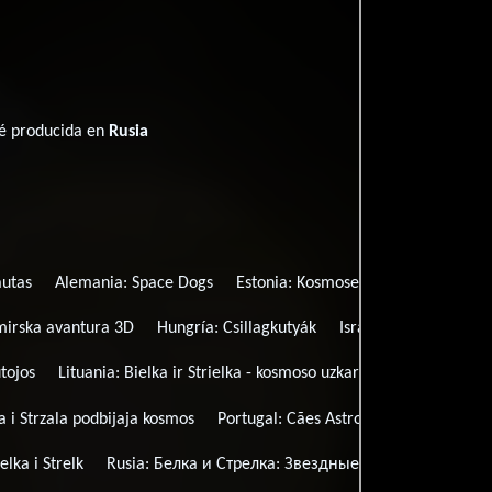
ué producida en
Rusia
autas
Alemania:
Space Dogs
Estonia:
Kosmosekoerad Belka ja St
mirska avantura 3D
Hungría:
Csillagkutyák
Israel (Título hebreo)
utojos
Lituania:
Bielka ir Strielka - kosmoso uzkariautojos 3D
Let
a i Strzala podbijaja kosmos
Portugal:
Cães Astronautas
lka i Strelk
Rusia:
Белка и Стрелка: Звездные собаки
Suecia