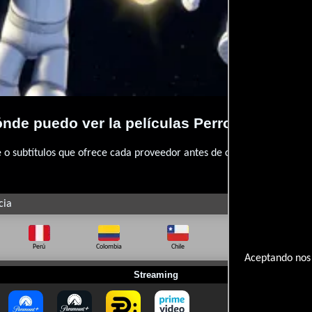
nde puedo ver la películas Perros astronau
 subtítulos que ofrece cada proveedor antes de comprar, alquilar o 
cia
Perú
Colombia
Chile
Ecuador
Bo
Aceptando nos 
Streaming