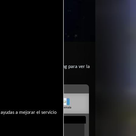
tas?
contratar un servicio de streming para ver la
livia
Venezuela
Guatemala
Rep. Dom.
Uruguay
ayudas a mejorar el servicio