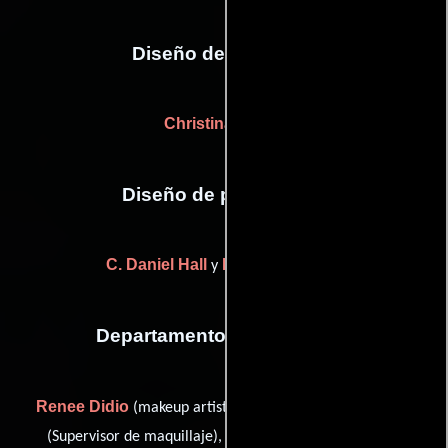
Diseño de vestuario
Christina Carter
Diseño de producción
C. Daniel Hall
Rashel 'Ro' Rey
y
Departamento de maquillaje
Renee Didio
Dean Jones
(makeup artist: Ms. Sciorra),
Shannon Jones
(Supervisor de maquillaje),
(Jefe de