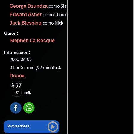
George Dzundza
como Stamos
Edward Asner
como Thomas O'Claire
Jack Blessing
como Nick
Guión:
Stephen La Rocque
Información:
2000-06-07
01 hr 32 min (92 minutos).
Drama
.
✮57
Imdb
57
Proveedores