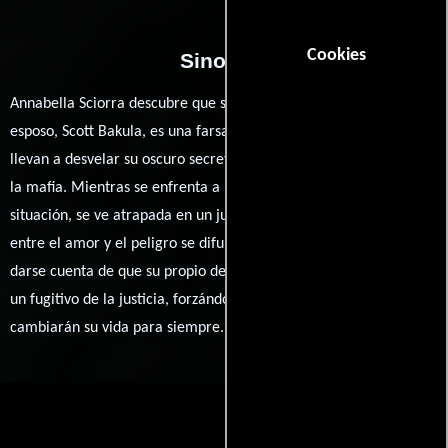
Cookies
Sinopsis
Annabella Sciorra descubre que su vida de once años junto a su
esposo, Scott Bakula, es una farsa cuando una serie de eventos la
llevan a desvelar su oscuro secreto: él es un asesino vinculado a
la mafia. Mientras se enfrenta a la traición y el horror de su
situación, se ve atrapada en un juego mortal, donde la línea
entre el amor y el peligro se difumina. La desesperación crece al
darse cuenta de que su propio destino podría estar en manos de
un fugitivo de la justicia, forzándola a tomar decisiones que
cambiarán su vida para siempre.