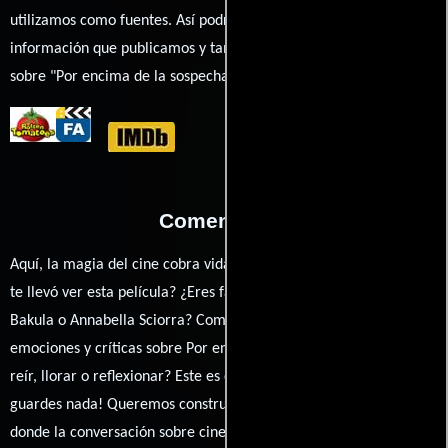
utilizamos como fuentes. Así podrás chequear toda la
información que publicamos y también ampliar tu conocimiento
sobre "Por encima de la sospecha".
Comentarios
Aquí, la magia del cine cobra vida a través de tus opiniones. ¿Qué
te llevó ver esta película? ¿Eres fan de Stephen La Rocque, Scott
Bakula o Annabella Sciorra? Comparte tus pensamientos,
emociones y críticas sobre Por encima de la sospecha. ¿Te hizo
reír, llorar o reflexionar? Este es el lugar para expresarlo. ¡No te
guardes nada! Queremos construir una comunidad apasionada
donde la conversación sobre cine y series nunca se detenga.