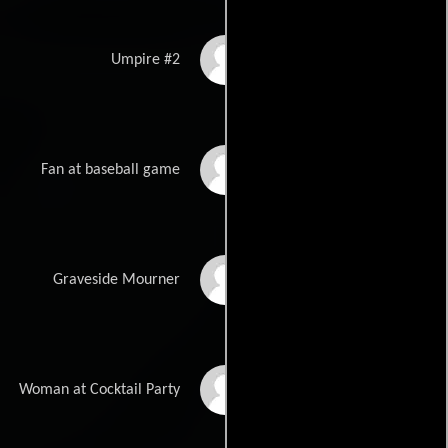
Erik Conti
Umpire #2
Todd Davis
Fan at baseball game
Robert Harris
Graveside Mourner
Kathryn Jacobs
Woman at Cocktail Party