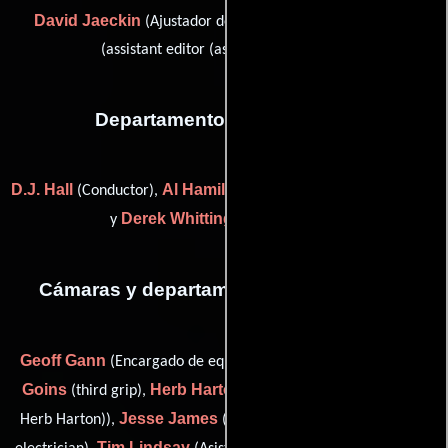
David Jaeckin
Melissa Robledo
(Ajustador de color) y
(assistant editor (as Melissa Adelson))
Departamento de transporte
D.J. Hall
Al Hamilton
(Conductor),
(Coordinador de transporte)
Derek Whittington
y
(Conductor)
Cámaras y departamento de electricidad
Geoff Gann
Steve
(Encargado de equipamiento de cámara),
Goins
Herb Harton
(third grip),
(first assistant camera (as F.
Jesse James
Faith Kittney
Herb Harton)),
(Capataz),
(third
Tim Lindsay
Mike Millard