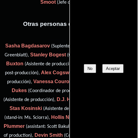
Smoot
(Jefe de producción)
Otras personas que participaron
Sasha Bagdasarov
Dana Barron
(Suplente),
(assistant: Mr.
Stanley Bogest
Hope
Greenblatt),
(Contador de producción),
Buxton
Sam Childs
(Asistente de producción),
(Contador de
No
Aceptar
Alex Cogswell
post-producción),
(Asistente de coordinador de
Vanessa Couron
Mark
producción),
(Guionista supervisor),
Dukes
Jonathan Florek
(Coordinador de produccion),
D.J. Hall
(Asistente de producción),
(assistant: Mr. Sam Froelich),
Stas Kosinski
Erika Laibson
(Asistente de producción),
Hollis Nixon
Pam
(stand-in: Ms. Sciorra),
(extras coordinator),
Plummer
Christine Redlin
(assistant: Scott Bakula),
(manager
Devin Smith
of production),
(Contador asistente de producción)