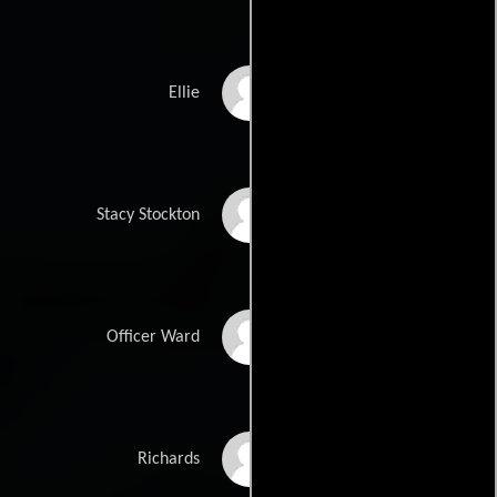
Erin Cressida Wilson
Ellie
Cait Gentile
Stacy Stockton
Red West
Officer Ward
Scott N. Stevens
Richards