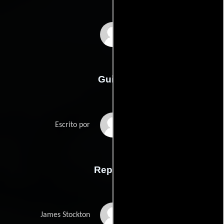
Stephen La Rocque
Guión
Stephen La Rocques
Escrito por
Reparto
Scott Bakula
James Stockton