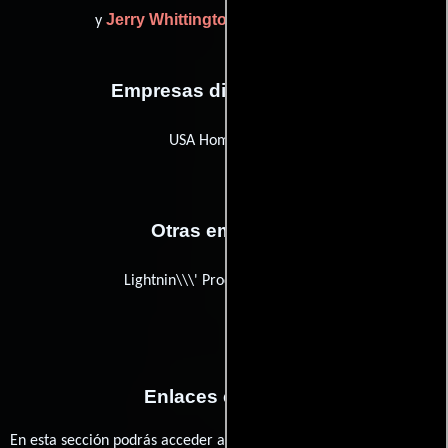
Jerry Whittington
y
(studio manager)
Empresas distribuidoras
USA Home Video
Otras empresas
Lightnin\\\' Production Rentals
Enlaces externos
En esta sección podrás acceder a los recursos externos que