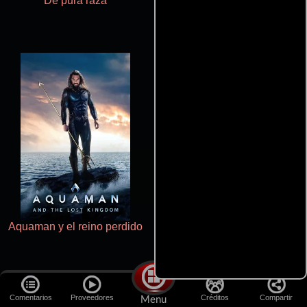
De pura raza
Salón de belleza
Aquaman y el reino perdido
Haunters
Comentarios
Proveedores
Créditos
Compartir
Menu