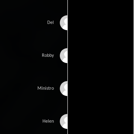
John Boyd West
Del
Jeremy Wood
Robby
Daniel La Rocque
Ministro
Bonnie Johnson
Helen