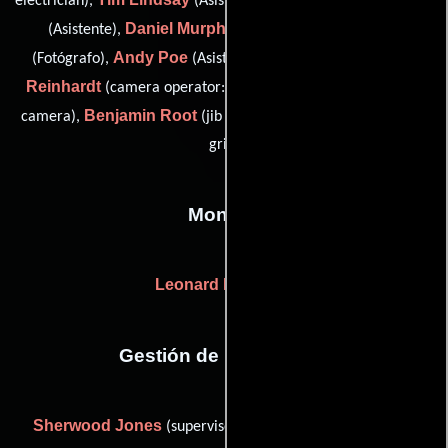
electrician),
(Asistente de cámara),
Daniel Murphy
Erika Payne
(Asistente),
(Capataz),
Andy Poe
Bernd
(Fotógrafo),
(Asistente de electricidad),
Reinhardt
(camera operator: second unit / second assistant
Benjamin Root
Neal Sugg
camera),
(jib operator) y
(swing
grip)
Montaje
Leonard Feinstein
Gestión de producción
Sherwood Jones
Phil
(supervisor de post-producción) y