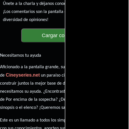
Únete a la charla y déjanos conocer tu mundo cinematográfico.
¡Los comentarios son la pantalla donde se proyecta nuestra
diversidad de opiniones!
Cargar comentarios
Necesitamos tu ayuda
Aficionado a la pantalla grande, su participación es clave para hacer
Cineyseries.net
de
un paraíso cinéfilo completo. Queremos
construir juntos la mejor base de datos cinematográfica, pero
necesitamos su ayuda. ¿Encontraste algún dato faltante en la ficha
de Por encima de la sospecha? ¿Detectaste algún error en la
sinopsis o el elenco? ¡Queremos saberlo todo!
Este es un llamado a todos los simpatizantes del cine: contribuyan
con sus conocimientos, aporten sus descubrimientos y compartan