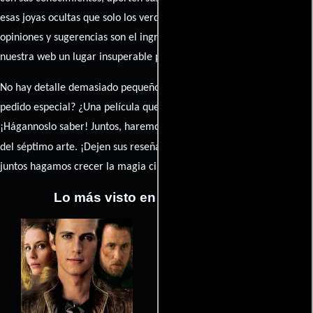
esas joyas ocultas que solo los verdaderos fanáticos conocen. Sus
opiniones y sugerencias son el ingrediente secreto que hará de
nuestra web un lugar insuperable para los amantes del celuloide.
No hay detalle demasiado pequeño ni opinión insignificante. ¿Algún
pedido especial? ¿Una película que sueñas con ver reseñada?
¡Hágannoslo saber! Juntos, haremos de esta comunidad el epicentro
caja de comentarios
del séptimo arte. ¡Dejen sus reseña en la
y
juntos hagamos crecer la magia cinematográfica!
Lo más visto en Cineyseries.net