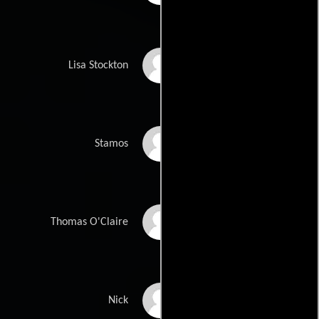
Annabella Sciorra
Lisa Stockton
George Dzundza
Stamos
Edward Asner
Thomas O'Claire
Jack Blessing
Nick