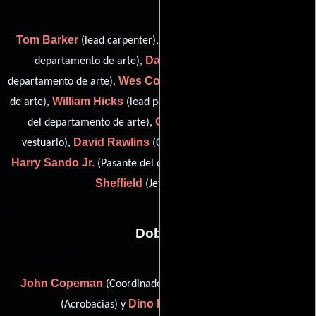
Tom Barker
Jason Beasley
(lead carpenter),
(Pasante del
Damon Chang
departamento de arte),
(Pasante del
Wes Cotton
departamento de arte),
(Pasante del departamento
William Hicks
Meg Jackson
de arte),
(lead person),
(Pasante
Geoff Proud
del departamento de arte),
(Encargado de
David Rawlins
vestuario),
(Coordinador de construcción),
Harry Sando Jr.
Tonya
(Pasante del departamento de arte) y
Sheffield
(Jefe de utilería)
Dobles
John Copeman
Erika Laibson
(Coordinador de dobles),
Dino Muccio
(Acrobacias) y
(Acrobacias)