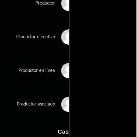
William R. Greenblatt
Productor
Sam Grogg
Productor ejecutivo
Phil Smoot
Productor en línea
Betsy Wharton
Productor asociado
Casting