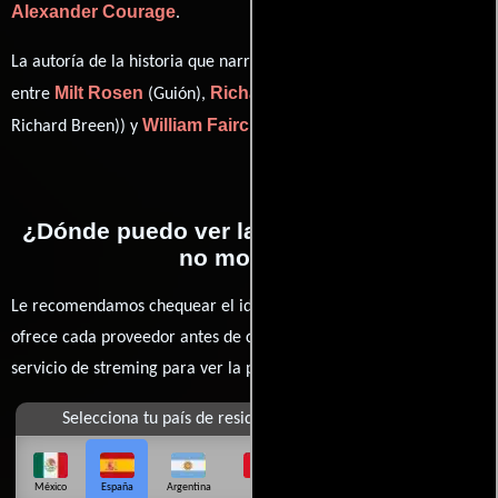
Alexander Courage
.
La autoría de la historia que narra esta obra está compartida
Milt Rosen
Richard L. Breen
entre
(Guión),
((screenplay) (as
William Fairchild
Richard Breen)) y
(Obra).
¿Dónde puedo ver la películas Por favor
no moleste?
Le recomendamos chequear el idioma, doblaje o subtítulos que
ofrece cada proveedor antes de comprar, alquilar o contratar un
servicio de streming para ver la películas.
Selecciona tu país de residencia
México
España
Argentina
Perú
Colombia
Chile
Ecuador