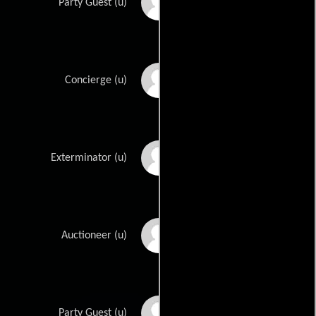
George Calliga
Party Guest (u)
Peter Camlin
Concierge (u)
Patrick Campbell
Exterminator (u)
Jack Carol
Auctioneer (u)
Steve Carruthers
Party Guest (u)