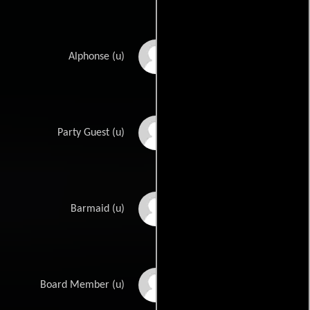
Richard Flato
Alphonse (u)
Rudy Germane
Party Guest (u)
Ayllene Gibbons
Barmaid (u)
Bobby Gilbert
Board Member (u)