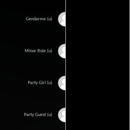
Robert Hunter
Gendarme (u)
Inge Jaklyn
Minor Role (u)
Adair Jameson
Party Girl (u)
Chester Jones
Party Guest (u)