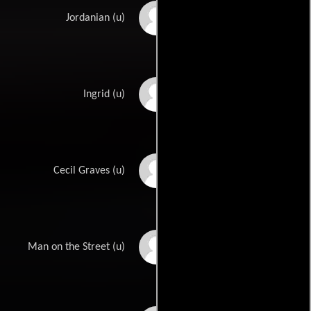
John A. Neris
Jordanian (u)
Britt Nilsson
Ingrid (u)
William O'Connell
Cecil Graves (u)
Monty O'Grady
Man on the Street (u)