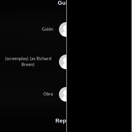
Guión
Milt Rosens
Guión
(screenplay) (as Richard
Richard L. Breens
Breen)
William Fairchilds
Obra
Reparto