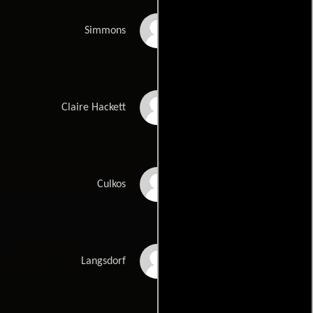
Reginald Gardiner
Simmons
Maura McGiveney
Claire Hackett
Aram Katcher
Culkos
Leon Askin
Langsdorf