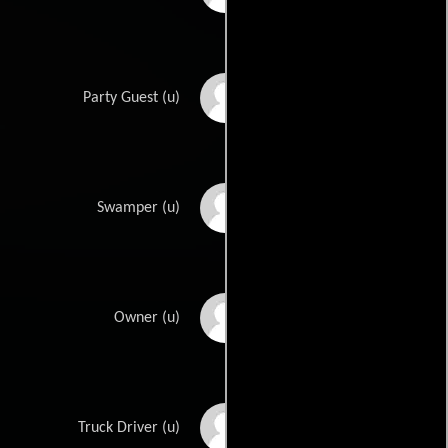
Al Collins
Party Guest (u)
John Daheim
Swamper (u)
Marcel De la Brosse
Owner (u)
George Dega
Truck Driver (u)