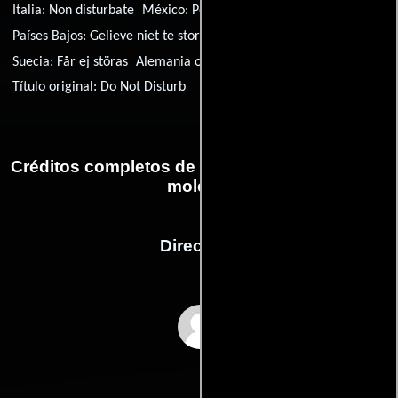
Italia:
Non disturbate
México:
Por favor no moleste
Países Bajos:
Gelieve niet te storen
Portugal:
Não Incomode
Suecia:
Får ej störas
Alemania occidental:
Bitte nicht stören!
Título original:
Do Not Disturb
Créditos completos de la película Por favor no
moleste
Dirección
Ralph Levy