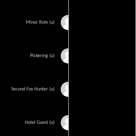
Marie Gomez
Minor Role (u)
Arthur Gould-Porter
Pickering (u)
Ramsay Hill
Second Fox Hunter (u)
Shep Houghton
Hotel Guest (u)