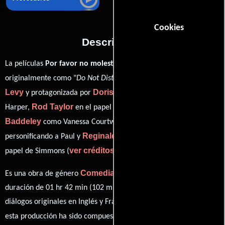
Cookies
Descripción
La películas
Por favor no moleste
del año 1965, conocida
Ralph
originalmente como "
Do Not Disturb
", está dirigida por
Levy
Doris Day
y protagonizada por
quien interpreta a Janet
Rod Taylor
Hermione
Harper,
en el papel de Mike Harper,
Baddeley
Sergio Fantoni
como Vanessa Courtwright,
Reginald Gardiner
personificando a Paul y
desempeñando el
ver créditos completos
papel de Simmons (
).
Comedia
Es una obra de género
producida en EE.UU.. Con una
duración de 01 hr 42 min (102 minutos), esta película tiene
diálogos originales en
Inglés
y
Francés
. La banda sonora para
Lionel Newman
esta producción ha sido compuesta por
y