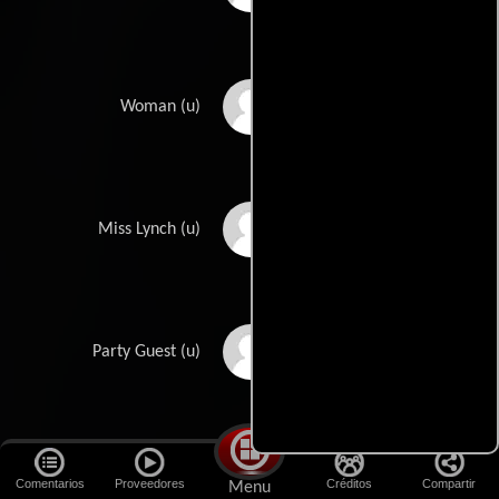
Mabel Smaney
Woman (u)
Jacqueline Squire
Miss Lynch (u)
Maurice St. Clair
Party Guest (u)
Helen Day Stephens
Model (u)
Comentarios
Proveedores
Créditos
Compartir
Menu