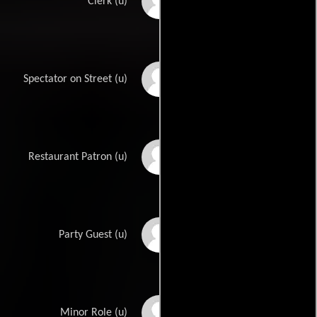
Victor Romito
Clerk (u)
Clark Ross
Spectator on Street (u)
John Roy
Restaurant Patron (u)
Ryck Rydon
Party Guest (u)
Loulette Sablon
Minor Role (u)