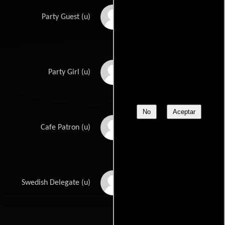
Hans Moebus
Party Guest (u)
Michele Montau
Party Girl (u)
No
Aceptar
Charles Morton
Cafe Patron (u)
George N. Neise
Swedish Delegate (u)