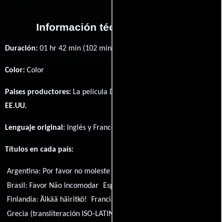
Información técnica y general
Duración:
01 hr 42 min (102 minutos) .
Color:
Color
Paises productores:
La película Do Not Disturb fué producida en
EE.UU.
Lenguaje original:
Inglés
y
Francés
.
Títulos en cada país:
Argentina:
Por favor no moleste
Austria:
Bitte nicht stören!
Brasil:
Favor Não Incomodar
España:
Por favor, no molesten
Finlandia:
Älkää häiritkö!
Francia:
Ne pas déranger SVP
Grecia (transliteración ISO-LATIN-1):
Min mas enohlite