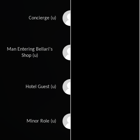
Donald Journeaux
Concierge (u)
Man Entering Bellari's
Kenner G. Kemp
Shop (u)
Paul King
Hotel Guest (u)
Jeanne Lafayette
Minor Role (u)