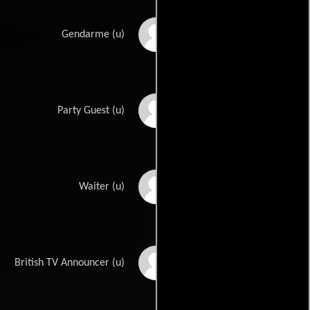
Lucien Lanvin
Gendarme (u)
Donald Lawton
Party Guest (u)
Bruce MacCallister
Waiter (u)
Bernard McDonald
British TV Announcer (u)