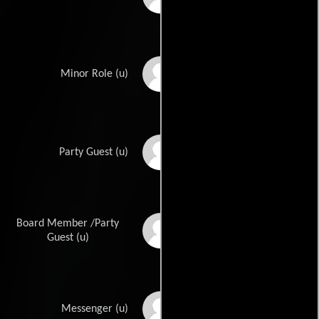
Art Salter
Minor Role (u)
Cosmo Sardo
Party Guest (u)
Board Member /Party
Jeffrey Sayre
Guest (u)
Chick Sheridan
Messenger (u)