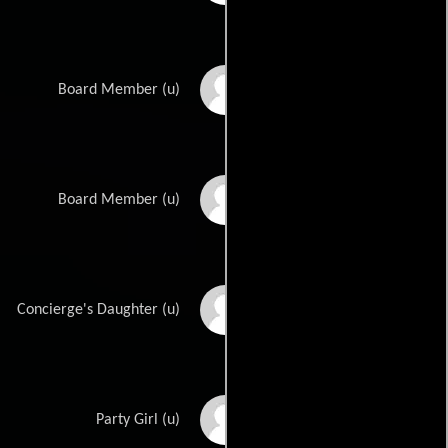
George DeNormand
Board Member (u)
Alphonso DuBois
Board Member (u)
Cindy Eilbacher
Concierge's Daughter (u)
Britt Ekland
Party Girl (u)