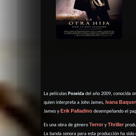
La películas
Poseída
del año 2009, conocida o
Ivana Baque
quien interpreta a John James,
Erik Palladino
James y
desempeñando el pape
Terror
Thriller
Es una obra de género
y
produ
La banda sonora para esta producción ha sid