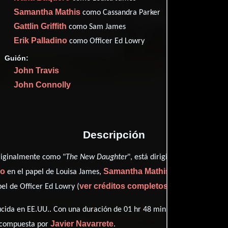
Imdb
53
Samantha Mathis
como Cassandra Parker
Filma
42
Gattlin Griffith
como Sam James
Rott
53
Erik Palladino
como Officer Ed Lowry
Guión:
John Travis
John Connolly
Proveedores
Descripción
Luiso Be
riginalmente como "
The New Daughter
", está dirigida por
ro
Samantha Mathis
en el papel de Louisa James,
como Cassandra 
ver créditos completos
l de Officer Ed Lowry (
).
cida en EE.UU.. Con una duración de 01 hr 48 min (108 minutos), esta
Javier Navarrete
o compuesta por
.