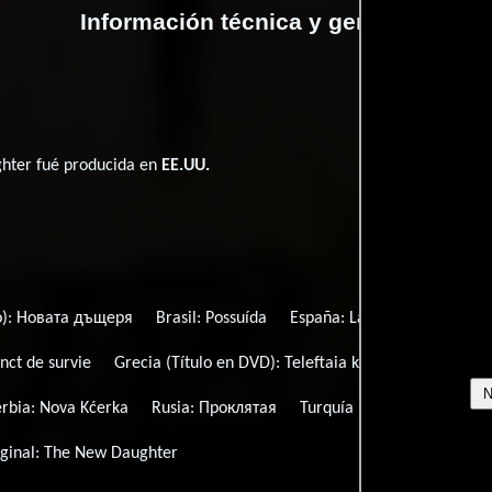
Información técnica y general
hter fué producida en
EE.UU.
o):
Новата дъщеря
Brasil:
Possuída
España:
La otra hija
Españ
inct de survie
Grecia (Título en DVD):
Teleftaia kravgi
Hungría:
erbia:
Nova Kćerka
Rusia:
Проклятая
Turquía (Título turco):
Tepe
iginal:
The New Daughter