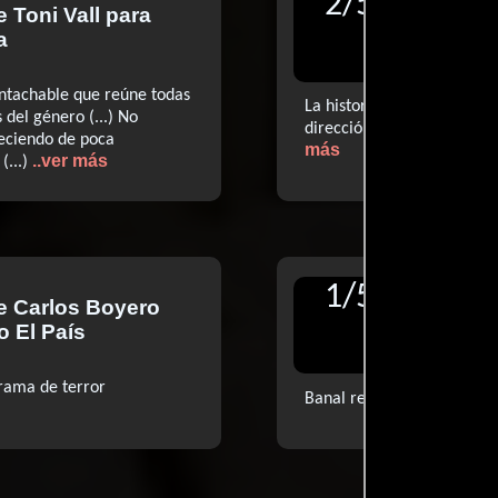
2
/
5
de
Toni Vall
para
Reseñ
a
para D
intachable que reúne todas
La historia se tambalea (...
 del género (...) No
dirección correcta pero e
leciendo de poca
más
..ver más
(...)
1
/
5
de
Carlos Boyero
Reseñ
o El País
para Di
trama de terror
Banal relato terrorífico (...