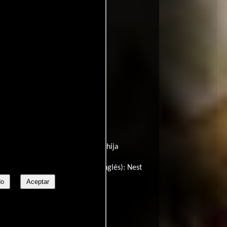
a (Título en castellano):
La otra hija
A másik lány
Japón (título en inglés):
Nest
No
Aceptar
deki Mezarlik