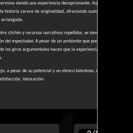
 termina siendo una experiencia decepcionante. Aunque la producció
la historia carece de originalidad, ofreciendo sustos previsibles y una
 arriesgada.
re clichés y recursos narrativos repetidos, se siente banal y rutinari
ón del espectador. A pesar de un ambiente que podría haber sido escal
de los giros argumentales hacen que la experiencia se vuelva tedios
o.
o, a pesar de su potencial y un elenco talentoso, no logra superar l
tisfacción. Valoración: