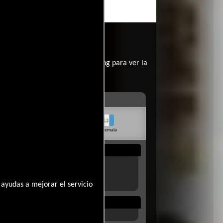
contratar un servicio de streming para ver la
livia
Venezuela
Guatemala
Rep. Dom.
Uruguay
ayudas a mejorar el servicio