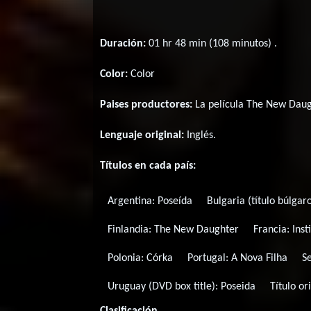
Duración:
01 hr 48 min (108 minutos) .
Color:
Color
Paises productores:
La película The New Daug
Lenguaje original:
Inglés
.
Títulos en cada país:
Argentina:
Poseída
Bulgaria (título búlgar
Finlandia:
The New Daughter
Francia:
Inst
Polonia:
Córka
Portugal:
A Nova Filha
S
Uruguay (DVD box title):
Poseida
Título or
Clasificación