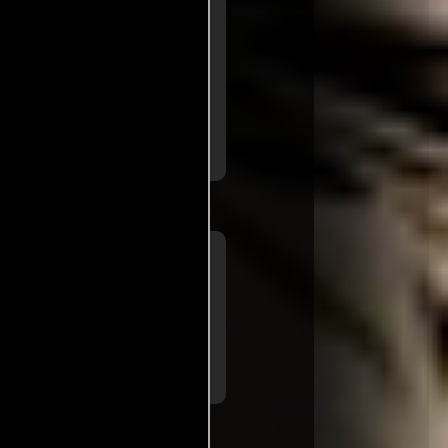
a de
Carmen L. Lobo
iario La Razón
) Sustos previsibles, una
..ver
scasamente arriesgada
a de
Quim Casas
ario El Periódico
..ver más
)