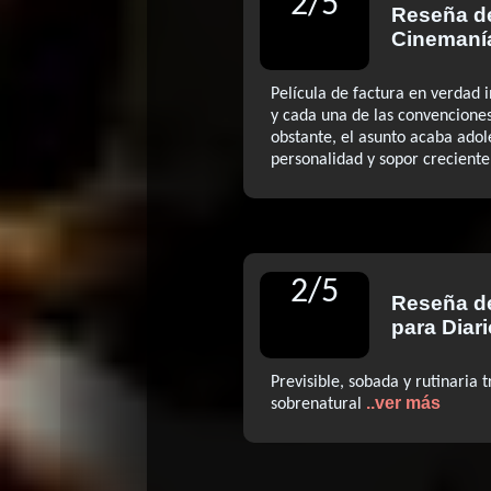
2
/
5
Reseña 
Cinemaní
Película de factura en verdad 
y cada una de las convenciones
obstante, el asunto acaba ado
personalidad y sopor creciente 
2
/
5
Reseña 
para Diari
Previsible, sobada y rutinaria 
..ver más
sobrenatural