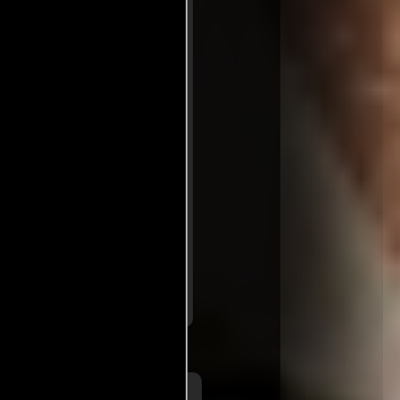
n es impecable y cumple con
 dirección que se siente
a, resultando en un relato
ofriante, la falta de
a, culminando en un
a barrera de la mediocridad,
..ver fuentes