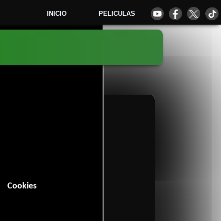
INICIO
PELICULAS
8
Cookies
in (108 minutos).
hriller
.
63 votos)