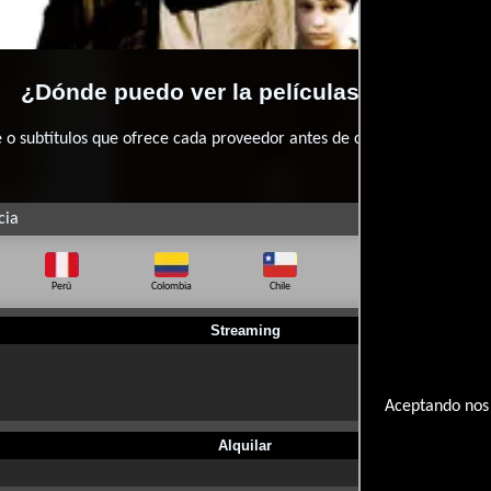
¿Dónde puedo ver la películas Poseída?
 subtítulos que ofrece cada proveedor antes de comprar, alquilar o 
cia
Perú
Colombia
Chile
Ecuador
Bo
Streaming
Aceptando nos 
Alquilar