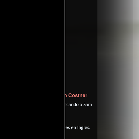
ffinity
entomatoes
rdejo
Kevin Costner
y protagonizada por
Gattlin Griffith
Parker,
personificando a Sam
 película tiene diálogos originales en
Inglés
.