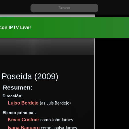
 con IPTV Live!
Poseída
(2009)
Resumen:
Dirección:
Información:
Luiso Berdejo
2009-12-1
(as Luis Berdejo)
01 hr 48 m
Elenco principal:
Terror
T
y
Kevin Costner
como John James
✮45
(33
Ivana Baquero
como Louisa James