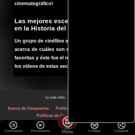
cinematográfico!
Las mejores escenas de acción
en la Historia del cine
Un grupo de cinéfilos se juntaron para debatir
acerca de cuáles son sus escenas de acción
favoritas y éste fue el resultado. No te pierdas
los vídeos de estas secuencias inolvidables.
Películas
Lo más visto:
Acerca de Cineyseries
Políticas de privacidad
Aviso Legal
Políticas de Cookies
Contacto
Comentarios
Proveedores
Créditos
Compartir
Menu