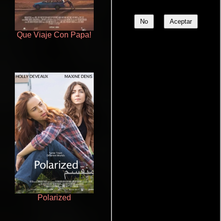
No
Aceptar
Que Viaje Con Papa!
Talchul: Project Silence
Polarized
Doktorspiele