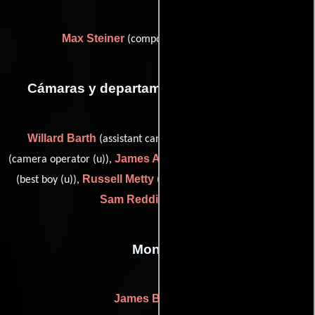
Max Steiner
(composer: stock music (u))
Cámaras y departamento de electricidad
Willard Barth
Joseph F. Biroc
(assistant camera (u)),
James Almond
Guy Merry
(camera operator (u)),
(gaffer (u)),
Russell Metty
(best boy (u)),
(second camera operator (u)) y
Sam Redding
(grip (u))
Montaje
James B. Morley