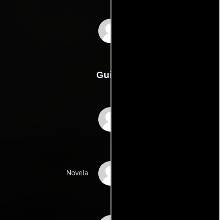
George Stevens
Guión
Ray Harriss
Gene Stratton-Porters
Novela