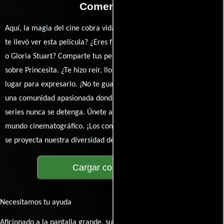
Comentarios
Aquí, la magia del cine cobra vida a través de tus opiniones. ¿Qué
te llevó ver esta película? ¿Eres fan de George Stevens, John Beal
o Gloria Stuart? Comparte tus pensamientos, emociones y críticas
sobre Princesita. ¿Te hizo reír, llorar o reflexionar? Este es el
lugar para expresarlo. ¡No te guardes nada! Queremos construir
una comunidad apasionada donde la conversación sobre cine y
series nunca se detenga. Únete a la charla y déjanos conocer tu
mundo cinematográfico. ¡Los comentarios son la pantalla donde
se proyecta nuestra diversidad de opiniones!
Cargar comentarios
Necesitamos tu ayuda
Aficionado a la pantalla grande, su participación es clave para hacer