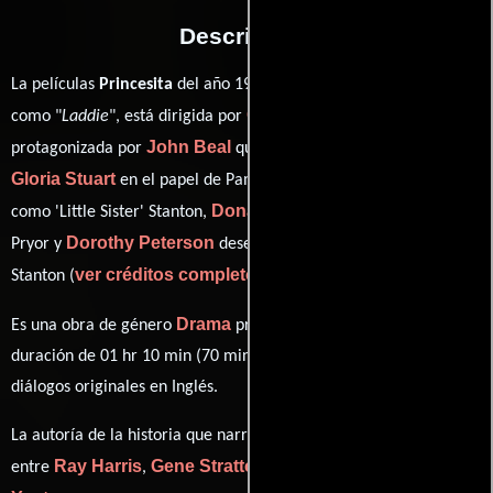
Descripción
La películas
Princesita
del año 1935, conocida originalmente
George Stevens
como "
Laddie
", está dirigida por
y
John Beal
protagonizada por
quien interpreta a Laddie Stanton,
Gloria Stuart
Virginia Weidler
en el papel de Pamela Pryor,
Donald Crisp
como 'Little Sister' Stanton,
personificando a Mr.
Dorothy Peterson
Pryor y
desempeñando el papel de Mrs.
ver créditos completos
Stanton (
).
Drama
Es una obra de género
producida en EE.UU.. Con una
duración de 01 hr 10 min (70 minutos), esta película tiene
diálogos originales en
Inglés
.
La autoría de la historia que narra esta obra está compartida
Ray Harris
Gene Stratton-Porter
Dorothy
entre
,
(Novela) y