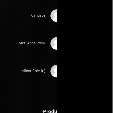
Greta Meyer
Candace
Mary Forbes
Mrs. Anna Pryor
Frances Robinson
Minor Role (u)
Producción