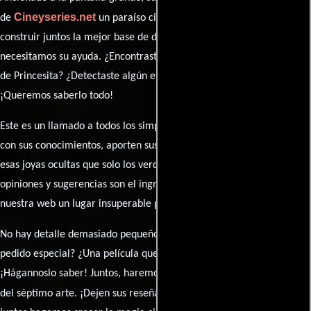
Cineyseries.net
de
un paraíso cinéfilo completo. Queremos
construir juntos la mejor base de datos cinematográfica, pero
necesitamos su ayuda. ¿Encontraste algún dato faltante en la ficha
de Princesita? ¿Detectaste algún error en la sinopsis o el elenco?
¡Queremos saberlo todo!
Este es un llamado a todos los simpatizantes del cine: contribuyan
con sus conocimientos, aporten sus descubrimientos y compartan
esas joyas ocultas que solo los verdaderos fanáticos conocen. Sus
opiniones y sugerencias son el ingrediente secreto que hará de
nuestra web un lugar insuperable para los amantes del celuloide.
No hay detalle demasiado pequeño ni opinión insignificante. ¿Algún
pedido especial? ¿Una película que sueñas con ver reseñada?
¡Hágannoslo saber! Juntos, haremos de esta comunidad el epicentro
caja de comentarios
del séptimo arte. ¡Dejen sus reseña en la
y