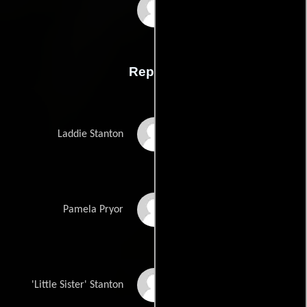
Dorothy Yosts
Reparto
John Beal
Laddie Stanton
Gloria Stuart
Pamela Pryor
Virginia Weidler
'Little Sister' Stanton