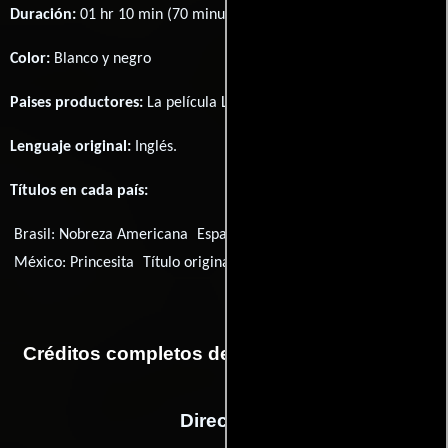
Duración:
01 hr 10 min (70 minutos) .
Color:
Blanco y negro
Paises productores:
La película Laddie fué producida en
EE.UU.
Lenguaje original:
Inglés
.
Títulos en cada país:
Brasil:
Nobreza Americana
España:
Princesita
México:
Princesita
Título original:
Laddie
Créditos completos de la película Princesita
Dirección