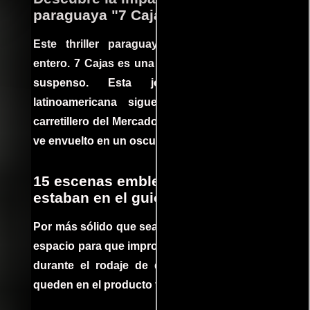
paraguaya "7 Cajas"
Este thriller paraguayo cautivó al mundo
entero. 7 Cajas es una explosión de acción y
suspenso. Esta joya cinematográfica
latinoamericana sigue la historia de un
carretillero del Mercado 4 de Asunción que se
ve envuelto en un oscuro mundo de crimen
15 escenas emblemáticas que no
estaban en el guion
Por más sólido que sea un guión siempre hay
espacio para que improvisaciones que se dan
durante el rodaje de determinadas escenas
queden en el producto final.