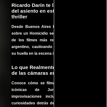
Ricardo Darín te llevará al borde
del asiento en este increíble
thriller
Desde Buenos Aires hasta el mundo, Tesis
sobre un Homicidio se ha convertido en uno
de los filmes más recomendados del cine
argentino, cautivando audiencias y dejando
su huella en la escena internacional.
Lo que Realmente Sucedió detrás
de las cámaras en Jurassic Park
Conoce cómo se filmaron algunas escenas
icónicas de Jurassic Park, con
improvisaciones incluidas. ¡Descubre las
curiosidades detrás del rodaje de un clásico