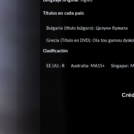
Lenguaje original:
Inglés
.
Títulos en cada país:
Bulgaria (título búlgaro):
Целуни булката
Grecia (Título en DVD):
Ola tou gamou dysko
Clasificación
EE.UU.: R
Australia: MA15+
Singapur: 
Créd