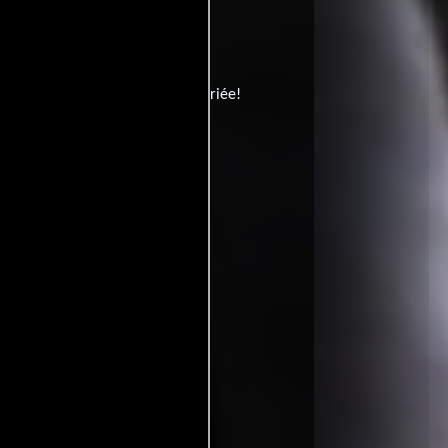
 (título de TV):
Embrassez la mariée!
novia