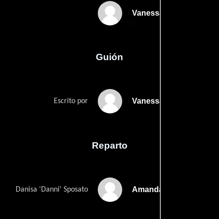
Vanessa Parise
Guión
Vanessa Parises
Escrito por
Reparto
Amanda Detmer
Danisa 'Danni' Sposato