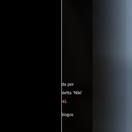
Vanessa Parise
r
y protagonizada por
Brooke Langton
va,
como Nicoletta 'Niki'
ver créditos completos
Kayne (
).
minutos), esta película tiene diálogos
.