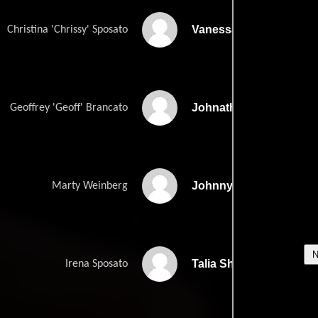
Vanessa Parise
Christina 'Chrissy' Sposato
Johnathon Schaech
Geoffrey 'Geoff' Brancato
Johnny Whitworth
Marty Weinberg
Talia Shire
Irena Sposato