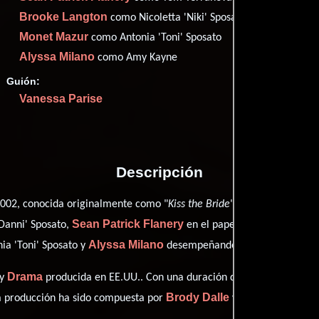
Brooke Langton
como Nicoletta 'Niki' Sposato
Monet Mazur
como Antonia 'Toni' Sposato
Proveedores
Alyssa Milano
como Amy Kayne
Guión:
Vanessa Parise
Descripción
002, conocida originalmente como "
Kiss the Bride
", está dirigida po
Sean Patrick Flanery
'Danni' Sposato,
en el papel de Tom Terrano
Alyssa Milano
ia 'Toni' Sposato y
desempeñando el papel de Amy 
Drama
y
producida en EE.UU.. Con una duración de 01 hr 29 min (89 
Brody Dalle
Jeremy Parise
ta producción ha sido compuesta por
y