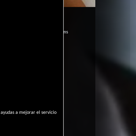
novia?
películas
ogo de
y encuentra films
entre disponible
ayudas a mejorar el servicio