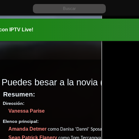
 con IPTV Live!
Puedes besar a la novia
(2002)
Resumen:
Dirección:
Información:
Vanessa Parise
2002-10-1
01 hr 29 mi
Elenco principal:
Comedia
Amanda Detmer
como Danisa 'Danni' Sposato
Sean Patrick Flanery
como Tom Terranova