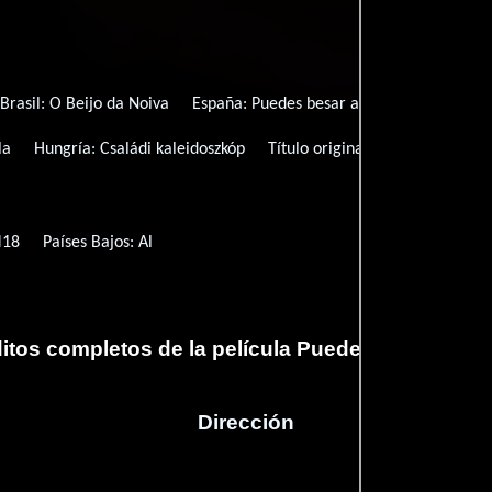
Brasil:
O Beijo da Noiva
España:
Puedes besar a la novia
Francia
la
Hungría:
Családi kaleidoszkóp
Título original:
Kiss the Bride
M18
Países Bajos: Al
itos completos de la película Puedes besar a la 
Dirección