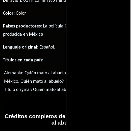
Duración:
01 hr 25 min (85 minutos) .
Color:
Color
Paises productores:
La película Quién mató al abuelo? fué
producida en
México
Lenguaje original:
Español
.
Títulos en cada país:
Alemania:
Quién mató al abuelo?
México:
Quién mató al abuelo?
Título original:
Quién mató al abuelo?
Créditos completos de la película Quién mató
al abuelo?