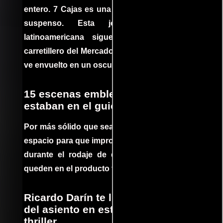
entero. 7 Cajas es una explosión de acción y
suspenso. Esta joya cinematográfica
latinoamericana sigue la historia de un
carretillero del Mercado 4 de Asunción que se
ve envuelto en un oscuro mundo de crimen
15 escenas emblemáticas que no
estaban en el guion
Por más sólido que sea un guión siempre hay
espacio para que improvisaciones que se dan
durante el rodaje de determinadas escenas
queden en el producto final.
Ricardo Darín te llevará al borde
del asiento en este increíble
thriller