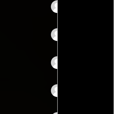
Tito Junco
Víctor Junco
Luciano Hernández
de la Vega
Cuca Dublan