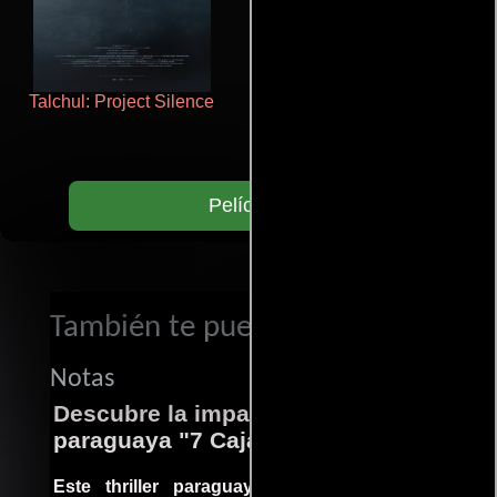
Talchul: Project Silence
Doktorspiele
Películas
También te puede interesar...
Notas
Descubre la impactante película
paraguaya "7 Cajas"
Este thriller paraguayo cautivó al mundo