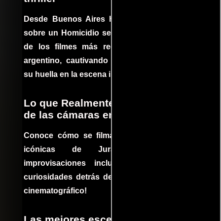
Desde Buenos Aires hasta el mundo, Tesis
sobre un Homicidio se ha convertido en uno
de los filmes más recomendados del cine
argentino, cautivando audiencias y dejando
su huella en la escena internacional.
Lo que Realmente Sucedió detrás
de las cámaras en Jurassic Park
Conoce cómo se filmaron algunas escenas
icónicas de Jurassic Park, con
improvisaciones incluidas. ¡Descubre las
curiosidades detrás del rodaje de un clásico
cinematográfico!
Las mejores escenas de acción