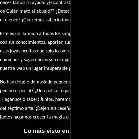
necesitamos su ayuda. ¿Encontraste algún dato faltante en la ficha
de Quién mató al abuelo?? ¿Detectaste algún error en la sinopsis o
el elenco? ¡Queremos saberlo todo!
Este es un llamado a todos los simpatizantes del cine: contribuyan
con sus conocimientos, aporten sus descubrimientos y compartan
esas joyas ocultas que solo los verdaderos fanáticos conocen. Sus
opiniones y sugerencias son el ingrediente secreto que hará de
nuestra web un lugar insuperable para los amantes del celuloide.
No hay detalle demasiado pequeño ni opinión insignificante. ¿Algún
pedido especial? ¿Una película que sueñas con ver reseñada?
¡Hágannoslo saber! Juntos, haremos de esta comunidad el epicentro
caja de comentarios
del séptimo arte. ¡Dejen sus reseña en la
y
juntos hagamos crecer la magia cinematográfica!
Lo más visto en Cineyseries.net