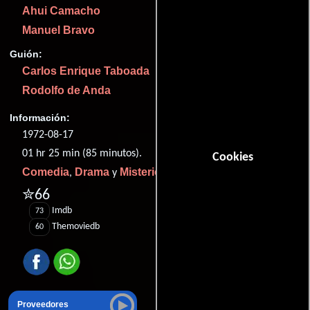
Ahui Camacho
Manuel Bravo
Guión:
Carlos Enrique Taboada
Rodolfo de Anda
Información:
1972-08-17
01 hr 25 min (85 minutos).
Cookies
Comedia
Drama
Misterio
,
y
.
✮66
Imdb
73
Themoviedb
60
Proveedores