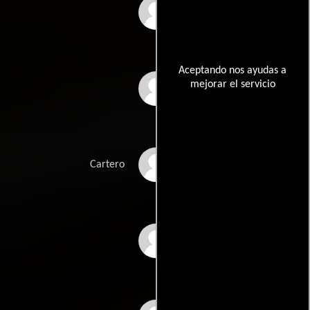
Mario García
'Harapos'
Aceptando nos ayudas a
mejorar el servicio
José L. Murillo
Armando Acosta
Cartero
Tomás Alonso