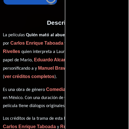
Descripción
La películas
Quién mató al abuelo?
del año 1972, está dirigida
Carlos Enrique Taboada
Amparo
por
y protagonizada por
Rivelles
Enrique Rambal
quien interpreta a Laura,
en el
Eduardo Alcaraz
Ahui Camacho
papel de Mario,
como ,
Manuel Bravo
personificando a y
desempeñando el papel de
ver créditos completos
(
).
Comedia
Drama
Misterio
Es una obra de género
,
y
producida
en México. Con una duración de 01 hr 25 min (85 minutos), esta
película tiene diálogos originales en
Español
.
Los créditos de la trama de esta historia están divididos entre
Carlos Enrique Taboada
Rodolfo de Anda
y
.