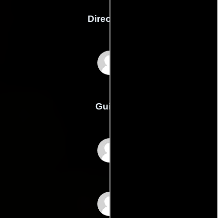
Dirección
Carlos Enrique
Taboada
Guión
Carlos Enrique
Taboadas
Rodolfo de Andas