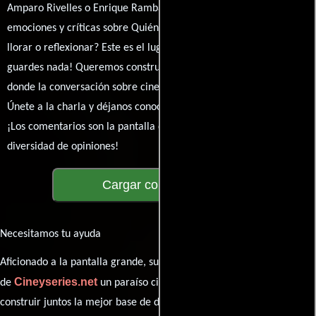
Amparo Rivelles o Enrique Rambal? Comparte tus pensamientos,
emociones y críticas sobre Quién mató al abuelo?. ¿Te hizo reír,
llorar o reflexionar? Este es el lugar para expresarlo. ¡No te
guardes nada! Queremos construir una comunidad apasionada
donde la conversación sobre cine y series nunca se detenga.
Únete a la charla y déjanos conocer tu mundo cinematográfico.
¡Los comentarios son la pantalla donde se proyecta nuestra
diversidad de opiniones!
Cargar comentarios
Necesitamos tu ayuda
Aficionado a la pantalla grande, su participación es clave para hacer
Cineyseries.net
de
un paraíso cinéfilo completo. Queremos
construir juntos la mejor base de datos cinematográfica, pero