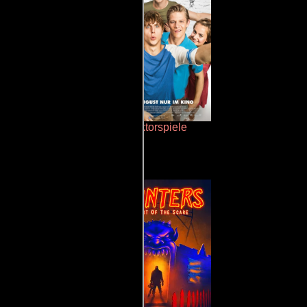
rror en la bahía
Doktorspiele