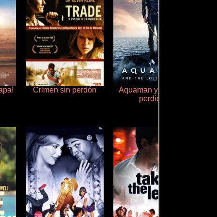
apa!
Crimen sin perdón
Aquaman y el reino
Te
perdido