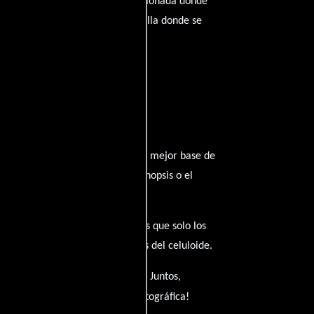
emos construir una comunidad apasionada donde
o. ¡Los comentarios son la pantalla donde se
to. Queremos construir juntos la mejor base de
Detectaste algún error en la sinopsis o el
s y compartan esas joyas ocultas que solo los
ar insuperable para los amantes del celuloide.
er reseñada? ¡Hágannoslo saber! Juntos,
hagamos crecer la magia cinematográfica!