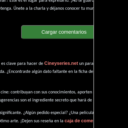
exionar? Este es el lugar para expresarlo. ¡No te guardes nada! Quer
detenga. Únete a la charla y déjanos conocer tu mundo cinematográfic
Cargar comentarios
Cineyseries.net
n es clave para hacer de
un paraíso cinéfilo comple
a. ¿Encontraste algún dato faltante en la ficha de Raised Eyebrows? ¿
l cine: contribuyan con sus conocimientos, aporten sus descubrimiento
ugerencias son el ingrediente secreto que hará de nuestra web un lug
ignificante. ¿Algún pedido especial? ¿Una película que sueñas con v
caja de comentarios
timo arte. ¡Dejen sus reseña en la
y juntos 