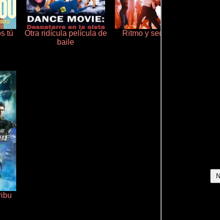
s tú
Otra ridícula película de
Ritmo y seducción
baile
ribu