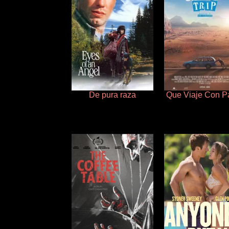
De pura raza
Que Viaje Con P