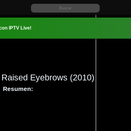
 con IPTV Live!
Raised Eyebrows
(2010)
Resumen:
Información:
2010-11-2