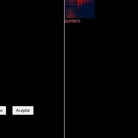
Polarized
Haunters
No
Aceptar