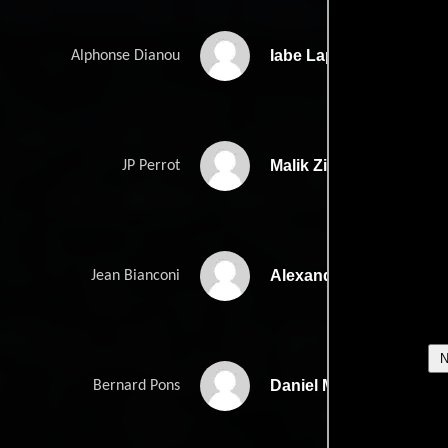
Iabe Lapacas
Alphonse Dianou
Malik Zidi
JP Perrot
Alexandre Steiger
Jean Bianconi
Daniel Martin
Bernard Pons