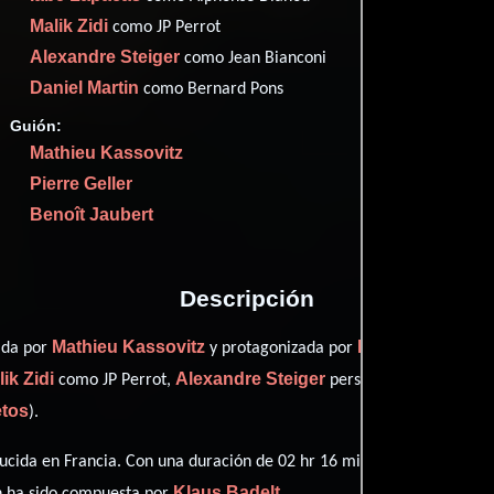
Imdb
7
Malik Zidi
como JP Perrot
Rotte
7
Alexandre Steiger
como Jean Bianconi
Daniel Martin
como Bernard Pons
Guión:
Mathieu Kassovitz
Proveedores
Pierre Geller
Benoît Jaubert
Descripción
Mathieu Kassovitz
Mathieu Kassovi
gida por
y protagonizada por
ik Zidi
Alexandre Steiger
como JP Perrot,
personificando a Jean 
etos
).
cida en Francia. Con una duración de 02 hr 16 min (136 minutos), est
Klaus Badelt
n ha sido compuesta por
.