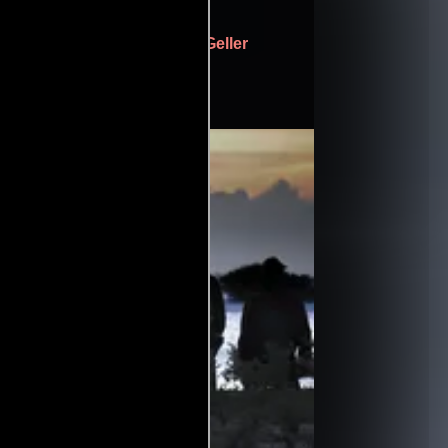
Kassovitz
Pierre Geller
((scenario)),
sado en la novela de).