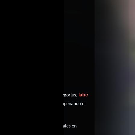
ntomatoes
tz
Iabe
quien interpreta a Philippe Legorjus,
Daniel Martin
Bianconi y
desempeñando el
a película tiene diálogos originales en