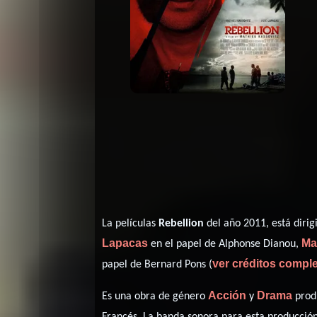
La películas
Rebellion
del año 2011, está diri
Lapacas
Mal
en el papel de Alphonse Dianou,
ver créditos compl
papel de Bernard Pons (
Acción
Drama
Es una obra de género
y
produ
Francés
. La banda sonora para esta producció