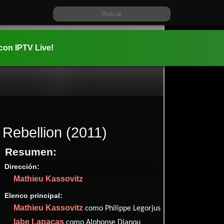
 con IPTV Live!
Rebellion
(2011)
Resumen:
Dirección:
Información:
Mathieu Kassovitz
2011-09-1
02 hr 16 m
Elenco principal:
Acción
y
Mathieu Kassovitz
como Philippe Legorjus
✮51
Iabe Lapacas
como Alphonse Dianou