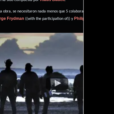
Mathieu 
esta obra, se necesitaron nada menos que 5 colaboraciones.
rge Frydman
Philippe Legorjus
((with the participation of)) y
(Ba