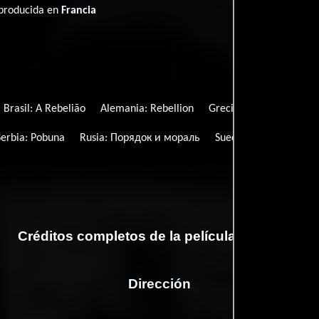
 producida en
Francia
Brasil:
A Rebelião
Alemania:
Rebellion
Grecia (Título del festiv
Serbia:
Pobuna
Rusia:
Порядок и мораль
Suecia:
Rebellion
En
Créditos completos de la película Rebellion
Dirección