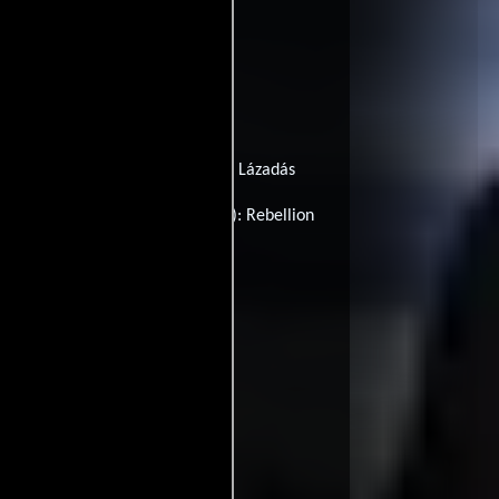
al):
I taxi kai to ithiko
Hungría:
Lázadás
 todo el mundo (Título de Inglés):
Rebellion