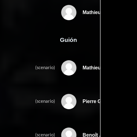
Mathieu Kassovitz
Guión
Mathieu Kassovitzs
(scenario)
Pierre Gellers
(scenario)
Benoît Jauberts
(scenario)