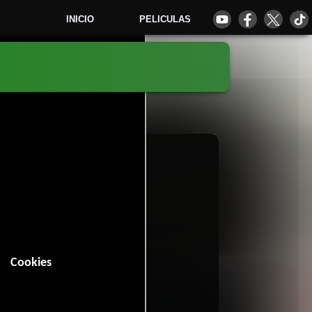
INICIO
PELICULAS
2
Cookies
in (136 minutos).
Drama
.