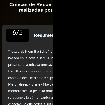
Críticas de Recuerdos de Hollywood
realizadas por profesionales
6
/
5
Resumen de reseñas
"Postcards From the Edge", dirigida por Mike Nichols y
basada en la novela semi-autobiográfica de Carrie Fisher,
presenta una mirada mordaz y cómica sobre la
tumultuosa relación entre una madre y su hija en el
contexto deslumbrante y superficial de Hollywood. Con
Meryl Streep y Shirley MacLaine entregando actuaciones
memorables, la película brilla cuando se sumerge en el
sarcasmo y la sátira, capturando la esencia del
espectáculo que rodea a sus personajes. Sin embargo, a