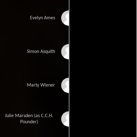
Annette Bening
Evelyn Ames
Simon Callow
Simon Asquith
Gary Morton
Marty Wiener
Julie Marsden (as C.C.H.
CCH Pounder
Pounder)