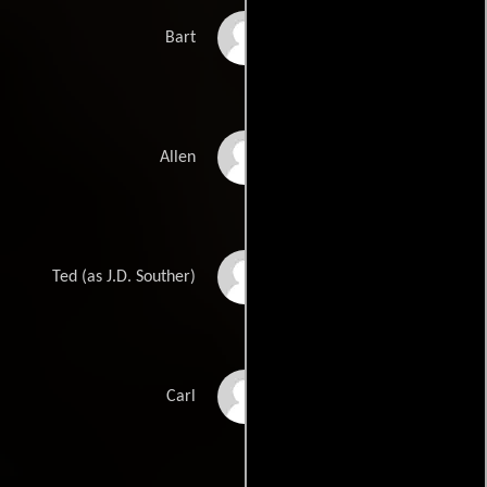
Mark Lowenthal
Bart
Michael Byers
Allen
JD Souther
Ted (as J.D. Souther)
George Wallace
Carl