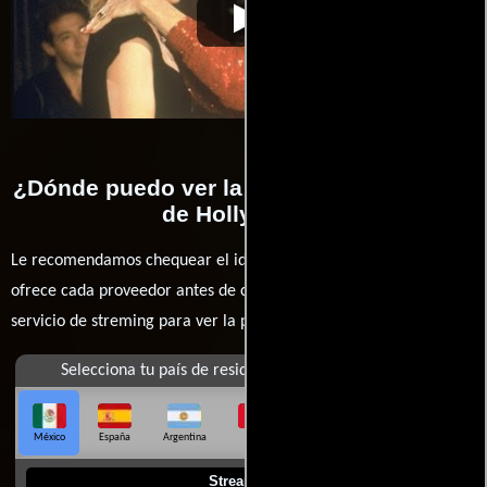
Recuerdos de
Video de la película Recuerdos de
1990-09-
Hollywood
Hollywood
14
¿Dónde puedo ver la películas Recuerdos
de Hollywood?
Le recomendamos chequear el idioma, doblaje o subtítulos que
ofrece cada proveedor antes de comprar, alquilar o contratar un
servicio de streming para ver la películas.
Selecciona tu país de residencia
México
España
Argentina
Perú
Colombia
Chile
Ecuador
Streaming