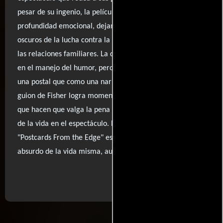
pesar de su ingenio, la película adolece de una falta de
profundidad emocional, dejando de lado los matices más
oscuros de la lucha contra la adicción y la complejidad de
las relaciones familiares. La dirección de Nichols es hábil
en el manejo del humor, pero a veces se siente más como
una postal que como una narrativa profunda. Aun así, el
guion de Fisher logra momentos de autenticidad y humor
que hacen que valga la pena ver este entretenido retrato
de la vida en el espectáculo. En última instancia,
"Postcards From the Edge" es un reflejo brillante y
absurdo de la vida misma, aunque no sin sus limitaciones.
..ver fuentes