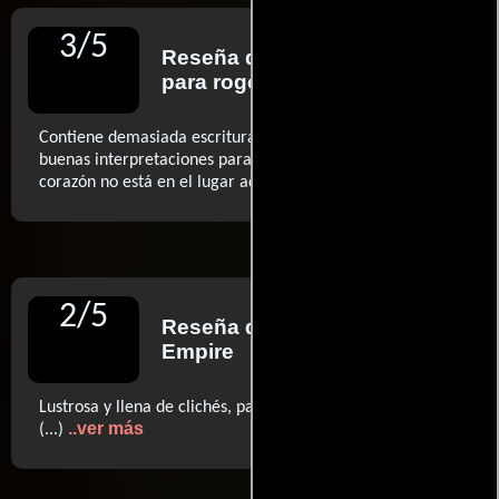
3
/
5
Reseña de
Roger Ebert
para rogerebert.com
Contiene demasiada escritura de calidad y demasiadas
buenas interpretaciones para ser un fracaso, pero su
..ver más
corazón no está en el lugar adecuado (...)
2
/
5
Reseña de
Ian Nathan
para
Empire
Lustrosa y llena de clichés, parece en sí misma una postal
..ver más
(...)