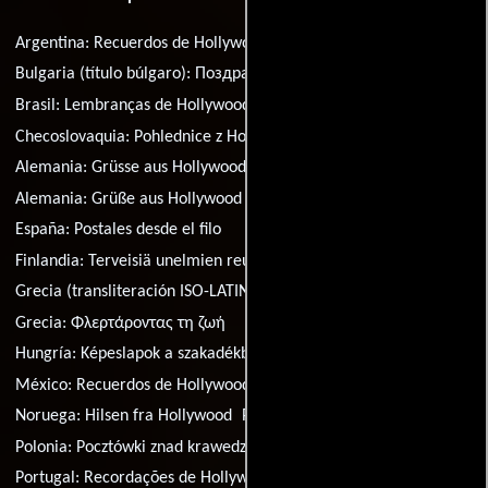
Argentina:
Recuerdos de Hollywood
Bulgaria (título búlgaro):
Поздрави от Холивуд
Brasil:
Lembranças de Hollywood
Checoslovaquia:
Pohlednice z Hollywoodu
Alemania:
Grüsse aus Hollywood
Alemania:
Grüße aus Hollywood
Dinamarca:
Smil - vi er på
España:
Postales desde el filo
Finlandia:
Terveisiä unelmien reunalta
Grecia (transliteración ISO-LATIN-1):
Flertarontas ti zoi
Grecia:
Φλερτάροντας τη ζωή
Hungría:
Képeslapok a szakadékból
México:
Recuerdos de Hollywood
Noruega:
Hilsen fra Hollywood
Perú:
Recuerdos de Hollywood
Polonia:
Pocztówki znad krawedzi
Portugal:
Recordações de Hollywood