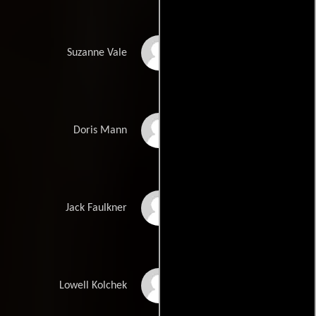
Meryl Streep
Suzanne Vale
Shirley MacLaine
Doris Mann
Dennis Quaid
Jack Faulkner
Gene Hackman
Lowell Kolchek