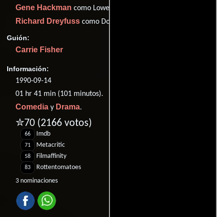
Gene Hackman
como Lowell Kolchek
Richard Dreyfuss
como Doctor Frankenthal
Guión:
Carrie Fisher
Información:
1990-09-14
01 hr 41 min (101 minutos).
Comedia
Drama
y
.
✮70
(2166 votos)
Imdb
66
Metacritic
71
Filmaffinity
58
Rottentomatoes
83
3 nominaciones