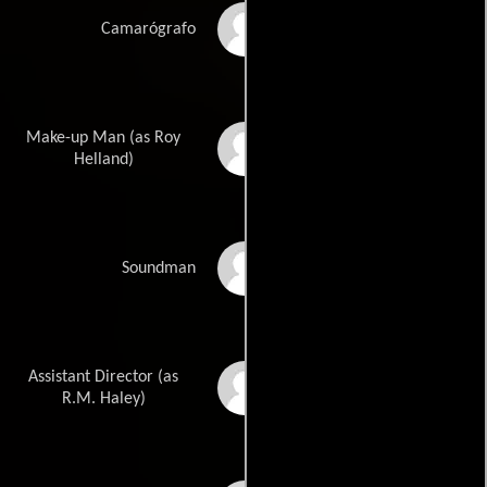
Peter Onorati
Camarógrafo
Make-up Man (as Roy
J. Roy Helland
Helland)
Douglas Roberts
Soundman
Assistant Director (as
Michael Haley
R.M. Haley)