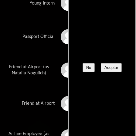
John Verea
Young Intern
René Assa
Passport Official
Friend at Airport (as
No
Aceptar
Natalija Nogulich
Natalia Nogulich)
Susan Forristal
Friend at Airport
Airline Employee (as