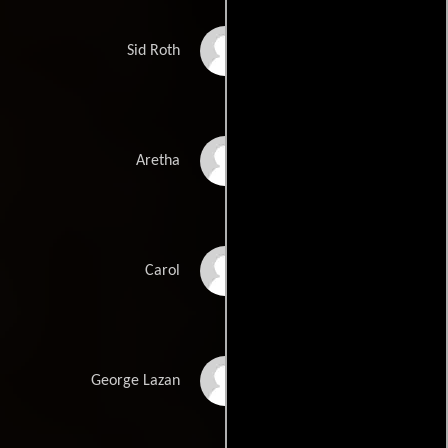
Sidney Armus
Sid Roth
Robin Bartlett
Aretha
Barbara Garrick
Carol
Anthony Heald
George Lazan