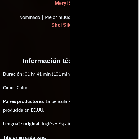
Meryl Streep
Nominado | Mejor música, canción original
Shel Silverstein
Información técnica y general
Duración:
01 hr 41 min (101 minutos) .
Color:
Color
Paises productores:
La película Postcards from the Edge fué
producida en
EE.UU.
Lenguaje original:
Inglés
y
Español
.
Títulos en cada país: