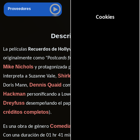
Proveedores
Cookies
Descripción
La películas
Recuerdos de Hollywood
del año 1990, conocida
originalmente como "
Postcards from the Edge
", está dirigida por
Mike Nichols
Meryl Streep
y protagonizada por
quien
Shirley MacLaine
interpreta a Suzanne Vale,
en el papel de
Dennis Quaid
Gene
Doris Mann,
como Jack Faulkner,
Hackman
Richard
personificando a Lowell Kolchek y
Dreyfuss
ver
desempeñando el papel de Doctor Frankenthal (
créditos completos
).
Comedia
Drama
Es una obra de género
y
producida en EE.UU..
Con una duración de 01 hr 41 min (101 minutos), esta película