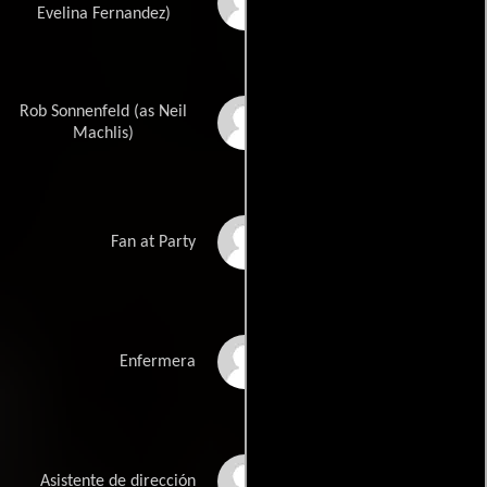
Evelina Fernández
Evelina Fernandez)
Rob Sonnenfeld (as Neil
Neil A. Machlis
Machlis)
Gary Jones
Fan at Party
Jane Galloway
Enfermera
Steven Brill
Asistente de dirección