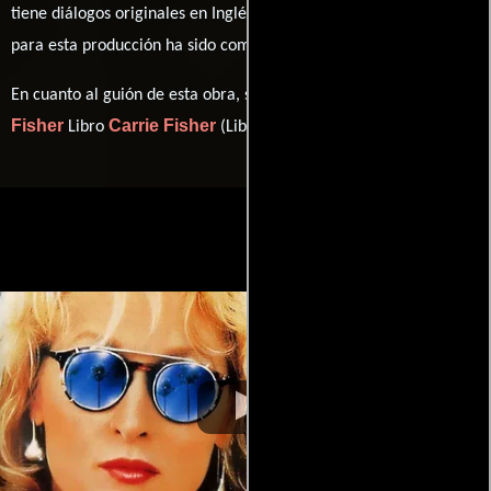
tiene diálogos originales en
Inglés
y
Español
. La banda sonora
Carly Simon
para esta producción ha sido compuesta por
.
Carrie
En cuanto al guión de esta obra, se encuentra a cargo de
Fisher
Carrie Fisher
Libro
(Libro).