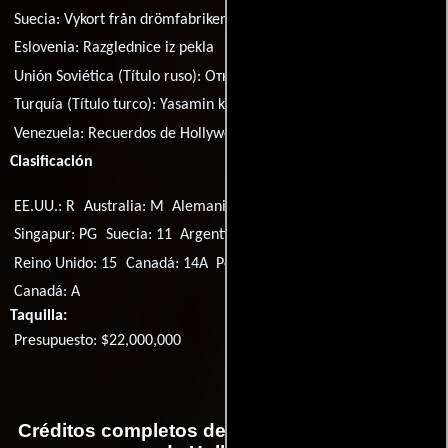
Suecia:
Vykort från drömfabriken
Eslovenia:
Razglednice iz pekla
Unión Soviética (Título ruso):
Открытки с края бездны
Turquía (Título turco):
Yasamin kiyisindan kartpostallar
Venezuela:
Recuerdos de Hollywood
Clasificación
EE.UU.: R
Australia: M
Alemania: 12
Portugal: M/12
Singapur: PG
Suecia: 11
Argentina: 13
Francia: U
Reino Unido: 15
Canadá: 14A
Perú: 14
Islandia: L
Finlandia: S
Canadá: A
Taquilla:
Presupuesto: $22,000,000
Créditos completos de la película Recuerdos