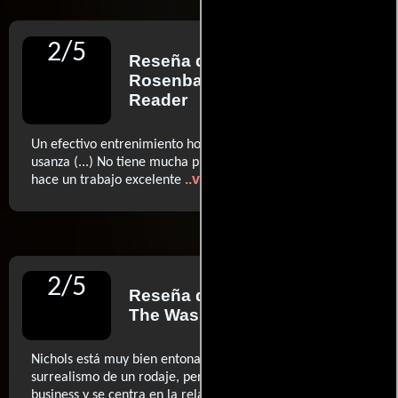
2
/
5
Reseña de
Jonathan
Rosenbaum
para Chicago
Reader
Un efectivo entrenimiento hollywoodiense a la antigua
usanza (...) No tiene mucha profundidad, pero Nichols
..ver más
hace un trabajo excelente
2
/
5
Reseña de
Hal Hinson
para
The Washington Post
Nichols está muy bien entonado con el natural
surrealismo de un rodaje, pero cuando sale del show
business y se centra en la relación entre madre e hija, la