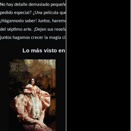
No hay detalle demasiado pequeño ni opinión insignificante. ¿Algún
pedido especial? ¿Una película que sueñas con ver reseñada?
¡Hágannoslo saber! Juntos, haremos de esta comunidad el epicentro
caja de comentarios
del séptimo arte. ¡Dejen sus reseña en la
y
juntos hagamos crecer la magia cinematográfica!
Lo más visto en Cineyseries.net