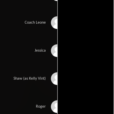
Jimi Petulla
Coach Leone
Dawn Lafferty
Jessica
Kelly Vint Castro
Shaw (as Kelly Vint)
John Lloyd Sr.
Roger