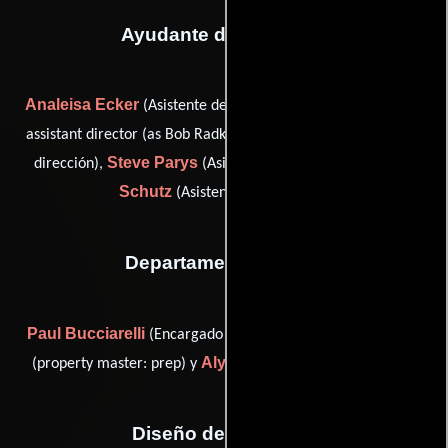
Ayudante de dirección
Analeisa Ecker
Bob Kay
(Asistente de dirección),
(second
Petra Miller
assistant director (as Bob Radke)),
(Asistente de
Steve Parys
Jamie
dirección),
(Asistente de dirección) y
Schutz
(Asistente de dirección)
Departamento de arte
Paul Bucciarelli
Beth Fornaro
(Encargado de vestuario),
Alyssa Sarfity
(property master: prep) y
(Jefe de utilería)
Diseño de vestuario