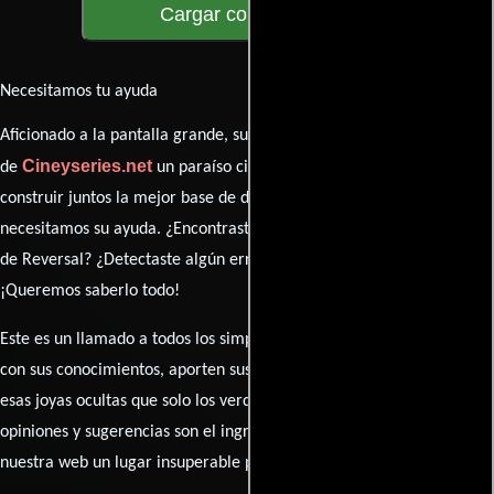
Cargar comentarios
Necesitamos tu ayuda
Aficionado a la pantalla grande, su participación es clave para hacer
Cineyseries.net
de
un paraíso cinéfilo completo. Queremos
construir juntos la mejor base de datos cinematográfica, pero
necesitamos su ayuda. ¿Encontraste algún dato faltante en la ficha
de Reversal? ¿Detectaste algún error en la sinopsis o el elenco?
¡Queremos saberlo todo!
Este es un llamado a todos los simpatizantes del cine: contribuyan
con sus conocimientos, aporten sus descubrimientos y compartan
esas joyas ocultas que solo los verdaderos fanáticos conocen. Sus
opiniones y sugerencias son el ingrediente secreto que hará de
nuestra web un lugar insuperable para los amantes del celuloide.