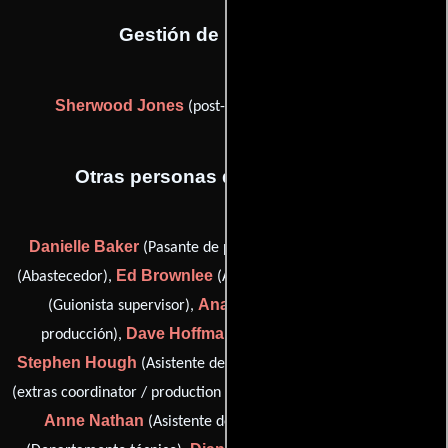
Gestión de producción
Sherwood Jones
(post-production supervisor (u))
Otras personas que participaron
Danielle Baker
Barry Bogarad
(Pasante de producción),
Ed Brownlee
Ronnie Cagwin
(Abastecedor),
(Abastecedor),
Analeisa Ecker
(Guionista supervisor),
(Asistente de
Dave Hoffman
producción),
(Asistente de producción),
Stephen Hough
Andrea Musher
(Asistente de producción),
Hope
(extras coordinator / production coordinator: second unit),
Anne Nathan
Jan Pulcini
(Asistente de producción),