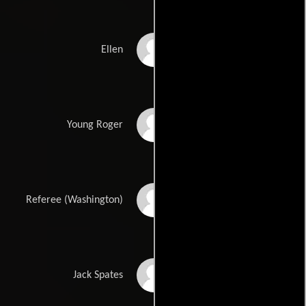
Heather Connor
Ellen
Ben Policz
Young Roger
Rich Burgdolt
Referee (Washington)
Tim Mousetis
Jack Spates