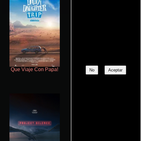
Que Viaje Con Papa!
Ritmo y seducción
No
Aceptar