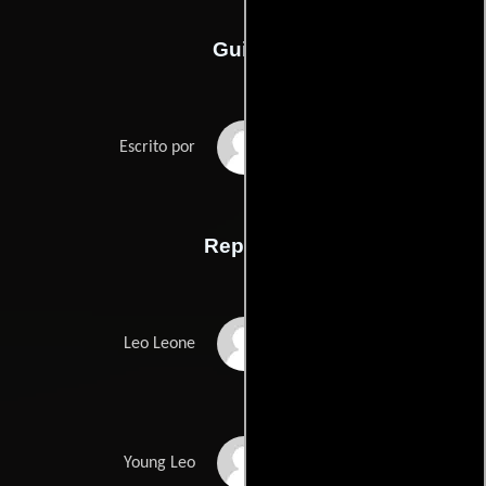
Guión
Jimi Petullas
Escrito por
Reparto
Danny Mousetis
Leo Leone
Derrick Nelson
Young Leo