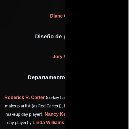
Diane Collins
Diseño de producción
Jory Adam
Departamento de maquillaje
Roderick R. Carter
(co-key hair stylist (as Rod Carter) / co-key
Kelly Dewey
makeup artist (as Rod Carter)),
(hair day player /
Nancy Keslar
makeup day player),
(hair day player / makeup
Linda Williams
day player) y
(co-key hair stylist (as Linda A.