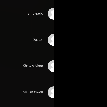
Julie Wallace
Empleado
Deklavon
Bracken Burns
Doctor
Mary Boone
Shaw's Mom
Roger Cuccaro
Mr. Blasswell