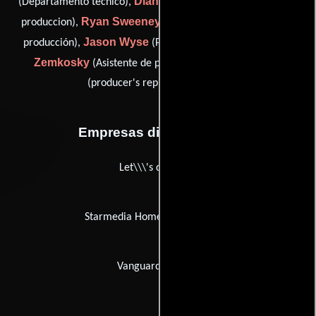
Diane Sunderlin
(Departamento técnico),
(Coordinador de
Ryan Sweeney
produccion),
(Asistente de coordinador de
Jason Wyse
Mike
producción),
(Pasante de producción),
Zemkosky
Mark Litwak
(Asistente de producción) y
(producer's representative (u))
Empresas distribuidoras
Let\\\'s do Lunch
Starmedia Home Entertainment
Vanguard Cinema