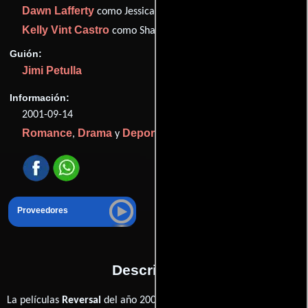
Dawn Lafferty
como Jessica
Kelly Vint Castro
como Shaw (as Kelly Vint)
Guión:
Jimi Petulla
Información:
2001-09-14
Romance
Drama
Deporte
,
y
.
Proveedores
Descripción
Alan Vint
La películas
Reversal
del año 2001, está dirigida por
y