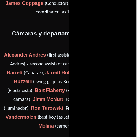
James Coppage
Tom McCue
(Conductor) y
(transportation
coordinator (as Thomas McCue))
Cámaras y departamento de electricidad
Alexander Andres
(first assistant camera: second unit (as Alex
Brad
Andres) / second assistant camera (as Alex Andres)),
Barrett
Jarrett Buba
Brian 'Buzz'
(Capataz),
(Electricista),
Buzzelli
John Evans
(swing grip (as Brian Buzzelli)),
Bart Flaherty
(Electricista),
(Encargado de equipamiento de
Jimm McNutt
Keith Seymour
cámara),
(Fotógrafo),
Ron Turowski
Jeff
(Iluminador),
(Primer asistente de cámara),
Vandermolen
William H.
(best boy (as Jeff Van der Molen)) y
Molina
(camera operator (u))