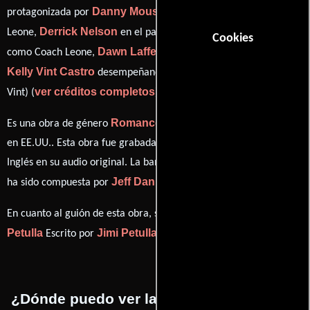
Danny Mousetis
protagonizada por
quien interpreta a Leo
Derrick Nelson
Jimi Petulla
Leone,
en el papel de Young Leo,
Cookies
Dawn Lafferty
como Coach Leone,
personificando a Jessica y
Kelly Vint Castro
desempeñando el papel de Shaw (as Kelly
ver créditos completos
Vint) (
).
Romance
Drama
Deporte
Es una obra de género
,
y
producida
en EE.UU.. Esta obra fue grabada originalmente con dialogos en
Inglés
en su audio original. La banda sonora para esta producción
Jeff Danna
ha sido compuesta por
.
Jimi
En cuanto al guión de esta obra, se encuentra a cargo de
Petulla
Jimi Petulla
Escrito por
(Escrito por).
¿Dónde puedo ver la películas Reversal?