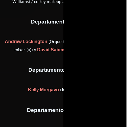
Williams) / co-key makeup artist (as Linda A. Williams))
Departamento de musica
Andrew Lockington
Brad Haehnel
(Orquestador),
(scoring
David Sabee
mixer (u)) y
(orchestra contractor (u))
Departamento de vestuario
Kelly Morgavo
(Jefe de vestuaristas)
Departamento de transporte