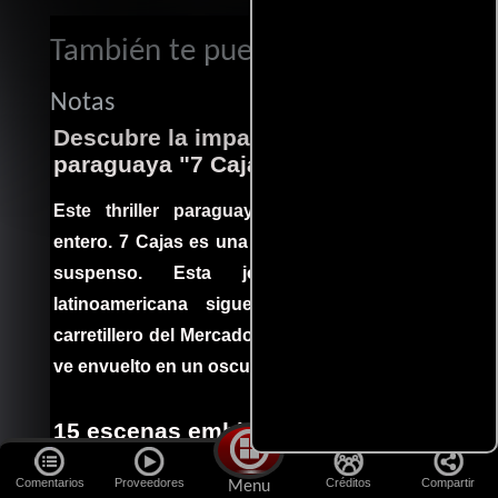
También te puede interesar...
Notas
Descubre la impactante película
paraguaya "7 Cajas"
Este thriller paraguayo cautivó al mundo
entero. 7 Cajas es una explosión de acción y
suspenso. Esta joya cinematográfica
latinoamericana sigue la historia de un
carretillero del Mercado 4 de Asunción que se
ve envuelto en un oscuro mundo de crimen
15 escenas emblemáticas que no
estaban en el guion
Comentarios
Proveedores
Créditos
Compartir
Menu