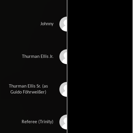
Jeff Breese
Johnny
Justin Spates
Thurman Ellis Jr.
Thurman Ellis Sr. (as
Guido Foehrweisser
Guido Föhrweißer)
Paul E. Reihner II
Referee (Trinity)