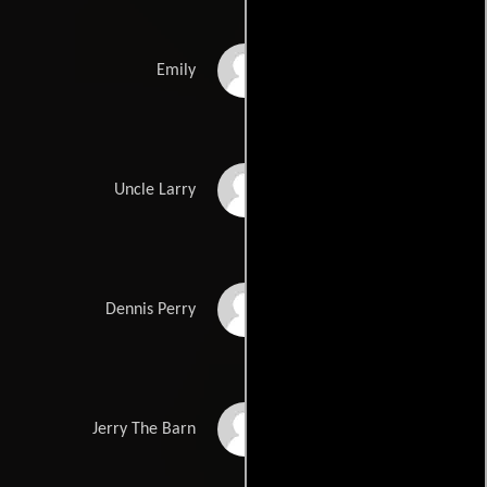
Claire Throckmorton
Emily
Alton Butler
Uncle Larry
Chuck
Dennis Perry
Jerry W. Seaman
Jerry The Barn