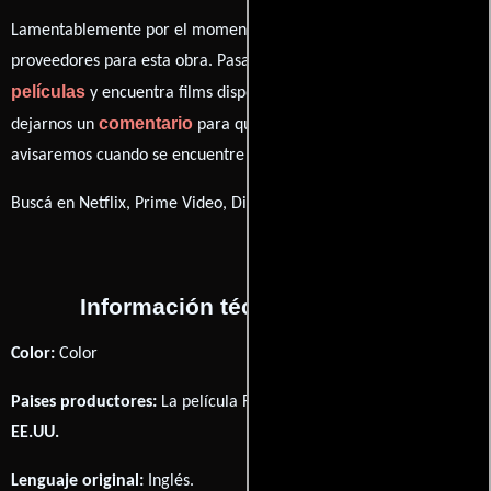
Lamentablemente por el momento no contamos con enlaces a
proveedores para esta obra. Pasa por nuestro catálogo de
películas
y encuentra films disponibles. También puedes
comentario
dejarnos un
para que le demos prioridad y te
avisaremos cuando se encuentre disponible
Buscá en Netflix, Prime Video, Disney+
Información técnica y general
Color:
Color
Paises productores:
La película Reversal fué producida en
EE.UU.
Lenguaje original:
Inglés
.