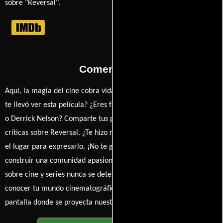
sobre "Reversal".
Comentarios
Aquí, la magia del cine cobra vida a través de tus opiniones. ¿Qué
te llevó ver esta película? ¿Eres fan de Alan Vint, Danny Mousetis
o Derrick Nelson? Comparte tus pensamientos, emociones y
críticas sobre Reversal. ¿Te hizo reír, llorar o reflexionar? Este es
el lugar para expresarlo. ¡No te guardes nada! Queremos
construir una comunidad apasionada donde la conversación
sobre cine y series nunca se detenga. Únete a la charla y déjanos
conocer tu mundo cinematográfico. ¡Los comentarios son la
pantalla donde se proyecta nuestra diversidad de opiniones!