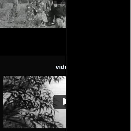
videos
Sansho, el
Video de la película Sansho, el
1954-03-
gobernador
gobernador
31