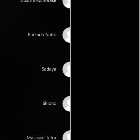
Ryôsuke Kagawa
Ritsushi Kumotake
Kanji Koshiba
Kaikudo Naito
Shinobu Araki
Sadaya
Reiko Kongô
Shiono
Shôzô Nanbu
Masasue Taira