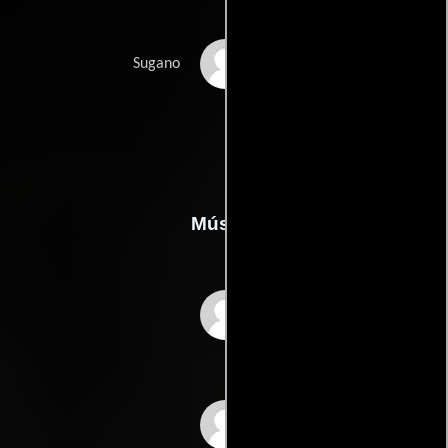
Sachiko Sôma
Sugano
Música
Fumio Hayasaka
Kinshichi Kodera