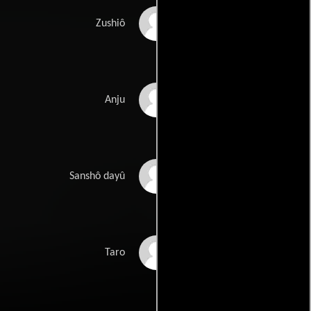
Yoshiaki Hanayagi
Zushiô
Kyôko Kagawa
Anju
Eitarô Shindô
Sanshô dayû
Akitake Kôno
Taro