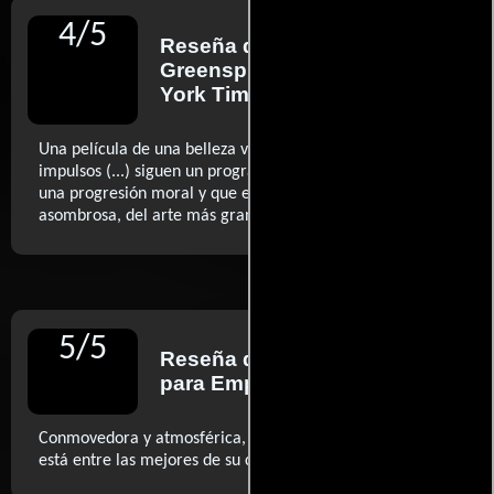
4
/
5
Reseña de
Roger
Greenspun
para The New
York Times
Una película de una belleza visual imponente (...) Sus
impulsos (...) siguen un programa estético que es también
una progresión moral y que emerge, con lucidez
..ver más
asombrosa, del arte más grande.
5
/
5
Reseña de
David Parkinson
para Empire
Conmovedora y atmosférica, esta historia de expedición
..ver más
está entre las mejores de su clase (…)