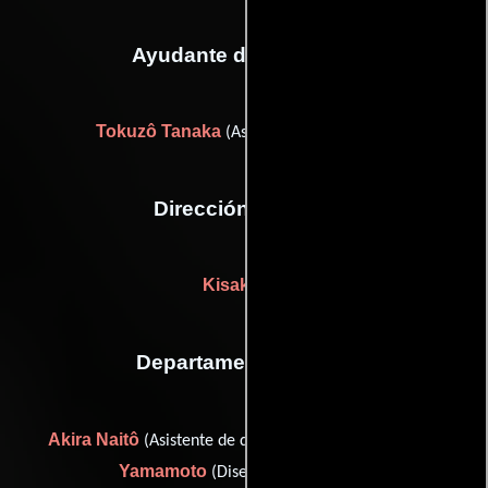
Ayudante de dirección
Tokuzô Tanaka
(Asistente de dirección)
Dirección artística
Kisaku Itô
Departamento de arte
Akira Naitô
Uichirô
(Asistente de director artístico) y
Yamamoto
(Diseñador de escena)