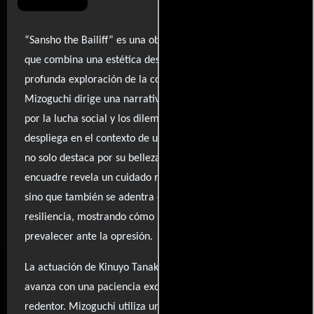
“Sansho the Bailiff” es una obra maestra del cine japonés
que combina una estética deslumbrante con una
profunda exploración de la condición humana. Kenji
Mizoguchi dirige una narrativa conmovedora, marcada
por la lucha social y los dilemas morales, que se
despliega en el contexto de un Japón feudal. La película
no solo destaca por su belleza visual, donde cada
encuadre revela un cuidado meticuloso por los detalles,
sino que también se adentra en la tragedia y la
resiliencia, mostrando cómo la compasión puede
prevalecer ante la opresión.
La actuación de Kinuyo Tanaka brilla, mientras la historia
avanza con una paciencia exquisita hacia un clímax
redentor. Mizoguchi utiliza un estilo fluido que alterna