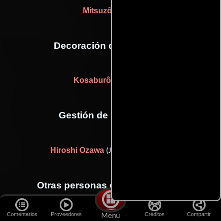
Mitsuzô Miyata
Decoración de escenario
Kosaburô Nakajima
Gestión de producción
Hiroshi Ozawa
(Jefe de producción)
Otras personas que participaron
Comentarios
Proveedores
Créditos
Compartir
Menu
Yoshikazu Fujiwara
Emi Kimura
(architecture researcher),