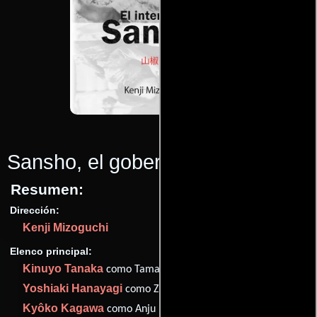
Sansho, el gobernador
(1954)
Resumen:
Dirección:
Kenji Mizoguchi
Elenco principal:
Kinuyo Tanaka
como Tamaki
Yoshiaki Hanayagi
como Zushiô
Kyôko Kagawa
como Anju