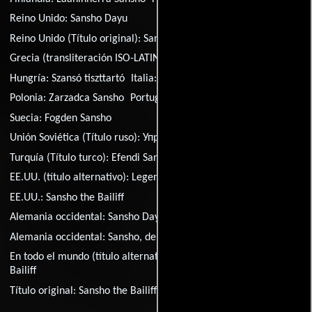
Reino Unido:
Sansho Dayu
Reino Unido (Título original):
Sansho the Bailiff
Grecia (transliteración ISO-LATIN-1):
Epistatis Sansho
Hungría:
Szansó tiszttartó
Italia:
L'intendente Sanshô
Polonia:
Zarzadca Sansho
Portugal:
O Intendente Sansho
Suecia:
Fogden Sansho
Unión Soviética (Título ruso):
Управляющий Сансё
Turquía (Título turco):
Efendi Sanso
EE.UU. (título alternativo):
Legend of Bailiff Sansho
EE.UU.:
Sansho the Bailiff
Alemania occidental:
Sansho Dayu - Ein Leben ohne Freiheit
Alemania occidental:
Sansho, der Landvogt
En todo el mundo (título alternativo) (Título Ingl:
Sansho the
Bailiff
Título original:
Sansho the Bailiff