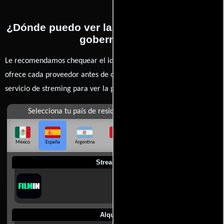
¿Dónde puedo ver la películas Sansho, el
gobernador?
Le recomendamos chequear el idioma, doblaje o subtítulos que
ofrece cada proveedor antes de comprar, alquilar o contratar un
servicio de streming para ver la películas.
Selecciona tu país de residencia
México
España
Argentina
Perú
Colombia
Chile
Ecuador
Streaming
Alquilar