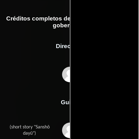
Créditos completos de la película Sansho, el
gobernador
Dirección
Kenji Mizoguchi
Guión
(short story "Sanshô
Ogai Moris
dayû")