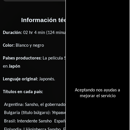
Información técnica y general
Duración:
02 hr 4 min (124 minutos) .
Color:
Blanco y negro
Paises productores:
La película Sansho the Bailiff fué producida
en
Japón
Lenguaje original:
Japonés
.
Aceptando nos ayudas a
Títulos en cada país:
mejorar el servicio
Argentina:
Sansho, el gobernador
Bulgaria (título búlgaro):
Управителят Саншо
Brasil:
Intendente Sansho
España:
El intendente Sansho
Finlandia:
Lääninherra Sansho
Francia:
L'intendant Sansho