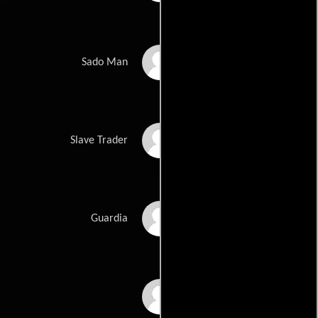
Sôji Shibata
Sado Man
Akira Shimizu
Slave Trader
Goro Nakanishi
Guardia
Naoki Fujima