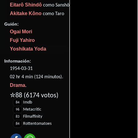
Eitarô Shindô
como Sanshô dayû
Akitake Kôno
como Taro
Guión:
Ogai Mori
Fuji Yahiro
Yoshikata Yoda
Información:
1954-03-31
02 hr 4 min (124 minutos).
Drama
.
✮88
(6174 votos)
Imdb
84
Metacritic
96
Filmaffinity
83
Rottentomatoes
84