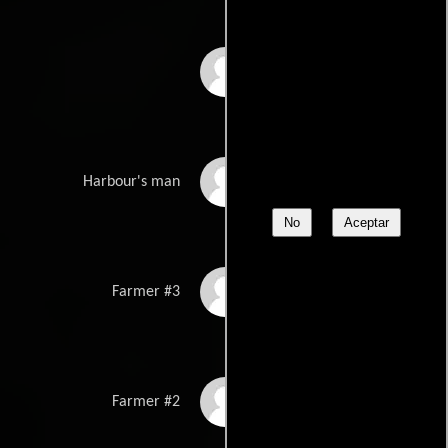
Kazuko Maeda
Tokio Oki
Harbour's man
No
Aceptar
Shiro Ozaki
Farmer #3
Akira Shiga
Farmer #2