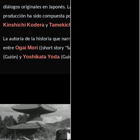
diálogos originales en
Japonés
. La banda sonora para esta
Fumio Hayasaka
producción ha sido compuesta por
,
Kinshichi Kodera
Tamekichi Mochizuki
y
.
La autoría de la historia que narra esta obra está compartida
Ogai Mori
Fuji Yahiro
entre
((short story "Sanshô dayû")),
Yoshikata Yoda
(Guión) y
(Guión).