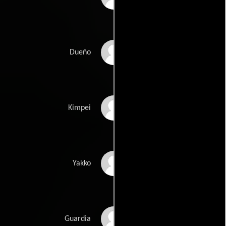
Ryônosuke Azuma
Dueño
Saburô Date
Kimpei
Sumao Ishihara
Yakko
Ichirô Amano
Guardia