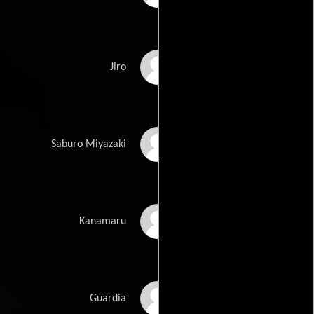
Yukio Horikita
Jiro
Hachirô Ôkuni
Saburo Miyazaki
Jun Fujikawa
Kanamaru
Akiyoshi Kikuno
Guardia