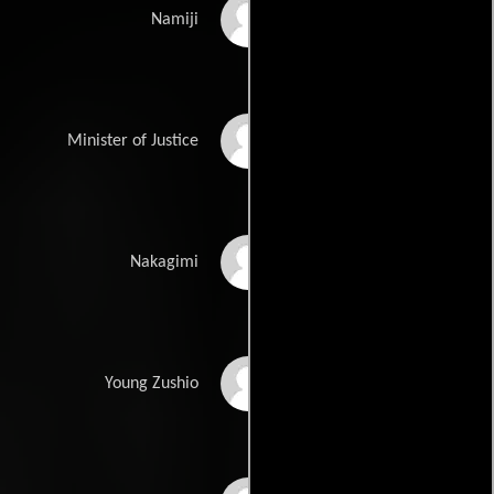
Kimiko Tachibana
Namiji
Ichirô Sugai
Minister of Justice
Teruko Ômi
Nakagimi
Masahiko Kato
Young Zushio