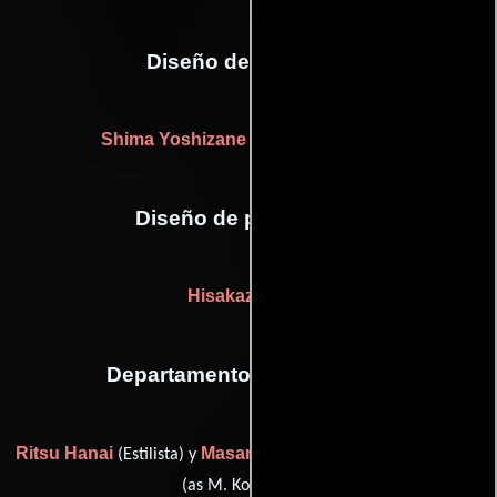
Diseño de vestuario
Shima Yoshizane
((as Shima Yoshimi))
Diseño de producción
Hisakazu Tsuji
Departamento de maquillaje
Ritsu Hanai
Masanori Kobayashi
(Estilista) y
(makeup artist
(as M. Kobayashi))