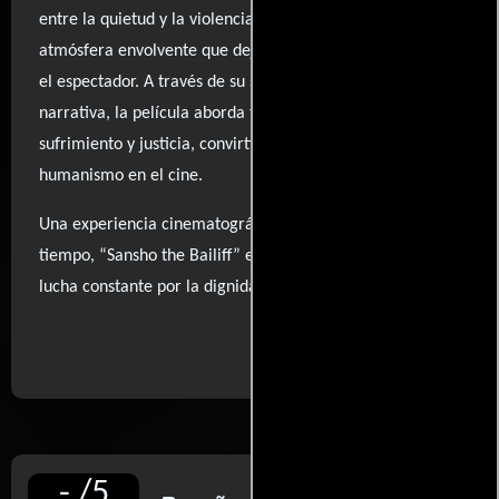
entre la quietud y la violencia emocional, creando una
atmósfera envolvente que deja una huella perdurable en
el espectador. A través de su simplista pero poderosa
narrativa, la película aborda temas universales de
sufrimiento y justicia, convirtiéndola en un referente del
humanismo en el cine.
Una experiencia cinematográfica que trasciende el
tiempo, “Sansho the Bailiff” es un recordatorio de la
lucha constante por la dignidad humana.
..ver fuentes
-
/
5