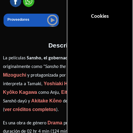
Cookies
Proveedores
Descripción
La películas
Sansho, el gobernador
del año 1954, conocida
Kenji
originalmente como "
Sansho the Bailiff
", está dirigida por
Mizoguchi
Kinuyo Tanaka
y protagonizada por
quien
Yoshiaki Hanayagi
interpreta a Tamaki,
en el papel de Zushiô,
Kyôko Kagawa
Eitarô Shindô
como Anju,
personificando a
Akitake Kôno
Sanshô dayû y
desempeñando el papel de Taro
ver créditos completos
(
).
Drama
Es una obra de género
producida en Japón. Con una
duración de 02 hr 4 min (124 minutos), esta película tiene