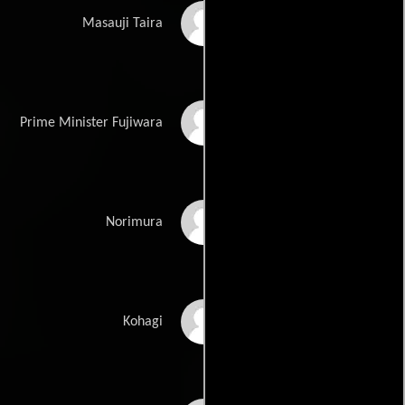
Masao Shimizu
Masauji Taira
Ken Mitsuda
Prime Minister Fujiwara
Kazukimi Okuni
Norimura
Yôko Kosono
Kohagi