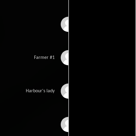
Sachio Horikita
Eiji Ishikura
Farmer #1
Midori Komatsu
Harbour's lady
Keiko Koyanagi