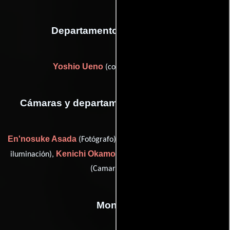
Departamento de vestuario
Yoshio Ueno
(costume researcher)
Cámaras y departamento de electricidad
En'nosuke Asada
Yasuo Iwamoto
(Fotógrafo),
(Técnicos de
Kenichi Okamoto
Shôzô Tanaka
iluminación),
(Capataz) y
(Camarógrafo)
Montaje