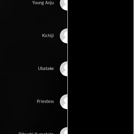
Keiko Enami
Young Anju
Bontarô Akemi
Kichiji
Chieko Naniwa
Ubatake
Kikue Môri
Priestess