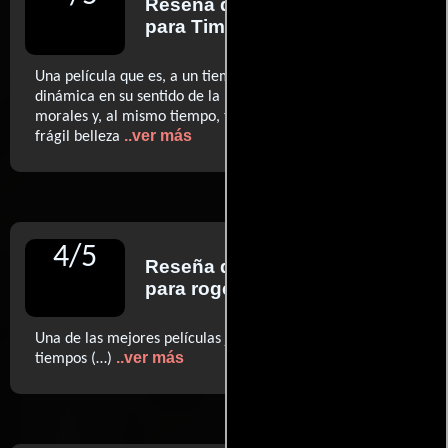
Reseña de
Derek Adams
para Time Out
Una película que es, a un tiempo, apasionada y elegíaca,
dinámica en su sentido de la lucha social y los dilemas
morales y, al mismo tiempo, terriblemente distante en su
..ver más
frágil belleza
4
/
5
Reseña de
Roger Ebert
para rogerebert.com
Una de las mejores películas japonesas de todos los
..ver más
tiempos (…)