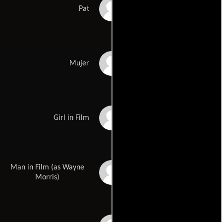
Renny Lister
Pat
Shulie Bannister
Mujer
Claire Waugh
Girl in Film
Man in Film (as Wayne
Adam Morris
Morris)