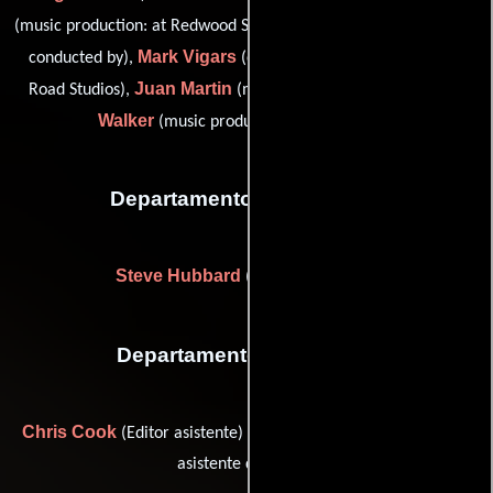
David Snell
(music production: at Redwood Studios),
(orchestra
Mark Vigars
conducted by),
(orchestral recording: at Abbey
Juan Martin
Graham
Road Studios),
(musican: guitar (u)) y
Walker
(music production supervisor (u))
Departamento de vestuario
Steve Hubbard
(Jefe de vestuario)
Departamento de editorial
Chris Cook
Dennis McTaggart
(Editor asistente) y
(Primer
asistente de editor)