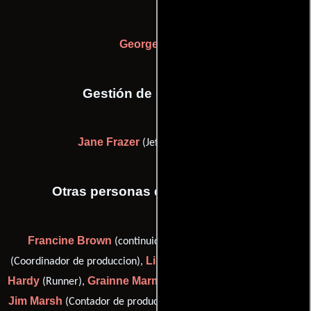
George Akers
Gestión de producción
Jane Frazer
(Jefe de producción)
Otras personas que participaron
Francine Brown
Sarah Cellan-Jones
(continuidad),
Lincoln Hall
Cordelia
(Coordinador de produccion),
(Runner),
Hardy
Grainne Marmion
(Runner),
(Asistente de contabilidad),
Jim Marsh
Stephen Masters
(Contador de producción),
(titles