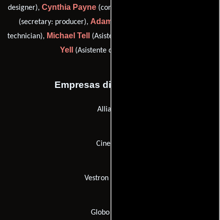
Cynthia Payne
Frances Richardson
designer),
(consultor),
Adam Samuelson
(secretary: producer),
(louma crane
Michael Tell
Michael
technician),
(Asistente de contabilidad) y
Yell
(Asistente de contabilidad)
Empresas distribuidoras
Alliance
Cine Vox
Vestron Pictures
Globo Vídeo