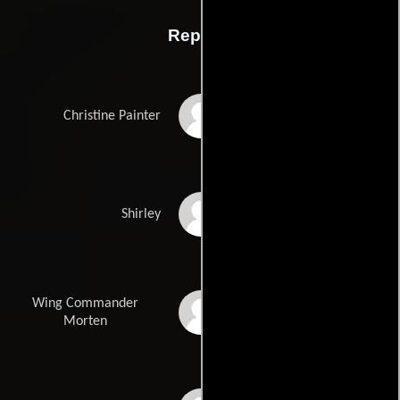
Reparto
Julie Walters
Christine Painter
Shirley Stelfox
Shirley
Wing Commander
Alec McCowen
Morten