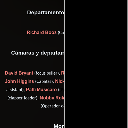
Departamento de transporte
Richard Booz
(Capitán de transporte)
Cámaras y departamento de electricidad
David Bryant
Roger Deakins
(focus puller),
(Camarógrafo),
John Higgins
Nick Hughes
(Capataz),
(camera department
Patti Musicaro
Simon Reeves
assistant),
(clapper loader),
Nobby Roker
John Ward
(clapper loader),
(Iluminador) y
(Operador de Steadicam)
Montaje