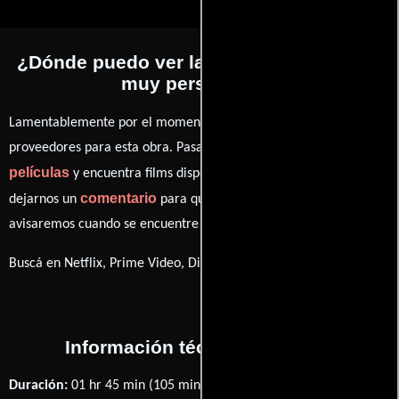
¿Dónde puedo ver la películas Servicios
muy personales?
Lamentablemente por el momento no contamos con enlaces a
proveedores para esta obra. Pasa por nuestro catálogo de
películas
y encuentra films disponibles. También puedes
comentario
dejarnos un
para que le demos prioridad y te
avisaremos cuando se encuentre disponible
Buscá en Netflix, Prime Video, Disney+
Información técnica y general
Duración:
01 hr 45 min (105 minutos) .