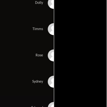
Danny Schiller
Dolly
Tim Woodward
Timms
Victoria Hardcastle
Rose
Dave Atkins
Sydney