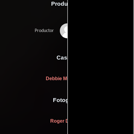
Producción
Tim Bevan
Productor
Casting
Debbie McWilliams
Fotografia
Roger Deakins