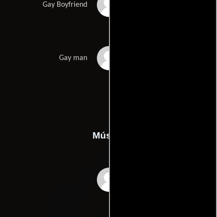
Derek Lyons
Gay Boyfriend
Alan Meacham
Gay man
Música
John Du Prez