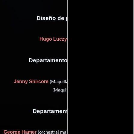
Diseño de producción
Hugo Luczyc-Wyhowski
Departamento de maquillaje
Jenny Shircore
Sancia Simpson
(Maquilladora) y
(Maquilladora)
Departamento de musica
George Hamer
André Jacquemin
(orchestral management),