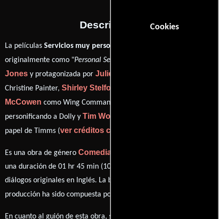
Descripción
Cookies
La películas
Servicios muy personales
del año 1987, conocida
Terry
originalmente como "
Personal Services
", está dirigida por
Jones
Julie Walters
y protagonizada por
quien interpreta a
Shirley Stelfox
Alec
Christine Painter,
en el papel de Shirley,
McCowen
Danny Schiller
como Wing Commander Morten,
Tim Woodward
personificando a Dolly y
desempeñando el
ver créditos completos
papel de Timms (
).
Comedia
Es una obra de género
producida en Reino Unido. Con
una duración de 01 hr 45 min (105 minutos), esta película tiene
diálogos originales en
Inglés
. La banda sonora para esta
John Du Prez
producción ha sido compuesta por
.
David
En cuanto al guión de esta obra, se encuentra a cargo de