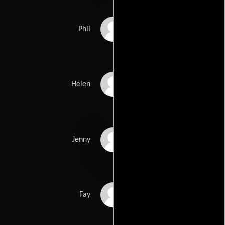
Allan Stirland
Phil
Suzette Llewellyn
Helen
Helen Gemmell
Jenny
Clare Clifford
Fay