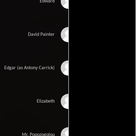
Ewan Hooper
Edward
Alan Bowyer
David Painter
Anthony Carrick
Edgar (as Antony Carrick)
Beverley Foster
Elizabeth
Leon Lissek
Mr. Popozogolou