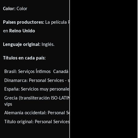
Color:
Color
Paises productores:
La película Personal Services fué producida
en
Reino Unido
Lenguaje original:
Inglés
.
Títulos en cada país:
Brasil:
Serviços Íntimos
Canadá (Título francés):
À l'anglaise
Dinamarca:
Personal Services - smæk for skillingen
España:
Servicios muy personales
Finlandia:
Henkilökohtaista
Grecia (transliteración ISO-LATIN-1):
To club ton xefonimenon
vips
Alemania occidental:
Personal Service
Título original:
Personal Services