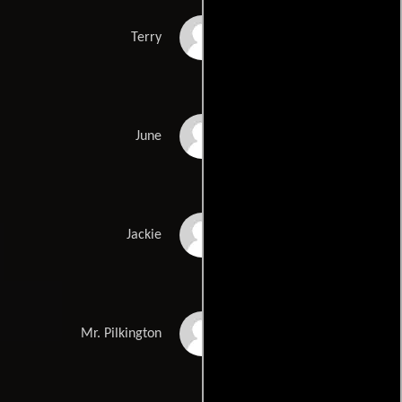
Rupert Holliday-
Terry
Evans
Michelle Collins
June
Pamela Duncan
Jackie
David Leland
Mr. Pilkington