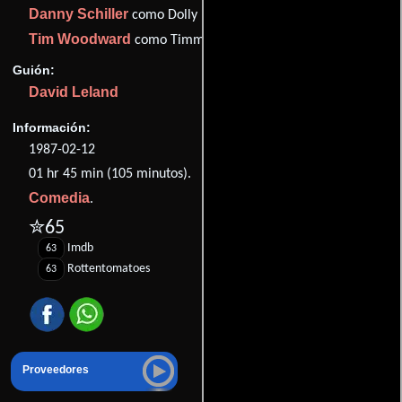
Danny Schiller
como Dolly
Tim Woodward
como Timms
Guión:
David Leland
Información:
1987-02-12
01 hr 45 min (105 minutos).
Comedia
.
✮65
Imdb
63
Rottentomatoes
63
Proveedores