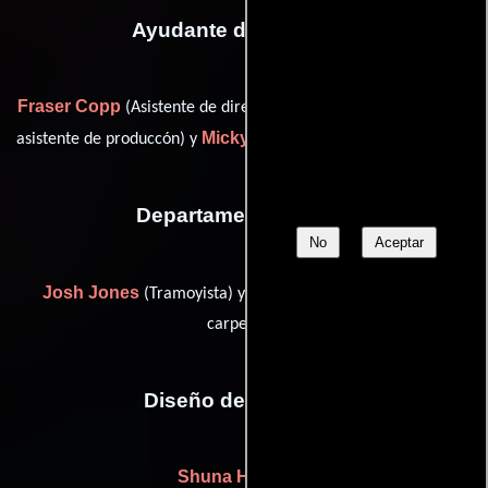
Ayudante de dirección
Fraser Copp
Tim Dennison
(Asistente de dirección),
(Tercer
Micky Finch
asistente de produccón) y
(Asistente de dirección)
Departamento de arte
No
Aceptar
Josh Jones
David Ned Kelly
(Tramoyista) y
(standby
carpenter)
Diseño de vestuario
Shuna Harwood