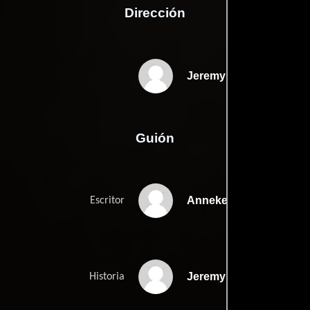
Dirección
Jeremy Kagan
Guión
Anneke Campbells
Escritor
Jeremy Kagans
Historia