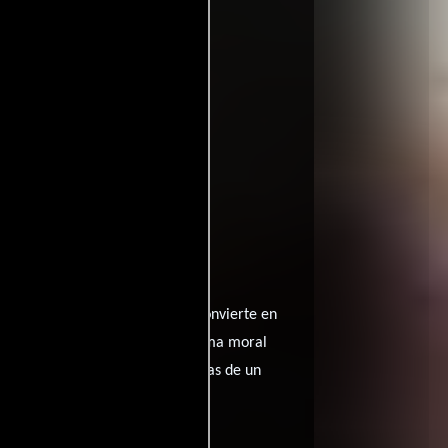
ritic
entomatoes
onversación con su esposa, se convierte en
pital, el joven enfrenta un dilema moral
da. En esta encrucijada, las vidas de un
redención.