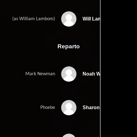
Will Lamborns
(as William Lambom)
Reparto
Noah Wyle
Mark Newman
Sharon Leal
Phoebe