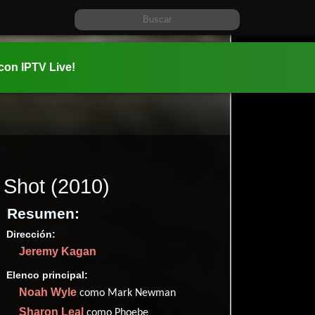
 con IPTV Live!
Shot
(2010)
Resumen:
Dirección:
Información:
Jeremy Kagan
2010-11-2
01 hr 29 mi
Elenco principal:
Drama
.
Noah Wyle
como Mark Newman
✮54
Sharon Leal
como Phoebe