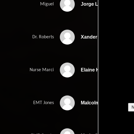
Jorge Lendeborg Jr.
Miguel
Xander Berkeley
Dr. Roberts
Elaine Hendrix
Nurse Marci
Malcolm-Jamal Warner
EMT Jones