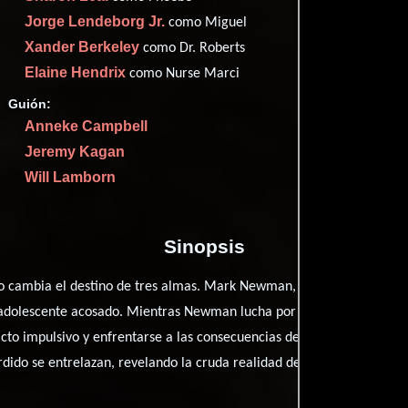
Metac
52
Jorge Lendeborg Jr.
como Miguel
Rott
56
Xander Berkeley
como Dr. Roberts
Elaine Hendrix
como Nurse Marci
Guión:
Anneke Campbell
Proveedores
Jeremy Kagan
Will Lamborn
Sinopsis
ro cambia el destino de tres almas. Mark Newman, atrapado en una c
adolescente acosado. Mientras Newman lucha por sobrevivir en el hos
cto impulsivo y enfrentarse a las consecuencias de su vida desmorona
dido se entrelazan, revelando la cruda realidad de la violencia y la 