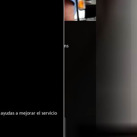
?
películas
ogo de
y encuentra films
entre disponible
nales
ayudas a mejorar el servicio