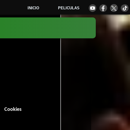
INICIO
PELICULAS
1
Cookies
n (85 minutos).
9 votos)