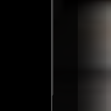
telar en esta comedia que
y cannabis. Dirigida por
tes que, aunque a veces se
spectador a través de una
s de genialidad y revela un
arrativos y un guion que
edia ligera en una
..ver fuentes