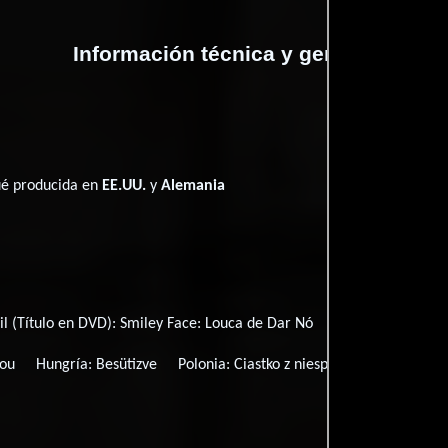
Información técnica y general
fué producida en
EE.UU.
y
Alemania
il (Título en DVD):
Smiley Face: Louca de Dar Nó
Alemania (Título
mou
Hungría:
Besütizve
Polonia:
Ciastko z niespodzianka
Portu