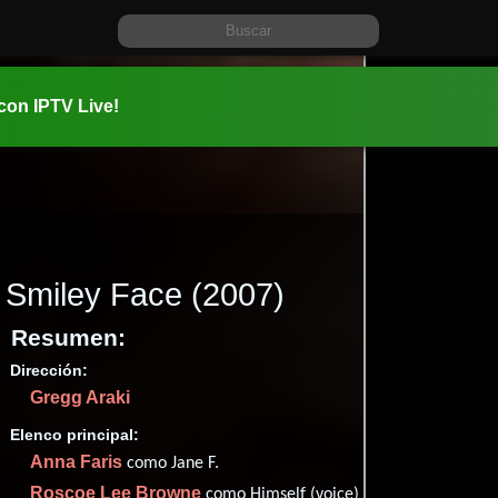
 con IPTV Live!
Smiley Face
(2007)
Resumen:
Dirección:
Información:
Gregg Araki
2007-01-2
01 hr 25 mi
Elenco principal:
Comedia
.
Anna Faris
como Jane F.
✮62
(68
Roscoe Lee Browne
como Himself (voice)