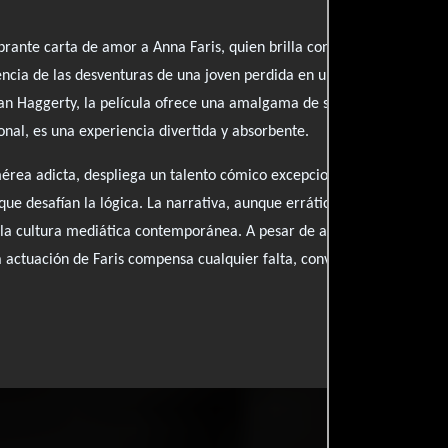
rante carta de amor a Anna Faris, quien brilla con un desempeño es
sencia de las desventuras de una joven perdida en un mundo de apatía 
lan Haggerty, la película ofrece una amalgama de situaciones hilaran
onal, es una experiencia divertida y absorbente.
mérea adicta, despliega un talento cómico excepcional, llevando al e
que desafían la lógica. La narrativa, aunque errática, logra momento
a la cultura mediática contemporánea. A pesar de algunos tropiezos n
a actuación de Faris compensa cualquier falta, convirtiendo esta com