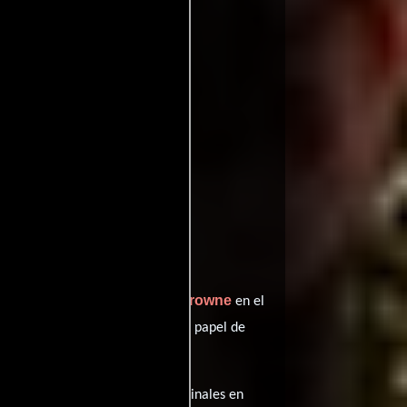
ritic
ffinity
entomatoes
Roscoe Lee Browne
preta a Jane F.,
en el
Adam Brody
desempeñando el papel de
sta película tiene diálogos originales en