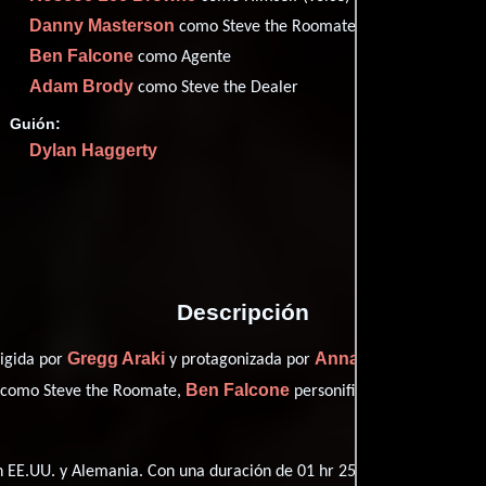
Imdb
58
Danny Masterson
como Steve the Roomate
Metac
71
Ben Falcone
como Agente
Filma
53
Adam Brody
como Steve the Dealer
Rott
58
Guión:
Dylan Haggerty
Proveedores
Descripción
Gregg Araki
Anna Faris
rigida por
y protagonizada por
quien inter
Ben Falcone
como Steve the Roomate,
personificando a Agente y
 EE.UU. y Alemania. Con una duración de 01 hr 25 min (85 minutos), e