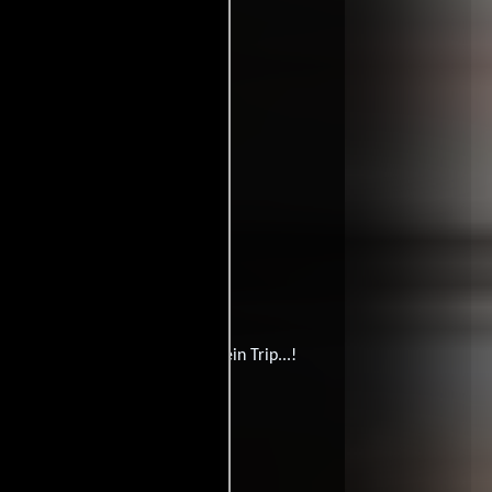
 en DVD):
Smiley Face - Was für ein Trip...!
gal:
Marijuana Meu Amor