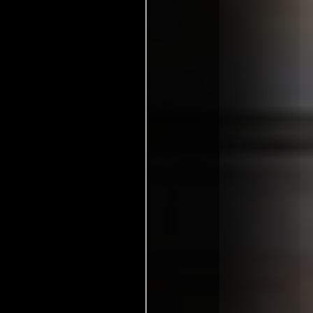
ngapur: M18
Finlandia: K-15