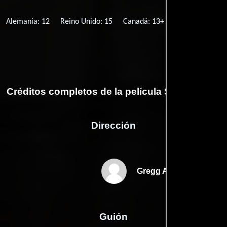
Alemania: 12
Reino Unido: 15
Canadá: 13+
Suecia: 15
Si
Créditos completos de la película Smiley Face
Dirección
Gregg Araki
Guión