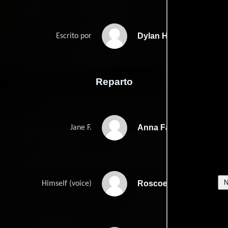
Dylan Haggertys
Escrito por
Reparto
Anna Faris
Jane F.
Roscoe Lee Browne
Himself (voice)