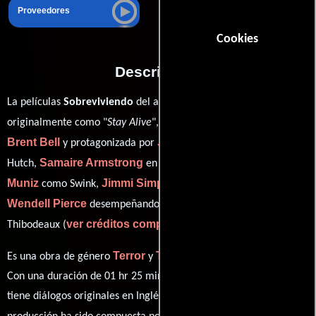
Proveedores
Cookies
Descripción
La películas
Sobreviviendo
del año 2006, conocida
William
originalmente como "
Stay Alive
", está dirigida por
Brent Bell
Jon Foster
y protagonizada por
quien interpreta a
Samaire Armstrong
Frankie
Hutch,
en el papel de Abigail ,
Muniz
Jimmi Simpson
como Swink,
personificando a Phineus y
Wendell Pierce
desempeñando el papel de Detective
ver créditos completos
Thibodeaux (
).
Terror
Thriller
Es una obra de género
y
producida en EE.UU..
Con una duración de 01 hr 25 min (85 minutos), esta película
tiene diálogos originales en
Inglés
. La banda sonora para esta
John Frizzell