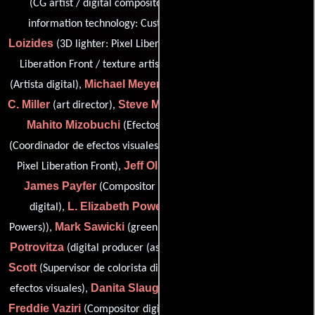
Jeremy Lang
(CG artist / digital compositor),
(head of
Nicholas
information technology: Custom Film Effects),
Loizides
(3D lighter: Pixel Liberation Front / model maker: Pixel
Scott McGinley
Liberation Front / texture artist: Pixel Lib),
Michael Meyers
Lori
(Artista digital),
(pre-visualization artist),
C. Miller
Steve Miller
(art director),
(Editor de efectos visuales),
Mahito Mizobuchi
Lillani E. Moran
(Efectos visuales),
C. Michael Neely
(Coordinador de efectos visuales),
(animator:
Jeff Olm
Pixel Liberation Front),
(digital compositor: Five-O),
James Payfer
Bill Phillips
(Compositor digital),
(Artista
L. Elizabeth Powers
digital),
(visual effects (as Laurie
Mark Sawicki
Tanissa
Powers)),
(green screen photographer),
Potrovitza
Steven J.
(digital producer (as Tanissa Potrovitza)),
Scott
Kent Seki
(Supervisor de colorista digital),
(Supervisor de
Danita Slaughter
efectos visuales),
(digital and optical lineup),
Freddie Vaziri
Marko Vukovic
(Compositor digital),
(technical