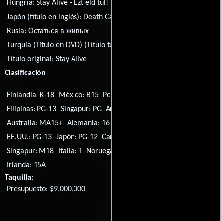
Hungría:
Stay Alive - Ezt éld túl!
Japón (título en inglés):
Death Game
Portugal:
Stay Alive
Rusia:
Остаться в живых
Turquía (Título en DVD) (Título turco):
Ölüm oyunu
Título original:
Stay Alive
Clasificación
Finlandia: K-18
México: B15
Portugal: M/16
Australia: M
Filipinas: PG-13
Singapur: PG
Argentina: 13
Francia: U
Australia: MA15+
Alemania: 16
Reino Unido: 15
Canadá: 13+
EE.UU.: PG-13
Japón: PG-12
Canadá: 14A
Corea del Sur: 15
Singapur: M18
Italia: T
Noruega: 15
Brasil: 16
Malasia: 18SG
Irlanda: 15A
Taquilla:
Presupuesto: $9,000,000