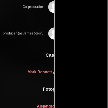
Erin Stam
Co-productor
James D. Stern
producer (as James Stern)
Casting
Mark Bennett
Tommy Staub
y
Fotografia
Alejandro Martínez