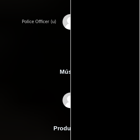
Gary R. Percle Jr.
Police Officer (u)
Música
John Frizzell
Producción