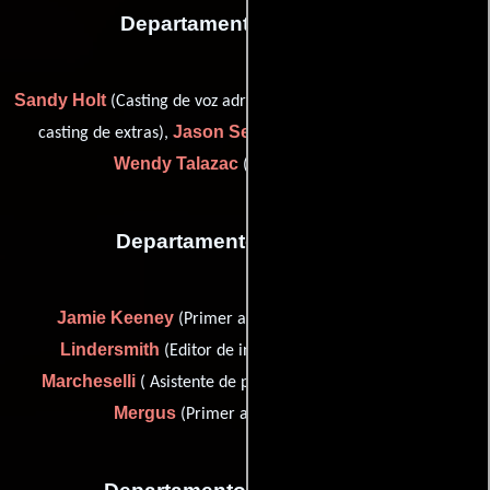
Departamento de reparto
Sandy Holt
Lauren Leach
(Casting de voz adr),
(Asistente del
Jason Seitz
casting de extras),
(Asistente para casting) y
Wendy Talazac
(Casting de extras)
Departamento de editorial
Jamie Keeney
Curtis
(Primer asistente de editor),
Lindersmith
Javier
(Editor de intermedio digital),
Marcheselli
Peter
( Asistente de producción editorial) y
Mergus
(Primer asistente de editor)