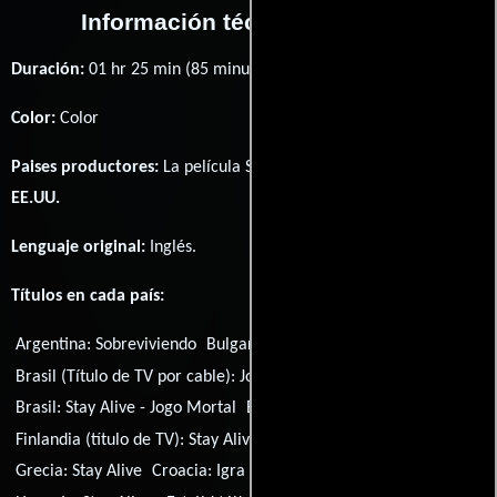
Información técnica y general
Duración:
01 hr 25 min (85 minutos) .
Color:
Color
Paises productores:
La película Stay Alive fué producida en
EE.UU.
Lenguaje original:
Inglés
.
Títulos en cada país:
Argentina:
Sobreviviendo
Bulgaria (título búlgaro):
Остани жив
Brasil (Título de TV por cable):
Jogo Mortal
Brasil:
Stay Alive - Jogo Mortal
España:
Stay Alive
Finlandia (título de TV):
Stay Alive - taistele tai kuole
Grecia:
Stay Alive
Croacia:
Igra smrti