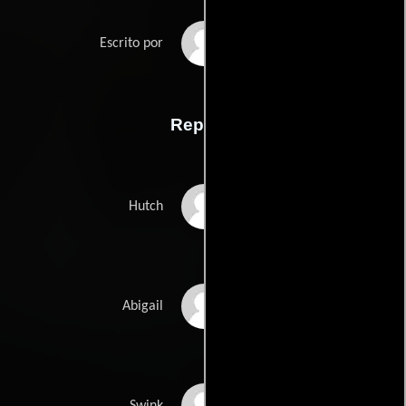
Matthew Petermans
Escrito por
Reparto
Jon Foster
Hutch
Samaire Armstrong
Abigail
Frankie Muniz