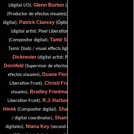
Glenn Burton
Gayle Busby
(digital I/O),
(Artista digital),
Steve Caldwell
(Productor de efectos visuales),
(Compositor
Patrick Clancey
Keely Colcleugh
digital),
(Ópticas digitales),
Samuel M. Dabbs
(digital artist: Pixel Liberation Front),
Tamir Sammy Diab
(Compositor digital),
(digital artist (as
Raffael
Tamir Diab) / visual effects lighter (as Tamir Diab)),
Dickreuter
Mark
(digital artist: Pixel Liberation Front),
Dornfeld
Jeff Ervin
(Supervisor de efectos visuales),
(Editor de
Duane Floch
efectos visuales),
(animation supervisor: Pixel
Christi Franck
Liberation Front),
(Coordinador de efectos
Bradley Friedman
visuales),
(technical supervisor: Pixel
R.J. Harbour
Diana
Liberation Front),
(Compositor digital),
Hinek
Shaina Holmes
(Compositor digital),
(digital compositor
Shant Jordan
/ digital coordinator),
(Artista de efectos
Ntana Key
Nicholas Kim
digitales),
(second digital colorist),