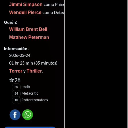
Jimmi Simpson
como Phineus
Wendell Pierce
como Detective Thibodeaux
Guión:
William Brent Bell
Matthew Peterman
Información:
2006-03-24
01 hr 25 min (85 minutos).
Terror
Thriller
y
.
✮28
Imdb
50
Metacritic
24
Rottentomatoes
10