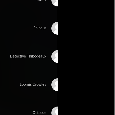
Swink
Jimmi Simpson
Phineus
Wendell Pierce
Detective Thibodeaux
Milo Ventimiglia
Loomis Crowley
Sophia Bush
October