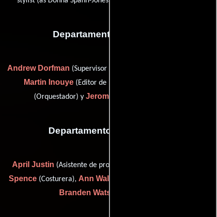
stylist (as Donna Spahn-Jones)) y
(Estilista)
Departamento de musica
Andrew Dorfman
Charles
(Supervisor de edición de música),
Martin Inouye
Andrew Kinney
(Editor de música),
Jerome Leroy
(Orquestador) y
(Orquestador)
Departamento de vestuario
April Justin
Giselle
(Asistente de producción de vestuario),
Spence
Ann Walters
(Costurera),
(Supervisor de vestuario) y
Branden Watson
(Costurera)