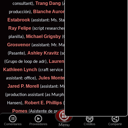
Trang Dang
consultant),
(Asistente de coordinador de
Blanche Aurore Duault
Helen
producción),
(Publicista),
Estabrook
Jordan Estes
(assistant: Ms. Stam),
(Pasante),
Ray Felipe
Shel Gilbert
(script researcher),
(Contador de
Michael Grigsby
Jeff
planilla),
(Contador de producción),
Grosvenor
Andrew Hutchings
(assistant: Mr. Manpearl),
Ashley Kravitz
Erin Lander
(Pasante),
(script clearance),
Lauren Levi
(Grupo de loop de adr),
(assistant: Mr. Brent Bell),
Kathleen Lynch
Kevin Meier
(craft service head),
(production
Jules Monteyne
assistant: office),
(Asistente de producción),
Jared P. Morell
Brian E. Murphy
(assistant: Mr. Del Deo),
Eleanor Nett
(production assistant (as Murph)),
(assistant: Mr.
Robert E. Phillips
Cali
Hansen),
(Asistente de producción),
Pomes
Alegre Rodriquez
(Asistente de producción),
Adam Rosenberg
(assistant: Mr. Schlessel),
(assistant: Mr.
Comentarios
Proveedores
Créditos
Compartir
Menu
Anthony Rossi III