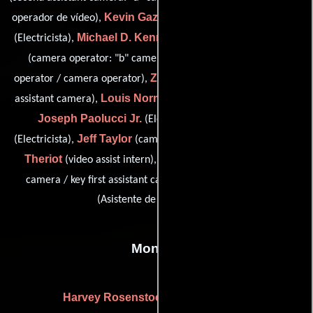
Kevin Gazdik
Joe Iverson
operador de vídeo),
(Electricista),
Michael D. Kennedy
Ian Lynch
(Electricista),
(Electricista),
Jeff Moore
(camera operator: "b" camera),
(Steadicam
Zach Nasits
operator / camera operator),
(additional second
Louis Normandin
assistant camera),
(best boy rigging grip),
Joseph Paolucci Jr.
Declan Ryan
(Electricista),
Jeff Taylor
Billy
(Electricista),
(camera production assistant),
Theriot
Dan Turek
(video assist intern),
(first assistant A
Scott Zuchowski
camera / key first assistant camera) y
(Asistente de electricidad)
Montaje
Harvey Rosenstock
Mark Stevens
y