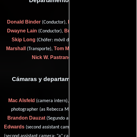
Departamento de transporte
Donald Binder
Peter Gondrella
(Conductor),
(Conductor),
Dwayne Lain
Brad Lips
(Conductor),
(driver: set dressing),
Skip Long
June
(Chófer: móvil de servicios sanitarios),
Marshall
Tom Moore
(Transporte),
(Capitán de transporte) y
Nick W. Pastrano
(electrics driver)
Cámaras y departamento de electricidad
Mac Alsfeld
Rebecca Brenneman
(camera intern),
(still
photographer (as Rebecca M. Heunermund-Brenneman)),
Brandon Dauzat
David C.
(Segundo asistente de cámara),
Edwards
Ryan Eustis
(second assistant camera: "b" camera),
Dan Furst
(second assistant camera: "a" camera),
(Asistente de