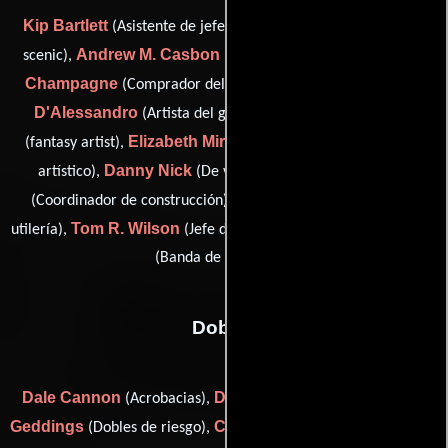
Kip Bartlett
Gail Briant
(Asistente de jefe de utilería),
(lead
Andrew M. Casbon III
Monique
scenic),
(paint gang boss),
Champagne
Federico
(Comprador del set de decoración),
D'Alessandro
Tom Fleming
(Artista del guión gráfico),
Elizabeth Mire
(fantasy artist),
(Asistente del departamento
Danny Nick
Chuck Stringer
artístico),
(De vestuario),
Richard Waldrop
(Coordinador de construcción),
(Jefe de
Tom R. Wilson
Markus Wittman
utilería),
(Jefe de la banda) y
(Banda de oscilación)
Dobles
Dale Cannon
Dale Frye
Lex D.
(Acrobacias),
(Acrobacias),
Geddings
Cameron Geeves
Billy
(Dobles de riesgo),
(Doble),