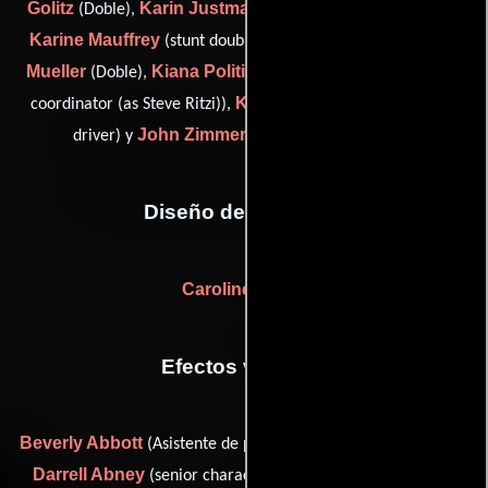
Golitz
Karin Justman
(Doble),
(stunt double: Sophia Bush),
Karine Mauffrey
Josh
(stunt double: Samaire Armstrong),
Mueller
Kiana Politis
Steven Ritzi
(Doble),
(Doble),
(stunt
Kenneth Shelton
coordinator (as Steve Ritzi)),
(stunt blind
John Zimmerman
driver) y
(Dobles de riesgo)
Diseño de vestuario
Caroline Eselin
Efectos visuales
Beverly Abbott
(Asistente de producción de efectos visuales),
Darrell Abney
Ryan Beadle
(senior character modeler),