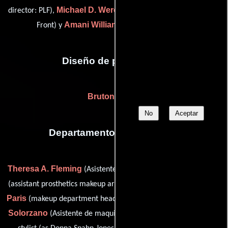
Michael D. Werckle
director: PLF),
(animator: Pixel Liberation
Amani Williams
Front) y
(Compositor digital)
Diseño de producción
Bruton Jones
No
Aceptar
Departamento de maquillaje
Theresa A. Fleming
Rodger Jacobs
(Asistente de estilista),
Michele
(assistant prosthetics makeup artist (as Roger Jacobs)),
Paris
Adelita
(makeup department head / prosthetics makeup),
Solorzano
Donna Spahn
(Asistente de maquillaje),
(key hair
Jean Webber