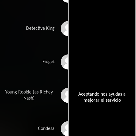
Rio Hackford
Detective King
Billy Louviere
Fidget
Young Rookie (as Richey
Aceptando nos ayudas a
J. Richey Nash
Nash)
mejorar el servicio
Maria Kalinina
Condesa