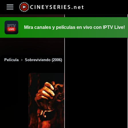
Mira canales y películas en vivo con IPTV Live!
INICIO
PELICULAS
Película
Sobreviviendo (2006)
>