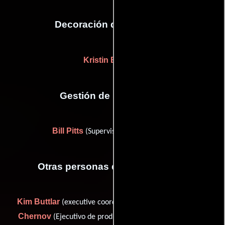
Decoración de escenario
Kristin Bicksler
Gestión de producción
Bill Pitts
(Supervisor de producción)
Otras personas que participaron
Kim Buttlar
Jeffrey
(executive coordinator: Mr. Barber),
Chernov
Cliffyb
(Ejecutivo de producción),
(video game