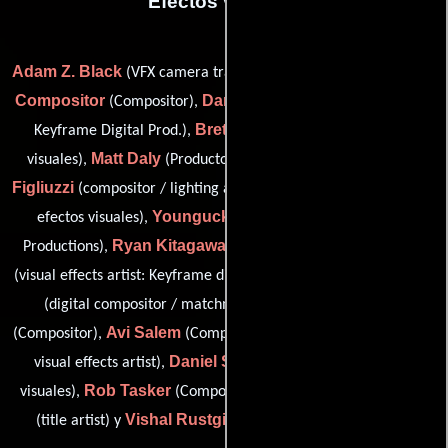
Efectos visuales
Adam Z. Black
(VFX camera tracking / camera & layout artist),
Compositor
Darren Cranford
(Compositor),
(supervisor: vfx:
Bret Culp
Keyframe Digital Prod.),
(Supervisor de efectos
Matt Daly
Biagio
visuales),
(Productor de efectos visuales),
Figliuzzi
Tyson Groth
(compositor / lighting artist),
(Artista de
Younguck Ha
efectos visuales),
(digital compositor: Arc
Ryan Kitagawa
Darren Locke
Productions),
(Compositor),
Felicia Mah
(visual effects artist: Keyframe digital productions),
David Meikle
(digital compositor / matchmove artist),
Avi Salem
Brian A. Smeets
(Compositor),
(Compositor),
(lead
Daniel St-Amant
visual effects artist),
(Artista de efectos
Rob Tasker
Angelo Caruso
visuales),
(Compositor digital),
Vishal Rustgi
(title artist) y
(Artista de efectos digitales)