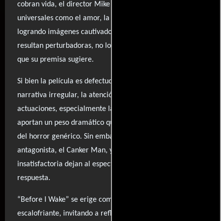
cobran vida, el director Mike Flanagan explora temas
universales como el amor, la pérdida y el miedo,
logrando imágenes cautivadoras que, aunque a veces
resultan perturbadoras, no logran mantener la rugosidad
que su premisa sugiere.
Si bien la película es defectuosa y presenta momentos de
narrativa irregular, la atención a la caracterización y las
actuaciones, especialmente la del joven protagonista,
aportan un peso dramático que contrarresta los clichés
del horror genérico. Sin embargo, el uso excesivo de su
antagonista, el Canker Man, y una resolución
insatisfactoria dejan al espectador con preguntas sin
respuesta.
“Before I Wake” se erige como un relato más original que
escalofriante, invitando a reflexionar sobre la