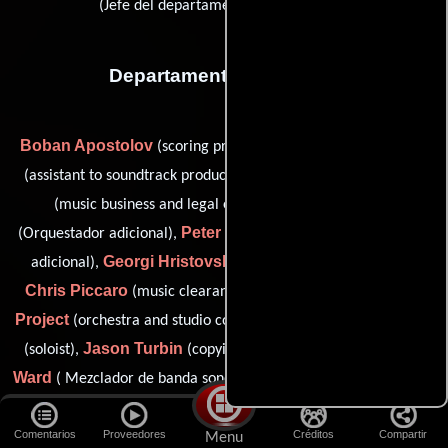
(Jefe del departamento de maquillaje)
Departamento de musica
Boban Apostolov
Wyatt Baer
(scoring pro tools engineer),
Charles M. Barsamian
(assistant to soundtrack producers),
Steve Bartek
(music business and legal executive),
Peter Bateman
(Orquestador adicional),
(Compositor: música
Georgi Hristovski
adicional),
(score recording engineer),
Chris Piccaro
F.A.M.E.'S.
(music clearance and licensing),
Project
Tama Leia Stewart
(orchestra and studio contractor),
Jason Turbin
Matthew J.
(soloist),
(copyist / orchestrator),
Ward
Ryan Whyman
( Mezclador de banda sonora),
(Copista),
Alex Ruger
Melisa
(score production assistant (u)) y
McGregor
Comentarios
Proveedores
Créditos
Compartir
(Coordinador de banda sonora)
Menu