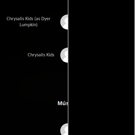
Chrysalis Kids (as Dyer
Dyer Scott Lumpkin
Lumpkin)
Hallie Ryals
Chrysalis Kids
Música
Danny Elfman