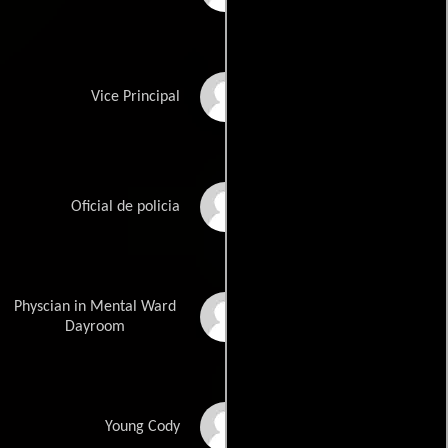
Jason Alan Smith
Vice Principal
Brett Luciana Murray
Oficial de policia
Physcian in Mental Ward
Jack Teague
Dayroom
Rigby Flanagan-Bell
Young Cody