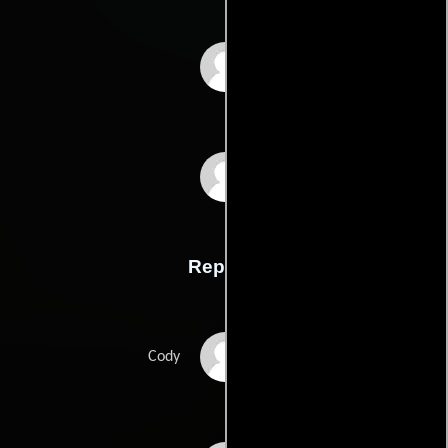
Mike Flanagans
Jeff Howards
Reparto
Jacob Tremblay
Cody