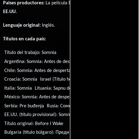
Paises productores:
La película Before I Wake fué producida en
EE.UU.
Lenguaje original:
Inglés
.
Títulos en cada país:
Titulo del trabajo:
Somnia
Argentina:
Somnia: Antes de despertar
Brasil:
O Sono da Morte
Chile:
Somnia: Antes de despertar
Grecia:
Somnia
Croacia:
Somnia
Israel (Título hebreo):
Le'hit'orer mi'pakhad
Italia:
Somnia
Lituania:
Sapnu demonai
México:
Somnia: Antes de despertar
Polonia:
Zanim sie obudze
Serbia:
Pre buđenja
Rusia:
Сомния
EE.UU. (título provisional):
Somnia
Vietnam:
Ac Mong
Título original:
Before I Wake
Bulgaria (título búlgaro):
Преди да се събудя