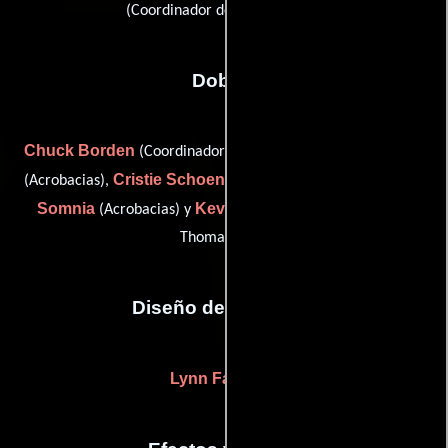
(Coordinador de construcción)
Dobles
Chuck Borden
Eddie Matthews
(Coordinador de dobles),
Cristie Schoen
(Acrobacias),
(stunt double: Kate Bosworth),
Somnia
Kevin Waterman
(Acrobacias) y
(stunt double:
Thomas Jane)
Diseño de vestuario
Lynn Falconer