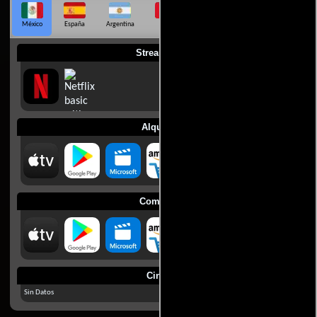
México
España
Argentina
Perú
Colombia
Chile
Ecuador
Streaming
Alquilar
Comprar
Cines
Sin Datos