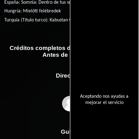
España:
Somnia: Dentro de tus sueños
Francia:
Ne t'endors pas
Hungría:
Mielőtt felébredek
Turquía (Título turco):
Kabustan Gelen
Ucrania:
Сомнiя
Créditos completos de la película Somnia:
Antes de despertar
Dirección
Aceptando nos ayudas a
mejorar el servicio
Mike Flanagan
Guión