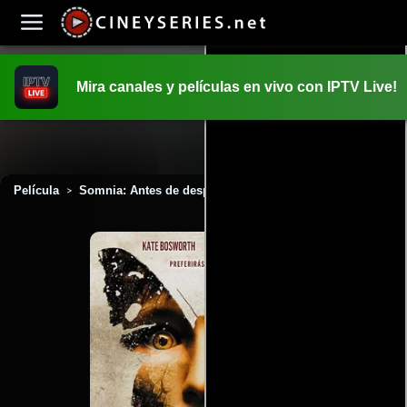
Mira canales y películas en vivo con IPTV Live!
INICIO
PELICULAS
Película
Somnia: Antes de despertar (2016)
>