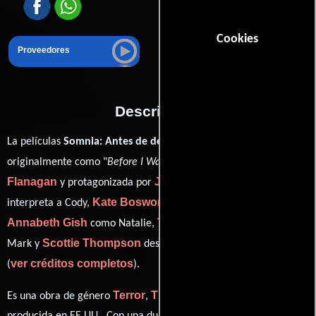
Cookies
Proveedores
Descripción
La películas
Somnia: Antes de despertar
del año 2016, conocida
Mike
originalmente como "
Before I Wake
", está dirigida por
Flanagan
Jacob Tremblay
y protagonizada por
quien
Kate Bosworth
interpreta a Cody,
en el papel de Jessie,
Annabeth Gish
Thomas Jane
como Natalie,
personificando a
Scottie Thompson
Mark y
desempeñando el papel de Maestro
ver créditos completos
(
).
Terror
Thriller
Fantasía
Drama
Es una obra de género
,
,
y