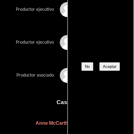
Julie B. May
Productor ejecutivo
Glenn Murray
Productor ejecutivo
No
Aceptar
Melinda Nishioka
Productor asociado
Casting
Anne McCarthy
Kellie Roy
y