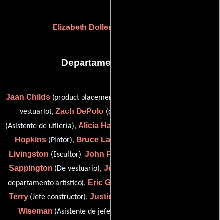
Elizabeth Boller
Sarah M. Pott
y
Departamento de arte
Jaan Childs
Colin Dacy
(product placement coordinator),
(De
Zach DePolo
Mark Druhet
vestuario),
(construcción),
Alicia Haverland
April
(Asistente de utilería),
(Jefe de utilería),
Hopkins
Bruce Larsen
April
(Pintor),
(creature design),
Livingston
John Pundt
Joel
(Escultor),
(Diseñador gráfico),
Sappington
Jennifer Sulkess
(De vestuario),
(Asistente del
Eric G. Terry
Mark A.
departamento artístico),
(De vestuario),
Terry
Justin Watkins
Tom
(Jefe constructor),
(De vestuario),
Wiseman
John Rezner
(Asistente de jefe de utilería) y