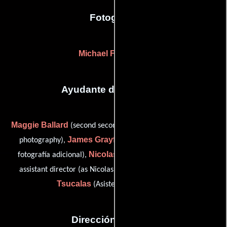
Fotografia
Michael Fimognari
Ayudante de dirección
Maggie Ballard
(second second assistant director: additional
James Grayford
photography),
(Asistente de dirección:
Nicolas Duchemin Harvard
fotografía adicional),
(first
Mike
assistant director (as Nicolas Duchemin Harvard)) y
Tsucalas
(Asistente de dirección)
Dirección artística