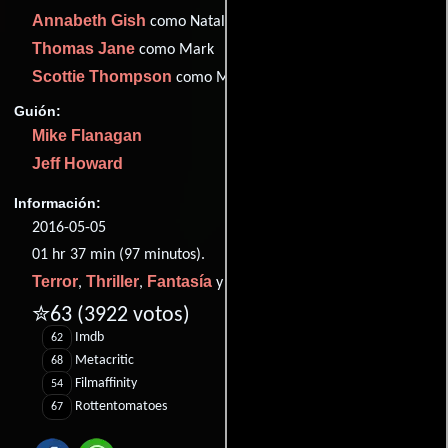
Annabeth Gish
como Natalie
Thomas Jane
como Mark
Scottie Thompson
como Maestro
Guión:
Mike Flanagan
Jeff Howard
Información:
2016-05-05
01 hr 37 min (97 minutos).
Terror
Thriller
Fantasía
Drama
,
,
y
.
✮63
(3922 votos)
Imdb
62
Metacritic
68
Filmaffinity
54
Rottentomatoes
67