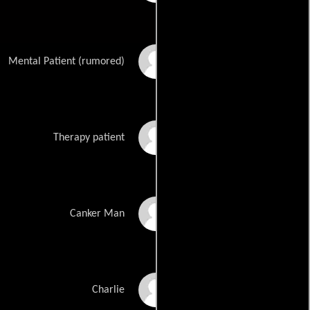
Angel Ellis
Mental Patient (rumored)
Thad August
Therapy patient
Topher Bousquet
Canker Man
Michael Polish
Charlie