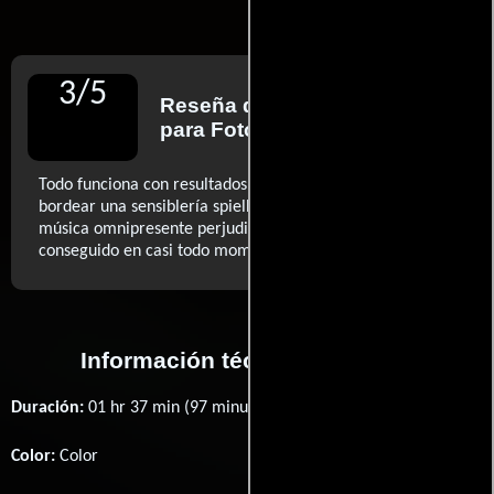
3
/
5
Reseña de
Jesús Palacios
para Fotogramas
Todo funciona con resultados aceptables (...) pese a
bordear una sensiblería spielbergiana (...) y a que la
música omnipresente perjudique a veces un suspense
..ver más
conseguido en casi todo momento (...)
Información técnica y general
Duración:
01 hr 37 min (97 minutos) .
Color:
Color