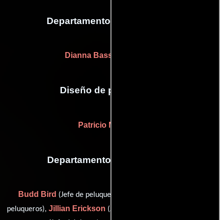
Departamento de animación
Dianna Basso
(Animador)
Diseño de producción
Patricio M. Farrell
Departamento de maquillaje
Budd Bird
Garnett Burk
(Jefe de peluqueros),
(Jefe de
Jillian Erickson
Staci Witt
peluqueros),
(Jefe de maquillaje) y