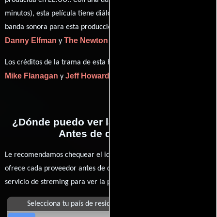
producida en EE.UU.. Con una duración de 01 hr 37 min (97
minutos), esta película tiene diálogos originales en
Inglés
. La
banda sonora para esta producción ha sido compuesta por
Danny Elfman
The Newton Brothers
y
.
Los créditos de la trama de esta historia están divididos entre
Mike Flanagan
Jeff Howard
y
.
¿Dónde puedo ver la películas Somnia:
Antes de despertar?
Le recomendamos chequear el idioma, doblaje o subtítulos que
ofrece cada proveedor antes de comprar, alquilar o contratar un
servicio de streming para ver la películas.
Selecciona tu país de residencia