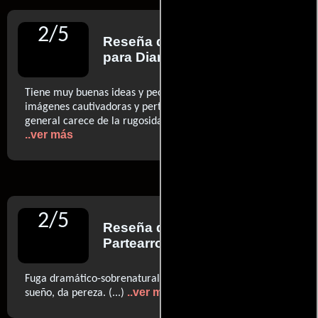
2
/
5
Reseña de
Quim Casas
para Diario El Periódico
Tiene muy buenas ideas y peores resoluciones (...) Hay
imágenes cautivadoras y perturbadoras, pero el tono
general carece de la rugosidad que su trama sugiere. (...)
..ver más
2
/
5
Reseña de
Daniel De
Partearroyo
para Cinemanía
Fuga dramático-sobrenatural que, más que quitar el
..ver más
sueño, da pereza. (...)