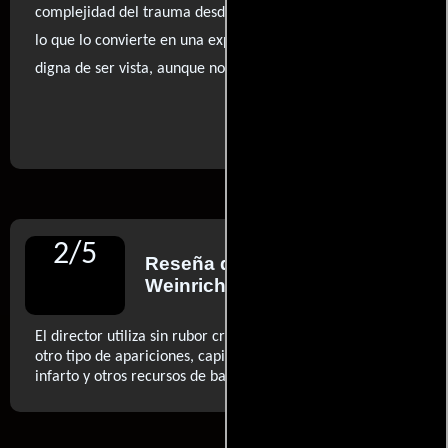
complejidad del trauma desde la perspectiva de un niño,
lo que lo convierte en una experiencia cinematográfica
digna de ser vista, aunque no exenta de fallos.
..ver fuentes
2
/
5
Reseña de
Antonio
Weinrichter
para Diario ABC
El director utiliza sin rubor criaturas debajo de la cama y
otro tipo de apariciones, capirotazos sónicos, sustos de
..ver más
infarto y otros recursos de baja gama (...)