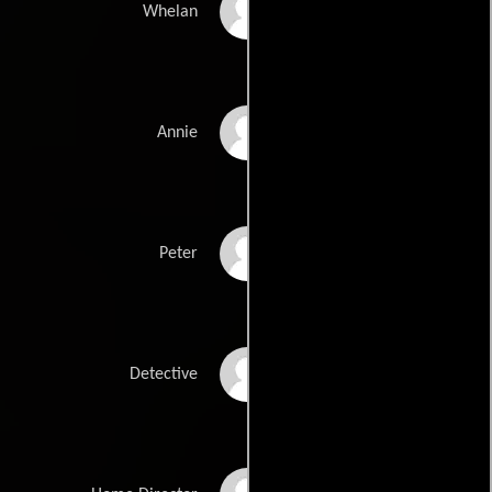
Dash Mihok
Whelan
Kyla Deaver
Annie
Jay Karnes
Peter
Lance E. Nichols
Detective