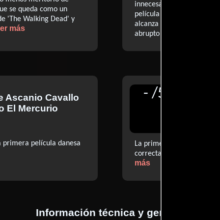
innecesariamente lo que he
que se queda como un
película se conforma con 
de 'The Walking Dead' y
alcanza escasos momentos 
ver más
abrupto que no da para hac
-
/
5
e
Ascanio Cavallo
Reseñ
o El Mercurio
Zimer
Clarín
 primera película danesa
La primera película del g
correcta, pero no se apart
más
Información técnica y general