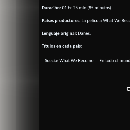
Duración:
01 hr 25 min (85 minutos) .
Paises productores:
La película What We Bec
Lenguaje original:
Danés
.
Títulos en cada país:
Suecia:
What We Become
En todo el mundo
C