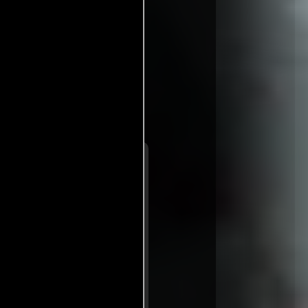
entre disponible
ionales
itorio en un género
na estética cuidada,
ollados y en su mayoría
rgos momentos de inactividad