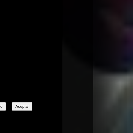
me
No
Aceptar