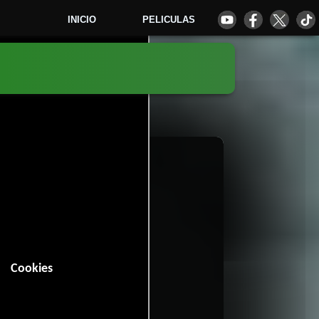
INICIO
PELICULAS
3
Cookies
n (85 minutos).
hriller
.
7 votos)