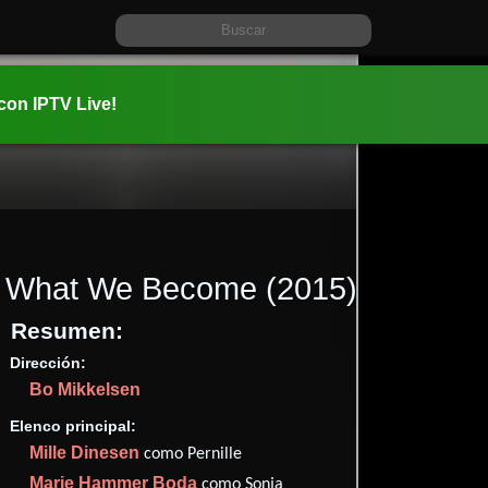
 con IPTV Live!
What We Become
(2015)
Resumen:
Dirección:
Información:
Bo Mikkelsen
2015-10-1
01 hr 25 mi
Elenco principal:
Terror
T
y
Mille Dinesen
como Pernille
✮60
(39
Marie Hammer Boda
como Sonja