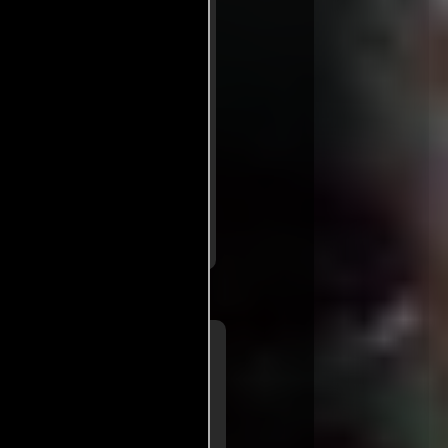
ico. La acción, que se limita
o esperaría en una película
a falta de originalidad y el
le de una serie que como
estacarse en el panorama del
..ver fuentes
a de
Diego Muñoz
ario El Mercurio
rio y demorando