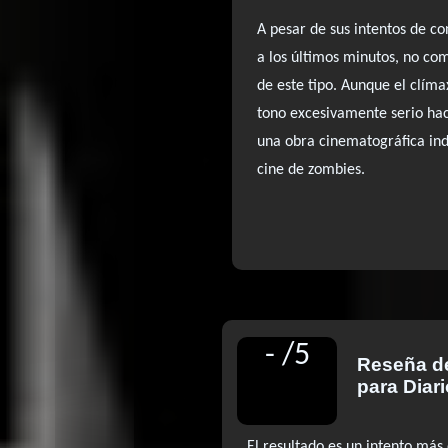
A pesar de sus intentos de con
a los últimos minutos, no co
de este tipo. Aunque el clímax
tono excesivamente serio ha
una obra cinematográfica ind
cine de zombies.
-
/
5
Reseña 
para Diar
El resultado es un intento más