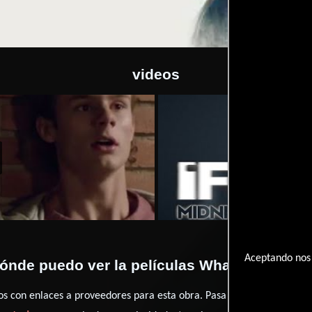
videos
 What We Become
2015-10-13
What We Become
Video de
Aceptando nos 
ónde puedo ver la películas What We Beco
con enlaces a proveedores para esta obra. Pasa por nuestro catál