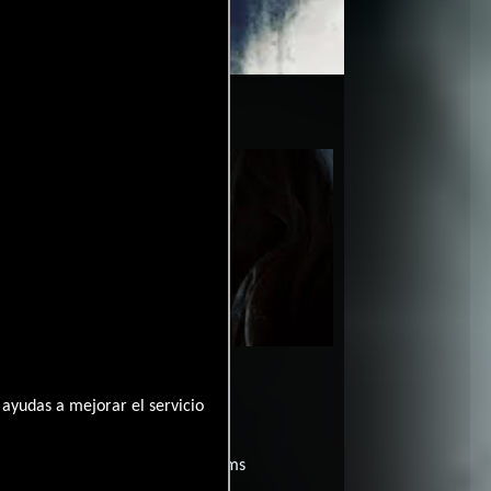
 la película What We Become
2015-10-13
ayudas a mejorar el servicio
me?
películas
ogo de
y encuentra films