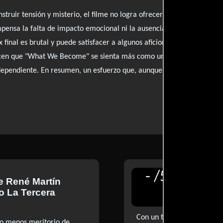
struir tensión y misterio, el filme no logra ofrecer algo nuevo al públ
mpensa la falta de impacto emocional ni la ausencia de sangre que un
 final es brutal y puede satisfacer a algunos aficionados del género, l
cen que "What We Become" se sienta más como un capítulo desechab
ependiente. En resumen, un esfuerzo que, aunque digno, no logra d
-
/
5
de
René Martín
Reseñ
io La Tercera
para Di
Con un tono demasiado se
 o menos meritorio de