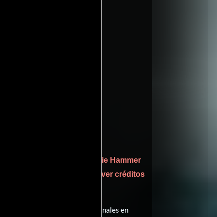
ritic
ffinity
entomatoes
Marie Hammer
quien interpreta a Pernille,
ver créditos
sempeñando el papel de Læge (
ta película tiene diálogos originales en