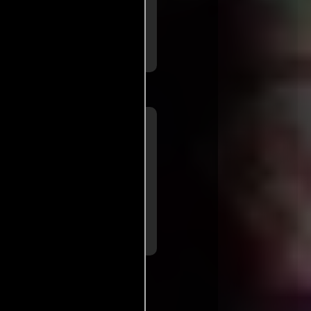
mos visto en tantas veces, la
una ejecución correcta que
de tensión, y un clímax
..ver más
er la tarea.
a de
Gaspar
man
para Diario
énero hecha en Dinamarca es
..ver
a de las convenciones.