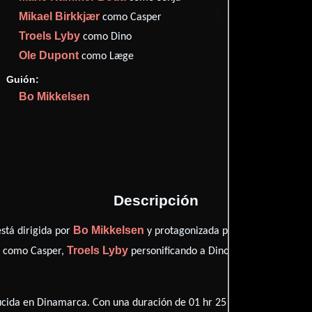
Imdb
57
Mikael Birkkjær
como Casper
Metac
60
Troels Lyby
como Dino
Filma
47
Ole Dupont
como Læge
Rott
57
Guión:
Bo Mikkelsen
Proveedores
Descripción
Bo Mikkelsen
Mille Dinesen
stá dirigida por
y protagonizada por
r
Troels Lyby
Ole Dupont
como Casper,
personificando a Dino y
de
cida en Dinamarca. Con una duración de 01 hr 25 min (85 minutos), es