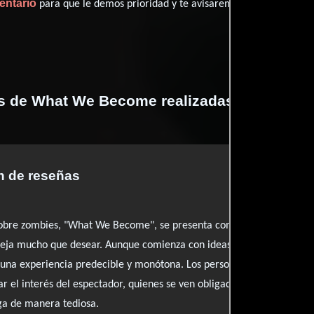
entario
para que le demos prioridad y te avisaremos cuando se encu
as de What We Become realizadas por profes
 de reseñas
sobre zombies, "What We Become", se presenta como un esfuerzo mer
deja mucho que desear. Aunque comienza con ideas prometedoras y u
una experiencia predecible y monótona. Los personajes, poco desarr
ar el interés del espectador, quienes se ven obligados a soportar la
ga de manera tediosa.