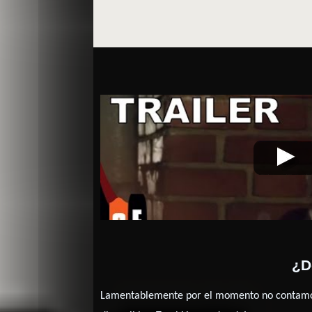
What We Become
Video de la película
¿D
Lamentablemente por el momento no contamos 