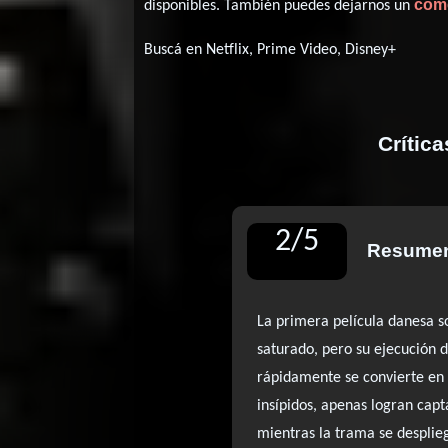
com
disponibles. También puedes dejarnos un
Buscá en Netflix, Prime Video, Disney+
Crític
2
/
5
Resumen
La primera película danesa 
saturado, pero su ejecución 
rápidamente se convierte en 
insípidos, apenas logran capt
mientras la trama se desplie