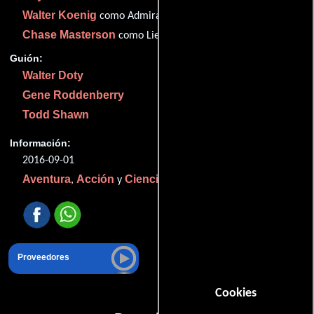
Walter Koenig
como Admiral Harlan Sobol
Chase Masterson
como Lieutenant Susan Kelly
Guión:
Walter Doty
Gene Roddenberry
Todd Shawn
Información:
2016-09-01
Aventura
Acción
Ciencia ficción
,
y
.
Proveedores
Cookies