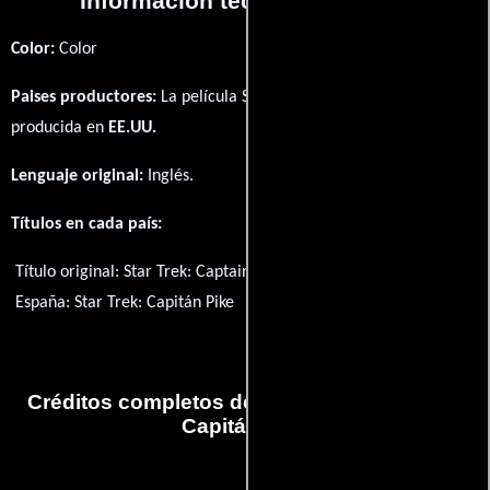
Información técnica y general
Color:
Color
Paises productores:
La película Star Trek: Captain Pike fué
producida en
EE.UU.
Lenguaje original:
Inglés
.
Títulos en cada país:
Título original:
Star Trek: Captain Pike
España:
Star Trek: Capitán Pike
Créditos completos de la película Star Trek:
Capitán Pike