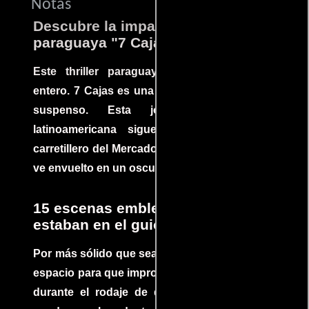
Notas
Descubre la impactante película
paraguaya "7 Cajas"
Este thriller paraguayo cautivó al mundo
entero. 7 Cajas es una explosión de acción y
suspenso. Esta joya cinematográfica
latinoamericana sigue la historia de un
carretillero del Mercado 4 de Asunción que se
ve envuelto en un oscuro mundo de crimen
15 escenas emblemáticas que no
estaban en el guion
Por más sólido que sea un guión siempre hay
espacio para que improvisaciones que se dan
durante el rodaje de determinadas escenas