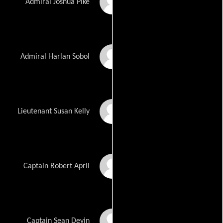
Ray Wise
Admiral Joshua Pike
Walter Koenig
Admiral Harlan Sobol
Chase Masterson
Lieutenant Susan Kelly
Bruce Davison
Captain Robert April
Walter Jones
Captain Sean Devin