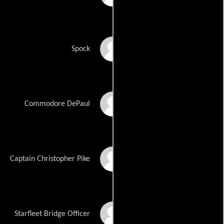
Tom Berklund
Spock
Sean Kenney
Commodore DePaul
Todd Shawn
Captain Christopher Pike
Jenica Mallari
Starfleet Bridge Officer