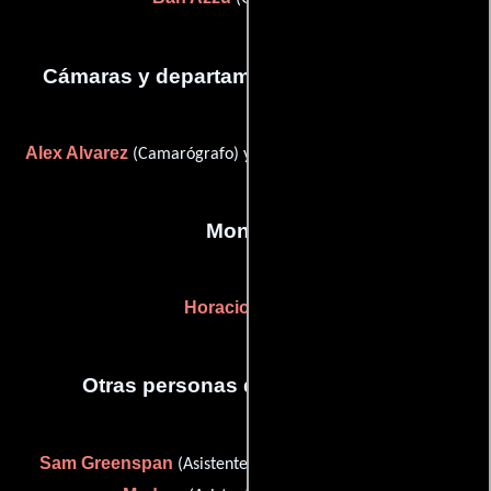
Cámaras y departamento de electricidad
Alex Alvarez
Adonai Interiano
(Camarógrafo) y
(Capataz)
Montaje
Horacio Flores
Otras personas que participaron
Sam Greenspan
Elizabeth
(Asistente de producción) y