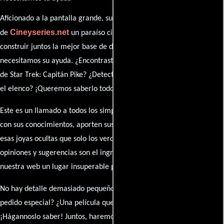
Aficionado a la pantalla grande, su participación es clave para hacer
Cineyseries.net
de
un paraíso cinéfilo completo. Queremos
construir juntos la mejor base de datos cinematográfica, pero
necesitamos su ayuda. ¿Encontraste algún dato faltante en la ficha
de Star Trek: Capitán Pike? ¿Detectaste algún error en la sinopsis o
el elenco? ¡Queremos saberlo todo!
Este es un llamado a todos los simpatizantes del cine: contribuyan
con sus conocimientos, aporten sus descubrimientos y compartan
esas joyas ocultas que solo los verdaderos fanáticos conocen. Sus
opiniones y sugerencias son el ingrediente secreto que hará de
nuestra web un lugar insuperable para los amantes del celuloide.
No hay detalle demasiado pequeño ni opinión insignificante. ¿Algún
pedido especial? ¿Una película que sueñas con ver reseñada?
¡Hágannoslo saber! Juntos, haremos de esta comunidad el epicentro