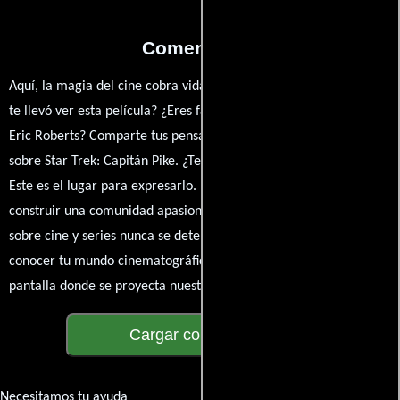
Comentarios
Aquí, la magia del cine cobra vida a través de tus opiniones. ¿Qué
te llevó ver esta película? ¿Eres fan de Todd Shawn, Linda Park o
Eric Roberts? Comparte tus pensamientos, emociones y críticas
sobre Star Trek: Capitán Pike. ¿Te hizo reír, llorar o reflexionar?
Este es el lugar para expresarlo. ¡No te guardes nada! Queremos
construir una comunidad apasionada donde la conversación
sobre cine y series nunca se detenga. Únete a la charla y déjanos
conocer tu mundo cinematográfico. ¡Los comentarios son la
pantalla donde se proyecta nuestra diversidad de opiniones!
Cargar comentarios
Necesitamos tu ayuda