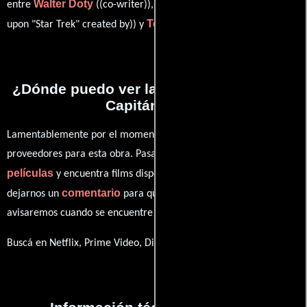
Walter Doty
Gene Roddenberry
entre
((co-writer)),
((Based
Todd Shawn
upon "Star Trek" created by)) y
(Escritor).
¿Dónde puedo ver la películas Star Trek:
Capitán Pike?
Lamentablemente por el momento no contamos con enlaces a
proveedores para esta obra. Pasa por nuestro catálogo de
películas
y encuentra films disponibles. También puedes
comentario
dejarnos un
para que le demos prioridad y te
avisaremos cuando se encuentre disponible
Buscá en Netflix, Prime Video, Disney+