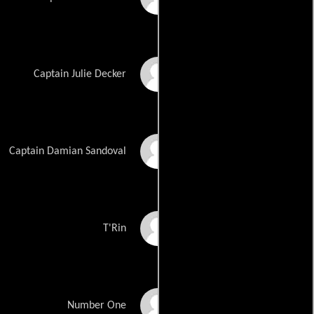
Krystal Vee
Captain Julie Decker
Jorge-Luis Pallo
Captain Damian Sandoval
Chalet Lizette
T'Rin
Brannan
Jasmine Hester
Number One