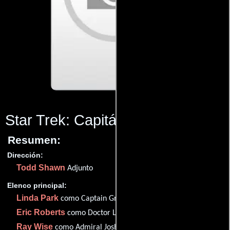
Star Trek: Capitán Pike
(2016)
Resumen:
Dirección:
Todd Shawn
Adjunto
Elenco principal:
Linda Park
como Captain Grace Shintal
Eric Roberts
como Doctor Lee Parsons
Ray Wise
como Admiral Joshua Pike