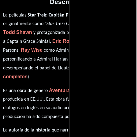
Descripción
La películas
Star Trek: Capitán Pike
del año 2016, conocida
originalmente como "
Star Trek: Captain Pike
", está dirigida por
Todd Shawn
Linda Park
y protagonizada por
quien interpreta
Eric Roberts
a Captain Grace Shintal,
en el papel de Doctor Lee
Ray Wise
Walter Koenig
Parsons,
como Admiral Joshua Pike,
Chase Masterson
personificando a Admiral Harlan Sobol y
ver créditos
desempeñando el papel de Lieutenant Susan Kelly (
completos
).
Aventura
Acción
Ciencia ficción
Es una obra de género
,
y
producida en EE.UU.. Esta obra fue grabada originalmente con
dialogos en
Inglés
en su audio original. La banda sonora para esta
Chris DuBrock
producción ha sido compuesta por
.
La autoría de la historia que narra esta obra está compartida