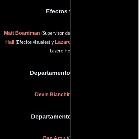
Efectos visuales
Matt Boardman
Tommy Ray
(Supervisor de efectos visuales),
Hall
Lazaro Hernandez
(Efectos visuales) y
(visual effects (as
Lazero Hernandez))
Departamento de maquillaje
Devin Bianchini
(Maquilladora)
Departamento de vestuario
Ban Azzu
(Guardarropa)