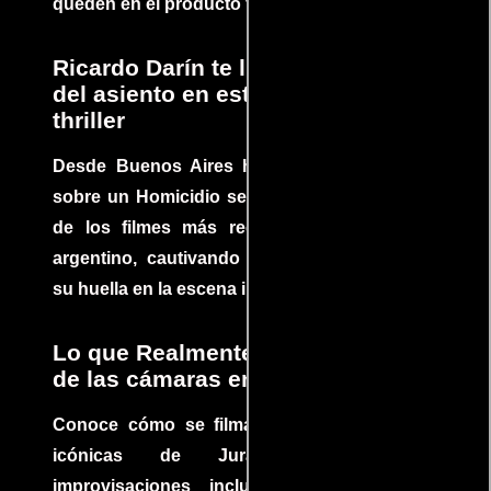
queden en el producto final.
Ricardo Darín te llevará al borde
del asiento en este increíble
thriller
Desde Buenos Aires hasta el mundo, Tesis
sobre un Homicidio se ha convertido en uno
de los filmes más recomendados del cine
argentino, cautivando audiencias y dejando
su huella en la escena internacional.
Lo que Realmente Sucedió detrás
de las cámaras en Jurassic Park
Conoce cómo se filmaron algunas escenas
icónicas de Jurassic Park, con
improvisaciones incluidas. ¡Descubre las