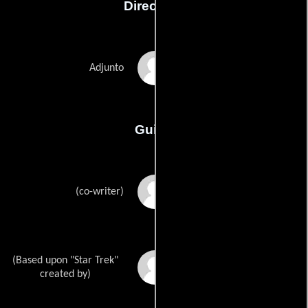
Dirección
Todd Shawn
Adjunto
Guión
Walter Dotys
(co-writer)
(Based upon "Star Trek"
Gene Roddenberrys
created by)