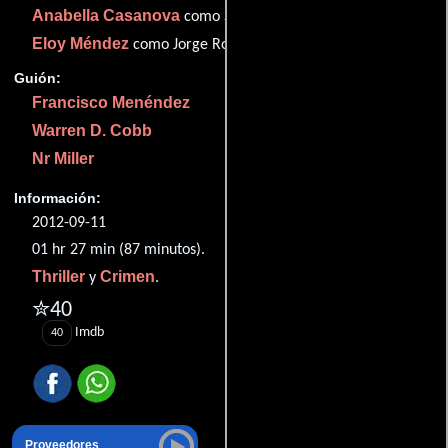
Anabella Casanova
como Stacy Lawson
Eloy Méndez
como Jorge Rodriguez
Guión:
Francisco Menéndez
Warren D. Cobb
Nr Miller
Información:
2012-09-11
01 hr 27 min (87 minutos).
Thriller
Crimen
y
.
✮40
Imdb
40
Proveedores