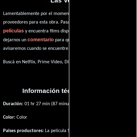
Las Vegas?
Lamentablemente por el momento no contamos con enlaces a
proveedores para esta obra. Pasa por nuestro catálogo de
películas
y encuentra films disponibles. También puedes
comentario
dejarnos un
para que le demos prioridad y te
avisaremos cuando se encuentre disponible
Buscá en Netflix, Prime Video, Disney+
Información técnica y general
Duración:
01 hr 27 min (87 minutos) .
Color:
Color
Paises productores:
La película Stealing Las Vegas fué producida