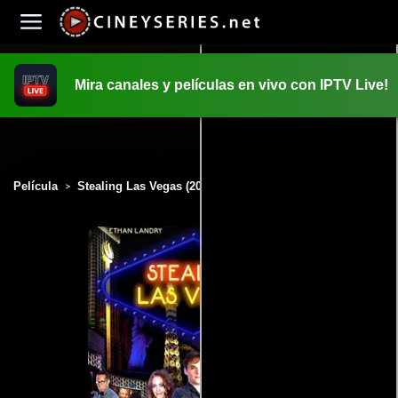
Mira canales y películas en vivo con IPTV Live!
INICIO
PELICULAS
Película
Stealing Las Vegas (2012)
>