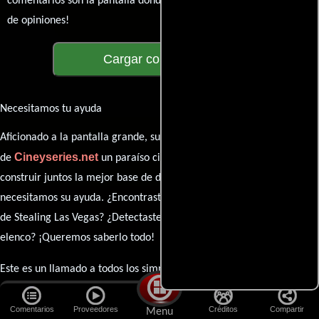
comentarios son la pantalla donde se proyecta nuestra diversidad
de opiniones!
Cargar comentarios
Necesitamos tu ayuda
Aficionado a la pantalla grande, su participación es clave para hacer
Cineyseries.net
de
un paraíso cinéfilo completo. Queremos
construir juntos la mejor base de datos cinematográfica, pero
necesitamos su ayuda. ¿Encontraste algún dato faltante en la ficha
de Stealing Las Vegas? ¿Detectaste algún error en la sinopsis o el
elenco? ¡Queremos saberlo todo!
Este es un llamado a todos los simpatizantes del cine: contribuyan
con sus conocimientos, aporten sus descubrimientos y compartan
esas joyas ocultas que solo los verdaderos fanáticos conocen. Sus
Comentarios
Proveedores
Créditos
Compartir
Menu