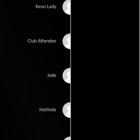
Dee Cutrone
Keno Lady
George Harvey
Club Attendee
Dabling
Vanessa Elgrichi
Jade
Mac Hines
Hellhole