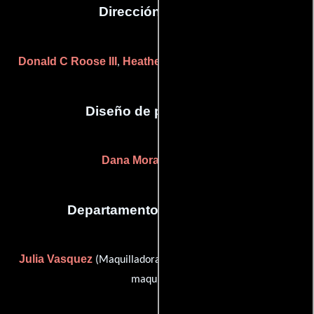
Dirección artística
Donald C Roose III
Heather Caliguire
Kania Tucker
,
y
Diseño de producción
Dana Moran Williams
Departamento de maquillaje
Julia Vasquez
Megan Williams
(Maquilladora) y
(Jefe de
maquillaje)