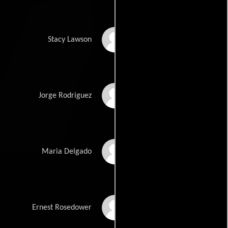
Anabella Casanova
Stacy Lawson
Eloy Méndez
Jorge Rodriguez
Krissy Terry
Maria Delgado
Labrandon Shead
Ernest Rosedower