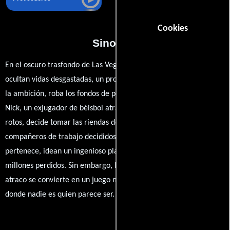
Cookies
Sinopsis
En el oscuro trasfondo de Las Vegas, donde las luces brillantes
ocultan vidas desgastadas, un propietario de casino, cegado por
la ambición, roba los fondos de pensiones de sus empleados.
Nick, un exjugador de béisbol atrapado en este mundo de sueños
rotos, decide tomar las riendas de su destino. Con un grupo de
compañeros de trabajo decididos a recuperar lo que les
pertenece, idean un ingenioso plan para recuperar los 20
millones perdidos. Sin embargo, lo que comienza como un simple
atraco se convierte en un juego mortal de astucia y traición
donde nadie es quien parece ser.