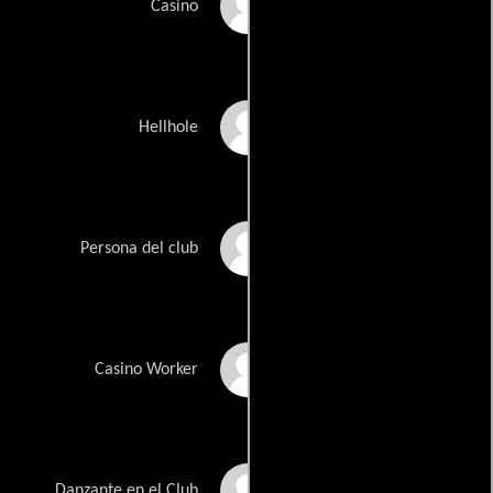
Steven McRae
Casino
Lindsey Naves
Hellhole
Linda Nicolette
Persona del club
Hannah Parker
Casino Worker
Reagan Pfifer
Danzante en el Club