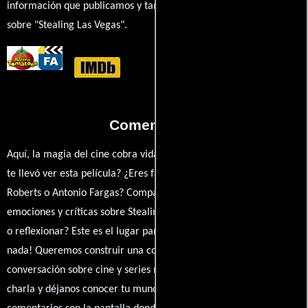
información que publicamos y también ampliar tu conocimiento
sobre "Stealing Las Vegas".
Comentarios
Aquí, la magia del cine cobra vida a través de tus opiniones. ¿Qué
te llevó ver esta película? ¿Eres fan de Francisco Menéndez, Eric
Roberts o Antonio Fargas? Comparte tus pensamientos,
emociones y críticas sobre Stealing Las Vegas. ¿Te hizo reír, llorar
o reflexionar? Este es el lugar para expresarlo. ¡No te guardes
nada! Queremos construir una comunidad apasionada donde la
conversación sobre cine y series nunca se detenga. Únete a la
charla y déjanos conocer tu mundo cinematográfico. ¡Los