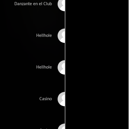
Jessica Jones
Danzante en el Club
Lance Klepper
Hellhole
Rachel Lanyi
Hellhole
Steven McRae
Casino