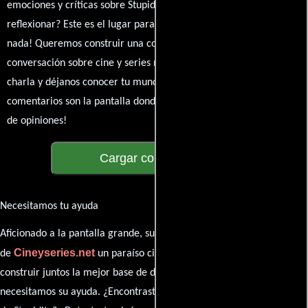
emociones y críticas sobre Stupidity. ¿Te hizo reír, llorar o
reflexionar? Este es el lugar para expresarlo. ¡No te guardes
nada! Queremos construir una comunidad apasionada donde la
conversación sobre cine y series nunca se detenga. Únete a la
charla y déjanos conocer tu mundo cinematográfico. ¡Los
comentarios son la pantalla donde se proyecta nuestra diversidad
de opiniones!
Cargar comentarios
Necesitamos tu ayuda
Aficionado a la pantalla grande, su participación es clave para hacer
Cineyseries.net
de
un paraíso cinéfilo completo. Queremos
construir juntos la mejor base de datos cinematográfica, pero
necesitamos su ayuda. ¿Encontraste algún dato faltante en la ficha