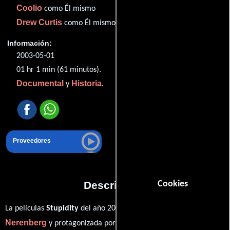
Coolio
como Él mismo
Drew Curtis
como Él mismo
Información:
2003-05-01
01 hr 1 min (61 minutos).
Documental
Historia
y
.
Proveedores
Descripción
Cookies
Albert
La películas
Stupidity
del año 2003, está dirigida por
Nerenberg
George W. Bush
y protagonizada por
quien