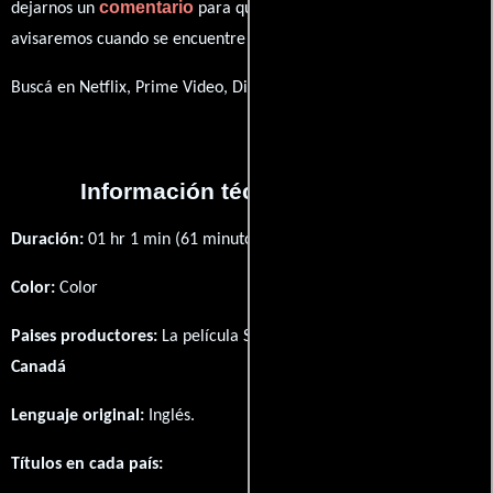
comentario
dejarnos un
para que le demos prioridad y te
avisaremos cuando se encuentre disponible
Buscá en Netflix, Prime Video, Disney+
Información técnica y general
Duración:
01 hr 1 min (61 minutos) .
Color:
Color
Paises productores:
La película Stupidity fué producida en
Canadá
Lenguaje original:
Inglés
.
Títulos en cada país: