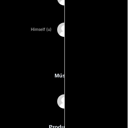
Grant Sturgeon
Himself (u)
Música
The Morons
Producción