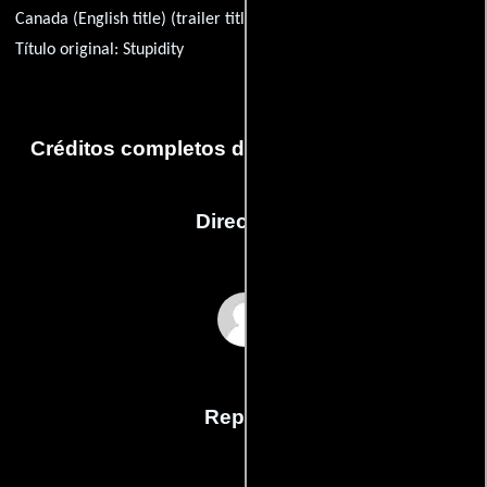
Canada (English title) (trailer title):
Stupidity: The Documentary
Título original:
Stupidity
Créditos completos de la película Stupidity
Dirección
Albert Nerenberg
Reparto