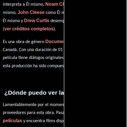
Noam Chomsky
interpreta a Él mismo,
en el papel de Él
John Cleese
Coolio
mismo,
como Él mismo,
personificando a
Drew Curtis
Él mismo y
desempeñando el papel de Él mismo
ver créditos completos
(
).
Documental
Historia
Es una obra de género
e
producida en
Canadá. Con una duración de 01 hr 1 min (61 minutos), esta
película tiene diálogos originales en
Inglés
. La banda sonora para
The Morons
esta producción ha sido compuesta por
.
¿Dónde puedo ver la películas Stupidity?
Lamentablemente por el momento no contamos con enlaces a
proveedores para esta obra. Pasa por nuestro catálogo de
películas
y encuentra films disponibles. También puedes