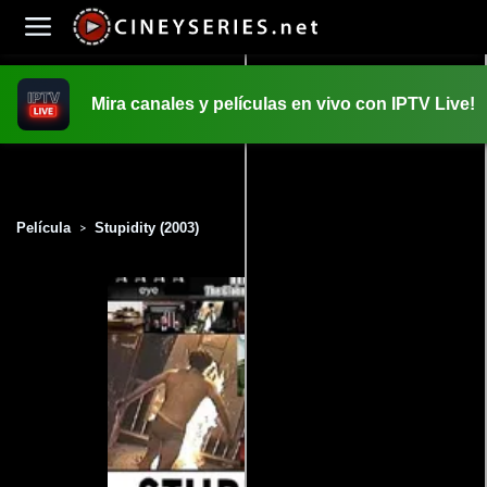
Mira canales y películas en vivo con IPTV Live!
INICIO
PELICULAS
Película
Stupidity (2003)
>