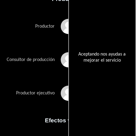
Shannon Brown
Productor
Aceptando nos ayudas a
Jesse D. Ikeman
Consultor de producción
mejorar el servicio
Albert Nerenberg
Productor ejecutivo
Efectos visuales