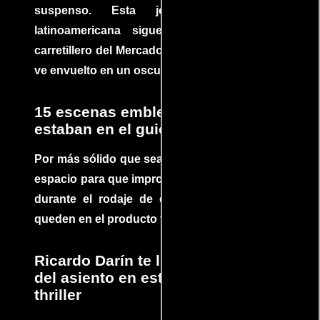
suspenso. Esta joya cinematográfica
latinoamericana sigue la historia de un
carretillero del Mercado 4 de Asunción que se
ve envuelto en un oscuro mundo de crimen
15 escenas emblemáticas que no
estaban en el guion
Por más sólido que sea un guión siempre hay
espacio para que improvisaciones que se dan
durante el rodaje de determinadas escenas
queden en el producto final.
Ricardo Darín te llevará al borde
del asiento en este increíble
thriller