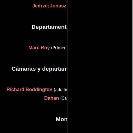
Jedrzej Jonasz
(Efectos visuales)
Departamento de editorial
Marc Roy
(Primer asistente de editor)
Cámaras y departamento de electricidad
Richard Boddington
Alain
(additional cinematographer) y
Dahan
(Camarógrafo)
Montaje