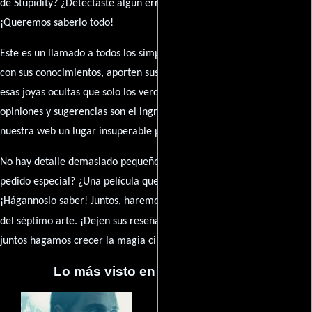
de Stupidity? ¿Detectaste algún error en la sinopsis o el elenco?
¡Queremos saberlo todo!
Este es un llamado a todos los simpatizantes del cine: contribuyan
con sus conocimientos, aporten sus descubrimientos y compartan
esas joyas ocultas que solo los verdaderos fanáticos conocen. Sus
opiniones y sugerencias son el ingrediente secreto que hará de
nuestra web un lugar insuperable para los amantes del celuloide.
No hay detalle demasiado pequeño ni opinión insignificante. ¿Algún
pedido especial? ¿Una película que sueñas con ver reseñada?
¡Hágannoslo saber! Juntos, haremos de esta comunidad el epicentro
caja de comentarios
del séptimo arte. ¡Dejen sus reseña en la
y
juntos hagamos crecer la magia cinematográfica!
Lo más visto en Cineyseries.net