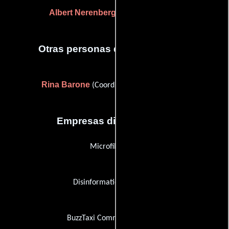
Albert Nerenberg
Adam Nicholls
y
Otras personas que participaron
Rina Barone
(Coordinador de produccion)
Empresas distribuidoras
Microfilms Inc.
Disinformation Company
BuzzTaxi Commincations Inc.