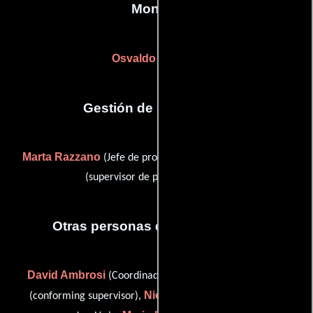
Montaje
Osvaldo Bargero
Gestión de producción
Marta Razzano
Pierpaolo Verga
(Jefe de producción) y
(supervisor de post-producción)
Otras personas que participaron
David Ambrosi
Mauro Elefante
(Coordinador aéreo),
Nicoletta Grillo
(conforming supervisor),
(Contador de