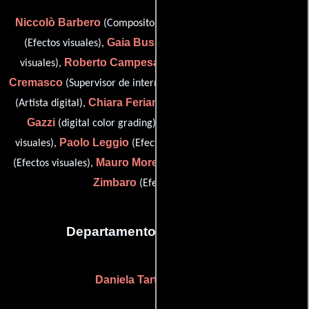
Niccolò Barbero
Valentina Bologna
(Compositor digital),
Gaia Bussolati
(Efectos visuales),
(Supervisor de efectos
Roberto Campesato
Sergio
visuales),
(Efectos visuales),
Cremasco
Mauro Elefante
(Supervisor de intermedio digital),
Chiara Feriani
Christian
(Artista digital),
(Efectos visuales),
Gazzi
Francesco Grisi
(digital color grading),
(Efectos
Paolo Leggio
Roberta Longo
visuales),
(Efectos visuales),
Mauro Moretti
Andrea
(Efectos visuales),
(Efectos visuales) y
Zimbaro
(Efectos visuales)
Departamento de maquillaje
Daniela Tartari
(Estilista)