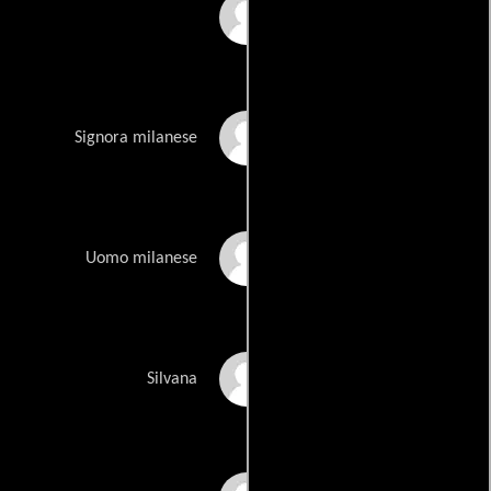
Vittoria Corallo
Anna Ferzetti
Signora milanese
Mino Manni
Uomo milanese
Adriana Marega
Silvana