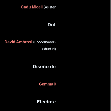
Cadu Miceli
(Asistente de jefe de utilería)
Dobles
David Ambrosi
Mauro Aversano
(Coordinador de dobles) y
(stunt rigger (u))
Diseño de vestuario
Gemma Mascagni
Efectos visuales