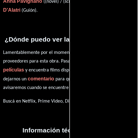
Anna Pavignano
Alessandro
((novel) / (screenplay)) y
D'Alatri
(Guión).
¿Dónde puedo ver la películas Sul mare?
Lamentablemente por el momento no contamos con enlaces a
proveedores para esta obra. Pasa por nuestro catálogo de
películas
y encuentra films disponibles. También puedes
comentario
dejarnos un
para que le demos prioridad y te
avisaremos cuando se encuentre disponible
Buscá en Netflix, Prime Video, Disney+
Información técnica y general