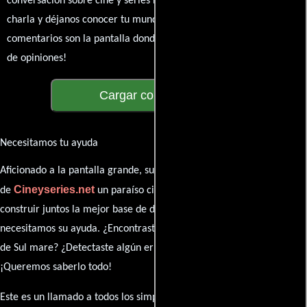
conversación sobre cine y series nunca se detenga. Únete a la
charla y déjanos conocer tu mundo cinematográfico. ¡Los
comentarios son la pantalla donde se proyecta nuestra diversidad
de opiniones!
Cargar comentarios
Necesitamos tu ayuda
Aficionado a la pantalla grande, su participación es clave para hacer
Cineyseries.net
de
un paraíso cinéfilo completo. Queremos
construir juntos la mejor base de datos cinematográfica, pero
necesitamos su ayuda. ¿Encontraste algún dato faltante en la ficha
de Sul mare? ¿Detectaste algún error en la sinopsis o el elenco?
¡Queremos saberlo todo!
Este es un llamado a todos los simpatizantes del cine: contribuyan