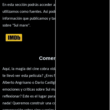
En esta sección podrás acceder a los recursos externos que
utilizamos como fuentes. Así podrás chequear toda la
información que publicamos y también ampliar tu conocimiento
sobre "Sul mare".
Comentarios
Aquí, la magia del cine cobra vida a través de tus opiniones. ¿Qué
te llevó ver esta película? ¿Eres fan de Alessandro D'Alatri,
Alberto Angrisano o Dario Castiglio? Comparte tus pensamientos,
emociones y críticas sobre Sul mare. ¿Te hizo reír, llorar o
reflexionar? Este es el lugar para expresarlo. ¡No te guardes
nada! Queremos construir una comunidad apasionada donde la