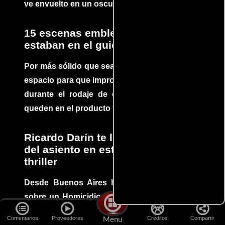
ve envuelto en un oscuro mundo de crimen
15 escenas emblemáticas que no
estaban en el guion
Por más sólido que sea un guión siempre hay
espacio para que improvisaciones que se dan
durante el rodaje de determinadas escenas
queden en el producto final.
Ricardo Darín te llevará al borde
del asiento en este increíble
thriller
Desde Buenos Aires hasta el mundo, Tesis
sobre un Homicidio se ha convertido en uno
de los filmes más recomendados del cine
Comentarios
Proveedores
Créditos
Compartir
Menu
argentino, cautivando audiencias y dejando