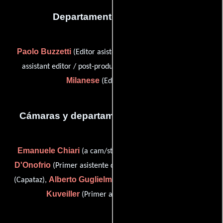
Departamento de editorial
Paolo Buzzetti
Michele Fuccio
(Editor asistente),
(first
Eduardo
assistant editor / post-production assistant) y
Milanese
(Editor asistente)
Cámaras y departamento de electricidad
Emanuele Chiari
Simone
(a cam/steadicam operator),
D'Onofrio
Gabriele Gorga
(Primer asistente de cámara),
Alberto Guglielmi
Massimiliano
(Capataz),
(Fotógrafo) y
Kuveiller
(Primer asistente de cámara)