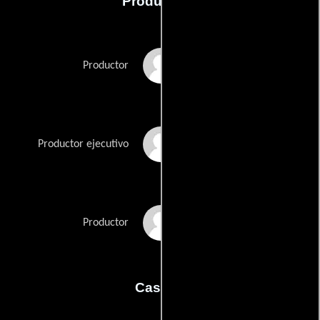
Producción
Paolo Calabresi
Productor
Marconi
Guido De Laurentiis
Productor ejecutivo
Alessio Gramazio
Productor
Casting