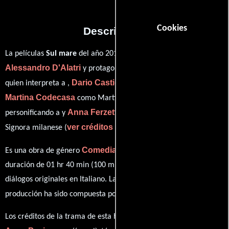
Cookies
Descripción
La películas
Sul mare
del año 2010, está dirigida por
Alessandro D'Alatri
Alberto Angrisano
y protagonizada por
Dario Castiglio
quien interpreta a ,
en el papel de Salvatore,
Martina Codecasa
Vittoria Corallo
como Martina,
Anna Ferzetti
personificando a y
desempeñando el papel de
ver créditos completos
Signora milanese (
).
Comedia
Es una obra de género
producida en Italia. Con una
duración de 01 hr 40 min (100 minutos), esta película tiene
diálogos originales en
Italiano
. La banda sonora para esta
Freaks
producción ha sido compuesta por
.
Los créditos de la trama de esta historia están divididos entre