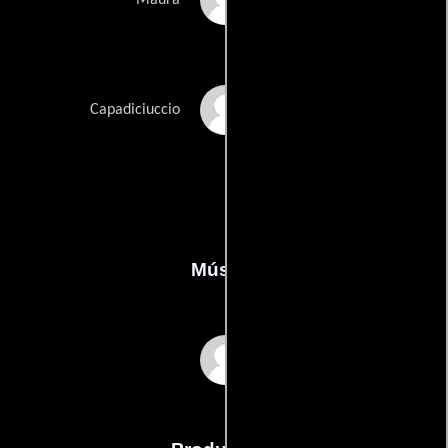
Raffaele Vassallo
Capadiciuccio
Música
Freaks