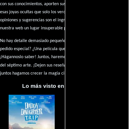
con sus conocimientos, aporten sus descubrimientos y compartan
esas joyas ocultas que solo los verdaderos fanáticos conocen. Sus
opiniones y sugerencias son el ingrediente secreto que hará de
nuestra web un lugar insuperable para los amantes del celuloide.
No hay detalle demasiado pequeño ni opinión insignificante. ¿Algún
pedido especial? ¿Una película que sueñas con ver reseñada?
¡Hágannoslo saber! Juntos, haremos de esta comunidad el epicentro
caja de comentarios
del séptimo arte. ¡Dejen sus reseña en la
y
juntos hagamos crecer la magia cinematográfica!
Lo más visto en Cineyseries.net