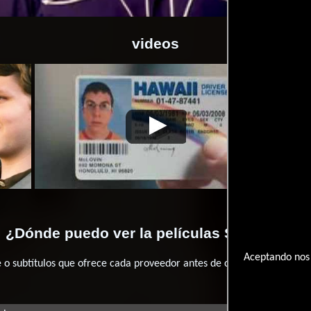
videos
-11-22
Supercool
Video de la película Supercool
2007-11-22
Super
¿Dónde puedo ver la películas Supercool?
Aceptando nos 
 subtítulos que ofrece cada proveedor antes de comprar, alquilar o 