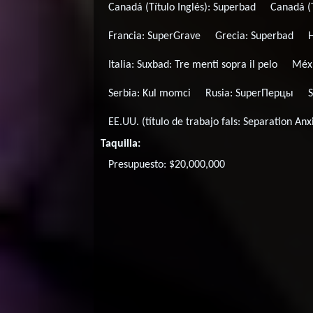
Canadá (Título Inglés):
Superbad
Canadá (T
Francia:
SuperGrave
Grecia:
Superbad
Italia:
Suxbad: Tre menti sopra il pelo
Méx
Serbia:
Kul momci
Rusia:
SuperПерцы
EE.UU. (título de trabajo fals:
Separation Anx
Taquilla:
Presupuesto: $20,000,000