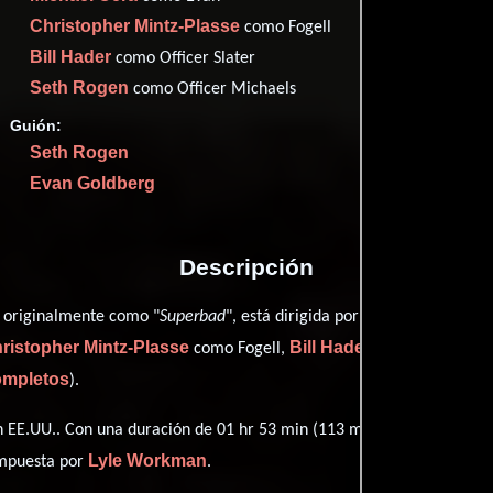
Imdb
76
Christopher Mintz-Plasse
como Fogell
Bill Hader
como Officer Slater
Seth Rogen
como Officer Michaels
Guión:
Proveedores
Seth Rogen
Evan Goldberg
Descripción
Greg Mottola
 originalmente como "
Superbad
", está dirigida por
y 
ristopher Mintz-Plasse
Bill Hader
como Fogell,
personificando a
completos
).
 EE.UU.. Con una duración de 01 hr 53 min (113 minutos), esta pelícu
Lyle Workman
ompuesta por
.