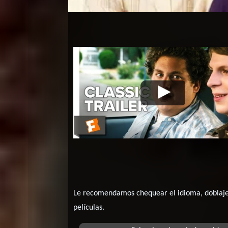
Supercool
Video de la película Supercool
2007
Le recomendamos chequear el idioma, doblaje o
películas.