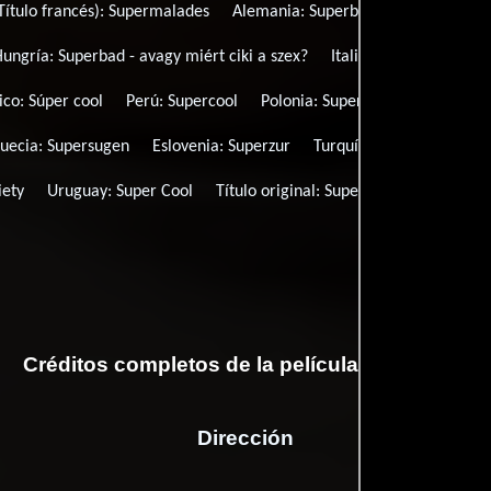
ítulo francés):
Supermalades
Alemania:
Superbad
Estonia:
Supe
Hungría:
Superbad - avagy miért ciki a szex?
Italia (Título pre-estr
ico:
Súper cool
Perú:
Supercool
Polonia:
Supersamiec
Portuga
Suecia:
Supersugen
Eslovenia:
Superzur
Turquía (Título turco):
Ço
iety
Uruguay:
Super Cool
Título original:
Superbad
Créditos completos de la película Supercool
Dirección