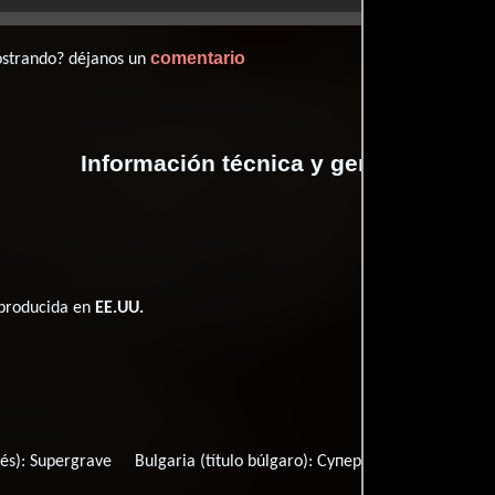
comentario
ostrando? déjanos un
Información técnica y general
 producida en
EE.UU.
cés):
Supergrave
Bulgaria (título búlgaro):
Суперяки
Brasil:
Supe