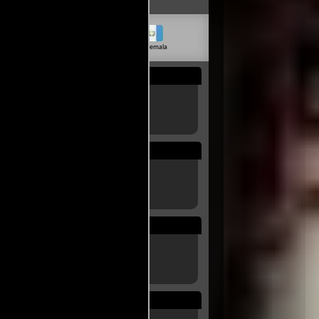
livia
Venezuela
Guatemala
Rep. Dom.
Uruguay