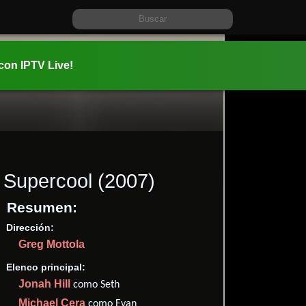
 con IPTV Live!
Supercool
(2007)
Resumen:
Dirección:
Información:
Greg Mottola
2007-11-2
01 hr 53 m
Elenco principal:
Comedia
.
Jonah Hill
como Seth
✮76
Michael Cera
como Evan