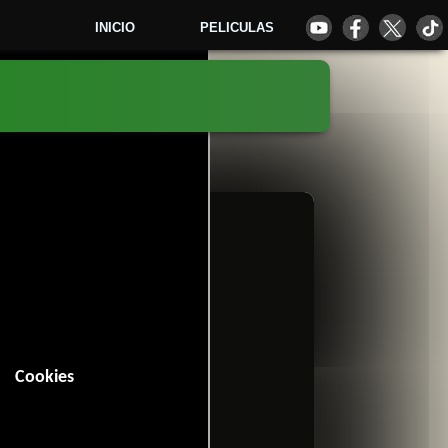
INICIO
PELICULAS
2
Cookies
in (113 minutos).