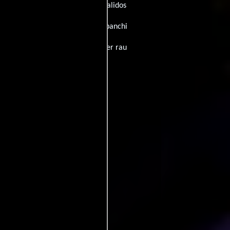
rbad: ülikõva!
España:
Supersalidos
eno):
Superbad - Maiali dietro ai banchi
l:
Super Baldas
Rumania:
Super rau
k fena
Ucrania:
Супер перцi