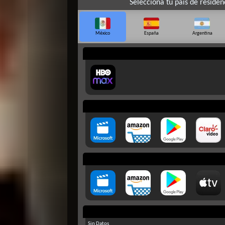
Selecciona tu país de residen
México
España
Argentina
Sin Datos