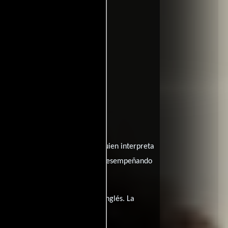
Jonah Hill
protagonizada por
quien interpreta
Seth Rogen
 Officer Slater y
desempeñando
la tiene diálogos originales en
Inglés
. La