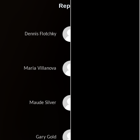
Reparto
Michael Panes
Dennis Flotchky
Cheri Oteri
Maria Villanova
Jane Lynch
Maude Silver
Sam Robards
Gary Gold