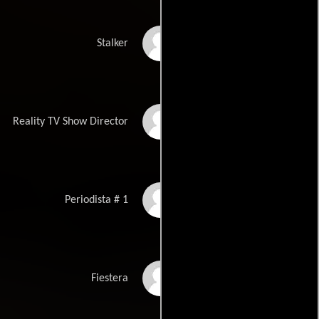
Robyn Moran
Stalker
Erick Nathan
Reality TV Show Director
Kestrin Pantera
Periodista # 1
Chase Polan
Fiestera