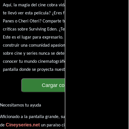
Aquí, la magia del cine cobra vida a través de tus opiniones. ¿Qué
te llevó ver esta película? ¿Eres fan de Greg Pritikin, Michael
Panes o Cheri Oteri? Comparte tus pensamientos, emociones y
críticas sobre Surviving Eden. ¿Te hizo reír, llorar o reflexionar?
Este es el lugar para expresarlo. ¡No te guardes nada! Queremos
construir una comunidad apasionada donde la conversación
sobre cine y series nunca se detenga. Únete a la charla y déjanos
conocer tu mundo cinematográfico. ¡Los comentarios son la
pantalla donde se proyecta nuestra diversidad de opiniones!
Cargar comentarios
Necesitamos tu ayuda
Aficionado a la pantalla grande, su participación es clave para hacer
Cineyseries.net
de
un paraíso cinéfilo completo. Queremos