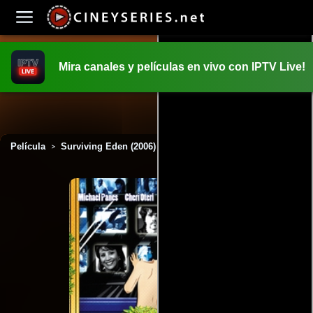
Mira canales y películas en vivo con IPTV Live!
INICIO
PELICULAS
Película
Surviving Eden (2006)
>