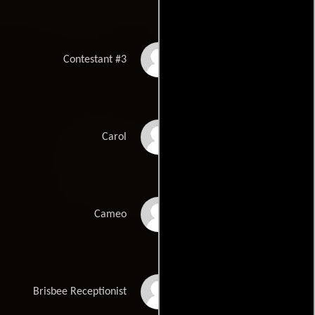
Craig Braun
Contestant #3
Lisa Deane
Carol
Illeana Douglas
Cameo
Natasha Elliott
Brisbee Receptionist