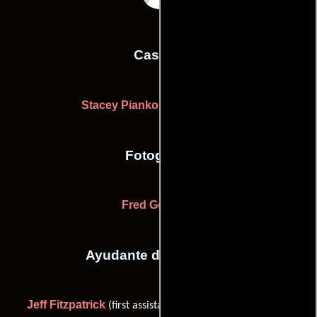
Casting
Stacey Pianko
Orly Sitowitz
y
Fotografia
Fred Goodich
Ayudante de dirección
Jeff Fitzpatrick
(first assistant director (as Jeff Carlson))