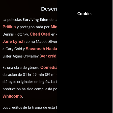
Descripción
Cookies
Greg
La películas
Surviving Eden
del año 2006, está dirigida por
Pritikin
Michael Panes
y protagonizada por
quien interpreta a
Cheri Oteri
Dennis Flotchky,
en el papel de Maria Villanova,
Jane Lynch
Sam Robards
como Maude Silver,
personificando
Savannah Haske
a Gary Gold y
desempeñando el papel de
ver créditos completos
Sister Agnes O'Malley (
).
Comedia
Es una obra de género
producida en EE.UU.. Con una
duración de 01 hr 29 min (89 minutos), esta película tiene
diálogos originales en
Inglés
. La banda sonora para esta
Greg Pritikin
Ian
producción ha sido compuesta por
y
Whitcomb
.
Los créditos de la trama de esta historia están divididos entre