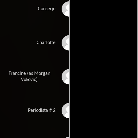
Allison Threadgold
Conserje
Christina Venuti
Charlotte
Francine (as Morgan
Morgan Walsh
Vukovic)
Elizabeth Warner
Periodista # 2