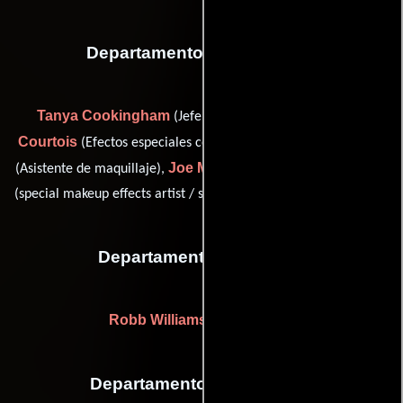
Departamento de maquillaje
Tanya Cookingham
Alexandra
(Jefe de maquillaje),
Courtois
Jaime Franco
(Efectos especiales con maquillaje),
Joe Matke
Scott Ramp
(Asistente de maquillaje),
(Estilista) y
(special makeup effects artist / special makeup effects designer)
Departamento de musica
Robb Williamson
(Productor)
Departamento de vestuario