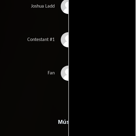
Ken Weiler
Joshua Ladd
PaSean Wilson
Contestant #1
Pauline Yasuda
Fan
Música