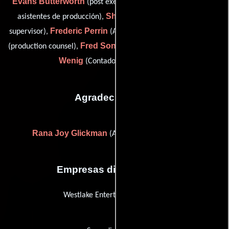
Evans Butterworth
Sean Fodor
(post executive),
(Jefe de
Sherie Giehtbrock
asistentes de producción),
(Guionista
Frederic Perrin
Rick Rosenthal
supervisor),
(Abastecedor),
Fred Song
Kevin
(production counsel),
(marketing director) y
Wenig
(Contador de producción)
Agradecimientos
Rana Joy Glickman
(Agradecimiento especial)
Empresas distribuidoras
Westlake Entertainment Group