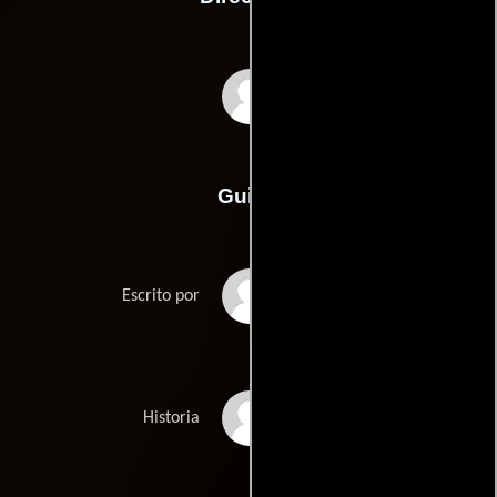
Greg Pritikin
Guión
Greg Pritikins
Escrito por
Joanne Storkans
Historia