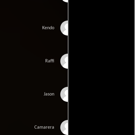
Kentaro Abe
Kendo
Danny Alexander
Raffi
Jason Batchko
Jason
Ellie Boucher
Camarera