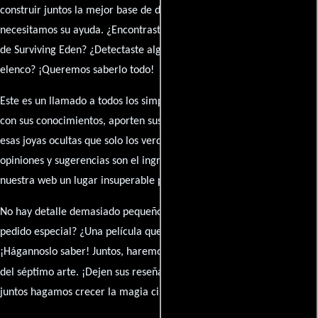
construir juntos la mejor base de datos cinematográfica, pero
necesitamos su ayuda. ¿Encontraste algún dato faltante en la ficha
de Surviving Eden? ¿Detectaste algún error en la sinopsis o el
elenco? ¡Queremos saberlo todo!
Este es un llamado a todos los simpatizantes del cine: contribuyan
con sus conocimientos, aporten sus descubrimientos y compartan
esas joyas ocultas que solo los verdaderos fanáticos conocen. Sus
opiniones y sugerencias son el ingrediente secreto que hará de
nuestra web un lugar insuperable para los amantes del celuloide.
No hay detalle demasiado pequeño ni opinión insignificante. ¿Algún
pedido especial? ¿Una película que sueñas con ver reseñada?
¡Hágannoslo saber! Juntos, haremos de esta comunidad el epicentro
caja de comentarios
del séptimo arte. ¡Dejen sus reseña en la
y
juntos hagamos crecer la magia cinematográfica!