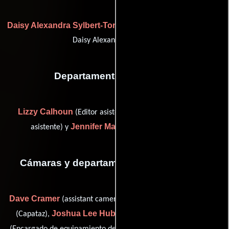
Daisy Alexandra Sylbert-Torres
(set costumer: re-shoots (as
Daisy Alexandra Sylbert))
Departamento de editorial
Lizzy Calhoun
Justin Krohn
(Editor asistente),
(Editor
Jennifer Macfarlane
asistente) y
(Editor on-line)
Cámaras y departamento de electricidad
Dave Cramer
Vesa Holle
(assistant camera: high definition),
Joshua Lee Huber
Sunny Lee
(Capataz),
(Electricista),
Joseph M. Setele