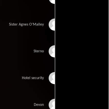
Savannah Haske
Sister Agnes O'Malley
Peter Dinklage
Sterno
Billy Nash
Hotel security
Jackie Katzman
Devon