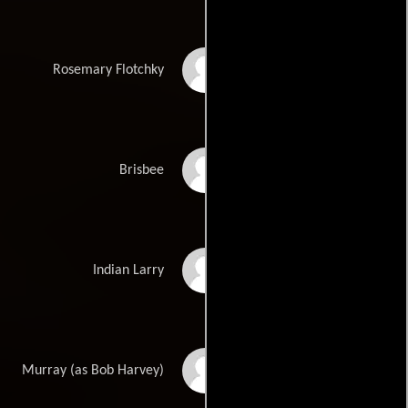
Conchata Ferrell
Rosemary Flotchky
Brian Gattas
Brisbee
Jeremy Guskin
Indian Larry
Robert Harvey
Murray (as Bob Harvey)