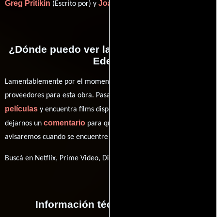
Greg Pritikin
Joanne Storkan
(Escrito por) y
(Historia).
¿Dónde puedo ver la películas Surviving
Eden?
Lamentablemente por el momento no contamos con enlaces a
proveedores para esta obra. Pasa por nuestro catálogo de
películas
y encuentra films disponibles. También puedes
comentario
dejarnos un
para que le demos prioridad y te
avisaremos cuando se encuentre disponible
Buscá en Netflix, Prime Video, Disney+
Información técnica y general