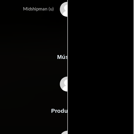
Mason Cardiff
Midshipman (u)
Música
Maurice Jarre
Producción