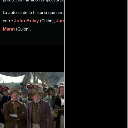
producción ha sido compuesta por
.
La autoría de la historia que narra esta obra está compartida
John Briley
James Clavell
Stanley
entre
(Guión),
(Novela) y
Mann
(Guión).