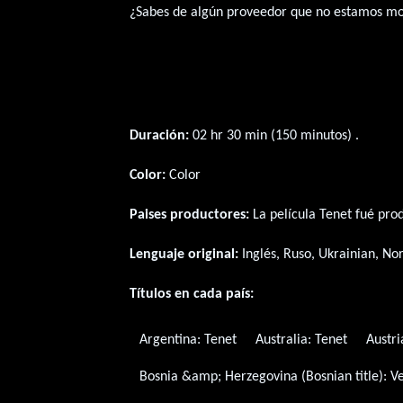
¿Sabes de algún proveedor que no estamos m
Duración:
02 hr 30 min (150 minutos) .
Color:
Color
Paises productores:
La película Tenet fué pro
Lenguaje original:
Inglés
,
Ruso
,
Ukrainian
,
No
Títulos en cada país:
Argentina:
Tenet
Australia:
Tenet
Austri
Bosnia &amp; Herzegovina (Bosnian title):
V