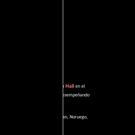
Jefferson Hall
nterpreta a Pasajero,
en el
John David Washington
 y
desempeñando
riginales en
Inglés
,
Ruso
,
Ukrainian
,
Noruego
,