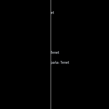
heca:
Tenet
Dinamarca:
Tenet
tulo sueco):
Tenet
Francia:
Tenet
net
India (Título Inglés):
Tenet
 (título de Inglés):
Tenet
t
México:
Tenet
Tenet
Filipinas (Título Inglés):
Tenet
:
Tenet
Eslovaquia:
Tenet
España:
Tenet
ет
Reino Unido:
Tenet
ón original subtitulada):
Tenet