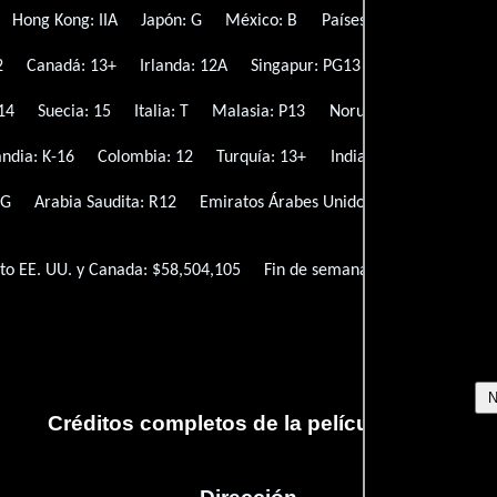
Hong Kong: IIA
Japón: G
México: B
Países Bajos: 12
Nuev
2
Canadá: 13+
Irlanda: 12A
Singapur: PG13
Suiza: 12
Tai
 14
Suecia: 15
Italia: T
Malasia: P13
Noruega: 12
Rusia: 
andia: K-16
Colombia: 12
Turquía: 13+
India: UA
República 
PG
Arabia Saudita: R12
Emiratos Árabes Unidos: PG-15
to EE. UU. y Canada: $58,504,105
Fin de semana de apertura EE. U
Créditos completos de la película Tenet