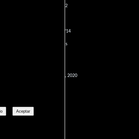
a Zelanda: M
Corea del Sur: 12
landia: G
Reino Unido: 12
16+
España: 12
Portugal: M/14
Checa: 12
Francia: Tous publics
U. y Canada: $9,353,090 - Sep 6, 2020
No
Aceptar