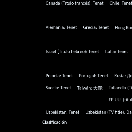
Canadá (Título francés):
Tenet
Chile:
Tene
Alemania:
Tenet
Grecia:
Tenet
Hong Kon
Israel (Título hebreo):
Tenet
Italia:
Tenet
Polonia:
Tenet
Portugal:
Tenet
Rusia:
Д
Suecia:
Tenet
Tailandia (T
Taiwán:
天能
EE.UU. (títu
Uzbekistan:
Tenet
Uzbekistan (TV title):
Dal
Clasificación