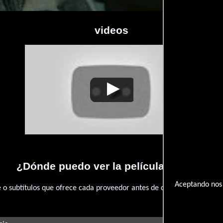
videos
22
Tenet
Video de la película Tenet
2020-08-22
T
¿Dónde puedo ver la películas Tenet?
Aceptando nos 
 subtítulos que ofrece cada proveedor antes de comprar, alquilar o 