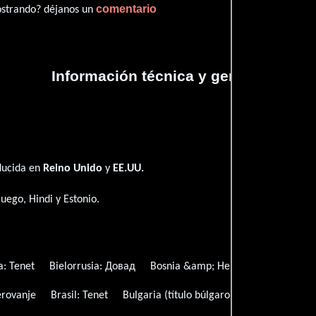
comentario
ostrando? déjanos un
Información técnica y general
ducida en
Reino Unido
y
EE.UU.
ruego
,
Hindi
y
Estonio
.
a:
Tenet
Bielorrusia:
Довад
Bosnia &amp; Herzegovina (Serbian 
erovanje
Brasil:
Tenet
Bulgaria (título búlgaro):
Тенет
Canadá 