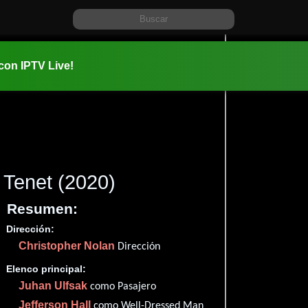
 con IPTV Live!
Tenet
(2020)
Resumen:
Dirección:
Información:
Christopher Nolan
2020-08-2
Dirección
02 hr 30 m
Elenco principal:
✮73
Juhan Ulfsak
como Pasajero
Imdb
73
Jefferson Hall
como Well-Dressed Man