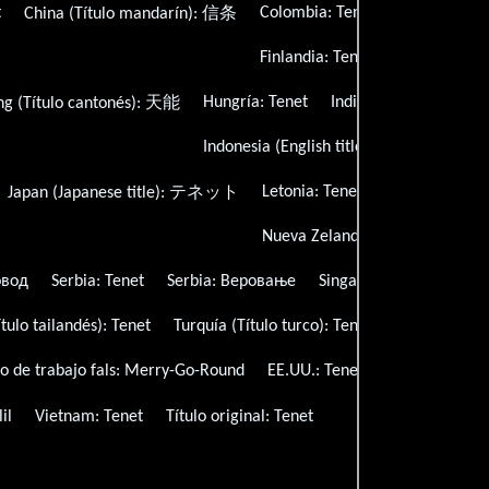
t
Colombia:
Tenet
República C
China (Título mandarín):
信条
Finlandia:
Tenet
Finlandia (Tí
Hungría:
Tenet
India (Título hindi):
Te
g (Título cantonés):
天能
Indonesia (English title):
Tenet
Irlanda
Letonia:
Tenet
Lituania:
Tene
Japan (Japanese title):
テネット
Nueva Zelanda (título en Inglé:
овод
Serbia:
Tenet
Serbia:
Веровање
Singapur (Título Inglés)
ítulo tailandés):
Tenet
Turquía (Título turco):
Tenet
Ucrania:
Тен
lo de trabajo fals:
Merry-Go-Round
EE.UU.:
Tenet
Uruguay (versi
il
Vietnam:
Tenet
Título original:
Tenet