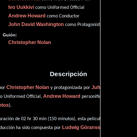
Ivo Uukkivi
como Uniformed Official
Andrew Howard
como Conductor
John David Washington
como Protagonist
Proveedores
Guión:
Christopher Nolan
Descripción
Christopher Nolan
Juhan Ulfsak
 por
y protagonizada por
quien i
Andrew Howard
 Uniformed Official,
personificando a Conductor
etos
).
ración de 02 hr 30 min (150 minutos), esta película tiene diálogos o
Ludwig Göransson
oducción ha sido compuesta por
.