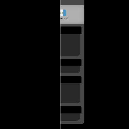
livia
Venezuela
Guatemala
Rep. Dom.
Uruguay