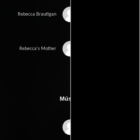
Nicola Woloz
Rebecca Brautigan
Lena Kleine
Rebecca's Mother
Música
Clément Tery