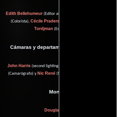
Edith Bellehumeur
Brigitte Daigneault
(Editor asistente),
Cécile Pradere
Karine
(Colorista),
(Editor asistente) y
Tordjman
(Editor asistente)
Cámaras y departamento de electricidad
John Harris
Karim Hussain
(second lighting technician),
Nic René
(Camarógrafo) y
(Segundo asistente de cámara)
Montaje
Douglas Buck