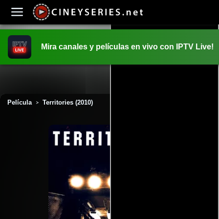
Mira canales y películas en vivo con IPTV Live!
INICIO
PELICULAS
Película
Territories (2010)
>