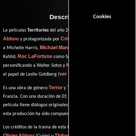
Descripción
Cookies
Olivier
La películas
Territories
del año 2010, está dirigida por
Abbou
Cristina Rosato
y protagonizada por
quien interpreta
Michael Mando
a Michelle Harris,
en el papel de Jalii Adel
Roc LaFortune
Sean Devine
Kahlid,
como Samuel Torrance,
Nicole Leroux
personificando a Walter Sotos y
desempeñando
ver créditos completos
el papel de Leslie Goldberg (
).
Terror
Thriller
Es una obra de género
y
producida en Canadá y
Francia. Con una duración de 01 hr 31 min (91 minutos), esta
película tiene diálogos originales en
Inglés
. La banda sonora para
Clément Tery
esta producción ha sido compuesta por
.
Los créditos de la trama de esta historia están divididos entre
Olivier Abbou
Thibault Lang Willar