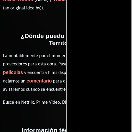
(Guión) y
((screenplay) /
(an original idea by)).
¿Dónde puedo ver la películas
Territories?
Lamentablemente por el momento no contamos con enlaces a
proveedores para esta obra. Pasa por nuestro catálogo de
películas
y encuentra films disponibles. También puedes
comentario
dejarnos un
para que le demos prioridad y te
avisaremos cuando se encuentre disponible
Buscá en Netflix, Prime Video, Disney+
Información técnica y general