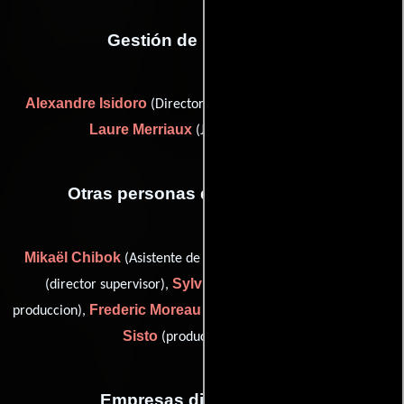
Gestión de producción
Alexandre Isidoro
Marie-
(Director de post-producción) y
Laure Merriaux
(Jefe de producción)
Otras personas que participaron
Mikaël Chibok
Philippe Larue
(Asistente de producción),
Sylvie Martin
(director supervisor),
(Coordinador de
Frederic Moreau
Joe
produccion),
(Asistente de producción) y
Sisto
(production counsel)
Empresas distribuidoras