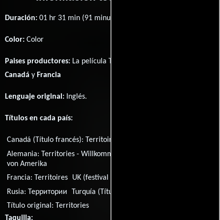
Duración:
01 hr 31 min (91 minutos) .
Color:
Color
Paises productores:
La película Territories fué producida en
Canadá
y
Francia
Lenguaje original:
Inglés
.
Títulos en cada país:
Canadá (Título francés):
Territoires
Alemania:
Territories - Willkommen in den Vereinigten Staaten
von Amerika
Francia:
Territoires
UK (festival title):
Checkpoint
Rusia:
Территории
Turquía (Título turco):
Sinir
Título original:
Territories
Taquilla: