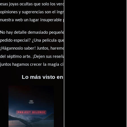
esas joyas ocultas que solo los verdaderos fanáticos conocen. Sus
opiniones y sugerencias son el ingrediente secreto que hará de
nuestra web un lugar insuperable para los amantes del celuloide.
No hay detalle demasiado pequeño ni opinión insignificante. ¿Algún
pedido especial? ¿Una película que sueñas con ver reseñada?
¡Hágannoslo saber! Juntos, haremos de esta comunidad el epicentro
caja de comentarios
del séptimo arte. ¡Dejen sus reseña en la
y
juntos hagamos crecer la magia cinematográfica!
Lo más visto en Cineyseries.net