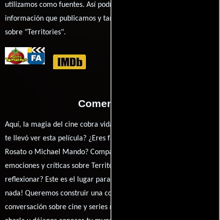
utilizamos como fuentes. Así podrás chequear toda la
información que publicamos y también ampliar tu conocimiento
sobre "Territories".
Comentarios
Aquí, la magia del cine cobra vida a través de tus opiniones. ¿Qué
te llevó ver esta película? ¿Eres fan de Olivier Abbou, Cristina
Rosato o Michael Mando? Comparte tus pensamientos,
emociones y críticas sobre Territories. ¿Te hizo reír, llorar o
reflexionar? Este es el lugar para expresarlo. ¡No te guardes
nada! Queremos construir una comunidad apasionada donde la
conversación sobre cine y series nunca se detenga. Únete a la