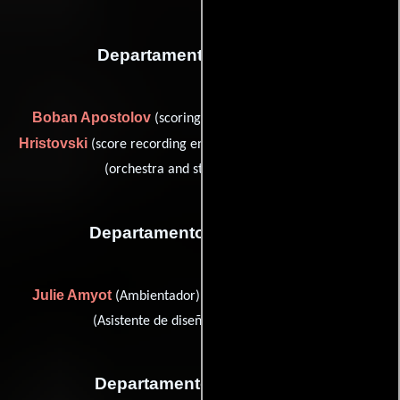
Departamento de musica
Boban Apostolov
Georgi
(scoring pro tools engineer),
Hristovski
F.A.M.E.'S. Project
(score recording engineer) y
(orchestra and studio contractor)
Departamento de vestuario
Julie Amyot
Raphaëlle Champagne
(Ambientador) y
(Asistente de diseñador de vestuario)
Departamento de editorial