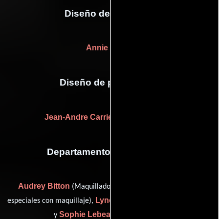
Diseño de vestuario
Annie Dufort
Diseño de producción
Jean-Andre Carriere
Roger Martin
y
Departamento de maquillaje
Audrey Bitton
C.J. Goldman
(Maquilladora),
(Efectos
Lyne Lapiana
especiales con maquillaje),
(Jefe de peluqueros)
Sophie Lebeau
y
(Maquilladora)