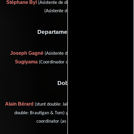
Stéphane Byl
Jacques Laberge
(Asistente de dirección) y
(Asistente de dirección)
Departamento de arte
Joseph Gagné
Asuka
(Asistente de director artístico) y
Sugiyama
(Coordinador del departamento artístico)
Dobles
Alain Bérard
Stéphane Laplante
(stunt double: Jalii),
(stunt
Gilbert Larose Jr.
double: Brautigan & Tom) y
(stunt
coordinator (as Gilbert Larose))