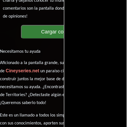
charla y déjanos conocer tu mundo cinematográfico. ¡Los
comentarios son la pantalla donde se proyecta nuestra diversidad
de opiniones!
Cargar comentarios
Necesitamos tu ayuda
Aficionado a la pantalla grande, su participación es clave para hacer
Cineyseries.net
de
un paraíso cinéfilo completo. Queremos
construir juntos la mejor base de datos cinematográfica, pero
necesitamos su ayuda. ¿Encontraste algún dato faltante en la ficha
de Territories? ¿Detectaste algún error en la sinopsis o el elenco?
¡Queremos saberlo todo!
Este es un llamado a todos los simpatizantes del cine: contribuyan
con sus conocimientos, aporten sus descubrimientos y compartan