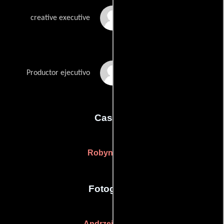
Billy Shapiro
creative executive
Lisa Sheridan
Productor ejecutivo
Casting
Robyn Owen
Fotografia
Andrzej Sekula