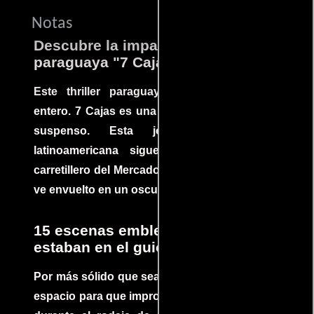
Notas
Descubre la impactante película
paraguaya "7 Cajas"
Este thriller paraguayo cautivó al mundo
entero. 7 Cajas es una explosión de acción y
suspenso. Esta joya cinematográfica
latinoamericana sigue la historia de un
carretillero del Mercado 4 de Asunción que se
ve envuelto en un oscuro mundo de crimen
15 escenas emblemáticas que no
estaban en el guion
Por más sólido que sea un guión siempre hay
espacio para que improvisaciones que se dan