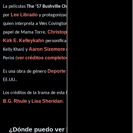
La películas
The '57 Bushville Champs
del año 2010, está dirigida
Lee Librado
Shedrack Anderson III
por
y protagonizada por
Aurora Maria Lopez
quien interpreta a Wes Covington,
en el
Christopher Warren
papel de Mama Torre,
como Billy Bruton,
Kirk E. Kelleykahn
personificando a Felix Mantilla (as Kirk
Aaron Sizemore
Kelly Khan) y
desempeñando el papel de Lou
ver créditos completos
Perini (
).
Deporte
Biográfico
Es una obra de género
y
producida en
EE.UU..
Los créditos de la trama de esta historia están divididos entre
B.G. Rhule
Lisa Sheridan
y
.
¿Dónde puedo ver la películas The '57