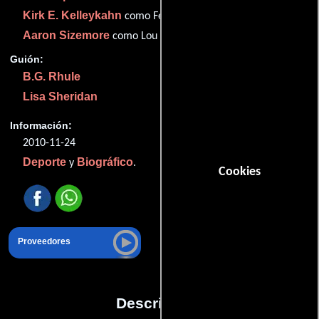
Kirk E. Kelleykahn
como Felix Mantilla (as Kirk Kelly Khan)
Aaron Sizemore
como Lou Perini
Guión:
B.G. Rhule
Lisa Sheridan
Información:
2010-11-24
Deporte
Biográfico
y
.
Cookies
Proveedores
Descripción