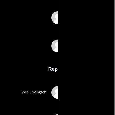
B.G. Rhules
Lisa Sheridans
Reparto
Shedrack Anderson III
Wes Covington