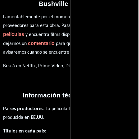
Bushville Champs?
Lamentablemente por el momento no contamos con enlaces a
proveedores para esta obra. Pasa por nuestro catálogo de
películas
y encuentra films disponibles. También puedes
comentario
dejarnos un
para que le demos prioridad y te
avisaremos cuando se encuentre disponible
Buscá en Netflix, Prime Video, Disney+
Información técnica y general
Paises productores:
La película The '57 Bushville Champs fué
producida en
EE.UU.
Títulos en cada país: