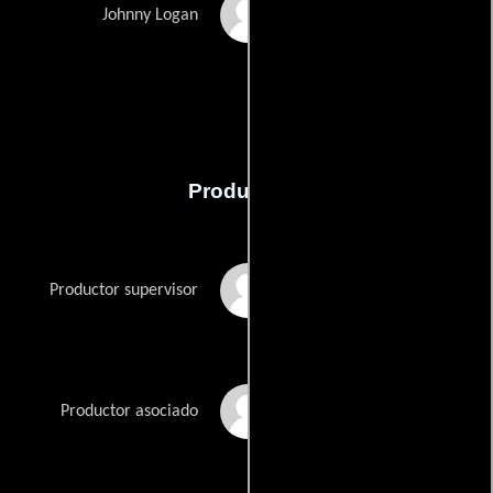
Gifford Irvine
Johnny Logan
Producción
Eric McNeil
Productor supervisor
Lou Rawls Jr.
Productor asociado