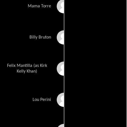
Aurora Maria Lopez
Mama Torre
Christopher Warren
Billy Bruton
Felix Mantilla (as Kirk
Kirk E. Kelleykahn
Kelly Khan)
Aaron Sizemore
Lou Perini