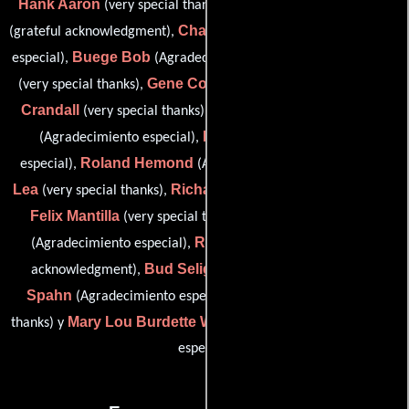
Hank Aaron
Major League Baseball
(very special thanks),
Charles Blosfield
(grateful acknowledgment),
(Agradecimiento
Buege Bob
Mary Burns
especial),
(Agradecimiento especial),
Gene Conley
Del
(very special thanks),
(very special thanks),
Crandall
Mary Kay Gillespie-Hayes
(very special thanks),
Pat Hazle
(Agradecimiento especial),
(Agradecimiento
Roland Hemond
Bud
especial),
(Agradecimiento especial),
Lea
Richard Levin
(very special thanks),
(very special thanks),
Felix Mantilla
Dr. Ed Mathews Jr.
(very special thanks),
Red Schoendienst
(Agradecimiento especial),
(grateful
Bud Selig
Greg
acknowledgment),
(very special thanks),
Spahn
Joe Torre
(Agradecimiento especial),
(very special
Mary Lou Burdette Wieloszyinski
thanks) y
(Agradecimiento
especial)