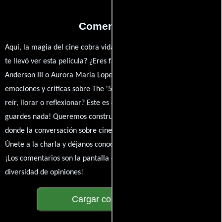
Comentarios
Aquí, la magia del cine cobra vida a través de tus opiniones. ¿Qué
te llevó ver esta película? ¿Eres fan de Lee Librado, Shedrack
Anderson III o Aurora Maria Lopez? Comparte tus pensamientos,
emociones y críticas sobre The '57 Bushville Champs. ¿Te hizo
reír, llorar o reflexionar? Este es el lugar para expresarlo. ¡No te
guardes nada! Queremos construir una comunidad apasionada
donde la conversación sobre cine y series nunca se detenga.
Únete a la charla y déjanos conocer tu mundo cinematográfico.
¡Los comentarios son la pantalla donde se proyecta nuestra
diversidad de opiniones!
Cargar comentarios