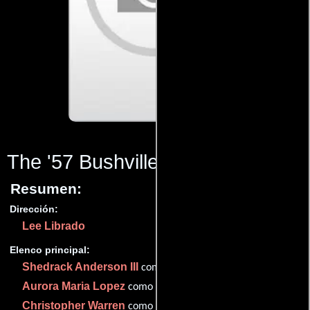
The '57 Bushville Champs
(2010)
Resumen:
Dirección:
Lee Librado
Elenco principal:
Shedrack Anderson III
como Wes Covington
Aurora Maria Lopez
como Mama Torre
Christopher Warren
como Billy Bruton