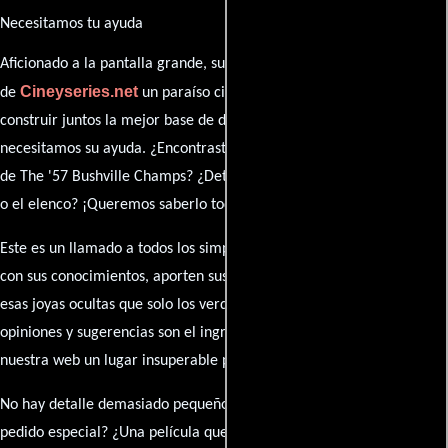
Necesitamos tu ayuda
Aficionado a la pantalla grande, su participación es clave para hacer
Cineyseries.net
de
un paraíso cinéfilo completo. Queremos
construir juntos la mejor base de datos cinematográfica, pero
necesitamos su ayuda. ¿Encontraste algún dato faltante en la ficha
de The '57 Bushville Champs? ¿Detectaste algún error en la sinopsis
o el elenco? ¡Queremos saberlo todo!
Este es un llamado a todos los simpatizantes del cine: contribuyan
con sus conocimientos, aporten sus descubrimientos y compartan
esas joyas ocultas que solo los verdaderos fanáticos conocen. Sus
opiniones y sugerencias son el ingrediente secreto que hará de
nuestra web un lugar insuperable para los amantes del celuloide.
No hay detalle demasiado pequeño ni opinión insignificante. ¿Algún
pedido especial? ¿Una película que sueñas con ver reseñada?