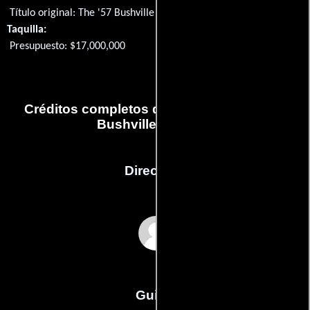
Título original:
The '57 Bushville Champs
Taquilla:
Presupuesto: $17,000,000
Créditos completos de la película The '57
Bushville Champs
Dirección
Lee Librado
Guión