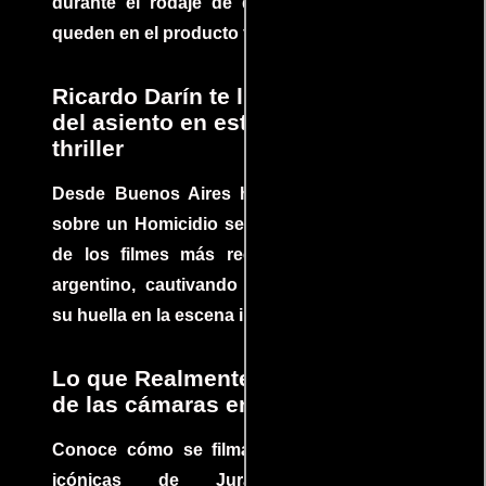
durante el rodaje de determinadas escenas
queden en el producto final.
Ricardo Darín te llevará al borde
del asiento en este increíble
thriller
Desde Buenos Aires hasta el mundo, Tesis
sobre un Homicidio se ha convertido en uno
de los filmes más recomendados del cine
argentino, cautivando audiencias y dejando
su huella en la escena internacional.
Lo que Realmente Sucedió detrás
de las cámaras en Jurassic Park
Conoce cómo se filmaron algunas escenas
icónicas de Jurassic Park, con