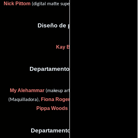
Nick Pittom
(digital matte supervisor / lead digital matte artist)
Diseño de producción
Kay Brown
Departamento de maquillaje
My Alehammar
Chloe Fletcher
(makeup artist: dailies),
Fiona Rogers
(Maquilladora),
(Supervisor de maquillaje) y
Pippa Woods
(makeup dailies)
Departamento de vestuario