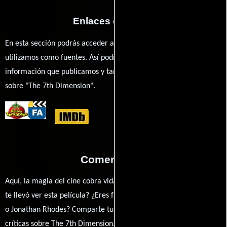
Enlaces externos
En esta sección podrás acceder a los recursos externos que
utilizamos como fuentes. Así podrás chequear toda la
información que publicamos y también ampliar tu conocimiento
sobre "The 7th Dimension".
Comentarios
Aquí, la magia del cine cobra vida a través de tus opiniones. ¿Qué
te llevó ver esta película? ¿Eres fan de Brad Watson, Kelly Adams
o Jonathan Rhodes? Comparte tus pensamientos, emociones y
críticas sobre The 7th Dimension. ¿Te hizo reír, llorar o