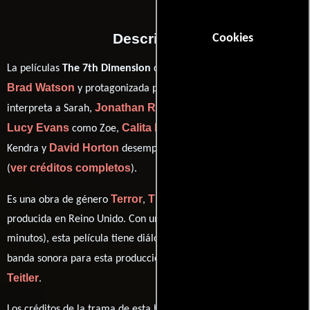
Descripción
Cookies
La películas
The 7th Dimension
del año 2009, está dirigida por
Brad Watson
Kelly Adams
y protagonizada por
quien
Jonathan Rhodes
interpreta a Sarah,
en el papel de Declan ,
Lucy Evans
Calita Rainford
como Zoe,
personificando a
David Horton
Kendra y
desempeñando el papel de Malcolm
ver créditos completos
(
).
Terror
Thriller
Ciencia ficción
Es una obra de género
,
y
producida en Reino Unido. Con una duración de 01 hr 31 min (91
minutos), esta película tiene diálogos originales en
Inglés
. La
Marc
banda sonora para esta producción ha sido compuesta por
Teitler
.
Los créditos de la trama de esta historia están divididos entre