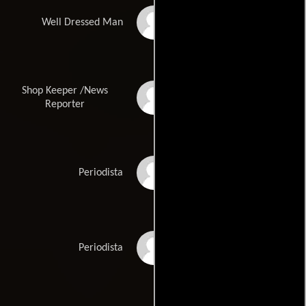
Kevin Lehane
Well Dressed Man
Shop Keeper /News
Saqueeb Butt
Reporter
Tara Young
Periodista
Micheal Kleinburg
Periodista