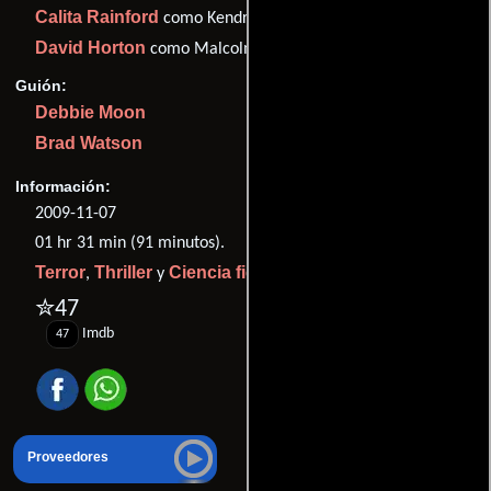
Calita Rainford
como Kendra
David Horton
como Malcolm
Guión:
Debbie Moon
Brad Watson
Información:
2009-11-07
01 hr 31 min (91 minutos).
Terror
Thriller
Ciencia ficción
,
y
.
✮47
Imdb
47
Proveedores