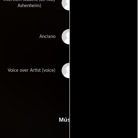
Tobias Ashenheim
Ashenheim)
Jim O'Brien
Anciano
Vivienne Harvey
Voice over Artist (voice)
Música