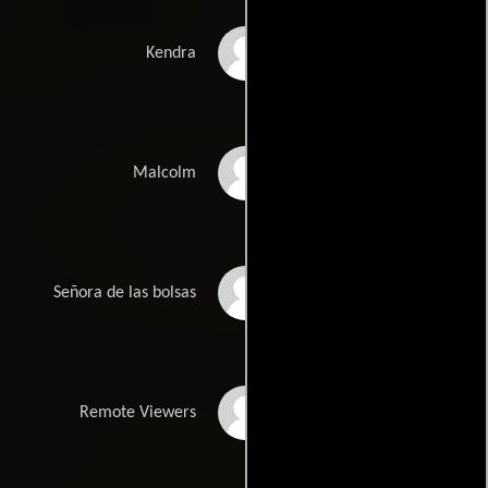
Calita Rainford
Kendra
David Horton
Malcolm
Cathy Murphy
Señora de las bolsas
Wayne Lennox
Remote Viewers