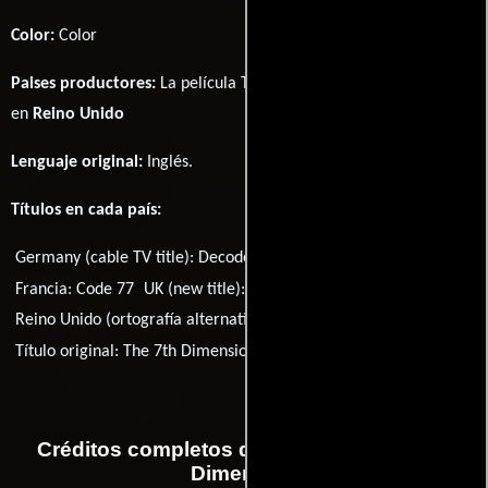
Color:
Color
Paises productores:
La película The 7th Dimension fué producida
en
Reino Unido
Lenguaje original:
Inglés
.
Títulos en cada país:
Germany (cable TV title):
Decoder - Die 7. Dimension
Francia:
Code 77
UK (new title):
The 7th Dimension
Reino Unido (ortografía alternativa):
The Seventh Dimension
Título original:
The 7th Dimension
Créditos completos de la película The 7th
Dimension