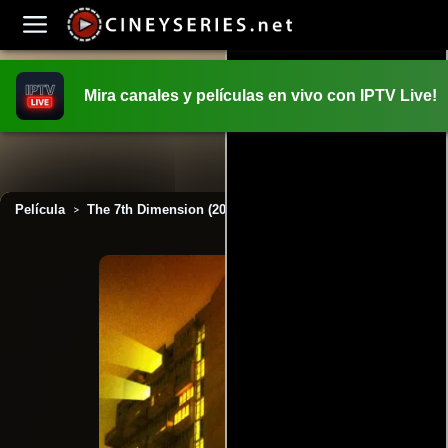
Mira canales y películas en vivo con IPTV Live!
INICIO
PELICULAS
Película
The 7th Dimension (2009)
>