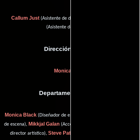
Callum Just
Will McDonagh
(Asistente de dirección) y
(Asistente de dirección)
Dirección artística
Monica Black
Departamento de arte
Monica Black
Kay Brown
(Diseñador de escena),
(Diseñador
Mikkjal Galan
Miri Katz
de escena),
(Accesorios),
(Asistente de
Steve Patterson
director artístico),
(carpenter / stand-by