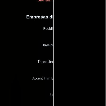
Stanton
(Corredor)
Empresas distribuidoras
Recidive SAS
Kaleidoscope
Three Lines Pictures
Accent Film Entertainment
Justy