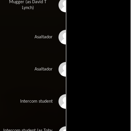
Mugger (as David T
David T. Lynch
Lynch)
Tom Brown
Asaltador
Thomas Hooke
Asaltador
Joseph Barnes
Intercom student
Intercom student (as Toby