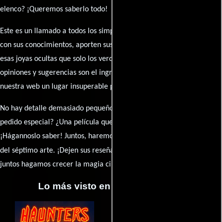
elenco? ¡Queremos saberlo todo!
Este es un llamado a todos los simpatizantes del cine: contribuyan
con sus conocimientos, aporten sus descubrimientos y compartan
esas joyas ocultas que solo los verdaderos fanáticos conocen. Sus
opiniones y sugerencias son el ingrediente secreto que hará de
nuestra web un lugar insuperable para los amantes del celuloide.
No hay detalle demasiado pequeño ni opinión insignificante. ¿Algún
pedido especial? ¿Una película que sueñas con ver reseñada?
¡Hágannoslo saber! Juntos, haremos de esta comunidad el epicentro
caja de comentarios
del séptimo arte. ¡Dejen sus reseña en la
y
juntos hagamos crecer la magia cinematográfica!
Lo más visto en Cineyseries.net