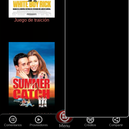
Juego de traición
Terror en la bahía
Un verano inolvidable
Pobres criaturas
Comentarios
Proveedores
Créditos
Compartir
Menu