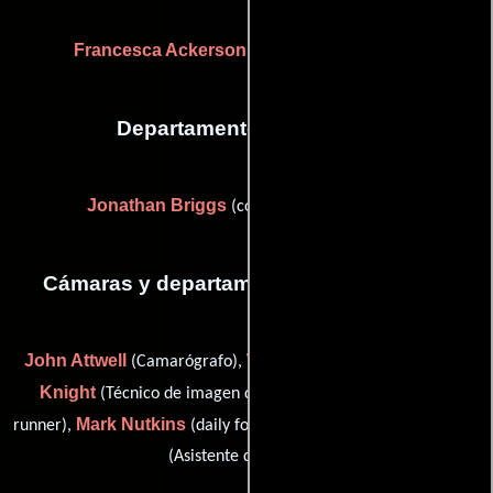
Francesca Ackerson
(Asistente de vestuario)
Departamento de editorial
Jonathan Briggs
(colorist / on-line editor)
Cámaras y departamento de electricidad
John Attwell
Wayne King
Luke
(Camarógrafo),
(Capataz),
Knight
Ben Mortimer
(Técnico de imagen digital),
(grip
Mark Nutkins
Natalie Theobald
runner),
(daily focus puller) y
(Asistente de cámara)