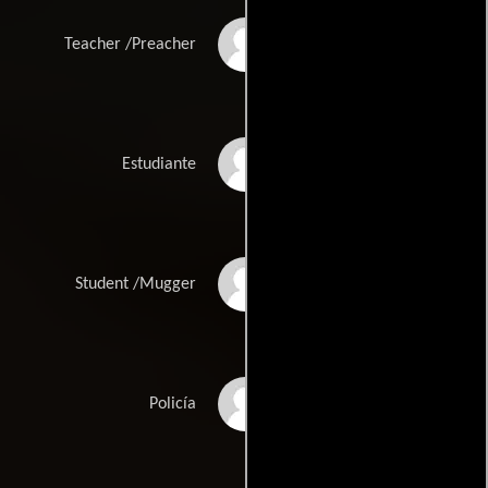
George Nicolas
Teacher /Preacher
Kris Tyler
Estudiante
Simon Thomas
Student /Mugger
Philip Gawthorne
Policía