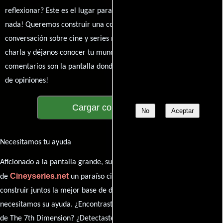
reflexionar? Este es el lugar para expresarlo. ¡No te guardes
nada! Queremos construir una comunidad apasionada donde la
conversación sobre cine y series nunca se detenga. Únete a la
charla y déjanos conocer tu mundo cinematográfico. ¡Los
comentarios son la pantalla donde se proyecta nuestra diversidad
de opiniones!
Cargar comentarios
No
Aceptar
Necesitamos tu ayuda
Aficionado a la pantalla grande, su participación es clave para hacer
Cineyseries.net
de
un paraíso cinéfilo completo. Queremos
construir juntos la mejor base de datos cinematográfica, pero
necesitamos su ayuda. ¿Encontraste algún dato faltante en la ficha
de The 7th Dimension? ¿Detectaste algún error en la sinopsis o el