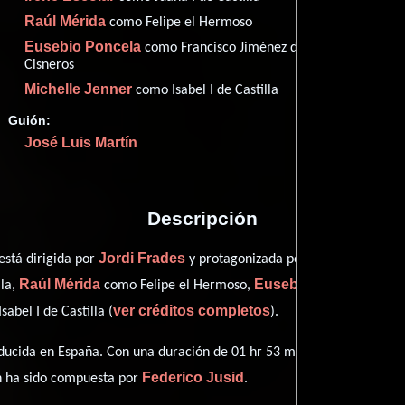
Imdb
69
Raúl Mérida
como Felipe el Hermoso
Eusebio Poncela
como Francisco Jiménez de
Cisneros
Michelle Jenner
como Isabel I de Castilla
Guión:
Proveedores
José Luis Martín
Descripción
Jordi Frades
Rodolfo San
está dirigida por
y protagonizada por
Raúl Mérida
Eusebio Poncela
lla,
como Felipe el Hermoso,
perso
ver créditos completos
abel I de Castilla (
).
ucida en España. Con una duración de 01 hr 53 min (113 minutos), es
Federico Jusid
n ha sido compuesta por
.