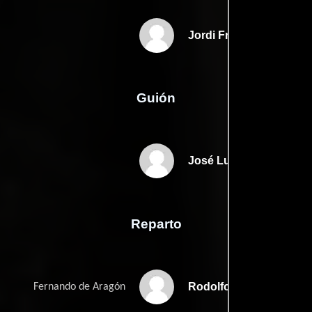
Jordi Frades
Guión
José Luis Martíns
Reparto
Rodolfo Sancho
Fernando de Aragón