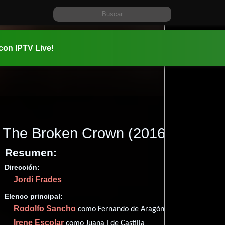
 con IPTV Live!
The Broken Crown
(2016)
Resumen:
Dirección:
Información:
Jordi Frades
2016-02-1
01 hr 53 m
Elenco principal:
Drama
H
y
Rodolfo Sancho
como Fernando de Aragón
✮69
Irene Escolar
como Juana I de Castilla