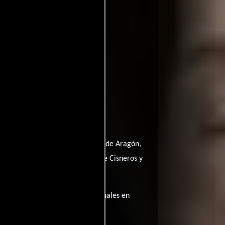
cho
quien interpreta a Fernando de Aragón,
nificando a Francisco Jiménez de Cisneros y
ta película tiene diálogos originales en