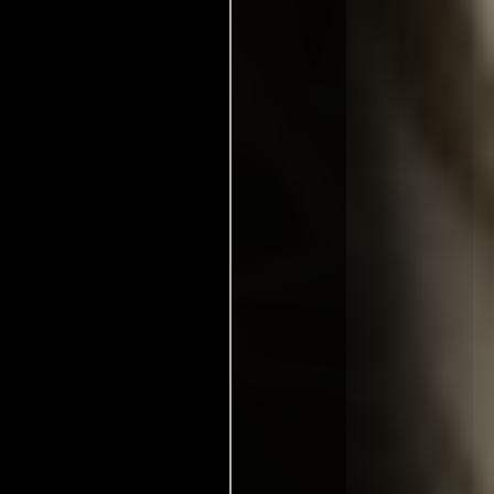
vided Crown
wn