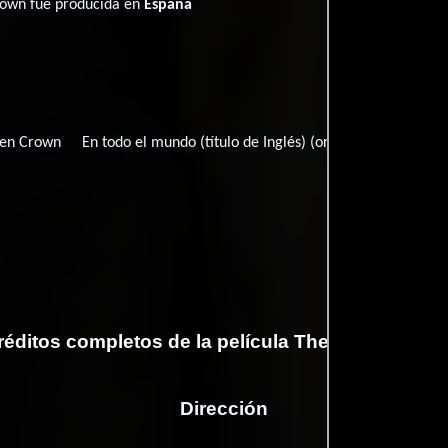
rown fué producida en
España
ken Crown
En todo el mundo (título de Inglés) (ortografía al:
The Di
réditos completos de la película The Broken Cro
Dirección