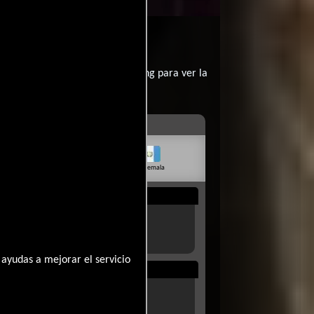
own?
contratar un servicio de streming para ver la
livia
Venezuela
Guatemala
Rep. Dom.
Uruguay
ayudas a mejorar el servicio