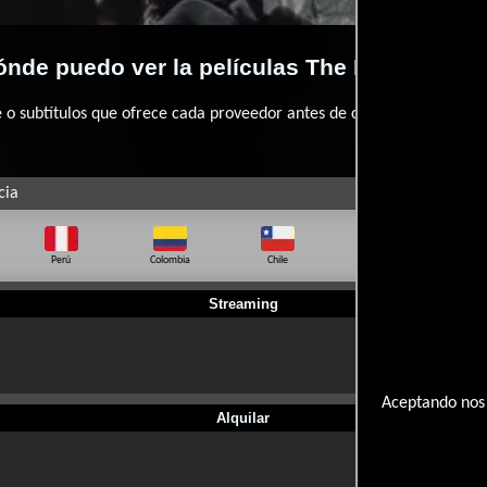
nde puedo ver la películas The Broken Cr
 subtítulos que ofrece cada proveedor antes de comprar, alquilar o 
cia
Perú
Colombia
Chile
Ecuador
Bo
Streaming
Aceptando nos 
Alquilar