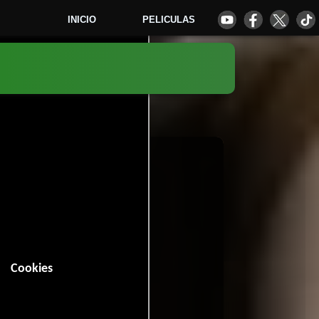
INICIO
PELICULAS
9
Cookies
in (113 minutos).
istoria
.