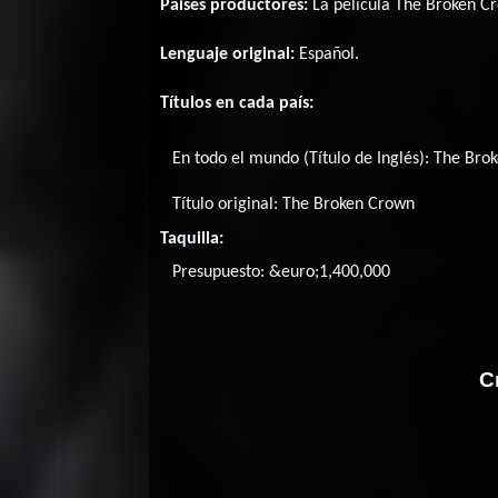
Paises productores:
La película The Broken C
Lenguaje original:
Español
.
Títulos en cada país:
En todo el mundo (Título de Inglés):
The Bro
Título original:
The Broken Crown
Taquilla:
Presupuesto: &euro;1,400,000
C