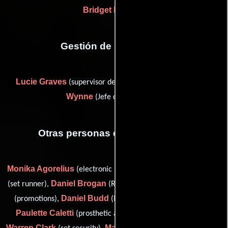
Bridget Menzies
Gestión de producción
Lucie Graves
Jennifer
(supervisor de post-producción) y
Wynne
(Jefe de producción)
Otras personas que participaron
Monika Agorelius
Sarah Jean Selway
(electronic press kit),
Daniel Brogan
Shelley Marie Brown
(set runner),
(Runner),
Daniel Budd
(promotions),
(Primer asistente de contador),
Paulette Caletti
(prosthetic assistant (as Paulette James)),
Warren Clark
Matt Curtis