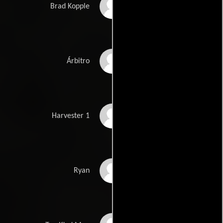
Michael Dixon
Brad Kopple
George Dillon
Árbitro
Marnix Van Den
Harvester 1
Broeke
Andrew Buchan
Ryan