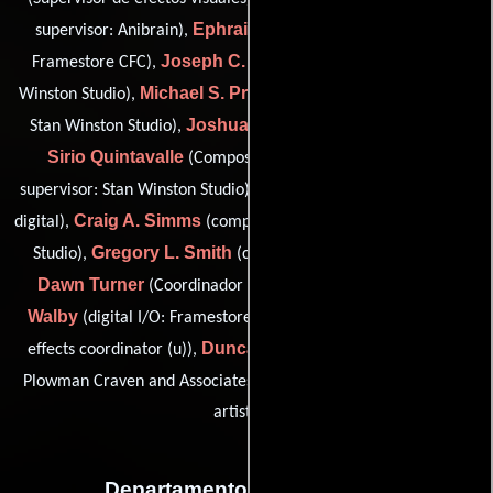
Ephraim Mwakandu
supervisor: Anibrain),
(digital artist:
Joseph C. Pepe
Framestore CFC),
(conceptual artist: Stan
Michael S. Pryor
Winston Studio),
(head of digital production:
Joshua Puente
Stan Winston Studio),
(Compositor digital),
Sirio Quintavalle
Jabbar Raisani
(Compositor),
(CG
Sampat Shetty
supervisor: Stan Winston Studio),
(Compositor
Craig A. Simms
digital),
(compositing supervisor: Stan Winston
Gregory L. Smith
Studio),
(cg artist: Stan Winston Studio),
Dawn Turner
Maggie
(Coordinador de efectos visuales),
Walby
Peter Hartless
(digital I/O: Framestore CFC),
(visual
Duncan Lees
effects coordinator (u)),
(head of 3D services:
Rus Wetherell
Plowman Craven and Associates (u)) y
(digital
artist (u))
Departamento de animación