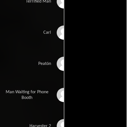
Bill Nash
Terrified Man
Anthony Warren
Carl
Jason Steadman
Peatón
Man Waiting for Phone
Jason Durran
Booth
Jeff Peterson
Harvester 2