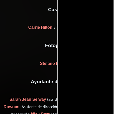
Casting
Carrie Hilton
Tamara Notcutt
y
Fotografia
Stefano Morcaldo
Ayudante de dirección
Sarah Jean Selway
Simon
(assistant director runner),
Downes
Martin Krauka
(Asistente de dirección),
(Asistente de