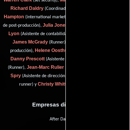
(set security),
(Diseñador de títulos),
Richard Daldry
Matthew
(Coordinador de produccion),
Hampton
Rachel James
(international marketing),
(Contador
Julia Jones
Hayley
de post-producción),
(Publicista de unidad),
Lyon
Emma Magee
(Asistente de contabilidad),
(Runner),
James McGrady
John Miles
(Runner),
(Contador de
Helene Oosthuizen
producción),
(Guionista supervisor),
Danny Prescott
Doon Ram
(Asistente de producción),
Jean-Marc Rulier
Joss
(Runner),
(3D scanning specialist),
Spry
Matt Storey
(Asistente de dirección),
(trainee floor
Christy Whitton
runner) y
(production trainee)
Empresas distribuidoras
After Dark Films