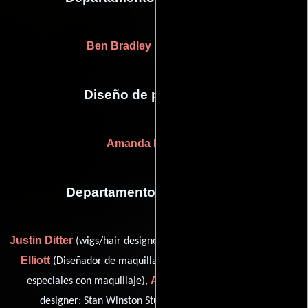
Ben Bradley
(Artista digital)
Diseño de producción
Amanda McArthur
Departamento de maquillaje
Justin Ditter
Alison
(wigs/hair designer: Stan Winston Studio),
Elliott
Chris Gallaher
(Diseñador de maquillaje),
(Efectos
Aimee Macabeo
especiales con maquillaje),
(wigs/hair
Susie Munachen
designer: Stan Winston Studio),