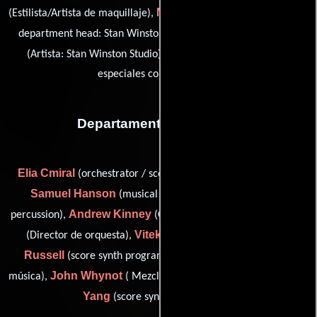
Michael Ornelaz
(Estilista/Artista de maquillaje),
(hair designer
John Rosengrant
department head: Stan Winston Studio),
Simon Webber
(Artista: Stan Winston Studio) y
(Efectos
especiales con maquillaje)
Departamento de musica
Elia Cmiral
John
(orchestrator / score synth programmer),
Samuel Hanson
(musical programmer: synthesizer &
Andrew Kinney
Adam Klemens
percussion),
(Orquestador),
Vitek Kral
David G.
(Director de orquesta),
(Ingeniero),
Russell
Lee Scott
(score synth programmer),
(Editor de
John Whynot
Hyesu
música),
( Mezclador de banda sonora) y
Yang
(score synth programmer)