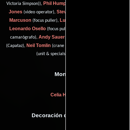
Phil Humphries
Dylan
Victoria Simpson)),
(clapper loader),
Jones
Steve Kitchen
Jake
(video operator),
(Asistente),
Marcuson
Luke Myslowski
(focus puller),
(Iluminador),
Leonardo Osello
Abi Oseni
(focus puller),
(Aprendiz de
Andy Sauer
Pat Sweeney
camarógrafo),
(Iluminador),
Neil Tomlin
Nick Wall
(Capataz),
(crane technician dailies) y
(unit & specials photographer)
Montaje
Celia Haining
Decoración de escenario