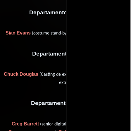
Departamento de vestuario
Sian Evans
Kate Laver
(costume stand-by) y
(Ambientador)
Departamento de reparto
Chuck Douglas
Bev Lawley
(Casting de extras) y
(Casting de
extras)
Departamento de editorial
Greg Barrett
Stephen
(senior digital grade producer),