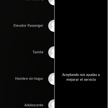
Tom Bodell
Elevator Passenger
Jonathan Magnanti
Taxista
Aceptando nos ayudas a
Roger Monk
Hombre sin hogar
mejorar el servicio
James Bartle
Adolescente