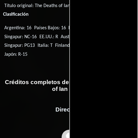
Título original:
The Deaths of Ian Stone
Clasificación
Argentina: 16
Países Bajos: 16
Portugal: M/16
Singapur: NC-16
EE.UU.: R
Australia: MA15+
Alemania: 16
Singapur: PG13
Italia: T
Finlandia: K-15
Malasia: 18PL
Japón: R-15
Créditos completos de la película The Deaths
of Ian Stone
Dirección
Dario Piana