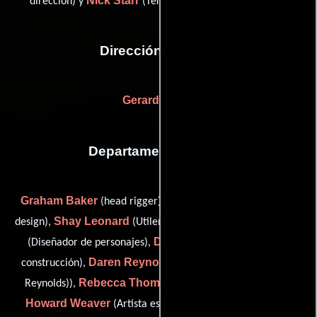
Nick Starr
dirección) y
(Tercer asistente de produccón)
Dirección artística
Gerard Bryan
Departamento de arte
Graham Baker
Jim Charmatz
(head rigger),
(conceptual
Shay Leonard
Jerad Marantz
design),
(Utileros suplentes),
Dave Reed
(Diseñador de personajes),
(Coordinador de
Daren Reynolds
construcción),
(stand-by prop (as Darren
Rebecca Thomas
Reynolds)),
(art department trainee),
Howard Weaver
Peter Woods
(Artista escénico) y
(De