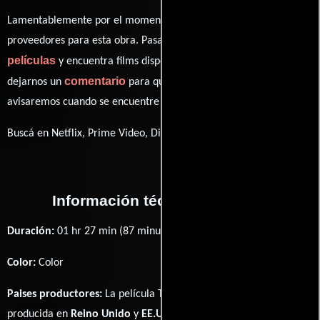
Lamentablemente por el momento no contamos con enlaces a
proveedores para esta obra. Pasa por nuestro catálogo de
películas
y encuentra films disponibles. También puedes
comentario
dejarnos un
para que le demos prioridad y te
avisaremos cuando se encuentre disponible
Buscá en Netflix, Prime Video, Disney+
Información técnica y general
Duración:
01 hr 27 min (87 minutos) .
Color:
Color
Paises productores:
La película The Deaths of Ian Stone fué
producida en
Reino Unido
y
EE.UU.