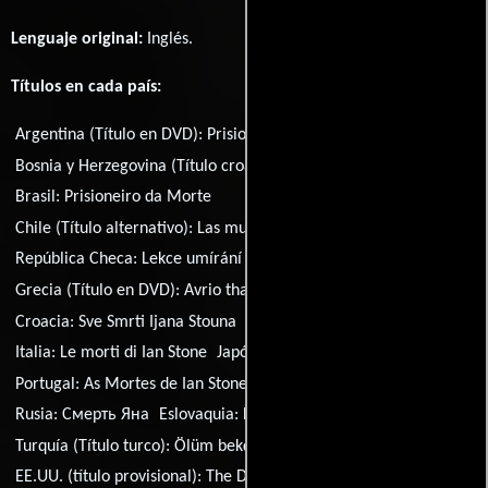
Lenguaje original:
Inglés
.
Títulos en cada país:
Argentina (Título en DVD):
Prisionero de la muerte
Bosnia y Herzegovina (Título croata):
Sve Smrti Ijana Stouna
Brasil:
Prisioneiro da Morte
Chile (Título alternativo):
Las muertes de Ian Stone
República Checa:
Lekce umírání
Francia:
Les faucheurs
Grecia (Título en DVD):
Avrio tha... xanapethaneis
Croacia:
Sve Smrti Ijana Stouna
Hungría:
Esély a halálra
Italia:
Le morti di Ian Stone
Japón:
Kyou mo boku wa korosareru
Portugal:
As Mortes de Ian Stone
Serbia:
Sve Smrti Ijana Stouna
Rusia:
Смерть Яна
Eslovaquia:
Lekcie umierania
Turquía (Título turco):
Ölüm bekçisi
EE.UU. (título provisional):
The Deaths of Ian