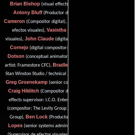
Brian Bishop
(visual effects editor: Stan Winston Studio),
Antony Bluff
D. Walt
(Productor de efectos visuales),
Cameron
Huseyin Caner
(Compositor digital),
(Supervisor de
Vasistha Chawda
efectos visuales),
(Artista de efectos
John Claude
John
visuales),
(digital intermediate colourist),
Cornejo
Adam
(digital compositor: Stan Winston Studio),
Dotson
James D. Fleming
(conceptual animator),
(digital
Bradley Gabe
artist: Framestore CFC),
(pipeline development:
Stan Winston Studio / technical animator: Stan Winston Studio),
Greg Groenekamp
(senior compositor: Stan Winston Studio),
Craig Hilditch
Chris Holmes
(Compositor digital),
(visual
Dan Levitan
effects supervisor: I.C.O. Entertainment, Inc.),
(compositor: The Levity Group / look development: The Levity
Ben Lock
Jason
Group),
(Productor de efectos visuales),
Lopes
Dennis Michelson
(senior systems administrator),
Jesh Murthy
(Supervisor de efectos visuales),
(visual effects