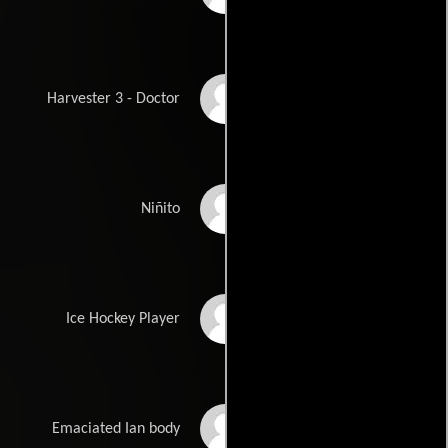
Clive Perrott
Harvester 3 - Doctor
Jack Patrick
Niñito
Montgomery
Miroslav Rakovan
Ice Hockey Player
Paul Warren
Emaciated Ian body