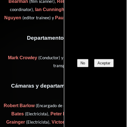
Bearman
Rebecca Budds
(film scanner),
(digital media
Ian Cunningham
Hanh
coordinator),
(Editor asistente),
Nguyen
Paul Shore
(editor trainee) y
(digital film supervisor)
Departamento de transporte
Mark Crowley
Carl Isherwood
(Conductor) y
(Capitán de
No
Aceptar
transporte)
Cámaras y departamento de electricidad
Robert Barlow
Paul
(Encargado de equipamiento de cámara),
Bates
Peter Davies
Ross
(Electricista),
(Electricista),
Grainger
Victoria Hanna
(Electricista),
(camera trainee (as