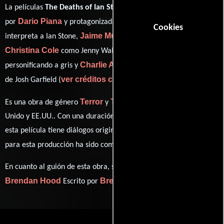
La películas
The Deaths of Ian Stone
del año 2007, está dirigida
Dario Piana
Mike Vogel
por
y protagonizada por
quien
Cookies
Jaime Murray
interpreta a Ian Stone,
en el papel de Medea,
Christina Cole
Michael Feast
como Jenny Walker,
Charlie Anson
personificando a gris y
desempeñando el papel
ver créditos completos
de Josh Garfield (
).
Terror
Thriller
Es una obra de género
y
producida en Reino
Unido y EE.UU.. Con una duración de 01 hr 27 min (87 minutos),
esta película tiene diálogos originales en
Inglés
. La banda sonora
Elia Cmiral
para esta producción ha sido compuesta por
.
En cuanto al guión de esta obra, se encuentra a cargo de
Brendan Hood
Brendan Hood
Escrito por
(Escrito por).