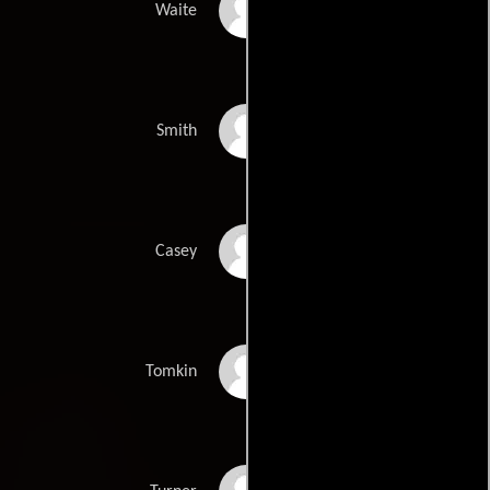
Alan Cinis
Waite
Richard Morgan
Smith
Rowan Currie
Casey
Gary Pixton
Tomkin