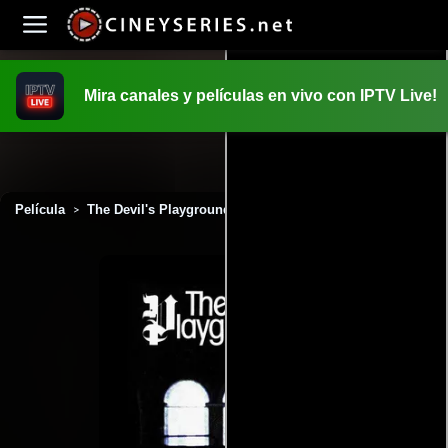
Mira canales y películas en vivo con IPTV Live!
INICIO
PELICULAS
Película
The Devil's Playground (1976)
>