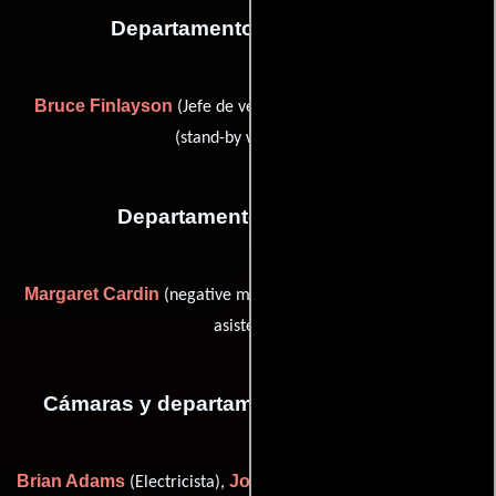
Departamento de vestuario
Bruce Finlayson
Judy Whitehead
(Jefe de vestuario) y
(stand-by wardrobe)
Departamento de editorial
Margaret Cardin
Rodney Jay
(negative matcher) y
(Editor
asistente)
Cámaras y departamento de electricidad
Brian Adams
John Gollings
Kate
(Electricista),
(Fotógrafo),