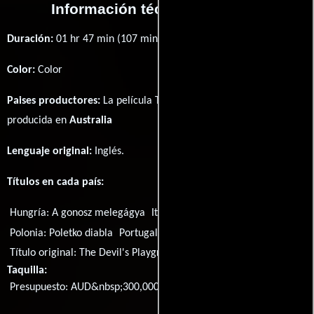
Información técnica y general
Duración:
01 hr 47 min (107 minutos) .
Color:
Color
Paises productores:
La película The Devil's Playground fué
producida en
Australia
Lenguaje original:
Inglés
.
Títulos en cada país:
Hungría:
A gonosz melegágya
Italia:
Il cortile del diavolo
Polonia:
Poletko diabla
Portugal:
O Recreio do Diabo
Título original:
The Devil's Playground
Taquilla:
Presupuesto: AUD&nbsp;300,000