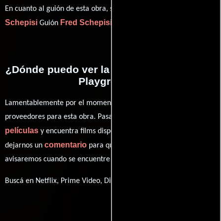
Fred
En cuanto al guión de esta obra, se encuentra a cargo de
Schepisi
Fred Schepisi
Guión
(Guión).
¿Dónde puedo ver la películas The Devil's
Playground?
Lamentablemente por el momento no contamos con enlaces a
proveedores para esta obra. Pasa por nuestro catálogo de
películas
y encuentra films disponibles. También puedes
comentario
dejarnos un
para que le demos prioridad y te
avisaremos cuando se encuentre disponible
Buscá en Netflix, Prime Video, Disney+