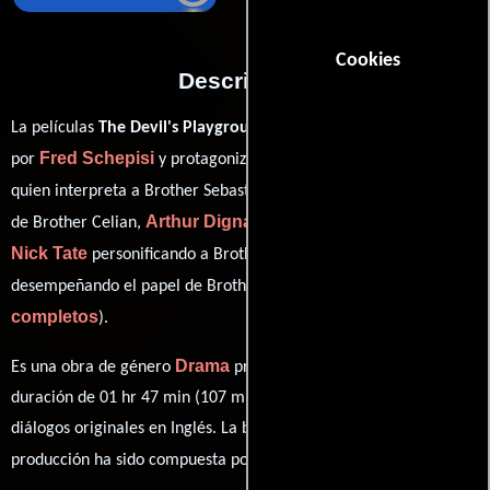
Cookies
Descripción
La películas
The Devil's Playground
del año 1976, está dirigida
Fred Schepisi
Charles McCallum
por
y protagonizada por
John Frawley
quien interpreta a Brother Sebastian,
en el papel
Arthur Dignam
de Brother Celian,
como Brother Francine,
Nick Tate
Peter Cox
personificando a Brother Victor y
ver créditos
desempeñando el papel de Brother James (
completos
).
Drama
Es una obra de género
producida en Australia. Con una
duración de 01 hr 47 min (107 minutos), esta película tiene
diálogos originales en
Inglés
. La banda sonora para esta
Bruce Smeaton
producción ha sido compuesta por
.