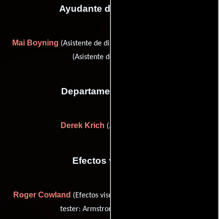
Ayudante de dirección
Mai Boyning
Rhonda Schepisi
(Asistente de dirección) y
(Asistente de dirección)
Departamento de arte
Derek Krich
(Jefe de utilería)
Efectos visuales
Roger Cowland
Larry Wyner
(Efectos visuales) y
(optical
tester: Armstrong Audio-Video)