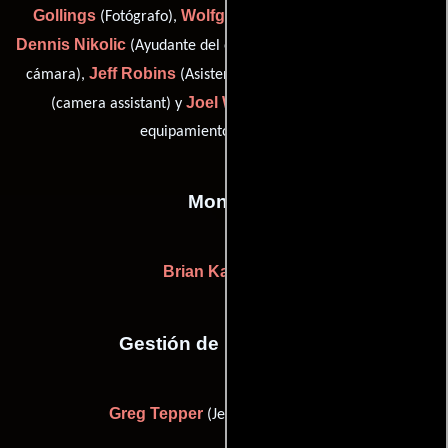
Gollings
Wolfgang Kress
(Fotógrafo),
(clapper loader),
Dennis Nikolic
(Ayudante del encargado de equipamientos de
Jeff Robins
Peter Sykes
cámara),
(Asistente de cámara),
Joel Witherden
(camera assistant) y
(Encargado de
equipamiento de cámara)
Montaje
Brian Kavanagh
Gestión de producción
Greg Tepper
(Jefe de producción)