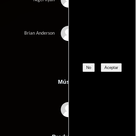
Nigel Ryan
Iain Murton
Brian Anderson
No
Aceptar
Música
Bruce Smeaton