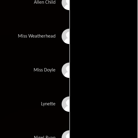
Jason Schepisi
Allen Child
Vicki Bray
Miss Weatherhead
Hannah Govan
Miss Doyle
Danee Lindsay
Lynette
Michael Carman