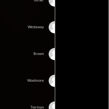
Michael David
Turner
Warren Coleman
Westaway
Marc Gough
Brown
Andrew Court
Woolmore
Brett Murphy
Tierman