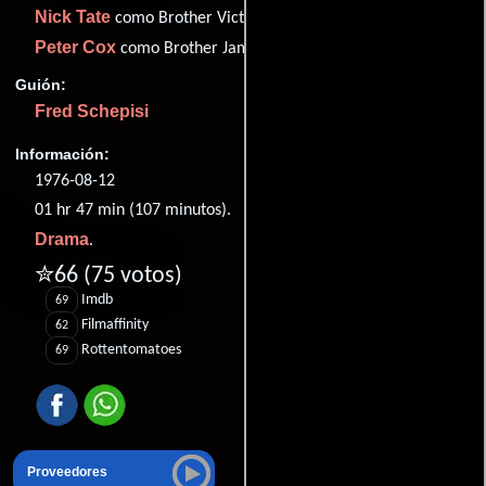
Nick Tate
como Brother Victor
Peter Cox
como Brother James
Guión:
Fred Schepisi
Información:
1976-08-12
01 hr 47 min (107 minutos).
Drama
.
✮66
(75 votos)
Imdb
69
Filmaffinity
62
Rottentomatoes
69
Proveedores