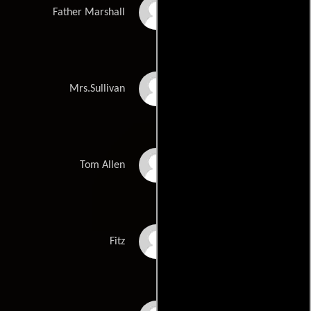
Thomas Keneally
Father Marshall
Sheila Florance
Mrs.Sullivan
Simon Burke
Tom Allen
John Diedrich
Fitz