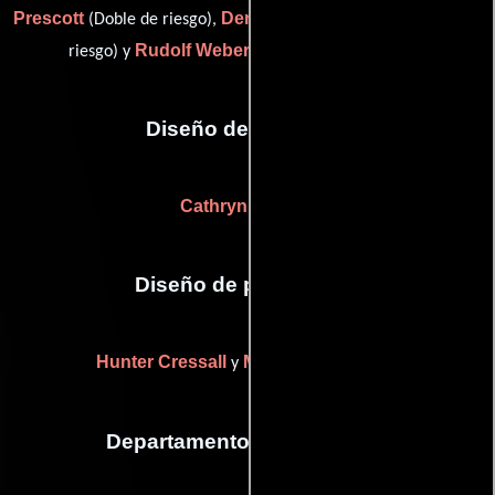
Prescott
Denise Lynne Roberts
(Doble de riesgo),
(Doble de
Rudolf Weber
riesgo) y
(Coordinador de dobles)
Diseño de vestuario
Cathryn Wagner
Diseño de producción
Hunter Cressall
Mary E. Gullickson
y
Departamento de maquillaje