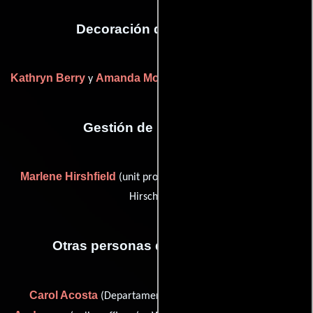
Decoración de escenario
Kathryn Berry
Amanda Moss Serino
y
((as Amanda Moss))
Gestión de producción
Marlene Hirshfield
(unit production manager (as Marlene
Hirschfield))
Otras personas que participaron
Carol Acosta
William Dean
(Departamento técnico),