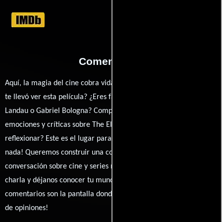
Comentarios
Aquí, la magia del cine cobra vida a través de tus opiniones. ¿Qué
te llevó ver esta película? ¿Eres fan de Arthur Borman, Martin
Landau o Gabriel Bologna? Comparte tus pensamientos,
emociones y críticas sobre The Elevator. ¿Te hizo reír, llorar o
reflexionar? Este es el lugar para expresarlo. ¡No te guardes
nada! Queremos construir una comunidad apasionada donde la
conversación sobre cine y series nunca se detenga. Únete a la
charla y déjanos conocer tu mundo cinematográfico. ¡Los
comentarios son la pantalla donde se proyecta nuestra diversidad
de opiniones!