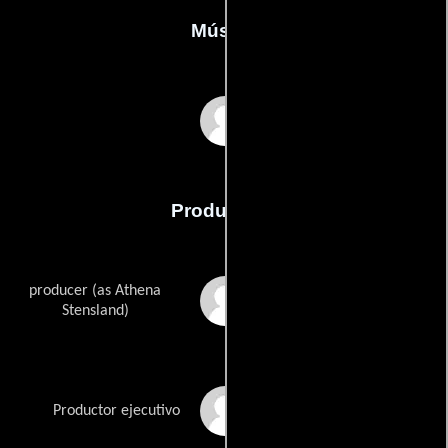
Música
James Covell
Producción
producer (as Athena
Athena Ashburn
Stensland)
Jordan Belfort
Productor ejecutivo