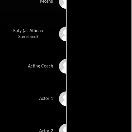
Arye Gross
Moshe
Katy (as Athena
Athena Ashburn
Stensland)
Paul Bartel
Acting Coach
Fred Mata
Actor 1
Lynne Johnston
Actor 2