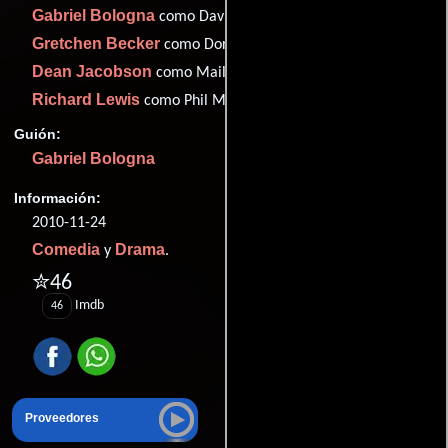
Gabriel Bologna
como David Brochman
Gretchen Becker
como Doris
Dean Jacobson
como Mail Boy
Richard Lewis
como Phil Milowski
Guión:
Gabriel Bologna
Información:
2010-11-24
Comedia
Drama
y
.
✮46
Imdb
46
Proveedores