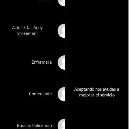
Actor 3 (as Andy
Andrea Shreeman
Shreeman)
Bridget Michele
Enfermera
Aceptando nos ayudas a
Sammy Shore
Comediante
mejorar el servicio
Kai Ephron
Russian Policeman