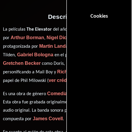
Descripción
Cookies
La películas
The Elevator
del año 2010, está dirigida en conjunto
Arthur Borman
Nigel Dick
Rafal Zielinski
por
,
y
y
Martin Landau
protagonizada por
quien interpreta a Roy
Gabriel Bologna
Tilden,
en el papel de David Brochman,
Gretchen Becker
Dean Jacobson
como Doris,
Richard Lewis
personificando a Mail Boy y
desempeñando el
ver créditos completos
papel de Phil Milowski (
).
Comedia
Drama
Es una obra de género
y
producida en EE.UU..
Esta obra fue grabada originalmente con dialogos en
Inglés
en su
audio original. La banda sonora para esta producción ha sido
James Covell
compuesta por
.
Gabriel