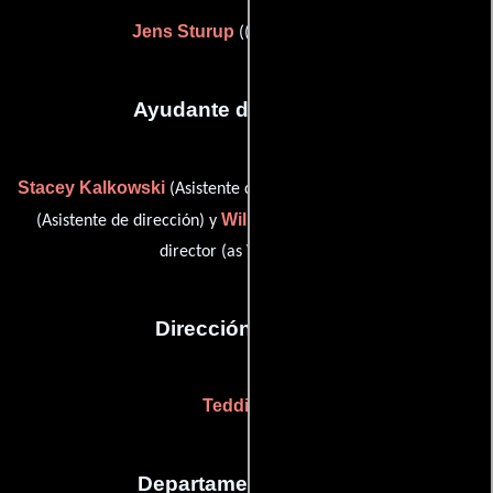
Jens Sturup
((as Jens Stürup))
Ayudante de dirección
Stacey Kalkowski
Tony Morehead
(Asistente de dirección),
William L. Nagle
(Asistente de dirección) y
(first assistant
director (as W.L. Nagle))
Dirección artística
Teddi Rice
Departamento de arte