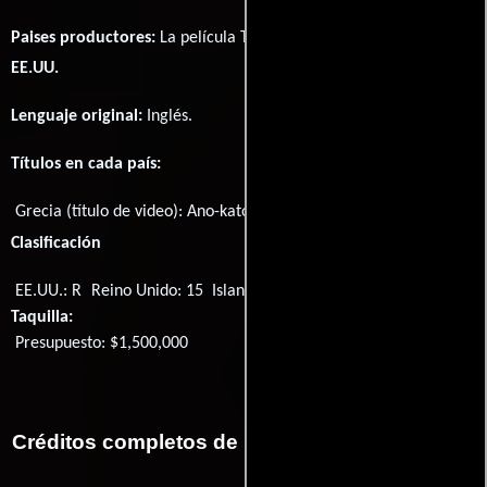
Paises productores:
La película The Elevator fué producida en
EE.UU.
Lenguaje original:
Inglés
.
Títulos en cada país:
Grecia (título de video):
Ano-kato
Título original:
The Elevator
Clasificación
EE.UU.: R
Reino Unido: 15
Islandia: L
Taquilla:
Presupuesto: $1,500,000
Créditos completos de la película The Elevator