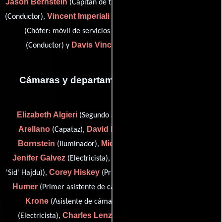
Jason Bernstein
Curtis Bridenstine
(Capitán de transporte),
Vincent Imperiali
Frank X. Sullivan
(Conductor),
(Conductor),
Tom Sullivan
(Chófer: móvil de servicios sanitarios),
Davis Vincent
(Conductor) y
(picture car wrangler)
Cámaras y departamento de electricidad
Elizabeth Algieri
Edgar
(Segundo asistente de cámara),
Arellano
David Bonet
Daniel
(Capataz),
(Electricista),
Bornstein
Michael Colbert
(Iluminador),
(Electricista),
Jenifer Galvez
Zoli Hajdu
(Electricista),
(dolly grip (as Zoli
Corey Hiskey
Don
'Sid' Hajdu)),
(Primer asistente de cámara),
Humer
Mike
(Primer asistente de cámara: segunda unidad),
Krone
Richard Lamphiear
(Asistente de cámara),
Charles Lenz
(Electricista),
(Ayudante del encargado de