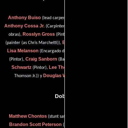
Anthony Buiso
(lead carpenter (as Anthony 'Tiny' Biuso)),
Anthony Cossa Jr.
Max Flannery
(Carpintero),
(Maestro de
Rosslyn Gross
Christopher Marchetti
obras),
(Pintor),
Bruce McCarthy
(painter (as Chris Marchetti)),
(Carpintero),
Lisa Melanson
Michelle Moore
(Encargado de vestuario),
Craig Sanborn
Vanessa
(Pintor),
(Banda de oscilación),
Schwartz
Lee Thomson
(Pintor),
(swing gang (as Lee
Douglas Wick
Thomson Jr.)) y
(Banda de oscilación)
Dobles
Matthew Chontos
(stunt safety (as Matthew J. Chontos)),
Brandon Scott Peterson
Darrin
(Seguridad de dobles),