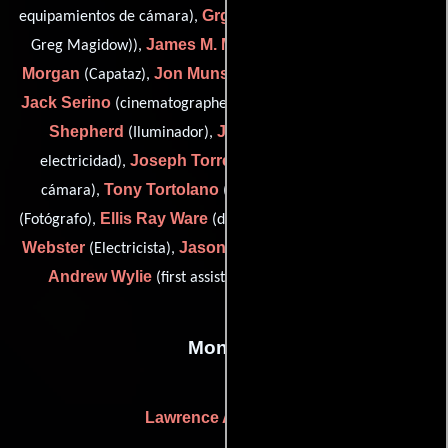
Grg Magidow
equipamientos de cámara),
(camera loader (as
James M. McClure
Keith
Greg Magidow)),
(Electricista),
Morgan
Jon Munson
(Capataz),
(Asistente de electricidad),
Jack Serino
Alec
(cinematographer: second unit / key grip),
Shepherd
Jason Stuck
(Iluminador),
(Asistente de
Joseph Torres Jr.
electricidad),
(Segundo asistente de
Tony Tortolano
Sam Urdank
cámara),
(Electricista),
Ellis Ray Ware
Brian
(Fotógrafo),
(dolly grip (as Ellis Ware)),
Webster
Jason Wood
James
(Electricista),
(Electricista) y
Andrew Wylie
(first assistant camera (as Jim Wylie))
Montaje
Lawrence A. Maddox