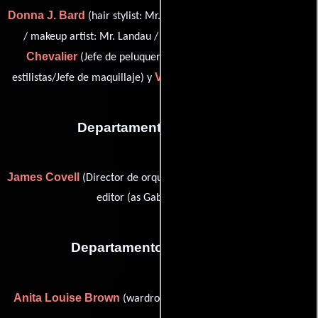
Donna J. Bard
(hair stylist: Mr. Landau / hair stylist: Ms. Becker
Katrina
/ makeup artist: Mr. Landau / makeup artist: Ms.),
Chevalier
Heidi Grotsky
(Jefe de peluqueros),
(Jefe de
Vivian Maxwell
estilistas/Jefe de maquillaje) y
(Maquilladora)
Departamento de musica
James Covell
Gabriel Kitinski
(Director de orquesta) y
(music
editor (as Gabriel Kitinsky))
Departamento de vestuario
Anita Louise Brown
(wardrobe supervisor (as Anita Brown))