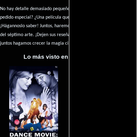
No hay detalle demasiado pequeño ni opinión insignificante. ¿Algún
pedido especial? ¿Una película que sueñas con ver reseñada?
¡Hágannoslo saber! Juntos, haremos de esta comunidad el epicentro
caja de comentarios
del séptimo arte. ¡Dejen sus reseña en la
y
juntos hagamos crecer la magia cinematográfica!
Lo más visto en Cineyseries.net