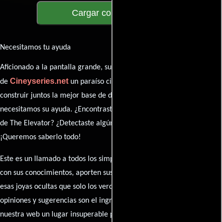
Cargar comentarios
Necesitamos tu ayuda
Aficionado a la pantalla grande, su participación es clave para hacer
Cineyseries.net
de
un paraíso cinéfilo completo. Queremos
construir juntos la mejor base de datos cinematográfica, pero
necesitamos su ayuda. ¿Encontraste algún dato faltante en la ficha
de The Elevator? ¿Detectaste algún error en la sinopsis o el elenco?
¡Queremos saberlo todo!
Este es un llamado a todos los simpatizantes del cine: contribuyan
con sus conocimientos, aporten sus descubrimientos y compartan
esas joyas ocultas que solo los verdaderos fanáticos conocen. Sus
opiniones y sugerencias son el ingrediente secreto que hará de
nuestra web un lugar insuperable para los amantes del celuloide.