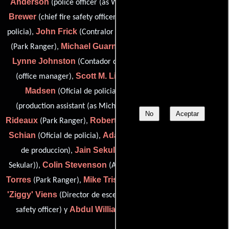
Anderson
John K.
(police officer (as William D. Anderson)),
Brewer
Scott De Garmo
(chief fire safety officer),
(Oficial de
John Frick
Joe Gonzales
policia),
(Contralor de producción),
Michael Guarnieri
(Park Ranger),
(Contralor de producción),
Lynne Johnston
Holly Kramer
(Contador de producción),
Scott M. Limpus
George C.
(office manager),
(Médico),
Madsen
Otto Michael Penzato
(Oficial de policia),
Desiree
(production assistant (as Michael 'Otto' Penzato)),
No
Aceptar
Rideaux
Robert Rodriguez
Sig
(Park Ranger),
(Park Ranger),
Schian
Adam Schlesinger
(Oficial de policia),
(Coordinador
Jain Sekuler
de produccion),
(script supervisor (as Jain
Colin Stevenson
Albert
Sekular)),
(Asistente de producción),
Torres
Mike Tristano
John
(Park Ranger),
(weapons handler),
'Ziggy' Viens
Michael D. Wharton
(Director de escena),
(fire
Abdul Williams
safety officer) y
(Asistente de producción)