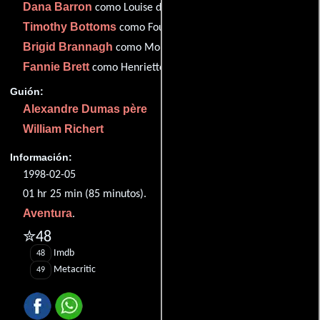
Dana Barron
como Louise de la Vallière
Timothy Bottoms
como Fouquet
Brigid Brannagh
como Molly Pichon (as Brigid Brannah)
Fannie Brett
como Henriette
Guión:
Alexandre Dumas père
William Richert
Información:
1998-02-05
01 hr 25 min (85 minutos).
Aventura
.
✮48
Imdb
48
Metacritic
49