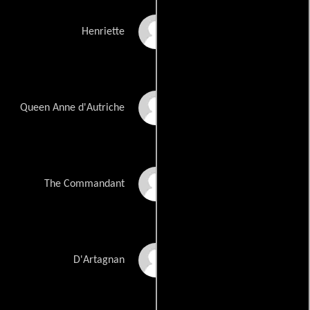
Fannie Brett
Henriette
Meg Foster
Queen Anne d'Autriche
James Gammon
The Commandant
Dennis Hayden
D'Artagnan