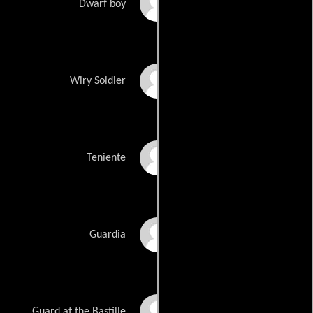
Amanda Bogner
Dwarf boy
Paul Dion Monte
Wiry Soldier
Jf Pryor
Teniente
Burton Richardson
Guardia
Robert Seeley
Guard at the Bastille