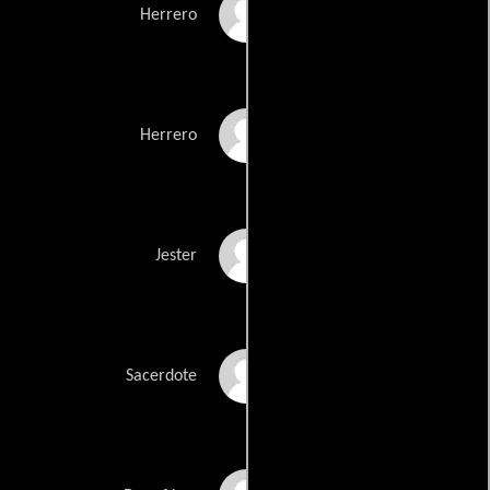
Russell Gannon
Herrero
Nils Allen Stewart
Herrero
Reeko Meserole
Jester
Allan Kolman
Sacerdote