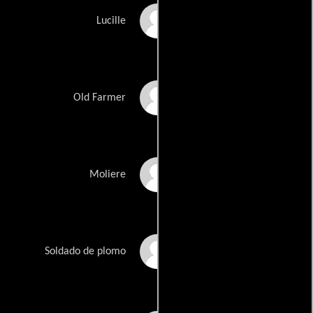
Brenda James
Lucille
R.G. Armstrong
Old Farmer
Dan Coplan
Moliere
Jerry Trimble
Soldado de plomo