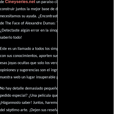
Cineyseries.net
de
un paraíso cinéfilo completo. Queremos
construir juntos la mejor base de datos cinematográfica, pero
necesitamos su ayuda. ¿Encontraste algún dato faltante en la ficha
de The Face of Alexandre Dumas: The Man in the Iron Mask?
¿Detectaste algún error en la sinopsis o el elenco? ¡Queremos
saberlo todo!
Este es un llamado a todos los simpatizantes del cine: contribuyan
con sus conocimientos, aporten sus descubrimientos y compartan
esas joyas ocultas que solo los verdaderos fanáticos conocen. Sus
opiniones y sugerencias son el ingrediente secreto que hará de
nuestra web un lugar insuperable para los amantes del celuloide.
No hay detalle demasiado pequeño ni opinión insignificante. ¿Algún
pedido especial? ¿Una película que sueñas con ver reseñada?
¡Hágannoslo saber! Juntos, haremos de esta comunidad el epicentro
caja de comentarios
del séptimo arte. ¡Dejen sus reseña en la
y