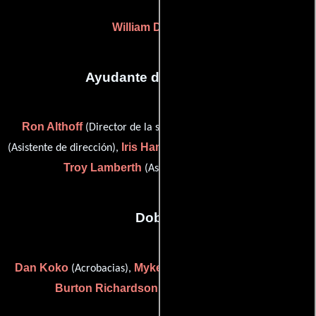
William D. Barber
Ayudante de dirección
Ron Althoff
Ray Essler
(Director de la segunda unidad),
Iris Hampton
(Asistente de dirección),
(Asistente de dirección) y
Troy Lamberth
(Asistente de dirección)
Dobles
Dan Koko
Myke Michaels
(Acrobacias),
(Doble de riesgo) y
Burton Richardson
(Coreógrafo de lucha)