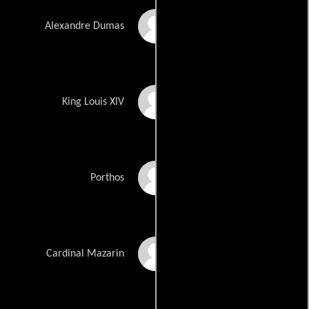
William Richert
Alexandre Dumas
Nick Richert
King Louis XIV
Rex Ryon
Porthos
Jeremy West
Cardinal Mazarin