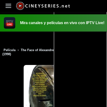
Mira canales y películas en vivo con IPTV Live!
INICIO
PELICULAS
Película
The Face of Alexandre Dumas: The Man in the Iron Mask
>
(1998)