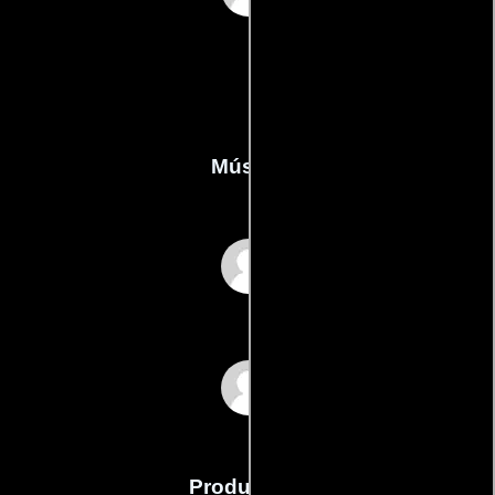
Música
Jim Ervin
Jeffrey R. Gund
Producción