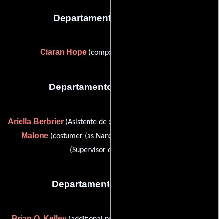
Departamento de musica
Ciaran Hope
(composer: additional score)
Departamento de vestuario
Ariella Berbrier
Nancy
(Asistente de diseñador de vestuario),
Malone
Joyce Seiler
(costumer (as Nancy Rhodes)) y
(Supervisor de vestuario)
Departamento de editorial
Brian Q. Kelley
Harry
(additional post-production: editing),