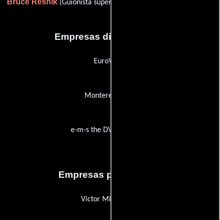
Bruce Resnik
Mark Terry
(Guionista supervisor) y
(Publicista)
Empresas distribuidoras
EuroVideo
Monterey Video
e-m-s the DVD-Company
Empresas productoras
Victor Michailides