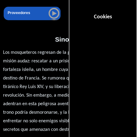
Proveedores
Cookies
Sinopsis
Los mosqueteros regresan de la guerra en Marruecos con una
misión audaz: rescatar a un prisionero enmascarado en una
fortaleza isleña, un hombre cuya identidad podría cambiar el
destino de Francia. Se rumorea que es el hermano gemelo del
tiránico Rey Luis XIV, y su liberación podría desatar una
revolución. Sin embargo, a medida que los mosqueteros se
adentran en esta peligrosa aventura, descubren que su lealtad al
trono podría desmoronarse, y la lucha por el poder los llevará a
enfrentar no solo enemigos visibles, sino también oscuros
secretos que amenazan con destruir todo lo que conocen.