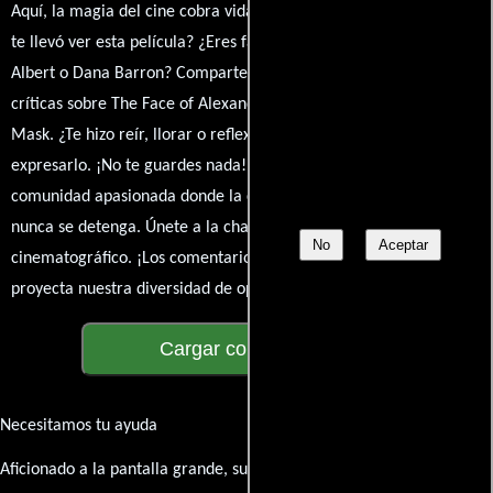
Aquí, la magia del cine cobra vida a través de tus opiniones. ¿Qué
te llevó ver esta película? ¿Eres fan de William Richert, Edward
Albert o Dana Barron? Comparte tus pensamientos, emociones y
críticas sobre The Face of Alexandre Dumas: The Man in the Iron
Mask. ¿Te hizo reír, llorar o reflexionar? Este es el lugar para
expresarlo. ¡No te guardes nada! Queremos construir una
comunidad apasionada donde la conversación sobre cine y series
nunca se detenga. Únete a la charla y déjanos conocer tu mundo
No
Aceptar
cinematográfico. ¡Los comentarios son la pantalla donde se
proyecta nuestra diversidad de opiniones!
Cargar comentarios
Necesitamos tu ayuda
Aficionado a la pantalla grande, su participación es clave para hacer