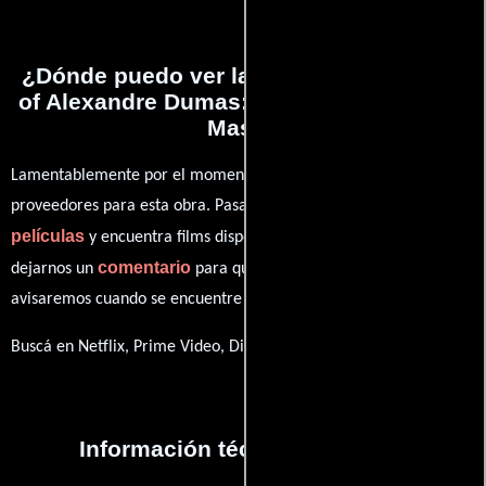
¿Dónde puedo ver la películas The Face
of Alexandre Dumas: The Man in the Iron
Mask?
Lamentablemente por el momento no contamos con enlaces a
proveedores para esta obra. Pasa por nuestro catálogo de
películas
y encuentra films disponibles. También puedes
comentario
dejarnos un
para que le demos prioridad y te
avisaremos cuando se encuentre disponible
Buscá en Netflix, Prime Video, Disney+
Información técnica y general