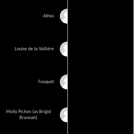
Edward Albert
Athos
Dana Barron
Louise de la Vallière
Timothy Bottoms
Fouquet
Molly Pichon (as Brigid
Brigid Brannagh
Brannah)