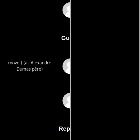
William Richert
Guión
(novel) (as Alexandre
Alexandre Dumas
pères
Dumas père)
William Richerts
Reparto