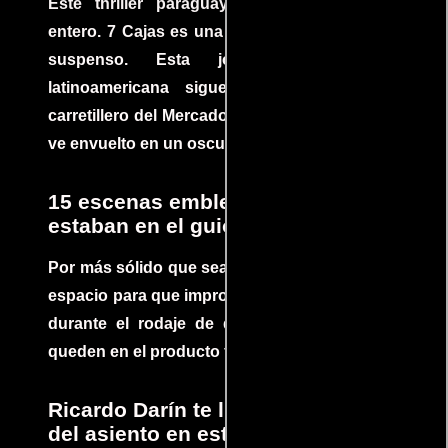
Este thriller paraguayo cautivó al mundo
entero. 7 Cajas es una explosión de acción y
suspenso. Esta joya cinematográfica
latinoamericana sigue la historia de un
carretillero del Mercado 4 de Asunción que se
ve envuelto en un oscuro mundo de crimen
15 escenas emblemáticas que no
estaban en el guion
Por más sólido que sea un guión siempre hay
espacio para que improvisaciones que se dan
durante el rodaje de determinadas escenas
queden en el producto final.
Ricardo Darín te llevará al borde
del asiento en este increíble