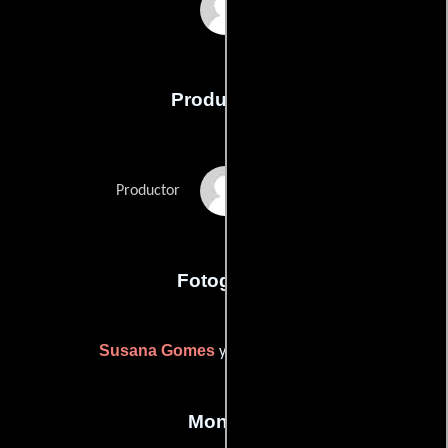
António Pedro
Producción
Ivo Ferreira
Productor
Fotografia
Susana Gomes
Márcio Loureiro
y
Montaje