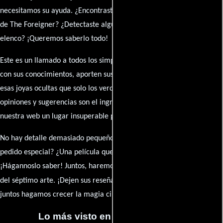
necesitamos su ayuda. ¿Encontraste algún dato faltante en la ficha
de The Foreigner? ¿Detectaste algún error en la sinopsis o el
elenco? ¡Queremos saberlo todo!
Este es un llamado a todos los simpatizantes del cine: contribuyan
con sus conocimientos, aporten sus descubrimientos y compartan
esas joyas ocultas que solo los verdaderos fanáticos conocen. Sus
opiniones y sugerencias son el ingrediente secreto que hará de
nuestra web un lugar insuperable para los amantes del celuloide.
No hay detalle demasiado pequeño ni opinión insignificante. ¿Algún
pedido especial? ¿Una película que sueñas con ver reseñada?
¡Hágannoslo saber! Juntos, haremos de esta comunidad el epicentro
caja de comentarios
del séptimo arte. ¡Dejen sus reseña en la
y
juntos hagamos crecer la magia cinematográfica!
Lo más visto en Cineyseries.net