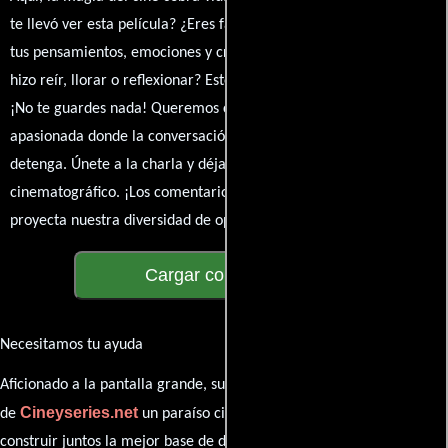
te llevó ver esta película? ¿Eres fan de Ivo Ferreira,? Comparte
tus pensamientos, emociones y críticas sobre The Foreigner. ¿Te
hizo reír, llorar o reflexionar? Este es el lugar para expresarlo.
¡No te guardes nada! Queremos construir una comunidad
apasionada donde la conversación sobre cine y series nunca se
detenga. Únete a la charla y déjanos conocer tu mundo
cinematográfico. ¡Los comentarios son la pantalla donde se
proyecta nuestra diversidad de opiniones!
Cargar comentarios
Necesitamos tu ayuda
Aficionado a la pantalla grande, su participación es clave para hacer
Cineyseries.net
de
un paraíso cinéfilo completo. Queremos
construir juntos la mejor base de datos cinematográfica, pero