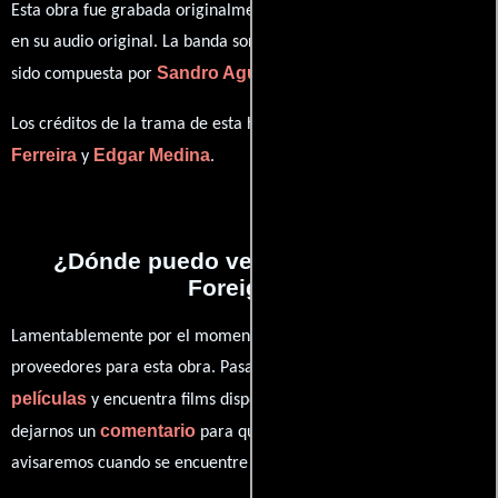
Esta obra fue grabada originalmente con dialogos en
Cantonés
en su audio original. La banda sonora para esta producción ha
Sandro Aguilar
António Pedro
sido compuesta por
y
.
Ivo
Los créditos de la trama de esta historia están divididos entre
Ferreira
Edgar Medina
y
.
¿Dónde puedo ver la películas The
Foreigner?
Lamentablemente por el momento no contamos con enlaces a
proveedores para esta obra. Pasa por nuestro catálogo de
películas
y encuentra films disponibles. También puedes
comentario
dejarnos un
para que le demos prioridad y te
avisaremos cuando se encuentre disponible