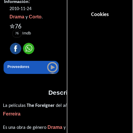
Información:
2010-11-24
Cookies
Drama
Corto
y
.
✮76
Imdb
76
Proveedores
Descripción
Ivo
La películas
The Foreigner
del año 2010, está dirigida por
Ferreira
Drama
Corto
Es una obra de género
y
producida en Portugal.