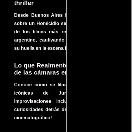
thriller
Desde Buenos Aires hasta el mundo, Tesis
sobre un Homicidio se ha convertido en uno
de los filmes más recomendados del cine
argentino, cautivando audiencias y dejando
su huella en la escena internacional.
Lo que Realmente Sucedió detrás
de las cámaras en Jurassic Park
Conoce cómo se filmaron algunas escenas
icónicas de Jurassic Park, con
improvisaciones incluidas. ¡Descubre las
curiosidades detrás del rodaje de un clásico
cinematográfico!