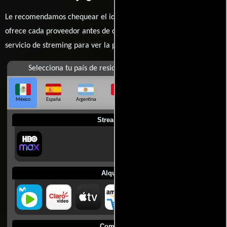
Le recomendamos chequear el idioma, doblaje o subtítulos que
ofrece cada proveedor antes de comprar, alquilar o contratar un
servicio de streming para ver la películas.
Selecciona tu país de residencia
México
España
Argentina
Perú
Colombia
Chile
Ecuador
Streaming
Alquilar
Comprar