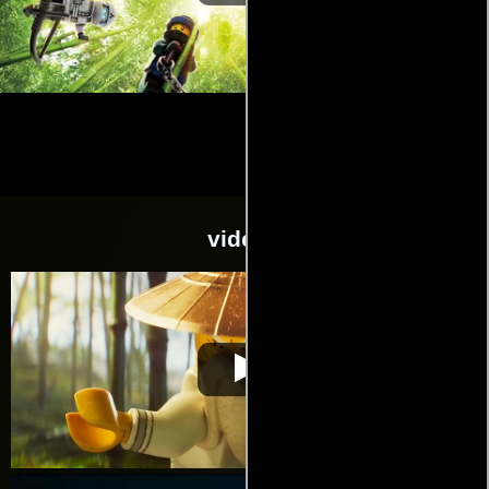
videos
Lego Ninjago: La
Video de la película Lego Ninjago:
2017-09-
película
La película
28