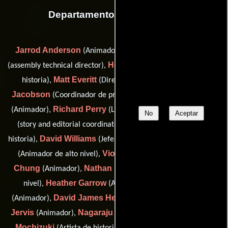
Departamento de animación
Jarrod Anderson
Laura Anderson
(Animador técnico),
Heiko Drengenberg
(assembly technical director),
(Artista de
Matt Everitt
Alexis
historia),
(Director de animación),
Jacobson
Balazs Meszaros
(Coordinador de produccion),
Richard Perry
Lizzie Sam
(Animador),
(Layout Supervisor),
No
Aceptar
David Tuber
(story and editorial coordinator),
(Artista de
David Williams
Stewart Alves
historia),
(Jefe de animación),
Viola Baier
Jamie
(Animador de alto nivel),
(Animador),
Chung
Nathan Fitzgerald
(Animador),
(Animador de alto
Heather Garrow
David Hansen
nivel),
(Animador),
David James Henderson
Daniel
(Animador),
(Animador),
Jervis
Nagaraju Kusuma
Yoriaki
(Animador),
(Animador),
Mochizuki
Fraser Page
(Artista de historia),
(Animador),