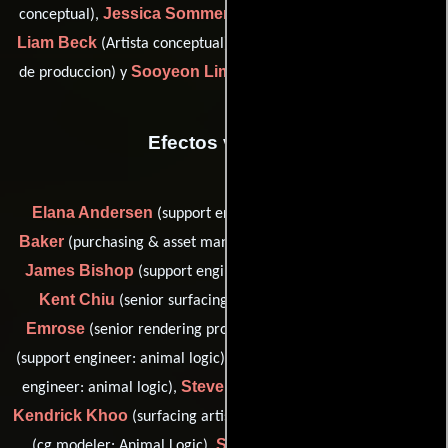
Jessica Sommerville
conceptual),
(digital artist: modelling),
Liam Beck
Kate Kazokas
(Artista conceptual),
(Coordinador
Sooyeon Lim
de produccion) y
(set designer: live action unit)
Efectos visuales
Elana Andersen
Garry
(support engineer: animal logic),
Baker
(purchasing & asset management officer: animal logic),
James Bishop
Yi-Hsuan
(support engineer: animal logic),
Kent Chiu
Luke
(senior surfacing artist: Animal Logic),
Emrose
Shane Goddard
(senior rendering programmer),
Samson Heffernan
(support engineer: animal logic),
(support
Steven Hubbard
engineer: animal logic),
(senior modeller),
Kendrick Khoo
Damien Lam
(surfacing artist: Animal Logic),
Steven Lees-Smith
(cg modeler: Animal Logic),
(support