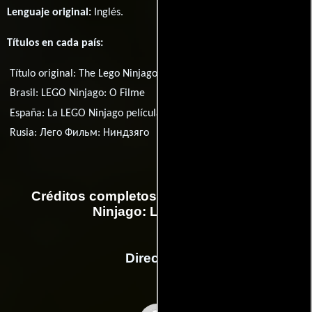
Lenguaje original:
Inglés
.
Títulos en cada país:
Título original:
The Lego Ninjago Movie
Brasil:
LEGO Ninjago: O Filme
España:
La LEGO Ninjago película
Rusia:
Лего Фильм: Ниндзяго
Créditos completos de la película Lego
Ninjago: La película
Dirección