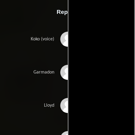
Reparto
Olivia Munn
Koko (voice)
Justin Theroux
Garmadon
Dave Franco
Lloyd