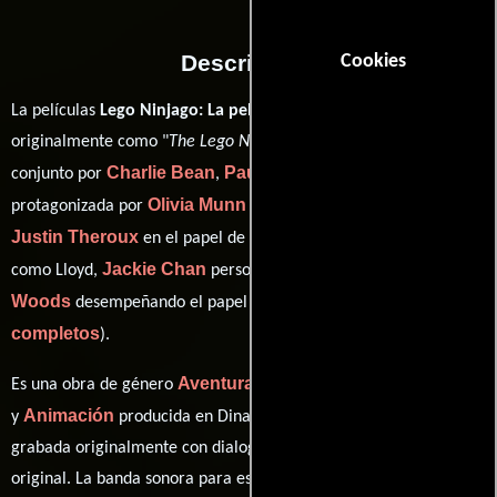
Descripción
Cookies
La películas
Lego Ninjago: La película
del año 2017, conocida
originalmente como "
The Lego Ninjago Movie
", está dirigida en
Charlie Bean
Paul Fisher
Bob Logan
conjunto por
,
y
y
Olivia Munn
protagonizada por
quien interpreta a Koko (voice),
Justin Theroux
Dave Franco
en el papel de Garmadon,
Jackie Chan
Zach
como Lloyd,
personificando a Sensei Wu y
Woods
ver créditos
desempeñando el papel de Zane (
completos
).
Aventura
Familia
Comedia
Acción
Es una obra de género
,
,
,
Animación
y
producida en Dinamarca y EE.UU.. Esta obra fue
grabada originalmente con dialogos en
Inglés
en su audio
original. La banda sonora para esta producción ha sido