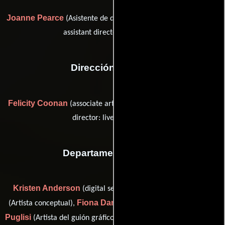
Joanne Pearce
Eddie Thorne
(Asistente de dirección) y
(first
assistant director: Live Action)
Dirección artística
Felicity Coonan
Charlie Revai
(associate art director) y
(art
director: live action unit)
Departamento de arte
Kristen Anderson
Noémie Cauvin
(digital set designer),
Fiona Darwin
John
(Artista conceptual),
(Artista conceptual),
Puglisi
Gibson Radsavanh
(Artista del guión gráfico),
(Artista