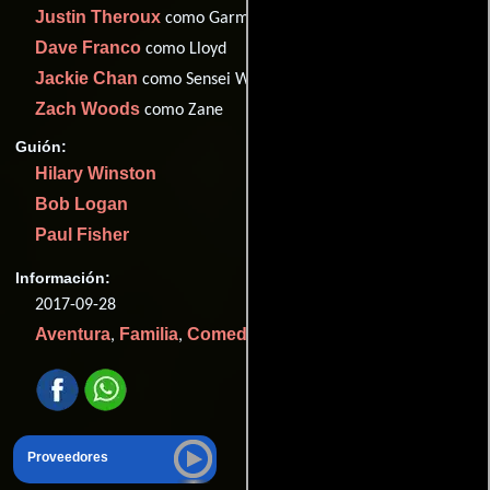
Justin Theroux
como Garmadon
Dave Franco
como Lloyd
Jackie Chan
como Sensei Wu
Zach Woods
como Zane
Guión:
Hilary Winston
Bob Logan
Paul Fisher
Información:
2017-09-28
Aventura
Familia
Comedia
Acción
Animación
,
,
,
y
.
Proveedores