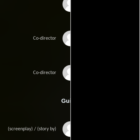
Charlie Bean
Paul Fisher
Co-director
Bob Logan
Co-director
Guión
Hilary Winstons
(screenplay) / (story by)