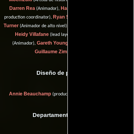
Darren Rea
Hannah Roberson
(Animador),
(animation
Ryan Savas
Les
production coordinator),
(Artista de historia),
Turner
George Varettas
(Animador de alto nivel),
(Animador),
Heidy Villafane
Daniel Waters
(lead layout artist),
Gareth Young
(Animador),
(senior lead layout artist) y
Guillaume Zimmer
(Diseñador)
Diseño de producción
Annie Beauchamp
(production designer: live action unit)
Departamento de musica