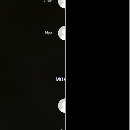
Fred Armisen
Cole
Abbi Jacobson
Nya
Música
Mark Mothersbaugh