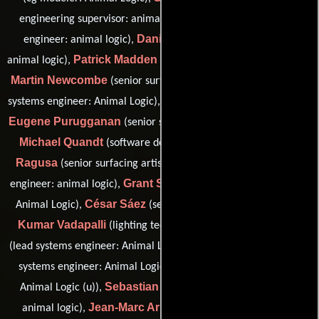
Josh Lewis
engineering supervisor: animal logic),
(support
Daniel Lopez
engineer: animal logic),
(support engineer:
Patrick Madden
animal logic),
(support engineer: animal logic),
Martin Newcombe
Kevin Ng
(senior surfacing artist),
(senior
Christian Paradis
systems engineer: Animal Logic),
(surfacing),
Eugene Purugganan
(senior systems engineer: Animal Logic),
Michael Quandt
Ilaria
(software developer: Animal Logic),
Ragusa
Shayne Rodway
(senior surfacing artist),
(support
Grant Street
engineer: animal logic),
(senior systems engineer:
César Sáez
Narendra
Animal Logic),
(senior rigging artist),
Kumar Vadapalli
Radu Vintila
(lighting techical director),
Jeremy Webber
(lead systems engineer: Animal Logic),
(senior
Daniel Powter
systems engineer: Animal Logic),
(data lead:
Sebastian Ampuero
Animal Logic (u)),
(support engineer:
Jean-Marc Ariu
animal logic),
(visual effects artist: senior