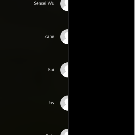
Jackie Chan
Sensei Wu
Zach Woods
Zane
Michael Peña
Kai
Kumail Nanjiani
Jay