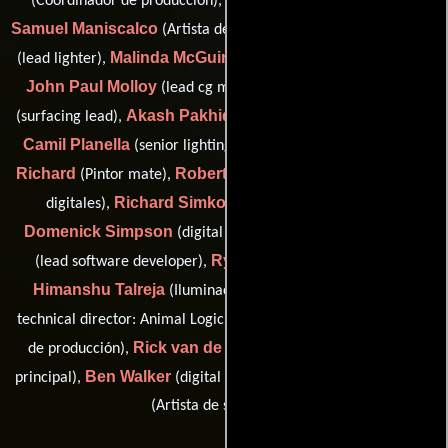
(Coordinador de produccion),
(Artista digital),
Samuel Maniscalco
Etienne Marc
(Artista de la iluminación),
Malinda McGuire
(lead lighter),
(Coordinador de produccion),
John Paul Molloy
Johan Nordenson
(lead cg modeler),
Akash Pakhidde
(surfacing lead),
(senior nuke artist: Basefx),
Camil Planella
Sullivan
(senior lighting technical director),
Richard
Roberto Rodricks
(Pintor mate),
(Artista de efectos
Richard Simko
digitales),
(Artista de la iluminación),
Domenick Simpson
Bryan Smith
(digital artist: lighting),
Ryley Swan
(lead software developer),
(fx digital artist),
Himanshu Talreja
Andrew Taylor
(Iluminación),
(asset
Melissa Tierney
technical director: Animal Logic),
(Supervisor
Rick van de Schootbrugge
de producción),
(Compositor
Ben Walker
Enrico Zerbo
principal),
(digital matte painter) y
(Artista de superficies)