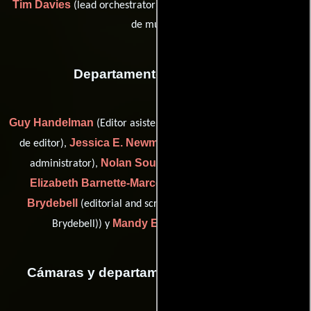
Tim Davies
Maarten Hofmeijer
(lead orchestrator) y
(Editor
de música)
Departamento de editorial
Guy Handelman
Holly Isaacson
(Editor asistente),
(Aprendiz
Jessica E. Newman
de editor),
(post production technical
Nolan Southerland
administrator),
(Editor asociado),
Elizabeth Barnette-Marconi
Noël
(Editor asistente),
Brydebell
(editorial and script coordinator (as Christina
Mandy Eyley
Brydebell)) y
(Editor asistente)
Cámaras y departamento de electricidad