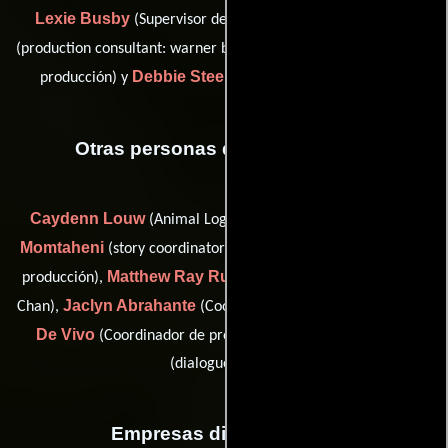
Lexie Busby
Toby Gibson
(Supervisor de producción),
Kristen Murtha
(production consultant: warner bros.),
(Jefe de
Debbie Steer
producción) y
(Supervisor de producción)
Otras personas que participaron
Caydenn Louw
Ashley
(Animal Logic: Data Operations),
Momtaheni
Susan Peters
(story coordinator),
(Asistente de
Matthew Ray Ruggles
producción),
(dialogue coach: Jackie
Jaclyn Abrahante
Mark
Chan),
(Coordinador de produccion),
De Vivo
Diana C. Weng
(Coordinador de produccion) y
(dialogue coach)
Empresas distribuidoras