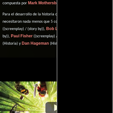
Mark Mothersbaugh
compuesta por
.
Para el desarrollo de la historia que cuenta esta obra, se
Hilary Winston
necesitaron nada menos que 5 colaboraciones.
Bob Logan
((screenplay) / (story by)),
((screenplay) / (story
Paul Fisher
Kevin Hageman
by)),
((screenplay) / (story by)),
Dan Hageman
(Historia) y
(Historia).