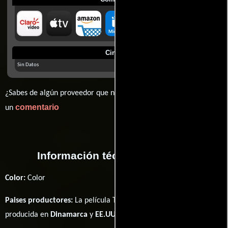
Cines
Sin Datos
¿Sabes de algún proveedor que no estamos mostrando? déjanos
comentario
un
Información técnica y general
Color:
Color
Paises productores:
La película The Lego Ninjago Movie fué
producida en
Dinamarca
y
EE.UU.