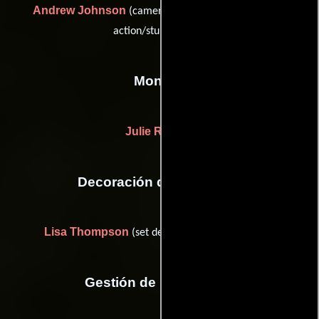
Andrew Johnson
(camera operator: steadicam, live
action/stunt pre-vis)
Montaje
Julie Rogers
Decoración de escenario
Lisa Thompson
(set decorator: live action unit)
Gestión de producción