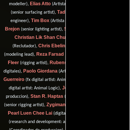
Elias Atto
Mauro Baldissera
modeller),
(Artista digital),
Tadeo Baljevic
(senior surfacing artist),
(r & d software
Tim Box
Christophe
engineer),
(Artista de superficies),
Brejon
Stephen Casey
(senior lighting artist),
(Iluminación),
Christian Lik Shan Chu
Ros Webb
(Modelador),
Chris Ebeling
Angela Ensele
(Reclutador),
(previz),
Reza Farsad
Paul
(modeling lead),
(Artista de la iluminación),
Fleer
Rubens Fredrick
(rigging artist),
(Artista de efectos
Paolo Giordana
Melanie
digitales),
(Artista de la iluminación),
Guerreiro
Matthew Hanger
(fx digital artist: Animal Logic),
(fx
Joan Hanley
digital artist: Animal Logic),
(Coordinador de
Stan R. Haptas
Wei He
produccion),
(Artista de animación),
Zygimantas Kucas
(senior rigging artist),
(Artista de efectos),
Pearl Luen Chee Lai
Sang N. Le
(digital artist: lighting),
Wesley Leung
(research and development: animal logic),
Chris Lowe