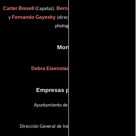
Carter Bissell
Bernard X. Brongniart
(Capataz),
(Iluminador)
Fernando Gayesky
y
(director of photography: additional
photography)
Montaje
Debra Eisenstadt
Jennifer Lilly
y
Empresas productoras
Ayuntamiento de Lucena, Córdoba
Dirección General de Instituciones Penitenciarias