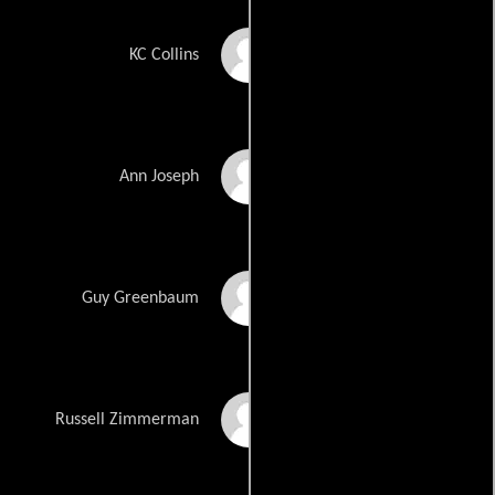
Melissa Leo
KC Collins
Andrea Powell
Ann Joseph
Jonathan Marc
Guy Greenbaum
Sherman
Zack Griffiths
Russell Zimmerman