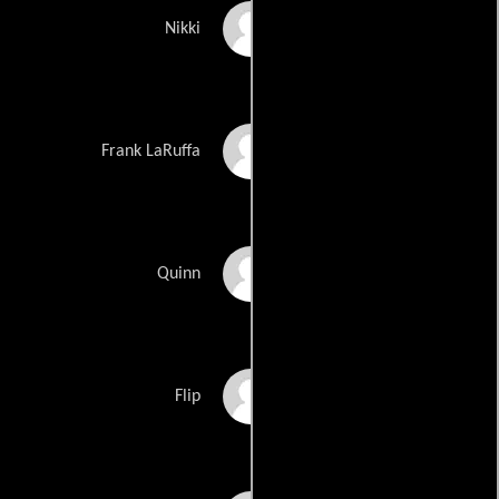
Cindy List
Nikki
Sean Logan
Frank LaRuffa
Colleen Quinlan
Quinn
Roger Raines
Flip