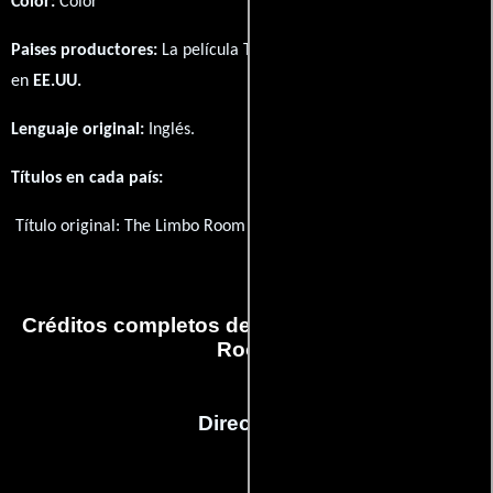
Color:
Color
Paises productores:
La película The Limbo Room fué producida
en
EE.UU.
Lenguaje original:
Inglés
.
Títulos en cada país:
Título original:
The Limbo Room
Créditos completos de la película The Limbo
Room
Dirección