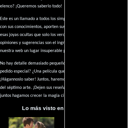
elenco? ¡Queremos saberlo todo!
Este es un llamado a todos los simpatizantes del cine: contribuyan
con sus conocimientos, aporten sus descubrimientos y compartan
esas joyas ocultas que solo los verdaderos fanáticos conocen. Sus
opiniones y sugerencias son el ingrediente secreto que hará de
nuestra web un lugar insuperable para los amantes del celuloide.
No hay detalle demasiado pequeño ni opinión insignificante. ¿Algún
pedido especial? ¿Una película que sueñas con ver reseñada?
¡Hágannoslo saber! Juntos, haremos de esta comunidad el epicentro
caja de comentarios
del séptimo arte. ¡Dejen sus reseña en la
y
juntos hagamos crecer la magia cinematográfica!
Lo más visto en Cineyseries.net