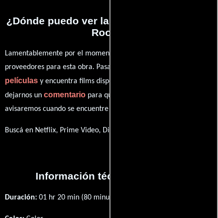
¿Dónde puedo ver la películas The Limbo
Room?
Lamentablemente por el momento no contamos con enlaces a
proveedores para esta obra. Pasa por nuestro catálogo de
películas
y encuentra films disponibles. También puedes
comentario
dejarnos un
para que le demos prioridad y te
avisaremos cuando se encuentre disponible
Buscá en Netflix, Prime Video, Disney+
Información técnica y general
Duración:
01 hr 20 min (80 minutos) .