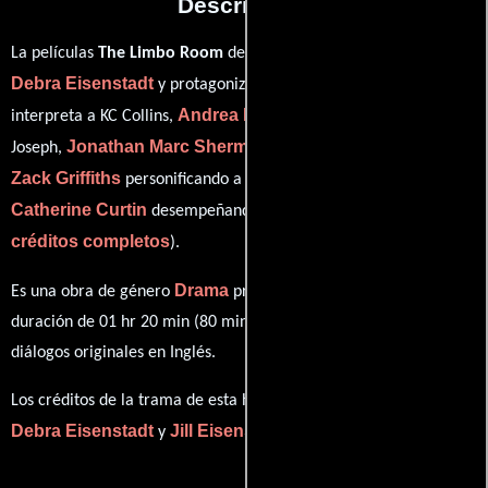
Descripción
La películas
The Limbo Room
del año 2006, está dirigida por
Debra Eisenstadt
Melissa Leo
y protagonizada por
quien
Andrea Powell
interpreta a KC Collins,
en el papel de Ann
Jonathan Marc Sherman
Joseph,
como Guy Greenbaum,
Zack Griffiths
personificando a Russell Zimmerman y
Catherine Curtin
ver
desempeñando el papel de Bryce (
créditos completos
).
Drama
Es una obra de género
producida en EE.UU.. Con una
duración de 01 hr 20 min (80 minutos), esta película tiene
diálogos originales en
Inglés
.
Los créditos de la trama de esta historia están divididos entre
Debra Eisenstadt
Jill Eisenstadt
y
(Guión).