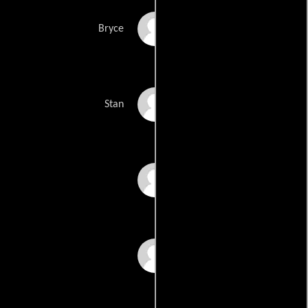
Catherine Curtin
Bryce
Joel Azerrad
Stan
Cory M. Baker
Lindsay Baker