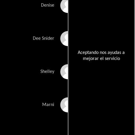
Dana Segal
Denise
Drew Seltzer
Dee Snider
Aceptando nos ayudas a
mejorar el servicio
Richard Vetere
Shelley
Melinda Wade
Marni