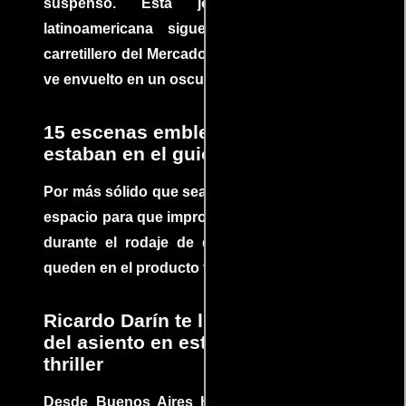
suspenso. Esta joya cinematográfica
latinoamericana sigue la historia de un
carretillero del Mercado 4 de Asunción que se
ve envuelto en un oscuro mundo de crimen
15 escenas emblemáticas que no
estaban en el guion
Por más sólido que sea un guión siempre hay
espacio para que improvisaciones que se dan
durante el rodaje de determinadas escenas
queden en el producto final.
Ricardo Darín te llevará al borde
del asiento en este increíble
thriller
Desde Buenos Aires hasta el mundo, Tesis