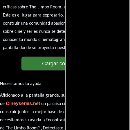
críticas sobre The Limbo Room. ¿Te hizo reír, llorar o reflexionar?
Este es el lugar para expresarlo. ¡No te guardes nada! Queremos
construir una comunidad apasionada donde la conversación
sobre cine y series nunca se detenga. Únete a la charla y déjanos
conocer tu mundo cinematográfico. ¡Los comentarios son la
pantalla donde se proyecta nuestra diversidad de opiniones!
Cargar comentarios
Necesitamos tu ayuda
Aficionado a la pantalla grande, su participación es clave para hacer
Cineyseries.net
de
un paraíso cinéfilo completo. Queremos
construir juntos la mejor base de datos cinematográfica, pero
necesitamos su ayuda. ¿Encontraste algún dato faltante en la ficha
de The Limbo Room? ¿Detectaste algún error en la sinopsis o el