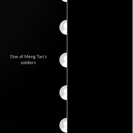
Jiao Xiao-Yu
One of Meng Tan's
Hua Yan
soldiers
Sun Yin-Yin
Kang Yu