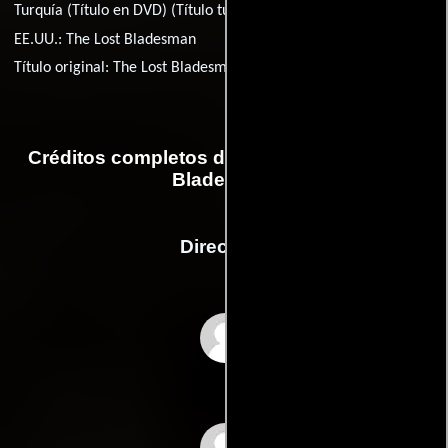
Turquía (Título en DVD) (Título turco):
Kayip Kahraman
EE.UU.:
The Lost Bladesman
Título original:
The Lost Bladesman
Créditos completos de la película The Lost
Bladesman
Dirección
Felix Chong
Alan Mak