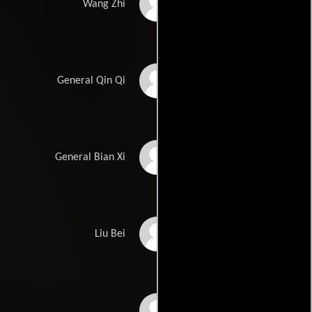
Xuebing Wang
Wang Zhi
Zonghan Li
General Qin Qi
Ailei Yu
General Bian Xi
Alex Fong
Liu Bei
Yang Biao