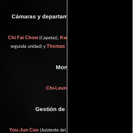
Cámaras y departamento de electricidad
Chi Fai Chow
Kwee Kwok Hui
(Capataz),
(Camarógrafo:
Thomas Yeung Yiu-Fai
segunda unidad) y
(Iluminador)
Montaje
Chi-Leung Kwong
Gestión de producción
You-Jun Cao
Cao
(Asistente del director de producción),