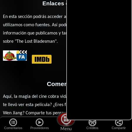
Enlaces externos
En esta sección podrás acceder a los recursos externos que
utilizamos como fuentes. Así podrás chequear toda la
información que publicamos y también ampliar tu conocimiento
sobre "The Lost Bladesman".
Comentarios
Aquí, la magia del cine cobra vida a través de tus opiniones. ¿Qué
te llevó ver esta película? ¿Eres fan de Felix Chong, Donnie Yen o
Wen Jiang? Comparte tus pensamientos, emociones y críticas
sobre The Lost Bladesman. ¿Te hizo reír, llorar o reflexionar? Este
Comentarios
Proveedores
Créditos
Compartir
Menu
es el lugar para expresarlo. ¡No te guardes nada! Queremos