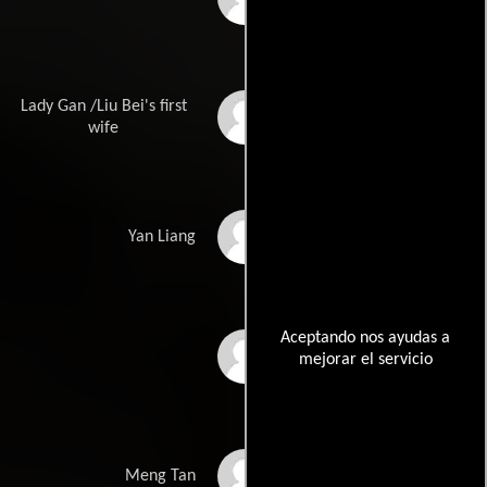
Lady Gan /Liu Bei's first
Hong Chen
wife
Siu-Ho Chin
Yan Liang
Aceptando nos ayudas a
Xiang Gao
mejorar el servicio
Heizi
Meng Tan