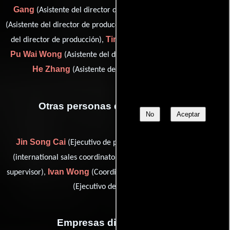
Gang
Yang Hai-Bin
(Asistente del director de producción),
Wimpy Leung
(Asistente del director de producción),
(Asistente
Ting Liang
del director de producción),
(Jefe de producción),
Pu Wai Wong
Zeng-
(Asistente del director de producción) y
He Zhang
(Asistente del director de producción)
Otras personas que participaron
No
Aceptar
Jin Song Cai
Luo San Claire
(Ejecutivo de producción),
Siu-Ping Kung
(international sales coordinator),
(Guionista
Ivan Wong
Jing Ye
supervisor),
(Coordinador de produccion) y
(Ejecutivo de producción)
Empresas distribuidoras