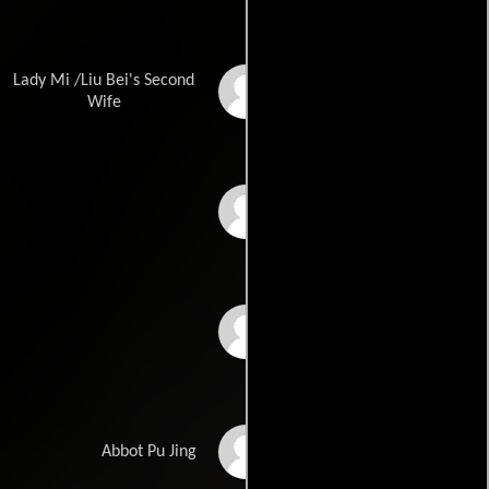
Lady Mi /Liu Bei's Second
Ke Zhao
Wife
Pei-Gang Zhao
Yi-Peng Zheng
Bo Zhou
Abbot Pu Jing