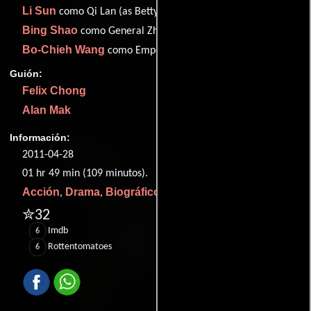
Li Sun
como Qi Lan (as Betty Sun)
Bing Shao
como General Zhang Liao
Bo-Chieh Wang
como Emperor Liu Xie
Guión:
Felix Chong
Alan Mak
Información:
2011-04-28
01 hr 49 min (109 minutos).
Acción
Drama
Biográfico
Historia
,
,
y
.
✮32
Imdb
6
Rottentomatoes
6