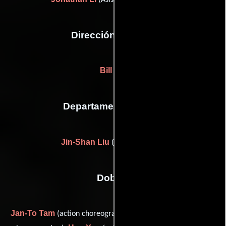
Dirección artística
Bill Lui
Departamento de arte
Jin-Shan Liu
(Jefe de utilería)
Dobles
Jan-To Tam
Kenji Tanigaki
(action choreographer),
(action