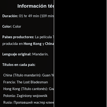
Información técnica y general
Duración:
01 hr 49 min (109 minutos) .
Color:
Color
Paises productores:
La película The Lost Bladesman fué
producida en
Hong Kong
y
China
Lenguaje original:
Mandarín
.
Títulos en cada país:
China (Título mandarín):
Guan Yun Chang
Francia:
The Lost Bladesman
Hong Kong (Título cantonés):
Gwaan Wan Cheung
Polonia:
Zaginiony wojownik
Rusia:
Пропавший мастер клинка
Suecia:
The Lost Bladesman