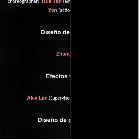
Hua Yan
Donnie
choreographer),
(action choreographer) y
Yen
(action director)
Diseño de vestuario
Zhang Ling
Efectos visuales
Alex Lim
(Supervisor de efectos visuales)
Diseño de producción