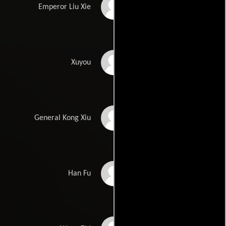
Bo-Chieh Wang
Emperor Liu Xie
Yong Dong
Xuyou
Andy On
General Kong Xiu
Yuan Nie
Han Fu