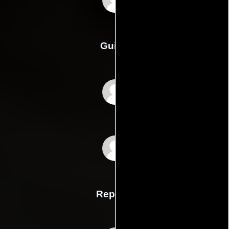
Guión
Felix Chongs
Alan Maks
Reparto