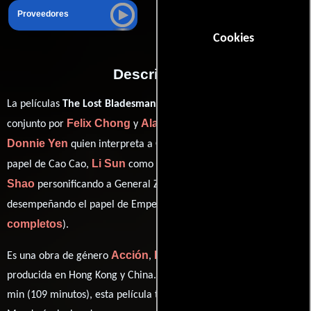
Proveedores
Cookies
Descripción
La películas
The Lost Bladesman
del año 2011, está dirigida en
Felix Chong
Alan Mak
conjunto por
y
y protagonizada por
Donnie Yen
Wen Jiang
quien interpreta a Guan Yu,
en el
Li Sun
Bing
papel de Cao Cao,
como Qi Lan (as Betty Sun),
Shao
Bo-Chieh Wang
personificando a General Zhang Liao y
ver créditos
desempeñando el papel de Emperor Liu Xie (
completos
).
Acción
Drama
Biográfico
Historia
Es una obra de género
,
,
e
producida en Hong Kong y China. Con una duración de 01 hr 49
min (109 minutos), esta película tiene diálogos originales en