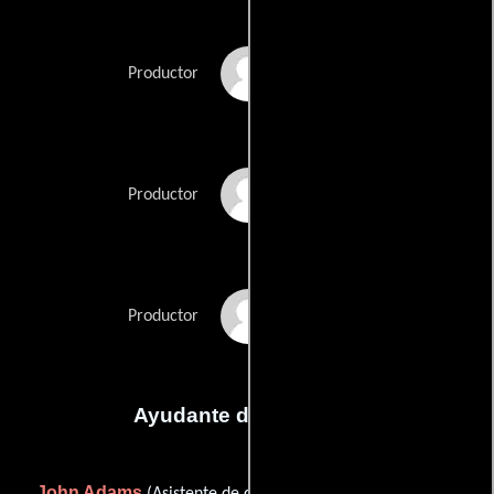
Warren Llambias
Productor
Joanne Podmore
Productor
Rhian Williams
Productor
Ayudante de dirección
John Adams
Jason Horwood
(Asistente de dirección),