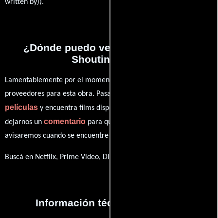
written by)).
¿Dónde puedo ver la películas The
Shouting Men?
Lamentablemente por el momento no contamos con enlaces a
proveedores para esta obra. Pasa por nuestro catálogo de
películas
y encuentra films disponibles. También puedes
comentario
dejarnos un
para que le demos prioridad y te
avisaremos cuando se encuentre disponible
Buscá en Netflix, Prime Video, Disney+
Información técnica y general