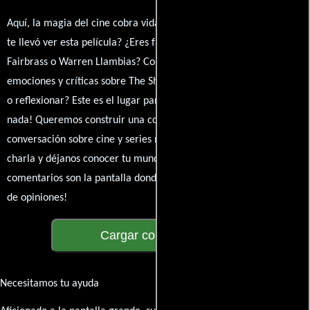
Aquí, la magia del cine cobra vida a través de tus opiniones. ¿Qué
te llevó ver esta película? ¿Eres fan de Steve Kelly, Craig
Fairbrass o Warren Llambias? Comparte tus pensamientos,
emociones y críticas sobre The Shouting Men. ¿Te hizo reír, llorar
o reflexionar? Este es el lugar para expresarlo. ¡No te guardes
nada! Queremos construir una comunidad apasionada donde la
conversación sobre cine y series nunca se detenga. Únete a la
charla y déjanos conocer tu mundo cinematográfico. ¡Los
comentarios son la pantalla donde se proyecta nuestra diversidad
de opiniones!
Cargar comentarios
Necesitamos tu ayuda