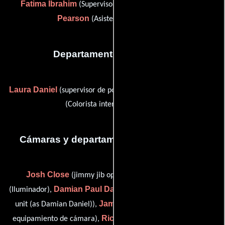
Fatima Ibrahim
Catherine
(Supervisor de vestuario) y
Pearson
(Asistente de vestuario)
Departamento de editorial
Laura Daniel
Jateen Patel
(supervisor de post-producción) y
(Colorista intermedio digital)
Cámaras y departamento de electricidad
Josh Close
Philip Coleman
(jimmy jib operator),
Damian Paul Daniel
(Iluminador),
(cinematographer: second
James Holloway
unit (as Damian Daniel)),
(Encargado de
Richard Mason
Tom
equipamiento de cámara),
(Capataz),