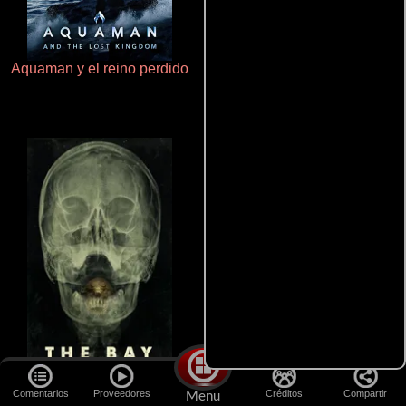
Aquaman y el reino perdido
Aprendiz de caballero
Terror en la bahía
La mesita del comedor
Comentarios
Proveedores
Créditos
Compartir
Menu