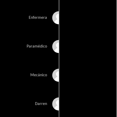
Helen McNee
Enfermera
Andrea Newland
Paramédico
James Nield
Mecánico
Andrew Osbourne
Darren