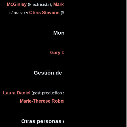
McGinley
Mark Nutkins
(Electricista),
(Primer asistente de
Chris Stevens
cámara) y
(Segundo asistente de cámara)
Montaje
Gary Dollner
Gestión de producción
Laura Daniel
(post-production supervisor (as Laura Metcalfe)) y
Marie-Therese Roberts
(Jefe de producción)
Otras personas que participaron