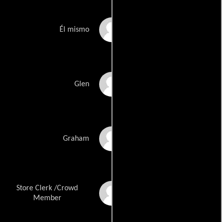
Mark Pougatch
Él mismo
Darren Ruston
Glen
Ben Shockley
Graham
Store Clerk /Crowd
Shane Swift
Member