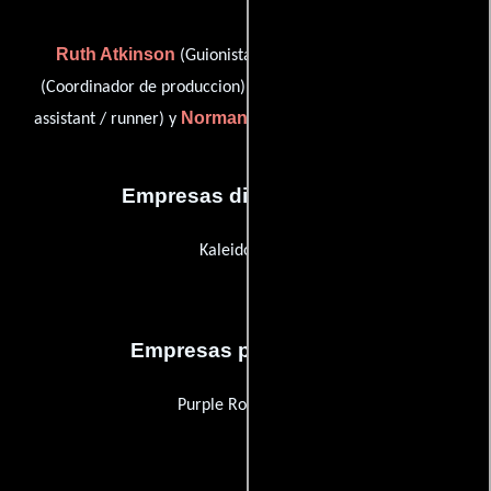
Ruth Atkinson
Aurora Jay
(Guionista supervisor),
Lola Parsons
(Coordinador de produccion),
(production
Norman Campbell Rees
assistant / runner) y
(Corredor)
Empresas distribuidoras
Kaleidoscope
Empresas productoras
Purple Rogue Films