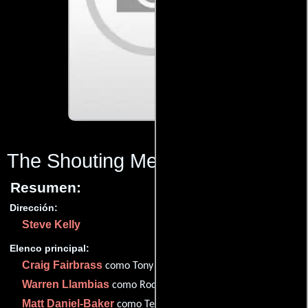
The Shouting Men
(2010)
Resumen:
Dirección:
Steve Kelly
Elenco principal:
Craig Fairbrass
como Tony
Warren Llambias
como Rod
Matt Daniel-Baker
como Terry