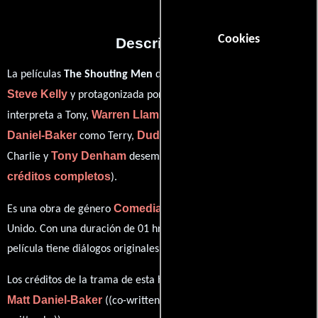
Cookies
Descripción
La películas
The Shouting Men
del año 2010, está dirigida por
Steve Kelly
Craig Fairbrass
y protagonizada por
quien
Warren Llambias
Matt
interpreta a Tony,
en el papel de Rod ,
Daniel-Baker
Dudley Sutton
como Terry,
personificando a
Tony Denham
ver
Charlie y
desempeñando el papel de Micky (
créditos completos
).
Comedia
Drama
Es una obra de género
y
producida en Reino
Unido. Con una duración de 01 hr 32 min (92 minutos), esta
película tiene diálogos originales en
Inglés
.
Los créditos de la trama de esta historia están divididos entre
Matt Daniel-Baker
Warren Llambias
((co-written by)) y
((co-