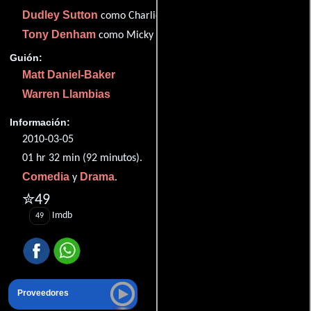
Dudley Sutton
como Charlie
Tony Denham
como Micky
Guión:
Matt Daniel-Baker
Warren Llambias
Información:
2010-03-05
01 hr 32 min (92 minutos).
Comedia
Drama
y
.
✮49
Imdb
49
Proveedores