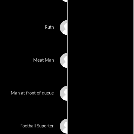
Irene Bradshaw
Ruth
Paul Burns
Meat Man
Danny Campbell
Man at front of queue
Jordy Cernik
Football Suporter