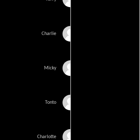
Dudley Sutton
Charlie
Tony Denham
Micky
Malcolm Freeman
Tonto
Kelly Johnston
Charlotte