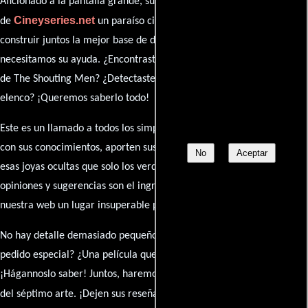
Aficionado a la pantalla grande, su participación es clave para hacer
Cineyseries.net
de
un paraíso cinéfilo completo. Queremos
construir juntos la mejor base de datos cinematográfica, pero
necesitamos su ayuda. ¿Encontraste algún dato faltante en la ficha
de The Shouting Men? ¿Detectaste algún error en la sinopsis o el
elenco? ¡Queremos saberlo todo!
Este es un llamado a todos los simpatizantes del cine: contribuyan
con sus conocimientos, aporten sus descubrimientos y compartan
No
Aceptar
esas joyas ocultas que solo los verdaderos fanáticos conocen. Sus
opiniones y sugerencias son el ingrediente secreto que hará de
nuestra web un lugar insuperable para los amantes del celuloide.
No hay detalle demasiado pequeño ni opinión insignificante. ¿Algún
pedido especial? ¿Una película que sueñas con ver reseñada?
¡Hágannoslo saber! Juntos, haremos de esta comunidad el epicentro
caja de comentarios
del séptimo arte. ¡Dejen sus reseña en la
y