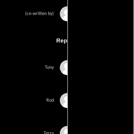
Warren Llambiass
(co-written by)
Reparto
Craig Fairbrass
Tony
Warren Llambias
Rod
Matt Daniel-Baker
Terry