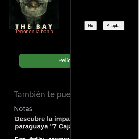
No
Aceptar
Terror en la bahía
Talchul: Project Silence
Películas
También te puede interesar...
Notas
Descubre la impactante película
paraguaya "7 Cajas"