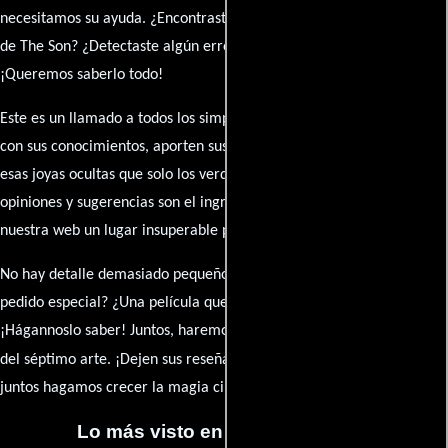
necesitamos su ayuda. ¿Encontraste algún dato faltante en la ficha
de The Son? ¿Detectaste algún error en la sinopsis o el elenco?
¡Queremos saberlo todo!
Este es un llamado a todos los simpatizantes del cine: contribuyan
con sus conocimientos, aporten sus descubrimientos y compartan
esas joyas ocultas que solo los verdaderos fanáticos conocen. Sus
opiniones y sugerencias son el ingrediente secreto que hará de
nuestra web un lugar insuperable para los amantes del celuloide.
No hay detalle demasiado pequeño ni opinión insignificante. ¿Algún
pedido especial? ¿Una película que sueñas con ver reseñada?
¡Hágannoslo saber! Juntos, haremos de esta comunidad el epicentro
caja de comentarios
del séptimo arte. ¡Dejen sus reseña en la
y
juntos hagamos crecer la magia cinematográfica!
Lo más visto en Cineyseries.net