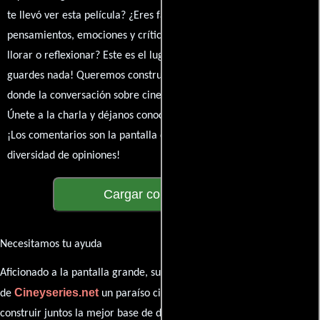
te llevó ver esta película? ¿Eres fan de? Comparte tus
pensamientos, emociones y críticas sobre The Son. ¿Te hizo reír,
llorar o reflexionar? Este es el lugar para expresarlo. ¡No te
guardes nada! Queremos construir una comunidad apasionada
donde la conversación sobre cine y series nunca se detenga.
Únete a la charla y déjanos conocer tu mundo cinematográfico.
¡Los comentarios son la pantalla donde se proyecta nuestra
diversidad de opiniones!
Cargar comentarios
Necesitamos tu ayuda
Aficionado a la pantalla grande, su participación es clave para hacer
Cineyseries.net
de
un paraíso cinéfilo completo. Queremos
construir juntos la mejor base de datos cinematográfica, pero