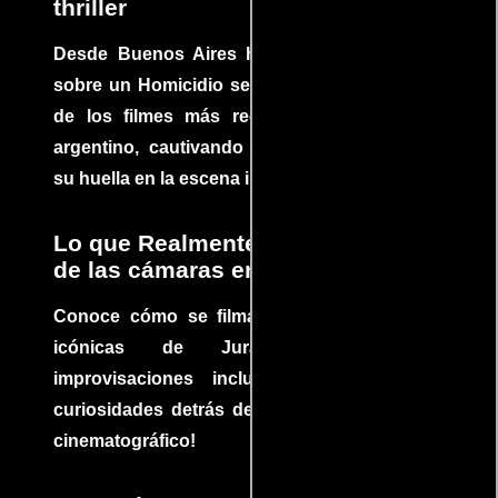
thriller
Desde Buenos Aires hasta el mundo, Tesis
sobre un Homicidio se ha convertido en uno
de los filmes más recomendados del cine
argentino, cautivando audiencias y dejando
su huella en la escena internacional.
Lo que Realmente Sucedió detrás
de las cámaras en Jurassic Park
Conoce cómo se filmaron algunas escenas
icónicas de Jurassic Park, con
improvisaciones incluidas. ¡Descubre las
curiosidades detrás del rodaje de un clásico
cinematográfico!