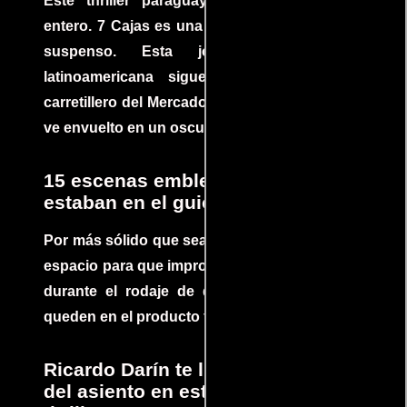
Este thriller paraguayo cautivó al mundo
entero. 7 Cajas es una explosión de acción y
suspenso. Esta joya cinematográfica
latinoamericana sigue la historia de un
carretillero del Mercado 4 de Asunción que se
ve envuelto en un oscuro mundo de crimen
15 escenas emblemáticas que no
estaban en el guion
Por más sólido que sea un guión siempre hay
espacio para que improvisaciones que se dan
durante el rodaje de determinadas escenas
queden en el producto final.
Ricardo Darín te llevará al borde
del asiento en este increíble