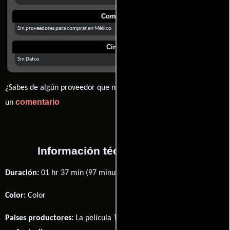
Comprar
Sin proveedores para comprar en México
Cines
Sin Datos
¿Sabes de algún proveedor que no estamos mostrando? déjanos
comentario
un
Información técnica y general
Duración:
01 hr 37 min (97 minutos) .
Color:
Color
Paises productores:
La película The Wedding Party fué producida