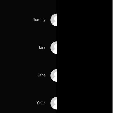
Adam Zwar
Tommy
Nadine Garner
Lisa
Essie Davis
Jane
Geoff Paine
Colin