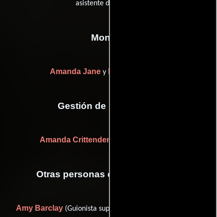
asistente de cámara)
Montaje
Amanda Jane
Kylie Robertson
y
Gestión de producción
Amanda Crittenden
(Jefe de producción)
Otras personas que participaron
Amy Barclay
Hamish MacLeod
(Guionista supervisor),