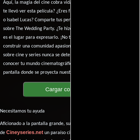
Aquí, la magia del cine cobra vida a través de tus opiniones. ¿Qué
te llevó ver esta película? ¿Eres fan de Amanda Jane, Josh Lawson
o Isabel Lucas? Comparte tus pensamientos, emociones y críticas
sobre The Wedding Party. ¿Te hizo reír, llorar o reflexionar? Este
es el lugar para expresarlo. ¡No te guardes nada! Queremos
construir una comunidad apasionada donde la conversación
sobre cine y series nunca se detenga. Únete a la charla y déjanos
conocer tu mundo cinematográfico. ¡Los comentarios son la
pantalla donde se proyecta nuestra diversidad de opiniones!
Cargar comentarios
Necesitamos tu ayuda
Aficionado a la pantalla grande, su participación es clave para hacer
Cineyseries.net
de
un paraíso cinéfilo completo. Queremos