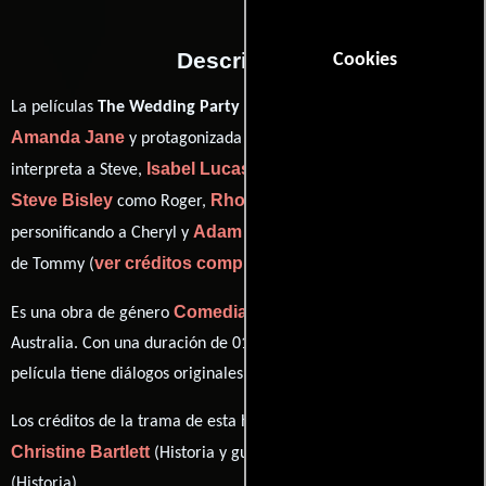
Descripción
Cookies
La películas
The Wedding Party
del año 2010, está dirigida por
Amanda Jane
Josh Lawson
y protagonizada por
quien
Isabel Lucas
interpreta a Steve,
en el papel de Anna Petrov,
Steve Bisley
Rhonda Burchmore
como Roger,
Adam Zwar
personificando a Cheryl y
desempeñando el papel
ver créditos completos
de Tommy (
).
Comedia
Drama
Es una obra de género
y
producida en
Australia. Con una duración de 01 hr 37 min (97 minutos), esta
película tiene diálogos originales en
Inglés
.
Los créditos de la trama de esta historia están divididos entre
Christine Bartlett
Amanda Jane
(Historia y guión) y
(Historia).