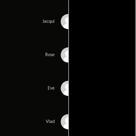
Kestie Morassi
Jacqui
Heather Mitchell
Rose
Nikita Leigh-Pritchard
Eve
Nikolai Nikolaeff
Vlad