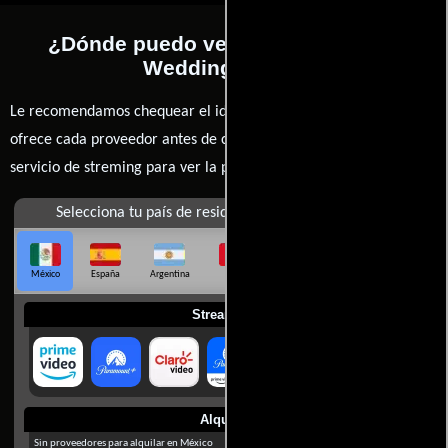
¿Dónde puedo ver la películas The
Wedding Party?
Le recomendamos chequear el idioma, doblaje o subtítulos que
ofrece cada proveedor antes de comprar, alquilar o contratar un
servicio de streming para ver la películas.
Selecciona tu país de residencia
México
España
Argentina
Perú
Colombia
Chile
Ecuador
Streaming
Alquilar
Sin proveedores para alquilar en México