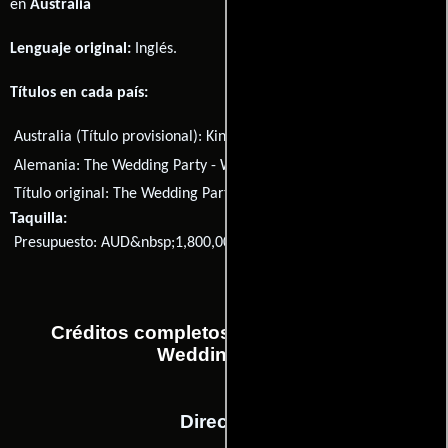
en
Australia
Lenguaje original:
Inglés
.
Títulos en cada país:
Australia (Título provisional):
Kin
Alemania:
The Wedding Party - Was ist schon Liebe?
Título original:
The Wedding Party
Taquilla:
Presupuesto: AUD&nbsp;1,800,000
Créditos completos de la película The
Wedding Party
Dirección