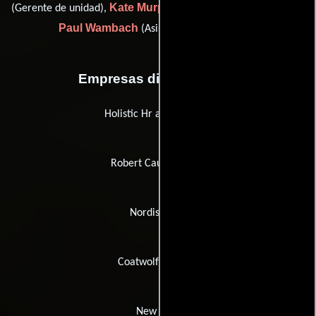
Kate Murphy
(Gerente de unidad),
(Contador de producción) y
Paul Wambach
(Asistente de producción)
Empresas distribuidoras
Holistic Hr and Security
Robert Cauer Violins
Nordisk Film
Coatwolf Systems
New KSM