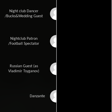
Night club Dancer
Andrew Lyons
/Bucks&Wedding Guest
Nightclub Patron
Shannon Meilak
/Football Spectator
Russian Guest (as
Vlady T
Vladimir Tsyganov)
Anna Achia
Danzante