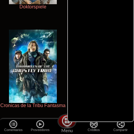
Doktorspiele
Ritmo y seducción
Cronicas de la Tribu Fantasma
La zona de interés
Comentarios
Proveedores
Créditos
Compartir
Menu