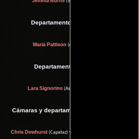
Jemma Burns
(Supervisor musical)
Departamento de vestuario
Maria Pattison
(costume stand-by)
Departamento de reparto
Lara Signorino
(Asistente para casting)
Cámaras y departamento de electricidad
Chris Dewhurst
Cameron Morley
(Capataz) y
(Primer