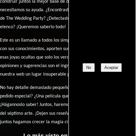
construir juntos la mejor base de datos cinematográfica, pero
necesitamos su ayuda. ¿Encontraste algún dato faltante en la ficha
de The Wedding Party? ¿Detectaste algún error en la sinopsis o el
elenco? ¡Queremos saberlo todo!
Este es un llamado a todos los simpatizantes del cine: contribuyan
con sus conocimientos, aporten sus descubrimientos y compartan
esas joyas ocultas que solo los verdaderos fanáticos conocen. Sus
opiniones y sugerencias son el ingrediente secreto que hará de
No
Aceptar
nuestra web un lugar insuperable para los amantes del celuloide.
No hay detalle demasiado pequeño ni opinión insignificante. ¿Algún
pedido especial? ¿Una película que sueñas con ver reseñada?
¡Hágannoslo saber! Juntos, haremos de esta comunidad el epicentro
caja de comentarios
del séptimo arte. ¡Dejen sus reseña en la
y
juntos hagamos crecer la magia cinematográfica!
Lo más visto en Cineyseries.net