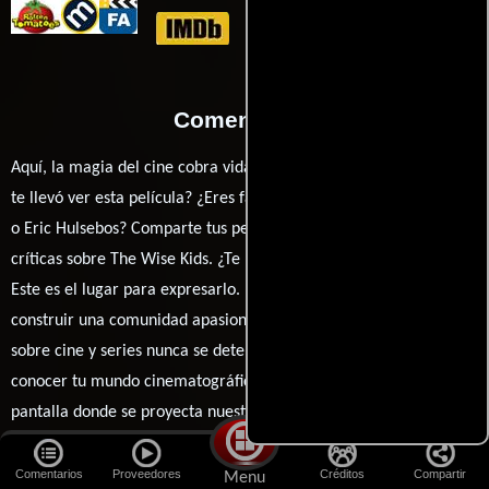
Comentarios
Aquí, la magia del cine cobra vida a través de tus opiniones. ¿Qué
te llevó ver esta película? ¿Eres fan de Stephen Cone, Molly Kunz
o Eric Hulsebos? Comparte tus pensamientos, emociones y
críticas sobre The Wise Kids. ¿Te hizo reír, llorar o reflexionar?
Este es el lugar para expresarlo. ¡No te guardes nada! Queremos
construir una comunidad apasionada donde la conversación
sobre cine y series nunca se detenga. Únete a la charla y déjanos
conocer tu mundo cinematográfico. ¡Los comentarios son la
pantalla donde se proyecta nuestra diversidad de opiniones!
Cargar comentarios
Comentarios
Proveedores
Créditos
Compartir
Menu