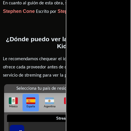
En cuanto al guión de esta obra, se encuentra a cargo de
Stephen Cone
Stephen Cone
Escrito por
(Escrito por).
¿Dónde puedo ver la películas The Wise
Kids?
Le recomendamos chequear el idioma, doblaje o subtítulos que
ofrece cada proveedor antes de comprar, alquilar o contratar un
servicio de streming para ver la películas.
Selecciona tu país de residencia
México
España
Argentina
Perú
Colombia
Chile
Ecuador
Streaming