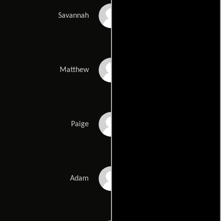
Tessa Nicole
Savannah
Porter Spicer
Matthew
Danielle Howle
Paige
Will Kinnear
Adam