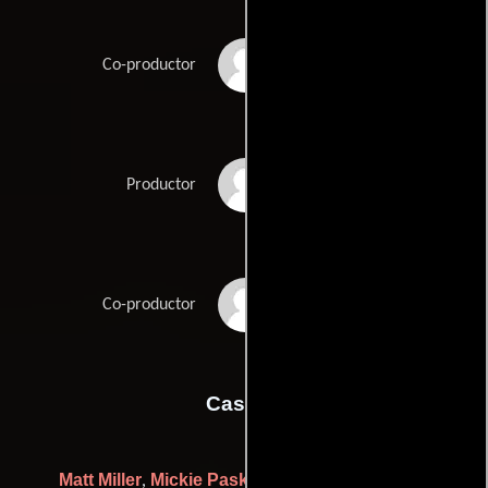
Monte Redman
Co-productor
Sue Redman
Productor
Tim Whitfield
Co-productor
Casting
Matt Miller
Mickie Paskal
Jennifer Rudnicke
,
y