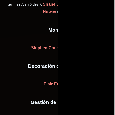
Shane Simmons
Justin
intern (as Alan Sides)),
(Fotógrafo) y
Howes
(grip (u))
Montaje
Stephen Cone
(Sin acreditar)
Decoración de escenario
Elsie Eubanks
Gestión de producción