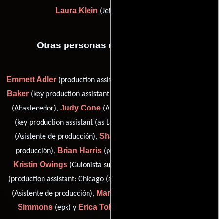
Laura Klein
(Jefe de producción)
Otras personas que participaron
Emmett Adler
Justin Edward
(production assistant: Chicago),
Baker
Frank Cone
(key production assistant (as Justin Baker)),
Judy Cone
Lauren M. Ford
(Abastecedor),
(Abastecedor),
Dowell Gandy
(key production assistant (as Lauren Ford)),
Shannon Graves
(Asistente de producción),
(Asistente de
Brian Harris
producción),
(production assistant: Chicago),
Kristin Owings
Andrea C. Pabon
(Guionista supervisor),
Brad Rowe
(production assistant: Chicago (as Andrea Pabon)),
Marty Schousboe
Shane
(Asistente de producción),
(epk),
Simmons
Erica Tobolski
(epk) y
(Profesor de dialecto)