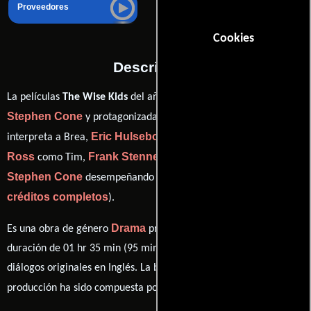
Proveedores
Cookies
Descripción
La películas
The Wise Kids
del año 2011, está dirigida por
Stephen Cone
Molly Kunz
y protagonizada por
quien
Eric Hulsebos
Tyler
interpreta a Brea,
en el papel de Ryan,
Ross
Frank Stennett
como Tim,
personificando a Frank y
Stephen Cone
ver
desempeñando el papel de Austin (
créditos completos
).
Drama
Es una obra de género
producida en EE.UU.. Con una
duración de 01 hr 35 min (95 minutos), esta película tiene
diálogos originales en
Inglés
. La banda sonora para esta
Mikhail Fiksel
producción ha sido compuesta por
.