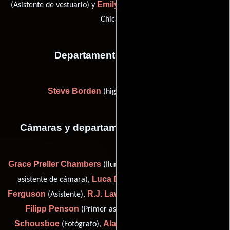
Emily Wengert
(Asistente de vestuario) y
(costume assistant:
Chicago)
Departamento de editorial
Steve Borden
(high definition colorist)
Cámaras y departamento de electricidad
Grace Preller Chambers
Will Culick
(Iluminador),
(Segundo
Luca Del Puppo
Ryan
asistente de cámara),
(Capataz),
Ferguson
R.J. Lawrence
(Asistente),
(grip (as RJ Lawrence)),
Filipp Penson
Marty
(Primer asistente de cámara),
Schousboe
Alan M. Sides
(Fotógrafo),
(grip and electric