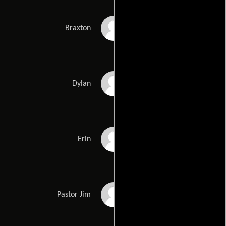
Braxton Williams
Braxton
Cliff Chamberlain
Dylan
Laurel Schroeder
Erin
Rodney Lee Rogers
Pastor Jim