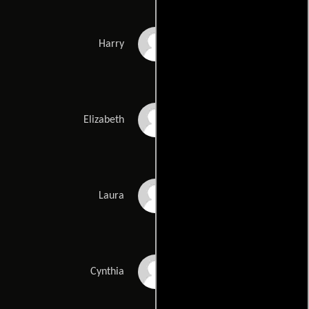
Lee Armstrong
Harry
Sadieh Rifai
Elizabeth
Allison Torem
Laura
Cynthia Pulsifer
Cynthia