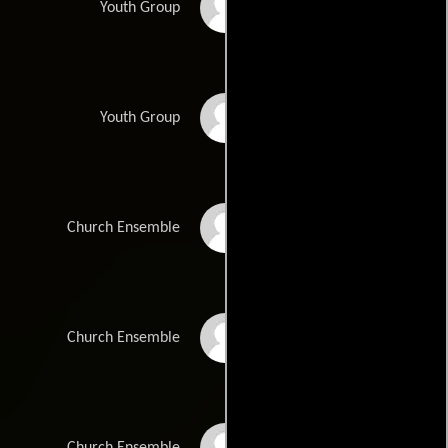
Haley Sirisky
Youth Group
Hannah Reynolds
Youth Group
Debbie Kunz
Church Ensemble
West McMehan
Church Ensemble
Justin Edward Baker
Church Ensemble