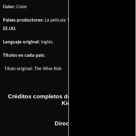
Color:
Color
Paises productores:
La película The Wise Kids fué producida en
EE.UU.
Lenguaje original:
Inglés
.
Títulos en cada país:
Título original:
The Wise Kids
Créditos completos de la película The Wise
Kids
Dirección