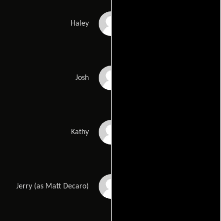
Sullivan Hamilton
Haley
Jonathan Jones
Josh
Sharon Graci
Kathy
Matt DeCaro
Jerry (as Matt Decaro)