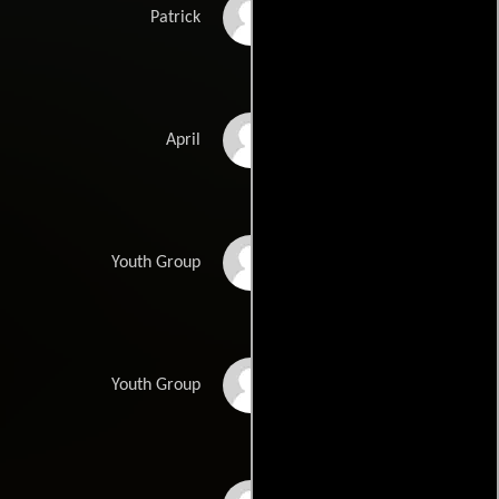
Justin Johnson
Patrick
Alyssa Puckett
April
Addison Quilla Dent
Youth Group
Khaleil Burden
Youth Group