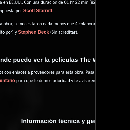
 en EE.UU.. Con una duración de 01 hr 22 min (82 minutos), esta pel
Scott Starrett
ompuesta por
.
Jeffrey R
esta obra, se necesitaron nada menos que 4 colaboraciones.
Stephen Beck
ito por) y
(Sin acreditar).
nde puedo ver la películas The Wonder of It 
con enlaces a proveedores para esta obra. Pasa por nuestro catál
entario
para que le demos prioridad y te avisaremos cuando se encu
Información técnica y general