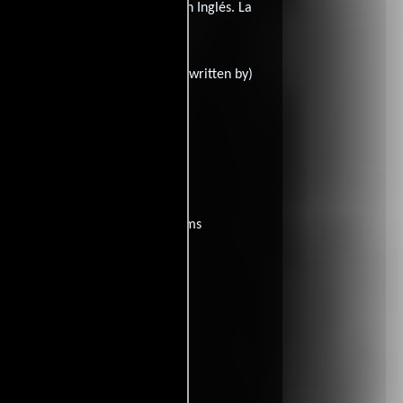
ícula tiene diálogos originales en
Inglés
. La
oth
Paul Basta
(Escrito por),
((written by)
All?
películas
ogo de
y encuentra films
entre disponible