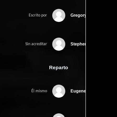
Gregory Schwartzs
Escrito por
Stephen Becks
Sin acreditar
Reparto
Eugene Cernan
Él mismo