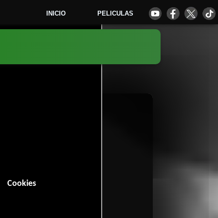
INICIO
PELICULAS
0
Cookies
n (82 minutos).
tal
.