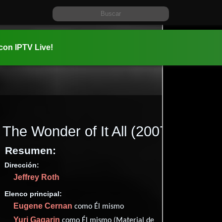
 con IPTV Live!
The Wonder of It All
(2007)
Resumen:
Dirección:
Información:
Jeffrey Roth
2007-04-2
01 hr 22 mi
Elenco principal:
Documen
Eugene Cernan
como Él mismo
✮73
Yuri Gagarin
como Él mismo (Material de