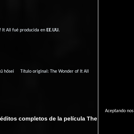
 It All fué producida en
EE.UU.
kű hősei
Título original:
The Wonder of It All
Aceptando nos 
éditos completos de la película The Wonder of It 