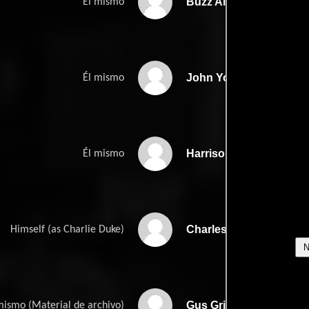
Buzz Aldrin
Él mismo
John Young
Él mismo
Harrison Schmitt
Él mismo
Charles Duke
Himself (as Charlie Duke)
Gus Grissom
mismo (Material de archivo)