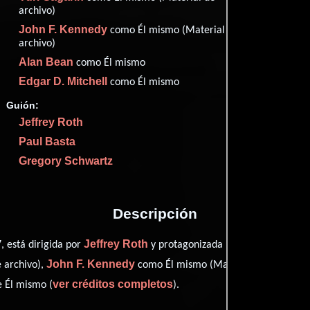
archivo)
Imdb
73
John F. Kennedy
como Él mismo (Material de
archivo)
Alan Bean
como Él mismo
Edgar D. Mitchell
como Él mismo
Proveedores
Guión:
Jeffrey Roth
Paul Basta
Gregory Schwartz
Descripción
Jeffrey Roth
Eugene Cer
, está dirigida por
y protagonizada por
John F. Kennedy
 archivo),
como Él mismo (Material de archivo)
ver créditos completos
 Él mismo (
).