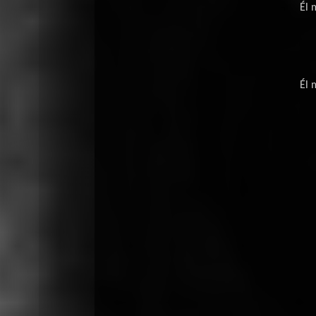
Él 
Él 