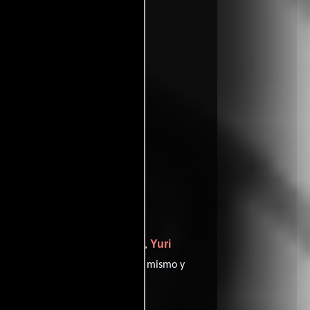
nan
Yuri
quien interpreta a Él mismo,
Alan Bean
,
personificando a Él mismo y