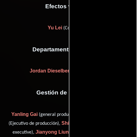
Efectos visuales
Yu Lei
(Compositor)
Departamento de editorial
Jordan Dieselberg
(Editor asistente)
Gestión de producción
Yanling Gai
Hao Jiang
(general production executive),
Shirley Lau
(Ejecutivo de producción),
(general production
Jianyong Liung
executive),
(Ejecutivo de producción),