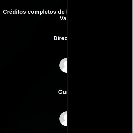
Créditos completos de la película The Wrath of
Vajra
Dirección
Wing-cheong Law
Guión
Zhenjian Yangs