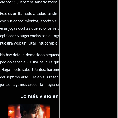
elenco? ¡Queremos saberlo todo!
Este es un llamado a todos los simpatizantes del cine: contribuyan
con sus conocimientos, aporten sus descubrimientos y compartan
esas joyas ocultas que solo los verdaderos fanáticos conocen. Sus
opiniones y sugerencias son el ingrediente secreto que hará de
nuestra web un lugar insuperable para los amantes del celuloide.
No hay detalle demasiado pequeño ni opinión insignificante. ¿Algún
pedido especial? ¿Una película que sueñas con ver reseñada?
¡Hágannoslo saber! Juntos, haremos de esta comunidad el epicentro
caja de comentarios
del séptimo arte. ¡Dejen sus reseña en la
y
juntos hagamos crecer la magia cinematográfica!
Lo más visto en Cineyseries.net