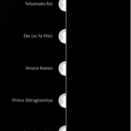
Baocheng Jiang
Tetsumaku Rai
Yamei Zhang
Eko (as Ya Mei)
Yasuaki Kurata
Amano Kawao
Hiroyuki Ikeuchi
Prince Shiroginomiya