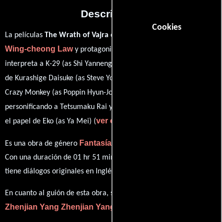
Descripción
Cookies
La películas
The Wrath of Vajra
del año 2013, está dirigida por
Wing-cheong Law
Xing Yu
y protagonizada por
quien
Sung-jun Yoo
interpreta a K-29 (as Shi Yanneng),
en el papel
Heon Jun Nam
de Kurashige Daisuke (as Steve Yoo),
como
Baocheng Jiang
Crazy Monkey (as Poppin Hyun-Joon),
Yamei Zhang
personificando a Tetsumaku Rai y
desempeñando
ver créditos completos
el papel de Eko (as Ya Mei) (
).
Fantasía
Acción
Es una obra de género
y
producida en China.
Con una duración de 01 hr 51 min (111 minutos), esta película
tiene diálogos originales en
Inglés
y
Mandarín
.
En cuanto al guión de esta obra, se encuentra a cargo de
Zhenjian Yang
Zhenjian Yang
.