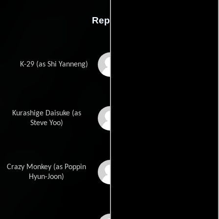
Reparto
Xing Yu
K-29 (as Shi Yanneng)
Kurashige Daisuke (as
Sung-jun Yoo
Steve Yoo)
Crazy Monkey (as Poppin
Heon Jun Nam
Hyun-Joon)