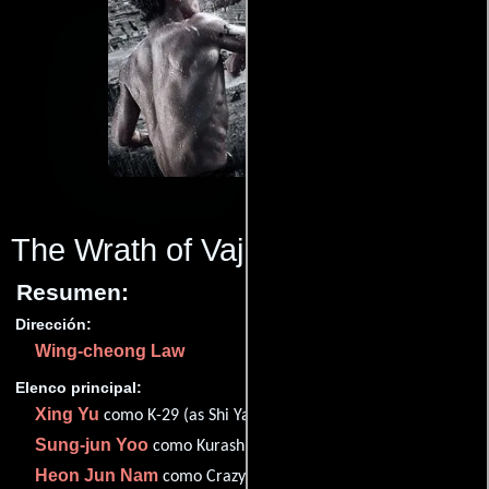
The Wrath of Vajra
(2013)
Resumen:
Dirección:
Wing-cheong Law
Elenco principal:
Xing Yu
como K-29 (as Shi Yanneng)
Sung-jun Yoo
como Kurashige Daisuke (as Steve Yoo)
Heon Jun Nam
como Crazy Monkey (as Poppin Hyun-Joon)