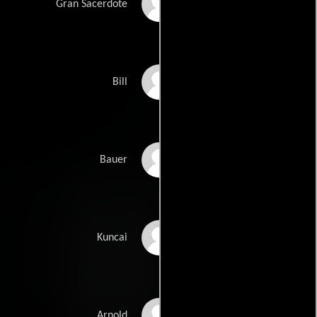
Chunzhong Zhang
Gran Sacerdote
Matt Mullins
Bill
Kofi Yiadom
Bauer
Xiaofeng Shang
Kuncai
Robert Gilabert
Arnold