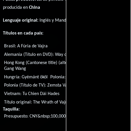
producida en
China
Lenguaje original:
Inglés
y
Mandarín
.
Títulos en cada país:
Brasil:
A Fúria de Vajra
Alemania (Título en DVD):
Way of the Warrior
Hong Kong (Cantonese title) (alternative transliteration):
Jin
Gang Wang
Hungría:
Gyémánt ököl
Polonia:
Gniew Vajry
Polonia (Título de TV):
Zemsta Vajry
Vietnam:
Tu Chien Dài Hades
Título original:
The Wrath of Vajra
Taquilla:
Presupuesto: CNY&nbsp;100,000,000