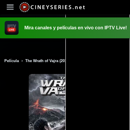
Mira canales y películas en vivo con IPTV Live!
INICIO
PELICULAS
Película
The Wrath of Vajra (2013)
>