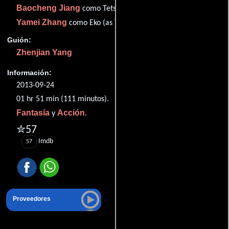
Baocheng Jiang
como Tetsumaku Rai
Yamei Zhang
como Eko (as Ya Mei)
Guión:
Zhenjian Yang
Información:
2013-09-24
01 hr 51 min (111 minutos).
Fantasía
Acción
y
.
✮57
Imdb
57
Proveedores