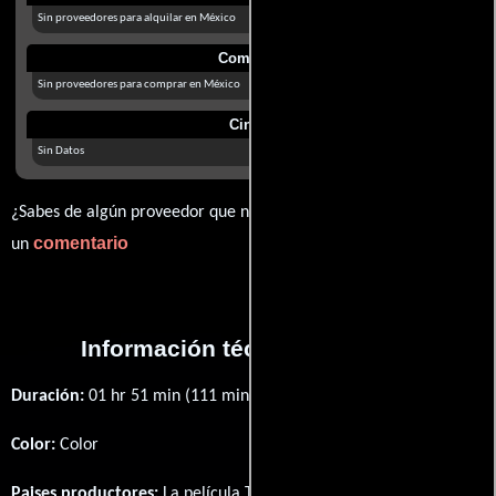
Sin proveedores para alquilar en México
Comprar
Sin proveedores para comprar en México
Cines
Sin Datos
¿Sabes de algún proveedor que no estamos mostrando? déjanos
comentario
un
Información técnica y general
Duración:
01 hr 51 min (111 minutos) .
Color:
Color
Paises productores:
La película The Wrath of Vajra fué