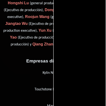
Hongshi Lu
Ming Pang
(general production executive),
Dongping San
(Ejecutivo de producción),
(general production
Roojun Wang
executive),
(general production executive),
Jiangtao Wu
Han Xiaol
(Ejecutivo de producción),
(general
Yun Xu
Yang
production executive),
(Ejecutivo de producción),
Yao
Yianqi Yu
(Ejecutivo de producción),
(Ejecutivo de
Qiang Zhang
producción) y
(Ejecutivo de producción)
Empresas distribuidoras
Kylin Network
Touchstone Home Video
Macron