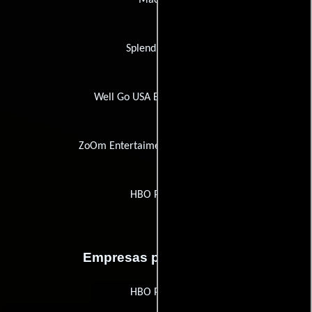
Splendid Film
Well Go USA Entertainment
ZoOm Entertaiment Networks Ltd.
HBO Polska
Empresas productoras
HBO Polska