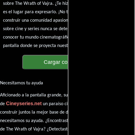
sobre The Wrath of Vajra. ¿Te hizo reír, llorar o reflexionar? Este
es el lugar para expresarlo. ¡No te guardes nada! Queremos
construir una comunidad apasionada donde la conversación
sobre cine y series nunca se detenga. Únete a la charla y déjanos
conocer tu mundo cinematográfico. ¡Los comentarios son la
pantalla donde se proyecta nuestra diversidad de opiniones!
Cargar comentarios
Necesitamos tu ayuda
Aficionado a la pantalla grande, su participación es clave para hacer
Cineyseries.net
de
un paraíso cinéfilo completo. Queremos
construir juntos la mejor base de datos cinematográfica, pero
necesitamos su ayuda. ¿Encontraste algún dato faltante en la ficha
de The Wrath of Vajra? ¿Detectaste algún error en la sinopsis o el