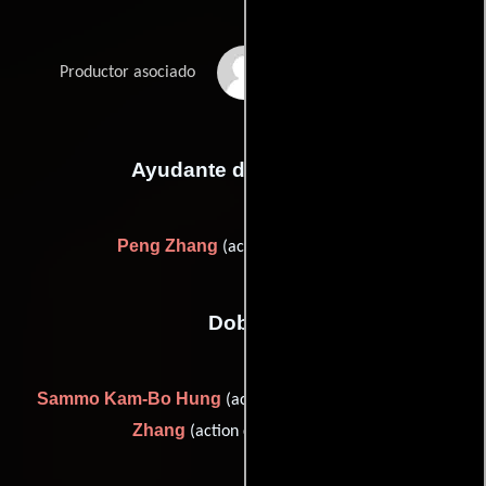
Haicheng Zhao
Productor asociado
Ayudante de dirección
Peng Zhang
(action unit director)
Dobles
Sammo Kam-Bo Hung
Peng
(action choreographer) y
Zhang
(action choreographer)