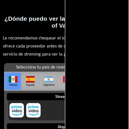
¿Dónde puedo ver la películas The Wrath
of Vajra?
Le recomendamos chequear el idioma, doblaje o subtítulos que
ofrece cada proveedor antes de comprar, alquilar o contratar un
servicio de streming para ver la películas.
Selecciona tu país de residencia
México
España
Argentina
Perú
Colombia
Chile
Ecuador
Streaming
Alquilar