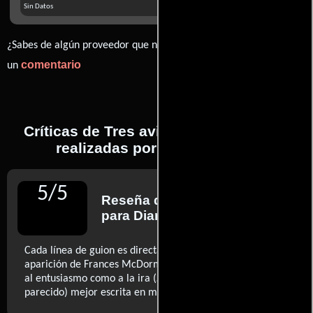
Sin Datos
¿Sabes de algún proveedor que no estamos mostrando? déjanos
comentario
un
Críticas de Tres avisos por un crimen
realizadas por profesionales
5
/
5
Reseña de
Luis Martínez
para Diario El Mundo
Cada línea de guion es directamente una pedrada; cada
aparición de Frances McDormand, una invitación no tanto
al entusiasmo como a la ira (…) la comedia (o algo
..ver más
parecido) mejor escrita en mucho tiempo (...)