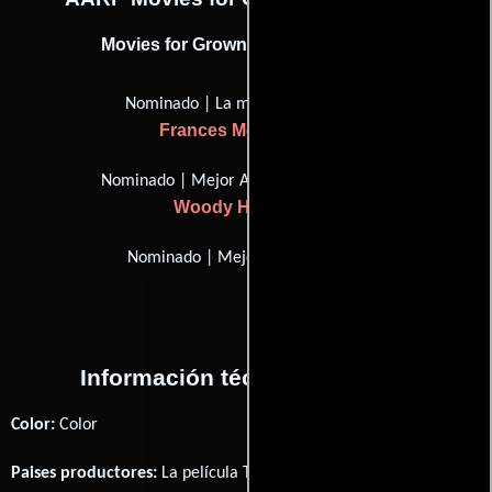
Movies for Grownups Award (2018)
Nominado | La mejor actriz
Frances McDormand
Nominado | Mejor Actor de Apoyo
Woody Harrelson
Nominado | Mejor película
Información técnica y general
Color:
Color
Paises productores:
La película Three Billboards Outside Ebbing,