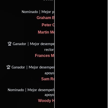
Nominado | Mejor película del año
Graham Broadbent
Peter Czernin
Martin McDonagh
🏆 Ganador | Mejor desempeño por una actriz en un papel
rector
Frances McDormand
🏆 Ganador | Mejor desempeño por un actor en un papel de
apoyo
Sam Rockwell
Nominado | Mejor desempeño por un actor en un papel de
apoyo
Woody Harrelson