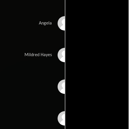
Kathryn Newton
Angela
Frances McDormand
Mildred Hayes
Caleb Landry Jones
John Hawkes