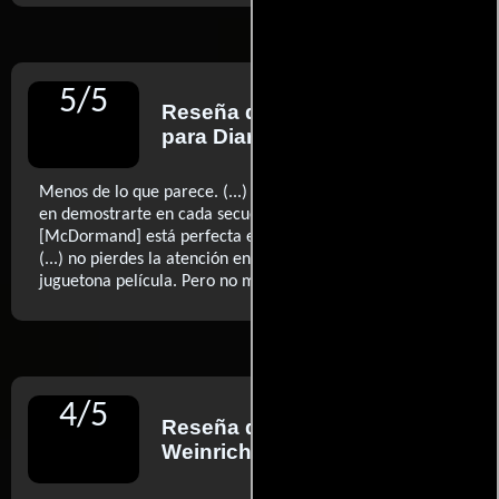
5
/
5
Reseña de
Carlos Boyero
para Diario El País
Menos de lo que parece. (...) El director está empeñado
en demostrarte en cada secuencia lo listo que es (...)
[McDormand] está perfecta en su rocoso y áspero papel.
(...) no pierdes la atención en esta pretenciosa y
..ver más
juguetona película. Pero no me fascina.
4
/
5
Reseña de
Antonio
Weinrichter
para Diario ABC