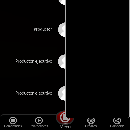
Martin McDonagh
Productor
Diarmuid McKeown
Productor ejecutivo
Bergen Swanson
Productor ejecutivo
Ben Knight
Co-productor
Comentarios
Proveedores
Créditos
Compartir
Menu