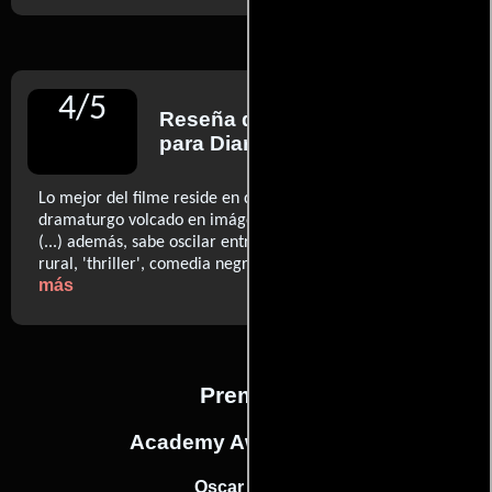
4
/
5
Reseña de
Quim Casas
para Diario El Periódico
Lo mejor del filme reside en que es un brillante texto de
dramaturgo volcado en imágenes con gran personalidad
(...) además, sabe oscilar entre tonos y tendencias -drama
..ver
rural, 'thriller', comedia negra- con talento. (…)
más
Premios
Academy Awards, USA
Oscar (2018)