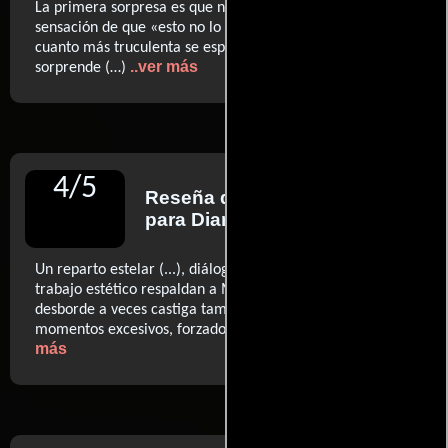
La primera sorpresa es que no defrauda (...) la gozosa
sensación de que «esto no lo hemos visto mil veces» (...)
cuanto más truculenta se espera una escena, más nos
..ver más
sorprende (…)
4
/
5
Reseña de
Tommaso Koch
para Diario El País
Un reparto estelar (...), diálogos brillantes y un cuidado
trabajo estético respaldan a McDonagh. Aunque tanto
desborde a veces castiga también a la película, con
..ver
momentos excesivos, forzados o baches en el guion
más