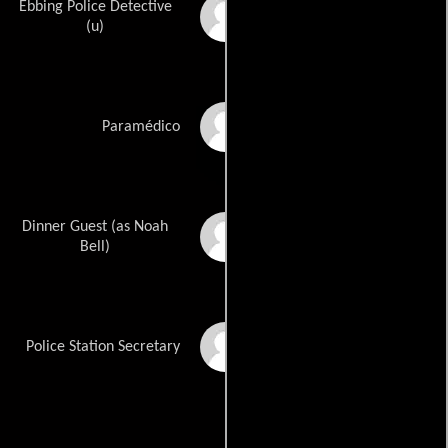
Ebbing Police Detective
Mark Salas
(u)
Wallace Sexton
Paramédico
Dinner Guest (as Noah
Noah Drake Bell
Bell)
Trish Morgan
Police Station Secretary