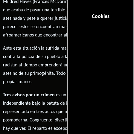
Mildred Hayes (Frances McDormand), es una mujer de 50 años
que acaba de pasar una terrible tragedia familiar. Su hija fue
Cookies
asesinada y pese a querer justicia la policía no ha hecho nada, al
parecer estos se encuentran más pendientes a la tortura de
afroamericanos que encontrar al asesino de su hija.
Ante esta situación la sufrida madre decide declarar la guerra
contra la policía de su pueblo a la cual acusa de corrupta y
racista; al tiempo emprenderá una búsqueda para dar con el
asesino de su primogénita. Todo esto intentará hacerlo por sus
propias manos.
Tres avisos por un crimen
es un thriller de comedia negra
independiente bajo la batuta de Martin McDonagh, todo
representado en tres actos que nos muestran la vida estilizada y
posmoderna. Congruente, divertidísima y desgarradora cinta que
hay que ver. El reparto es excepcional comandado por Frances