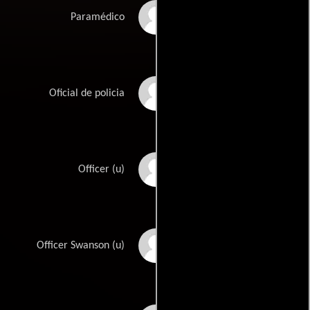
Sam McCarson
Paramédico
Michael Forbis
Oficial de policia
Keith Paul Hunter
Officer (u)
William Cowboy Reed
Officer Swanson (u)