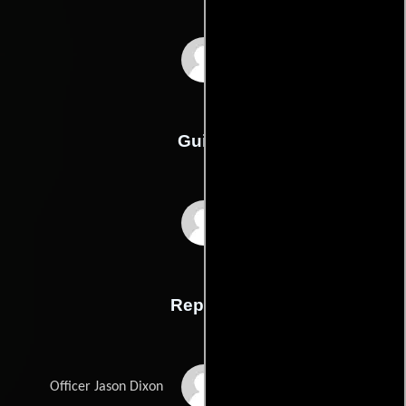
Martin McDonagh
Guión
Martin McDonaghs
Reparto
Sam Rockwell
Officer Jason Dixon