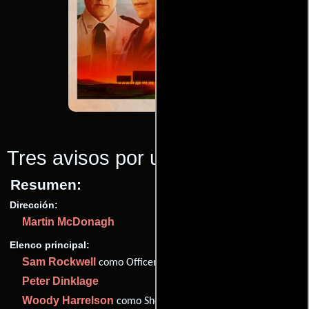
Tres avisos por un crimen
(2018)
Resumen:
Dirección:
Martin McDonagh
Elenco principal:
Sam Rockwell
como Officer Jason Dixon
Peter Dinklage
Woody Harrelson
como Sheriff Bill Willoughby