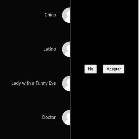
William J. Harrison
Chico
Alejandro Barrios
Latino
No
Aceptar
Amy Heidt
Lady with a Funny Eye
Gregory Nassif St.
Doctor
John