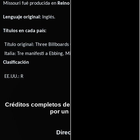
Missouri fué producida en
Reino Unido
y
EE.UU.
Lenguaje original:
Inglés
.
Títulos en cada país:
Título original:
Three Billboards Outside Ebbing, Missouri
Italia:
Tre manifesti a Ebbing, Missouri
Clasificación
EE.UU.: R
Créditos completos de la película Tres avisos
por un crimen
Dirección