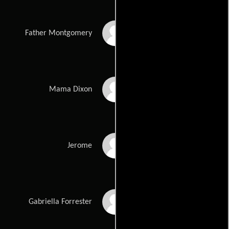
Nick Searcy
Father Montgomery
Sandy Martin
Mama Dixon
Darrell Britt-Gibson
Jerome
Malaya Rivera Drew
Gabriella Forrester