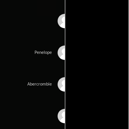
Zeljko Ivanek
Samara Weaving
Penelope
Clarke Peters
Abercrombie
Lucas Hedges