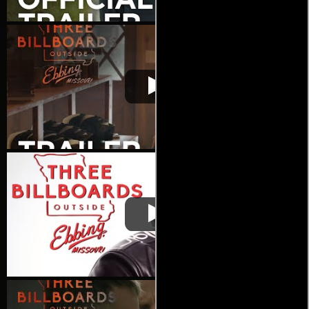
Tres avisos por un
Video de la película Tres avisos por
2018-01-
crimen
un crimen
18
Tres avisos por un
Video de la película Tres avisos por
2018-01-
crimen
un crimen
18