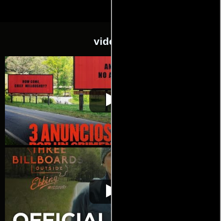
videos
Tres avisos por un
Video de la película Tres avisos por
2018-01-
crimen
un crimen
18
Tres avisos por un
Video de la película Tres avisos por
2018-01-
crimen
un crimen
18