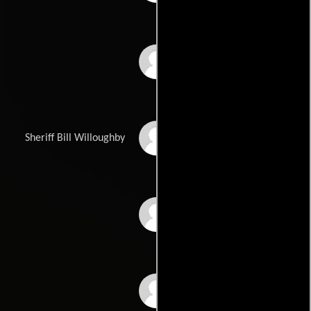
Peter Dinklage
Woody Harrelson
Sheriff Bill Willoughby
Abbie Cornish
Kerry Condon