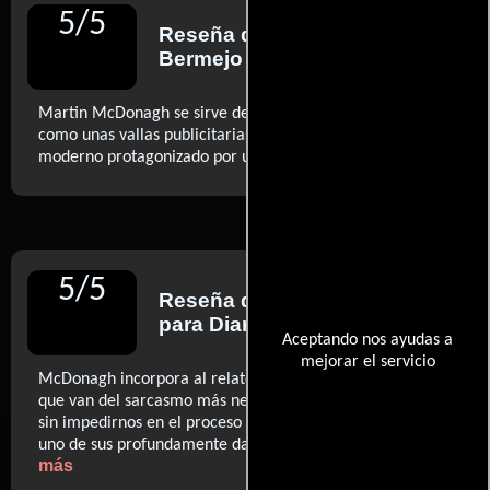
5
/
5
Reseña de
Andrea G.
Bermejo
para Cinemanía
Martin McDonagh se sirve de un macguffin tan analógico
como unas vallas publicitarias para construir un western
..ver más
moderno protagonizado por una mujer. (…)
5
/
5
Reseña de
Nando Salvá
para Diario El Periódico
Aceptando nos ayudas a
mejorar el servicio
McDonagh incorpora al relato generosas dosis de humor
que van del sarcasmo más negro al 'slapstick' más tonto,
sin impedirnos en el proceso empatizar con todos y cada
..ver
uno de sus profundamente dañados personajes.
más