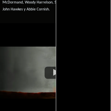
McDormand, Woody Harrelson, Sam Rockwell, Peter Dinklage,
John Hawkes y Abbie Cornish.