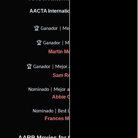
AACTA International Award (2018)
🏆 Ganador | Mejor película
🏆 Ganador | Mejor guión
Martin McDonagh
🏆 Ganador | Mejor Actor de Apoyo
Sam Rockwell
Nominado | Mejor actriz de apoyo
Abbie Cornish
Nominado | Best Lead Actress
Frances McDormand
AARP Movies for Grownups Awards