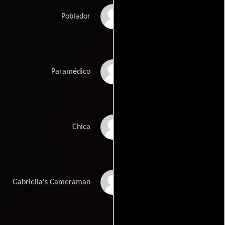
Neal Morgan
Poblador
Shawn Bubacz
Paramédico
Allyssa Barley
Chica
Jason Miller
Gabriella's Cameraman