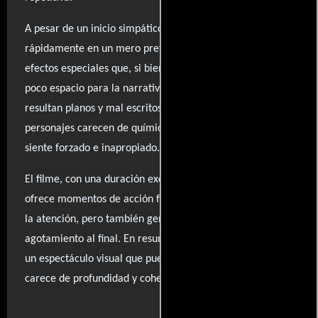
A pesar de un inicio simpático, la trama se convierte
rápidamente en un mero pretexto para una avalancha de
efectos especiales que, si bien son entretenidos, dejan
poco espacio para la narrativa y los personajes, que
resultan planos y mal escritos. Las interacciones entre los
personajes carecen de química y, a menudo, el humor se
siente forzado e inapropiado.
El filme, con una duración excesiva de 154 minutos,
ofrece momentos de acción frenética que logran captar
la atención, pero también genera una sensación de
agotamiento al final. En resumen, “Dark of the Moon” es
un espectáculo visual que puede entretener, pero que
carece de profundidad y coherencia. Valoración:
..ver fuentes