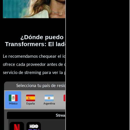
¿Dónde puedo ver la películas
Transformers: El lado oscuro de la luna?
Le recomendamos chequear el idioma, doblaje o subtítulos que
ofrece cada proveedor antes de comprar, alquilar o contratar un
servicio de streming para ver la películas.
Selecciona tu país de residencia
México
España
Argentina
Perú
Colombia
Chile
Ecuador
Streaming