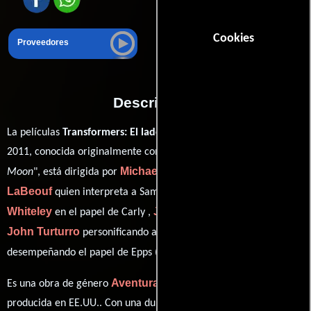
Cookies
Proveedores
Descripción
La películas
Transformers: El lado oscuro de la luna
del año
2011, conocida originalmente como "
Transformers: Dark of the
Michael Bay
Shia
Moon
", está dirigida por
y protagonizada por
LaBeouf
Rosie Huntington-
quien interpreta a Sam Witwicky,
Whiteley
Josh Duhamel
en el papel de Carly ,
como Lennox,
John Turturro
Tyrese Gibson
personificando a Simmons y
ver créditos completos
desempeñando el papel de Epps (
).
Aventura
Acción
Ciencia ficción
Es una obra de género
,
y
producida en EE.UU.. Con una duración de 02 hr 34 min (154