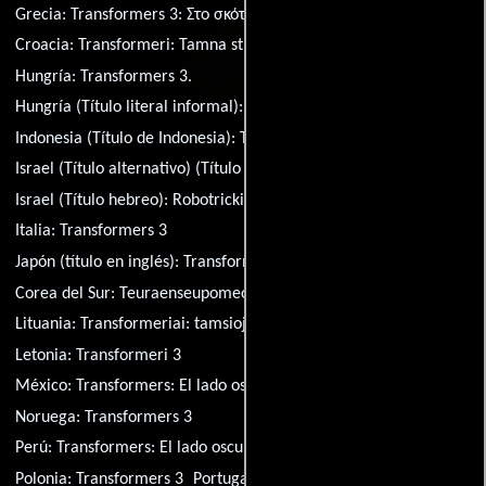
Grecia:
Transformers 3: Στο σκότος του φεγγαριού
Croacia:
Transformeri: Tamna strana Mjeseca
Hungría:
Transformers 3.
Hungría (Título literal informal):
Transformers: A hold sötétsége
Indonesia (Título de Indonesia):
Transformers: Sisi Gelap Bulan
Israel (Título alternativo) (Título hebreo):
Robotrickim 3
Israel (Título hebreo):
Robotrickim 3: Afelat Hayareah
Italia:
Transformers 3
Japón (título en inglés):
Transformer: Darkside Moon
Corea del Sur:
Teuraenseupomeo 3
Lituania:
Transformeriai 3
Lituania:
Transformeriai: tamsioji Menulio puse 3D
Letonia:
Transformeri 3
México:
Transformers: El lado oscuro de la luna
Noruega:
Transformers 3
Perú:
Transformers: El lado oscuro de la Luna
Polonia:
Transformers 3
Portugal:
Transformers 3