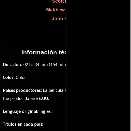
Scott Benza
Matthew E. Butler
John Frazier
Información técnica y general
Duración:
02 hr 34 min (154 minutos) .
Color:
Color
Paises productores:
La película Transformers: Dark of the Moon
fué producida en
EE.UU.
Lenguaje original:
Inglés
.
Títulos en cada país: