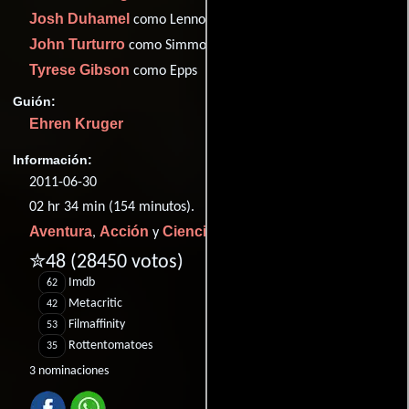
Josh Duhamel
como Lennox
John Turturro
como Simmons
Tyrese Gibson
como Epps
Guión:
Ehren Kruger
Información:
2011-06-30
02 hr 34 min (154 minutos).
Aventura
Acción
Ciencia ficción
,
y
.
✮48
(28450 votos)
Imdb
62
Metacritic
42
Filmaffinity
53
Rottentomatoes
35
3 nominaciones