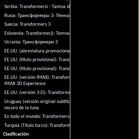
Serbia:
Transformersi - Tamna strana meseca
Rusia:
Трансформеры 3: Тёмная сторона Луны
Suecia:
Transformers 3
Eslovenia:
Transformerji: Temna stran meseca
Ucrania:
Трансформери 3
EE.UU. (abreviatura promocional):
D.O.T.M.
EE.UU. (título provisional):
Transformers 3
EE.UU. (título provisional):
Transformers 3: Dark of the Moon
EE.UU. (versión IMAX):
Transformers: Dark of the Moon - An
IMAX 3D Experience
EE.UU. (versión 3-D):
Transformers: Dark of the Moon 3D
Uruguay (versión original subtitulada):
Transformers: El lado
oscuro de la luna
En todo el mundo:
Transformers: Dark of the Moon
Turquía (Título turco):
Transformers: Ay'in Karanlik Yüzü
Clasificación