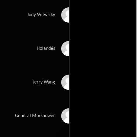
Julie White
Judy Witwicky
Alan Tudyk
Holandés
Ken Jeong
Jerry Wang
Glenn Morshower
General Morshower