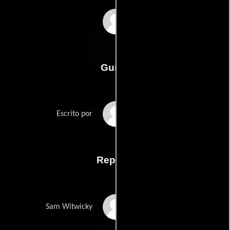
Michael Bay
Guión
Ehren Krugers
Escrito por
Reparto
Shia LaBeouf
Sam Witwicky