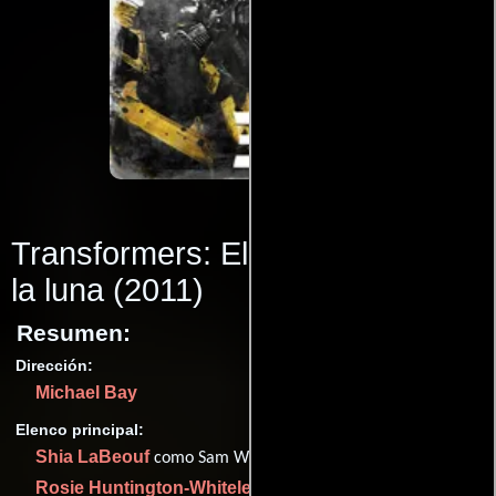
Transformers: El lado oscuro de
la luna
(2011)
Resumen:
Dirección:
Michael Bay
Elenco principal:
Shia LaBeouf
como Sam Witwicky
Rosie Huntington-Whiteley
como Carly