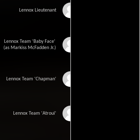
Dustin Dennard
Lennox Lieutenant
Lennox Team 'Baby Face'
Markiss McFadden
(as Markiss McFadden Jr.)
Nick Bickle
Lennox Team 'Chapman'
Ajay James
Lennox Team 'Atroui'