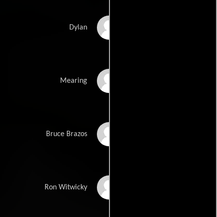
Patrick Dempsey
Dylan
Frances McDormand
Mearing
John Malkovich
Bruce Brazos
Kevin Dunn
Ron Witwicky