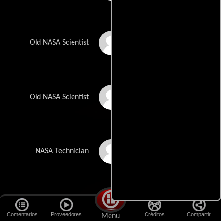
Lindsey Ginter
Old NASA Scientist
David St. James
Old NASA Scientist
Mitch Bromwell
NASA Technician
Elya Baskin
Cosmonaut Dimitri
Comentarios
Proveedores
Créditos
Compartir
Menu