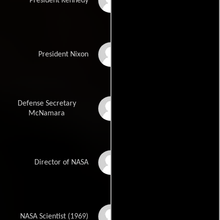
Brett Stimely
President Kennedy
John H. Tobin
President Nixon
Defense Secretary
Drew Pillsbury
McNamara
Patrick Pankhurst
Director of NASA
Larry Clarke
NASA Scientist (1969)