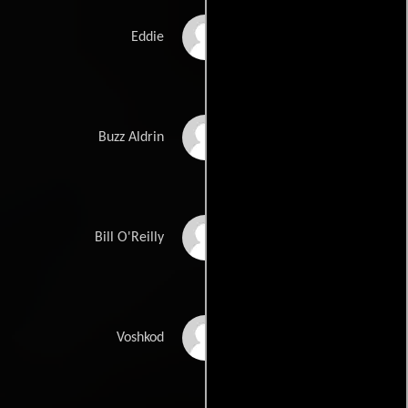
Lester Speight
Eddie
Buzz Aldrin
Buzz Aldrin
Bill O'Reilly
Bill O'Reilly
Ravil Isyanov
Voshkod