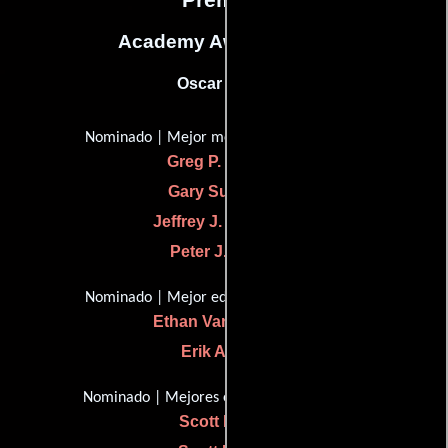
Academy Awards, USA
Oscar (2012)
Nominado | Mejor mezcla de sonido
Greg P. Russell
Gary Summers
Jeffrey J. Haboush
Peter J. Devlin
Nominado | Mejor edición de sonido
Ethan Van der Ryn
Erik Aadahl
Nominado | Mejores efectos visuales
Scott Farrar