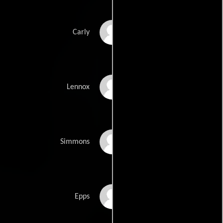
Rosie Huntington-
Carly
Whiteley
Josh Duhamel
Lennox
John Turturro
Simmons
Tyrese Gibson
Epps