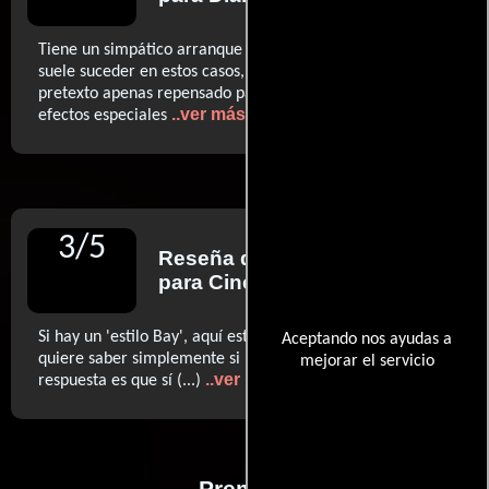
Tiene un simpático arranque (...) De la historia, y como
suele suceder en estos casos, mejor ni hablar, mero
pretexto apenas repensado para atestar la pantalla de
..ver más
efectos especiales
3
/
5
Reseña de
Manuel Piñón
para Cinemanía
Si hay un 'estilo Bay', aquí está su legado (...) la gente
Aceptando nos ayudas a
quiere saber simplemente si '¿mola o no mola?'. Y la
mejorar el servicio
..ver más
respuesta es que sí (...)
Premios