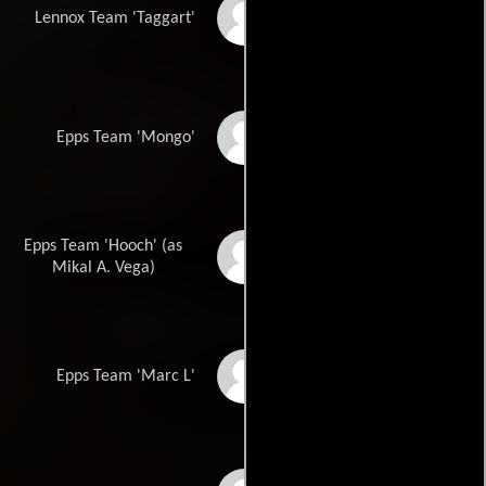
Brian Call
Lennox Team 'Taggart'
Aaron Garrido
Epps Team 'Mongo'
Epps Team 'Hooch' (as
Mikal Vega
Mikal A. Vega)
Kenny Sheard
Epps Team 'Marc L'