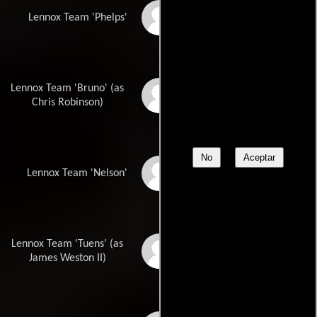
Brett Lynch
Lennox Team 'Phelps'
Lennox Team 'Bruno' (as
Chris A. Robinson
Chris Robinson)
No
Aceptar
Scott C. Roe
Lennox Team 'Nelson'
Lennox Team 'Tuens' (as
James D. Weston II
James Weston II)