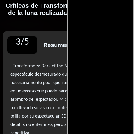
Críticas de Transformers: El lado oscuro
de la luna realizadas por profesionales
3
/
5
Resumen de reseñas
“Transformers: Dark of the Moon” se presenta como un
espectáculo desmesurado que, aunque no es
necesariamente peor que sus predecesoras, se sumerge
en un exceso que puede narcotizar la capacidad de
asombro del espectador. Michael Bay y Steven Spielberg
han llevado su visión a límites abrumadores; la película
brilla por su espectacular 3D y un arsenal de imágenes de
detallismo enfermizo, pero a menudo se siente vacía y
repetitiva.