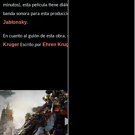
minutos), esta película tiene diálogos originales en
Inglés
. La
Steve
banda sonora para esta producción ha sido compuesta por
Jablonsky
.
Ehren
En cuanto al guión de esta obra, se encuentra a cargo de
Kruger
Ehren Kruger
Escrito por
(Escrito por).