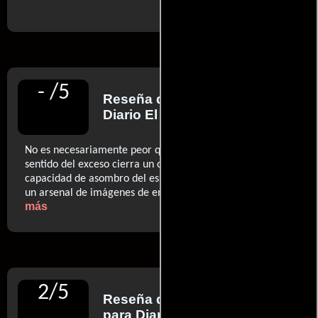
-
/
5
Reseña de
Jordi Costa
para
Diario El País
No es necesariamente peor que las anteriores, pero su
sentido del exceso cierra un círculo y logra narcotizar la
capacidad de asombro del espectador (...) Quedan, eso sí,
..ver
un arsenal de imágenes de enfermizo detallismo
más
2
/
5
Reseña de
Carmen L. Lobo
para Diario La Razón