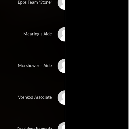
Josh Kelly
Epps Team 'Stone'
Keiko Agena
Mearing's Aide
LaMonica Garrett
Morshower's Aide
Yasen Peyankov
Voshkod Associate