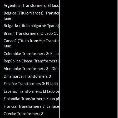
Argentina:
Transformers: El lado oscuro de la luna
Bélgica (Título francés):
Transformers 3: La face cachée de la
lune
Bulgaria (título búlgaro):
Трансформърс 3
Brasil:
Transformers: O Lado Oculto da Lua
Canadá (Título francés):
Transformers 3: La face cachée de la
lune
Colombia:
Transformers 3: El lado oscuro de la luna
República Checa:
Transformers 3
Alemania:
Transformers 3 - Die dunkle Seite des Mondes
Dinamarca:
Transformers 3
España:
Transformers 3: El lado oscuro de la Luna
España:
Transformers: El lado oscuro de la luna
Finlandia:
Transformers: Kuun pimeä puoli
Francia:
Transformers 3: La face cachée de la lune
Grecia:
Transformers 3