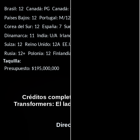
Brasil: 12
Canadá: PG
Canadá: G
Alemania: 12
Japón: G
Países Bajos: 12
Portugal: M/12
Singapur: PG
Corea del Sur: 12
España: 7
Suecia: 11
Argentina: 13
Dinamarca: 11
India: U/A
Irlanda: 12A
Singapur: PG13
Suiza: 12
Reino Unido: 12A
EE.UU.: PG-13
Filipinas: G
Italia: T
Rusia: 12+
Polonia: 12
Finlandia: K-11
Malasia: PG-13
Taquilla:
Presupuesto: $195,000,000
Créditos completos de la película
Transformers: El lado oscuro de la luna
Dirección