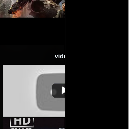
videos
Transformers: El lado
Video de la película Transformers:
2011-
oscuro de la luna
El lado oscuro de la luna
06-30